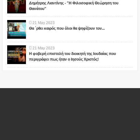
Δημήτρης Λιαντίνης - "Η Φιλοσοφική Θεώρηση του
Θανάτου"
21
May
2023
Θα ΄ρθει καιρός που όλοι θα ψηφίζουν τον...
21
May
2023
Η φοβερή επιστολή του διοικητή της Ιουδαίας που
περιγράφει πως ήταν ο Ιησούς Χριστός!