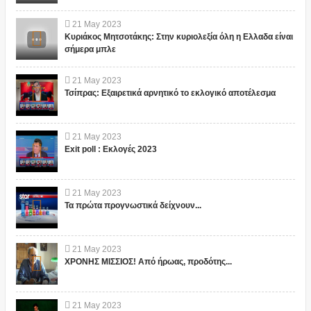
21
May
2023
Κυριάκος Μητσοτάκης: Στην κυριολεξία όλη η Ελλαδα είναι
σήμερα μπλε
21
May
2023
Τσίπρας: Εξαιρετικά αρνητικό το εκλογικό αποτέλεσμα
21
May
2023
Exit poll : Εκλογές 2023
21
May
2023
Τα πρώτα προγνωστικά δείχνουν...
21
May
2023
ΧΡΟΝΗΣ ΜΙΣΣΙΟΣ! Από ήρωας, προδότης...
21
May
2023