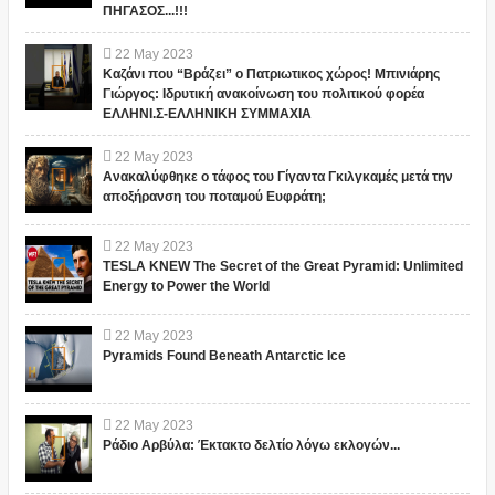
ΠΗΓΑΣΟΣ...!!!
22
May
2023
Καζάνι που “Βράζει” ο Πατριωτικος χώρος! Μπινιάρης
Γιώργος: Ιδρυτική ανακοίνωση του πολιτικού φορέα
ΕΛΛΗΝΙ.Σ-ΕΛΛΗΝΙΚΗ ΣΥΜΜΑΧΙΑ
22
May
2023
Ανακαλύφθηκε ο τάφος του Γίγαντα Γκιλγκαμές μετά την
αποξήρανση του ποταμού Ευφράτη;
22
May
2023
TESLA KNEW The Secret of the Great Pyramid: Unlimited
Energy to Power the World
22
May
2023
Pyramids Found Beneath Antarctic Ice
22
May
2023
Ράδιο Αρβύλα: Έκτακτο δελτίο λόγω εκλογών...