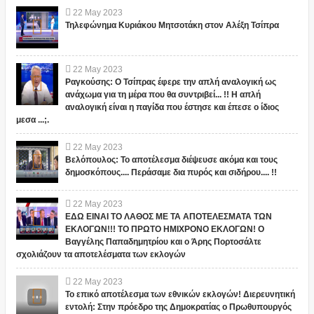
22
May
2023
Τηλεφώνημα Κυριάκου Μητσοτάκη στον Αλέξη Τσίπρα
22
May
2023
Ραγκούσης: Ο Τσίπρας έφερε την απλή αναλογική ως
ανάχωμα για τη μέρα που θα συντριβεί... !! Η απλή
αναλογική είναι η παγίδα που έστησε και έπεσε ο ίδιος
μεσα ...;.
22
May
2023
Βελόπουλος: Το αποτέλεσμα διέψευσε ακόμα και τους
δημοσκόπους.... Περάσαμε δια πυρός και σιδήρου.... !!
22
May
2023
ΕΔΩ ΕΙΝΑΙ ΤΟ ΛΑΘΟΣ ΜΕ ΤΑ ΑΠΟΤΕΛΕΣΜΑΤΑ ΤΩΝ
ΕΚΛΟΓΩΝ!!! ΤΟ ΠΡΩΤΟ ΗΜΙΧΡΟΝΟ ΕΚΛΟΓΩΝ! Ο
Βαγγέλης Παπαδημητρίου και ο Άρης Πορτοσάλτε
σχολιάζουν τα αποτελέσματα των εκλογών
22
May
2023
Το επικό αποτέλεσμα των εθνικών εκλογών! Διερευνητική
εντολή: Στην πρόεδρο της Δημοκρατίας ο Πρωθυπουργός