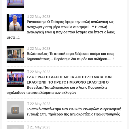
22
May
2023
Ραγκούσης: Ο Τσίπρας έφερε την απλή αναλογική ως
ανάχωμα για τη μέρα που θα συντριβεί... !! Η απλή
αναλογική είναι η παγίδα που έστησε και έπεσε ο ίδιος
μεσα ...;.
22
May
2023
Βελόπουλος: Το αποτέλεσμα διέψευσε ακόμα και τους
δημοσκόπους.... Περάσαμε δια πυρός και σιδήρου.... !!
22
May
2023
ΕΔΩ ΕΙΝΑΙ ΤΟ ΛΑΘΟΣ ΜΕ ΤΑ ΑΠΟΤΕΛΕΣΜΑΤΑ ΤΩΝ
ΕΚΛΟΓΩΝ!!! ΤΟ ΠΡΩΤΟ ΗΜΙΧΡΟΝΟ ΕΚΛΟΓΩΝ! Ο
Βαγγέλης Παπαδημητρίου και ο Άρης Πορτοσάλτε
σχολιάζουν τα αποτελέσματα των εκλογών
22
May
2023
Το επικό αποτέλεσμα των εθνικών εκλογών! Διερευνητική
εντολή: Στην πρόεδρο της Δημοκρατίας ο Πρωθυπουργός
21
May
2023