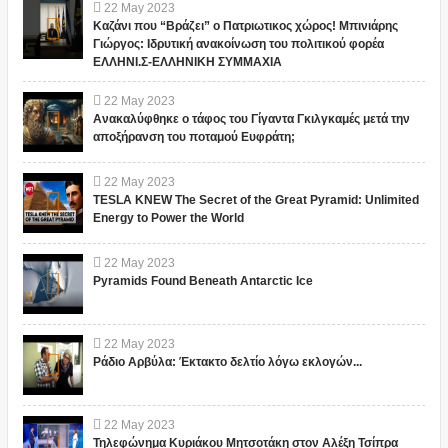
22
May
2023
Καζάνι που “Βράζει” ο Πατριωτικος χώρος! Μπινιάρης
Γιώργος: Ιδρυτική ανακοίνωση του πολιτικού φορέα
ΕΛΛΗΝΙ.Σ-ΕΛΛΗΝΙΚΗ ΣΥΜΜΑΧΙΑ
22
May
2023
Ανακαλύφθηκε ο τάφος του Γίγαντα Γκιλγκαμές μετά την
αποξήρανση του ποταμού Ευφράτη;
22
May
2023
TESLA KNEW The Secret of the Great Pyramid: Unlimited
Energy to Power the World
22
May
2023
Pyramids Found Beneath Antarctic Ice
22
May
2023
Ράδιο Αρβύλα: Έκτακτο δελτίο λόγω εκλογών...
22
May
2023
Τηλεφώνημα Κυριάκου Μητσοτάκη στον Αλέξη Τσίπρα