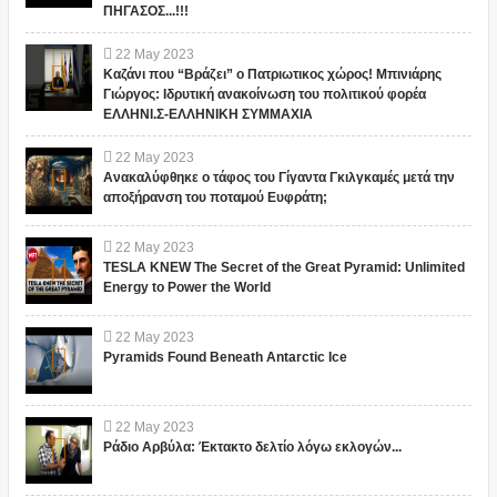
ΠΗΓΑΣΟΣ...!!!
22
May
2023
Καζάνι που “Βράζει” ο Πατριωτικος χώρος! Μπινιάρης
Γιώργος: Ιδρυτική ανακοίνωση του πολιτικού φορέα
ΕΛΛΗΝΙ.Σ-ΕΛΛΗΝΙΚΗ ΣΥΜΜΑΧΙΑ
22
May
2023
Ανακαλύφθηκε ο τάφος του Γίγαντα Γκιλγκαμές μετά την
αποξήρανση του ποταμού Ευφράτη;
22
May
2023
TESLA KNEW The Secret of the Great Pyramid: Unlimited
Energy to Power the World
22
May
2023
Pyramids Found Beneath Antarctic Ice
22
May
2023
Ράδιο Αρβύλα: Έκτακτο δελτίο λόγω εκλογών...