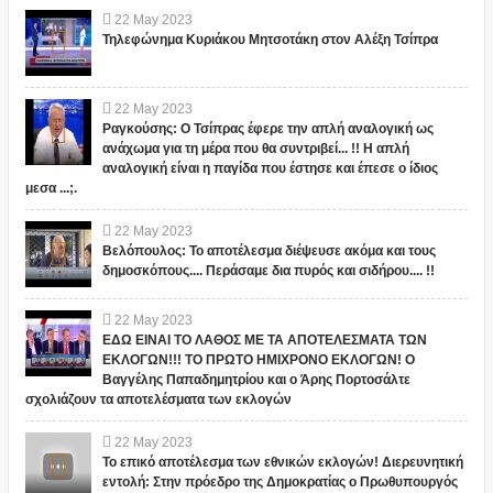
22
May
2023
Τηλεφώνημα Κυριάκου Μητσοτάκη στον Αλέξη Τσίπρα
22
May
2023
Ραγκούσης: Ο Τσίπρας έφερε την απλή αναλογική ως
ανάχωμα για τη μέρα που θα συντριβεί... !! Η απλή
αναλογική είναι η παγίδα που έστησε και έπεσε ο ίδιος
μεσα ...;.
22
May
2023
Βελόπουλος: Το αποτέλεσμα διέψευσε ακόμα και τους
δημοσκόπους.... Περάσαμε δια πυρός και σιδήρου.... !!
22
May
2023
ΕΔΩ ΕΙΝΑΙ ΤΟ ΛΑΘΟΣ ΜΕ ΤΑ ΑΠΟΤΕΛΕΣΜΑΤΑ ΤΩΝ
ΕΚΛΟΓΩΝ!!! ΤΟ ΠΡΩΤΟ ΗΜΙΧΡΟΝΟ ΕΚΛΟΓΩΝ! Ο
Βαγγέλης Παπαδημητρίου και ο Άρης Πορτοσάλτε
σχολιάζουν τα αποτελέσματα των εκλογών
22
May
2023
Το επικό αποτέλεσμα των εθνικών εκλογών! Διερευνητική
εντολή: Στην πρόεδρο της Δημοκρατίας ο Πρωθυπουργός