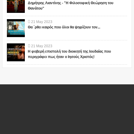
Δημήτρης Λιαντίνης - "Η Φιλοσοφική Θεώρηση του
Θανάτου"
21
May
2023
Θα ΄ρθει καιρός που όλοι θα ψηφίζουν τον...
21
May
2023
Η φοβερή επιστολή του διοικητή της Ιουδαίας που
περιγράφει πως ήταν ο Ιησούς Χριστός!