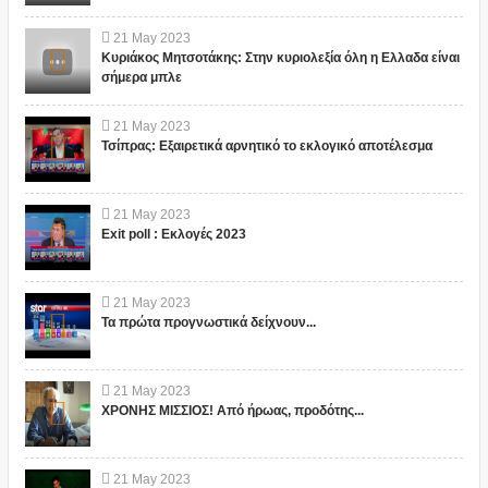
21
May
2023
Κυριάκος Μητσοτάκης: Στην κυριολεξία όλη η Ελλαδα είναι
σήμερα μπλε
21
May
2023
Τσίπρας: Εξαιρετικά αρνητικό το εκλογικό αποτέλεσμα
21
May
2023
Exit poll : Εκλογές 2023
21
May
2023
Τα πρώτα προγνωστικά δείχνουν...
21
May
2023
ΧΡΟΝΗΣ ΜΙΣΣΙΟΣ! Από ήρωας, προδότης...
21
May
2023