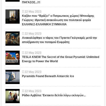
ΠΗΓΑΣΟΣ...!!!
22
May
2023
Καζάνι που “Βράζει” ο Πατριωτικος χώρος! Μπινιάρης
Γιώργος: Ιδρυτική ανακοίνωση του πολιτικού φορέα
ΕΛΛΗΝΙ.Σ-ΕΛΛΗΝΙΚΗ ΣΥΜΜΑΧΙΑ
22
May
2023
Ανακαλύφθηκε ο τάφος του Γίγαντα Γκιλγκαμές μετά την
αποξήρανση του ποταμού Ευφράτη;
22
May
2023
TESLA KNEW The Secret of the Great Pyramid: Unlimited
Energy to Power the World
22
May
2023
Pyramids Found Beneath Antarctic Ice
22
May
2023
Ράδιο Αρβύλα: Έκτακτο δελτίο λόγω εκλογών...