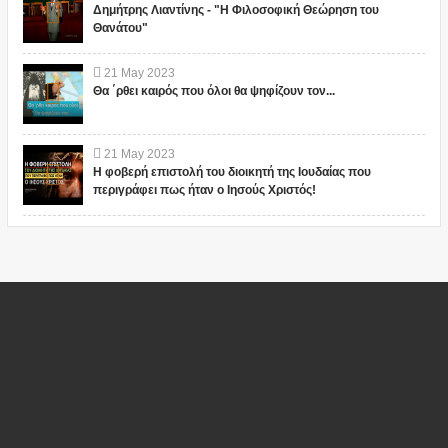
Δημήτρης Λιαντίνης - "Η Φιλοσοφική Θεώρηση του
Θανάτου"
21
May
2023
Θα ΄ρθει καιρός που όλοι θα ψηφίζουν τον...
21
May
2023
Η φοβερή επιστολή του διοικητή της Ιουδαίας που
περιγράφει πως ήταν ο Ιησούς Χριστός!