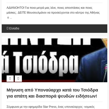
ποιες αποστάσεις και ποιες μάσκες;
AΔΙΑΝΟΗΤΟ! Για ποια μετρά μας λένε, ποιες αποστάσεις και ποιες
Μουσουλμάνοι να προσεύχονται στο κέντρο
μάσκες; ΔΕΙΤΕ Μουσουλμάνοι να προσεύχονται στο κέντρο της Αθήνας
της Αθήνας ο ένας δίπλα στον άλλον
ο ...
Ελλάδα
Μήνυση από Υποναύαρχο κατά του Τσιόδρα
για απάτη και διασπορά ψευδών ειδήσεων!
Σύμφωνα με την εφημερίδα Star Press, ένας υποναύαρχος -νομικός