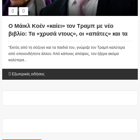
Ο Μάικλ Κοέν «καίει» τον Τραμπ με νέο
βιβλίο: Τα «χρυσά ντους», οι «απάτες» και τα
ψέματα στη Μελάνια
“Εκτός από τη σύζυγο και τα παιδιά του, γνώριζα τον Τραμπ καλύτερα
από οποιονδήποτε άλλον. Από κάποιες απόψεις, τον ήξερα ακόμα
καλύτερα...
Εξωτερικές ειδήσεις