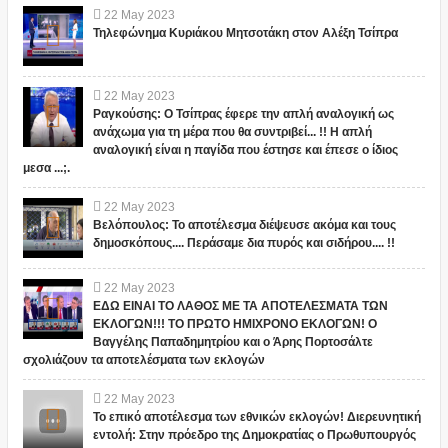
22
May
2023
Τηλεφώνημα Κυριάκου Μητσοτάκη στον Αλέξη Τσίπρα
22
May
2023
Ραγκούσης: Ο Τσίπρας έφερε την απλή αναλογική ως
ανάχωμα για τη μέρα που θα συντριβεί... !! Η απλή
αναλογική είναι η παγίδα που έστησε και έπεσε ο ίδιος
μεσα ...;.
22
May
2023
Βελόπουλος: Το αποτέλεσμα διέψευσε ακόμα και τους
δημοσκόπους.... Περάσαμε δια πυρός και σιδήρου.... !!
22
May
2023
ΕΔΩ ΕΙΝΑΙ ΤΟ ΛΑΘΟΣ ΜΕ ΤΑ ΑΠΟΤΕΛΕΣΜΑΤΑ ΤΩΝ
ΕΚΛΟΓΩΝ!!! ΤΟ ΠΡΩΤΟ ΗΜΙΧΡΟΝΟ ΕΚΛΟΓΩΝ! Ο
Βαγγέλης Παπαδημητρίου και ο Άρης Πορτοσάλτε
σχολιάζουν τα αποτελέσματα των εκλογών
22
May
2023
Το επικό αποτέλεσμα των εθνικών εκλογών! Διερευνητική
εντολή: Στην πρόεδρο της Δημοκρατίας ο Πρωθυπουργός