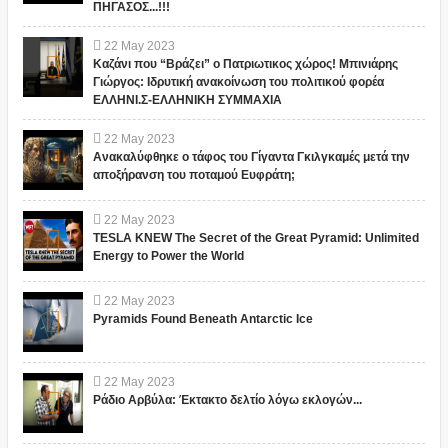
ΠΗΓΑΣΟΣ...!!!
22
May
2023
Καζάνι που “Βράζει” ο Πατριωτικος χώρος! Μπινιάρης
Γιώργος: Ιδρυτική ανακοίνωση του πολιτικού φορέα
ΕΛΛΗΝΙ.Σ-ΕΛΛΗΝΙΚΗ ΣΥΜΜΑΧΙΑ
22
May
2023
Ανακαλύφθηκε ο τάφος του Γίγαντα Γκιλγκαμές μετά την
αποξήρανση του ποταμού Ευφράτη;
22
May
2023
TESLA KNEW The Secret of the Great Pyramid: Unlimited
Energy to Power the World
22
May
2023
Pyramids Found Beneath Antarctic Ice
22
May
2023
Ράδιο Αρβύλα: Έκτακτο δελτίο λόγω εκλογών...