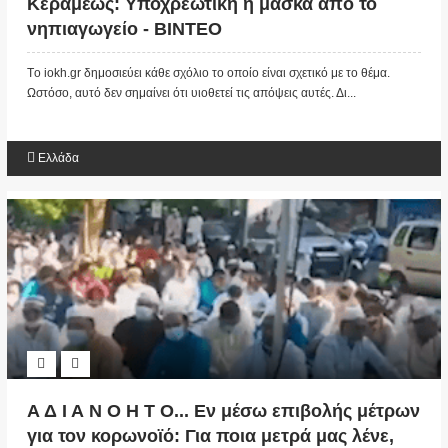
Κεραμέως: Υποχρεωτική η μάσκα από το
νηπιαγωγείο - ΒΙΝΤΕΟ
Tο iokh.gr δημοσιεύει κάθε σχόλιο το οποίο είναι σχετικό με το θέμα.
Ωστόσο, αυτό δεν σημαίνει ότι υιοθετεί τις απόψεις αυτές. Δι...
Ελλάδα
Α Δ Ι Α Ν Ο Η Τ Ο... Εν μέσω επιβολής μέτρων
για τον κορωνοϊό: Για ποια μετρά μας λένε,