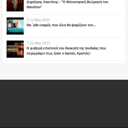
Δημήτρης Λιαντίνης - "Η Φιλοσοφική Θεώρηση του
Θανάτου"
21
May
2023
Θα ΄ρθει καιρός που όλοι θα ψηφίζουν τον...
21
May
2023
Η φοβερή επιστολή του διοικητή της Ιουδαίας που
περιγράφει πως ήταν ο Ιησούς Χριστός!