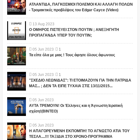
ΑΤΛΑΝΤΙΔΑ, ΠΑΓΚΟΣΜΙΟΙ ΠΟΛΕΜΟΙ ΚΑΙ ΑΛΛΑΓΗ ΠΟΛΩΝ
- Τρομακτικές προβλέψεις του Edgar Cayce (Video)
13
Aug
2023
Ο ΟΜΗΡΟΣ ΠΙΣΤΕΥΕΙ ΣΤΟΝ ΠΟΥΤΙΝ ; ΑΝΕΞΗΓΗΤΗ
ΠΡΟΠΑΓΑΝΔΑ ΥΠΕΡ ΤΟΥ ΠΟΥΤΙΝ;
05
Jun
2023
1
Τα είπε όλα με μιας ! Τους άφησε όλους άφωνους
05
Jun
2023
1
"ΣΧΕΔΙΟ ΛΕΩΝΙΔΑΣ": ΤΙ ΕΤΟΙΜΑΖΟΥΝ ΓΙΑ ΤΗΝ ΠΑΤΡΙΔΑ
ΜΑΣ... ; ΔΕΝ ΤΑ ΕΙΠΕ ΤΥΧΑΙΑ ΣΤΙΣ 13/11/2015...
05
Jun
2023
ΑΥΤΑ ΤΡΕΜΟΥΝ! Οι Έλληνες και η Άγνωστη Ιερατική
σχέση!(ΒΙΝΤΕΟ)
05
Jun
2023
Η ΑΠΑΓΟΡΕΥΜΕΝΗ ΕΚΠΟΜΠΗ! ΤΟ ΑΓΝΩΣΤΟ ΑΤΙΑ ΤΟΥ
ΤΕΣΛΑ....!!! ΤΑΞΙΔΙΑ ΣΤΟ ΧΡΟΝΟ-ΠΡΟΓΡΑΜΜΑ