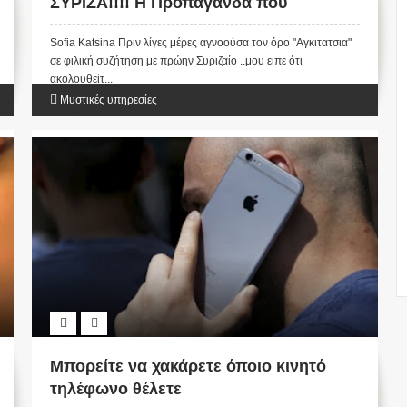
ΣΥΡΙΖΑ!!!! Η Προπαγάνδα που
χρησιμοποιεί την υποβολή για την
Sofia Katsina Πριν λίγες μέρες αγνοούσα τον όρο "Αγκιτατσια"
κινητοποίηση των μαζών προς την
σε φιλική συζήτηση με πρώην Συριζαίο ..μου ειπε ότι
ανατροπή καθεστώτων !!!
ακολουθείτ...
Μυστικές υπηρεσίες
Μπορείτε να χακάρετε όποιο κινητό
τηλέφωνο θέλετε