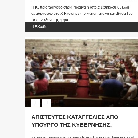
πρόσωπο του Ιησού Χριστού!(ΦΩΤΟ)
Η Κύπρια τραγουδίστρια Νωαίνα η οποία ξεσήκωσε θύελλα
αντιδράσεων στο X-Factor με την κίνηση της να κατεβάσει live
το παντελόνι της εμφα...
Ελλάδα
ΑΠΙΣΤΕΥΤΕΣ ΚΑΤΑΓΓΕΛΙΕΣ ΑΠΟ
ΥΠΟΥΡΓΟ ΤΗΣ ΚΥΒΕΡΝΗΣΗΣ:
«Δεχόμαστε εκβιασμούς και απειλές