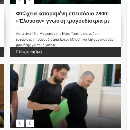
Φτώχεια καταραμένη επεισόδιο 7800!
«Έλουσαν» γνωστή τραγουδίστρια με
δολάρια αντί για γαρίφαλα (ΒΙΝΤΕΟ)
Αυτά είναι! Στο Μανχάταν της Νέας Υόρκης έκανε δυο
εμφανίσεις η τραγουδίστρια Έλενα Μπάση και λειτούργησε σαν
μαγνήτης για τους λάτρει...
Νυχτερινή ζωή