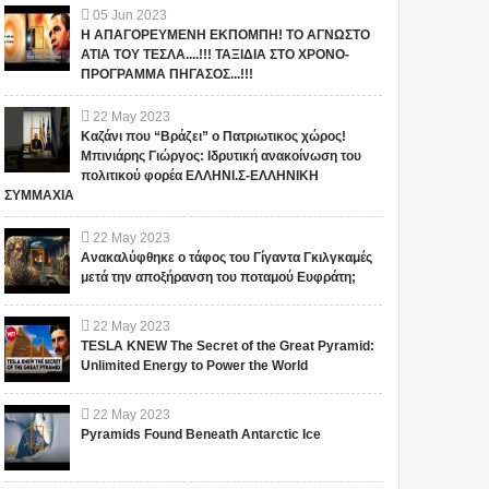
05
Jun
2023
Η ΑΠΑΓΟΡΕΥΜΕΝΗ ΕΚΠΟΜΠΗ! ΤΟ ΑΓΝΩΣΤΟ
ΑΤΙΑ ΤΟΥ ΤΕΣΛΑ....!!! ΤΑΞΙΔΙΑ ΣΤΟ ΧΡΟΝΟ-
ΠΡΟΓΡΑΜΜΑ ΠΗΓΑΣΟΣ...!!!
22
May
2023
Καζάνι που “Βράζει” ο Πατριωτικος χώρος!
Μπινιάρης Γιώργος: Ιδρυτική ανακοίνωση του
πολιτικού φορέα ΕΛΛΗΝΙ.Σ-ΕΛΛΗΝΙΚΗ
ΣΥΜΜΑΧΙΑ
22
May
2023
Ανακαλύφθηκε ο τάφος του Γίγαντα Γκιλγκαμές
μετά την αποξήρανση του ποταμού Ευφράτη;
22
May
2023
TESLA KNEW The Secret of the Great Pyramid:
Unlimited Energy to Power the World
22
May
2023
Pyramids Found Beneath Antarctic Ice