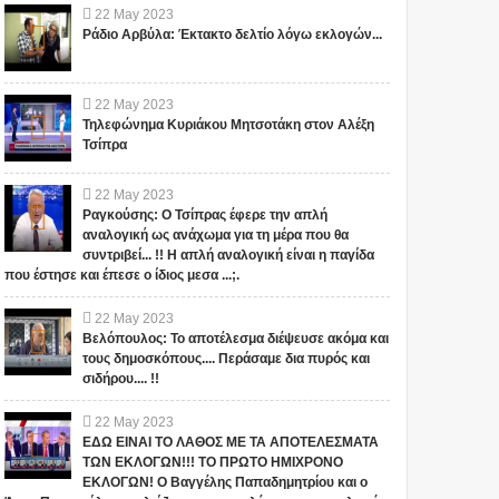
22
May
2023
Ράδιο Αρβύλα: Έκτακτο δελτίο λόγω εκλογών...
22
May
2023
Τηλεφώνημα Κυριάκου Μητσοτάκη στον Αλέξη
Τσίπρα
22
May
2023
Ραγκούσης: Ο Τσίπρας έφερε την απλή
αναλογική ως ανάχωμα για τη μέρα που θα
συντριβεί... !! Η απλή αναλογική είναι η παγίδα
που έστησε και έπεσε ο ίδιος μεσα ...;.
22
May
2023
Βελόπουλος: Το αποτέλεσμα διέψευσε ακόμα και
τους δημοσκόπους.... Περάσαμε δια πυρός και
σιδήρου.... !!
22
May
2023
ΕΔΩ ΕΙΝΑΙ ΤΟ ΛΑΘΟΣ ΜΕ ΤΑ ΑΠΟΤΕΛΕΣΜΑΤΑ
ΤΩΝ ΕΚΛΟΓΩΝ!!! ΤΟ ΠΡΩΤΟ ΗΜΙΧΡΟΝΟ
ΕΚΛΟΓΩΝ! Ο Βαγγέλης Παπαδημητρίου και ο