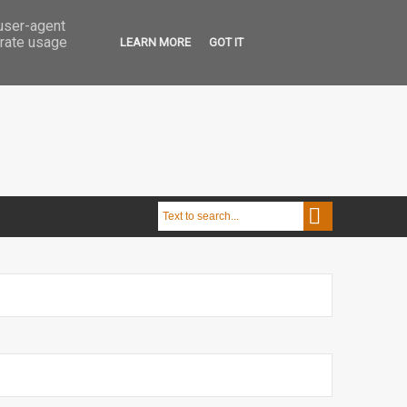
 user-agent
erate usage
LEARN MORE
GOT IT