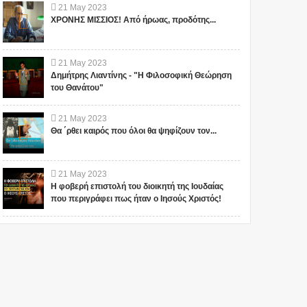
21
May
2023
ΧΡΟΝΗΣ ΜΙΣΣΙΟΣ! Από ήρωας, προδότης...
21
May
2023
Δημήτρης Λιαντίνης - "Η Φιλοσοφική Θεώρηση
του Θανάτου"
21
May
2023
Θα ΄ρθει καιρός που όλοι θα ψηφίζουν τον...
21
May
2023
Η φοβερή επιστολή του διοικητή της Ιουδαίας
που περιγράφει πως ήταν ο Ιησούς Χριστός!