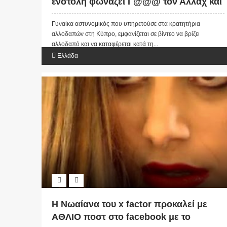
ένστολη φωνάζει Γ@@@ τον Αλλάχ και
τη μάνα σου σε αλλοδαπό (ΒΙΝΤΕΟ)
Γυναίκα αστυνομικός που υπηρετούσε στα κρατητήρια
αλλοδαπών στη Κύπρο, εμφανίζεται σε βίντεο να βρίζει
αλλοδαπό και να καταφέρεται κατά τη...
Ελλάδα
Η Νωαίανα του x factor προκαλεί με
ΑΘΛΙΟ ποστ στο facebook με το