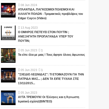
08
Jun
2024
ΑΤΛΑΝΤΙΔΑ, ΠΑΓΚΟΣΜΙΟΙ ΠΟΛΕΜΟΙ ΚΑΙ
ΑΛΛΑΓΗ ΠΟΛΩΝ - Τρομακτικές προβλέψεις του
Edgar Cayce (Video)
13
Aug
2023
Ο ΟΜΗΡΟΣ ΠΙΣΤΕΥΕΙ ΣΤΟΝ ΠΟΥΤΙΝ ;
ΑΝΕΞΗΓΗΤΗ ΠΡΟΠΑΓΑΝΔΑ ΥΠΕΡ ΤΟΥ
ΠΟΥΤΙΝ;
05
Jun
2023
1
Τα είπε όλα με μιας ! Τους άφησε όλους άφωνους
05
Jun
2023
1
"ΣΧΕΔΙΟ ΛΕΩΝΙΔΑΣ": ΤΙ ΕΤΟΙΜΑΖΟΥΝ ΓΙΑ ΤΗΝ
ΠΑΤΡΙΔΑ ΜΑΣ... ; ΔΕΝ ΤΑ ΕΙΠΕ ΤΥΧΑΙΑ ΣΤΙΣ
13/11/2015...
05
Jun
2023
ΑΥΤΑ ΤΡΕΜΟΥΝ! Οι Έλληνες και η Άγνωστη
Ιερατική σχέση!(ΒΙΝΤΕΟ)