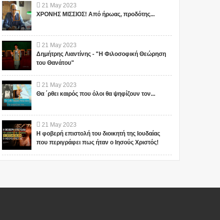
21
May
2023
ΧΡΟΝΗΣ ΜΙΣΣΙΟΣ! Από ήρωας, προδότης...
21
May
2023
Δημήτρης Λιαντίνης - "Η Φιλοσοφική Θεώρηση
του Θανάτου"
21
May
2023
Θα ΄ρθει καιρός που όλοι θα ψηφίζουν τον...
21
May
2023
Η φοβερή επιστολή του διοικητή της Ιουδαίας
που περιγράφει πως ήταν ο Ιησούς Χριστός!