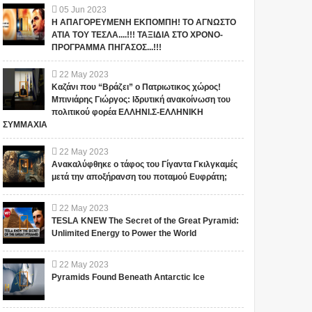
05
Jun
2023
Η ΑΠΑΓΟΡΕΥΜΕΝΗ ΕΚΠΟΜΠΗ! ΤΟ ΑΓΝΩΣΤΟ
ΑΤΙΑ ΤΟΥ ΤΕΣΛΑ....!!! ΤΑΞΙΔΙΑ ΣΤΟ ΧΡΟΝΟ-
ΠΡΟΓΡΑΜΜΑ ΠΗΓΑΣΟΣ...!!!
22
May
2023
Καζάνι που “Βράζει” ο Πατριωτικος χώρος!
Μπινιάρης Γιώργος: Ιδρυτική ανακοίνωση του
πολιτικού φορέα ΕΛΛΗΝΙ.Σ-ΕΛΛΗΝΙΚΗ
ΣΥΜΜΑΧΙΑ
22
May
2023
Ανακαλύφθηκε ο τάφος του Γίγαντα Γκιλγκαμές
μετά την αποξήρανση του ποταμού Ευφράτη;
22
May
2023
TESLA KNEW The Secret of the Great Pyramid:
Unlimited Energy to Power the World
22
May
2023
Pyramids Found Beneath Antarctic Ice