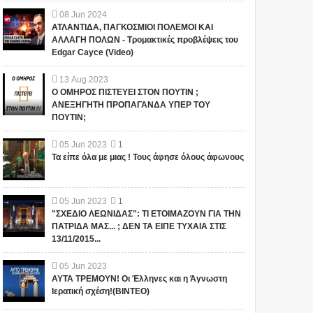
08
Jun
2024
ΑΤΛΑΝΤΙΔΑ, ΠΑΓΚΟΣΜΙΟΙ ΠΟΛΕΜΟΙ ΚΑΙ
ΑΛΛΑΓΗ ΠΟΛΩΝ - Τρομακτικές προβλέψεις του
Edgar Cayce (Video)
13
Aug
2023
Ο ΟΜΗΡΟΣ ΠΙΣΤΕΥΕΙ ΣΤΟΝ ΠΟΥΤΙΝ ;
ΑΝΕΞΗΓΗΤΗ ΠΡΟΠΑΓΑΝΔΑ ΥΠΕΡ ΤΟΥ
ΠΟΥΤΙΝ;
05
Jun
2023
1
Τα είπε όλα με μιας ! Τους άφησε όλους άφωνους
05
Jun
2023
1
"ΣΧΕΔΙΟ ΛΕΩΝΙΔΑΣ": ΤΙ ΕΤΟΙΜΑΖΟΥΝ ΓΙΑ ΤΗΝ
ΠΑΤΡΙΔΑ ΜΑΣ... ; ΔΕΝ ΤΑ ΕΙΠΕ ΤΥΧΑΙΑ ΣΤΙΣ
13/11/2015...
05
Jun
2023
ΑΥΤΑ ΤΡΕΜΟΥΝ! Οι Έλληνες και η Άγνωστη
Ιερατική σχέση!(ΒΙΝΤΕΟ)