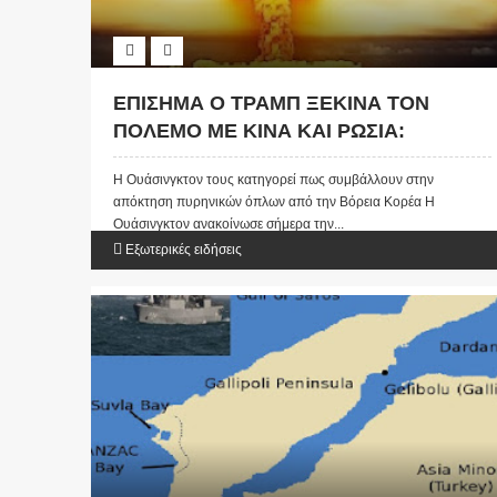
ΕΠΙΣΗΜΑ Ο ΤΡΑΜΠ ΞΕΚΙΝΑ ΤΟΝ
ΠΟΛΕΜΟ ΜΕ ΚΙΝΑ ΚΑΙ ΡΩΣΙΑ:
Κυρώσεις από τις ΗΠΑ σε 10
Η Ουάσινγκτον τους κατηγορεί πως συμβάλλουν στην
οργανισμούς και έξι πρόσωπα στην
απόκτηση πυρηνικών όπλων από την Βόρεια Κορέα Η
Κίνα και στη Ρωσία
Ουάσινγκτον ανακοίνωσε σήμερα την...
Εξωτερικές ειδήσεις