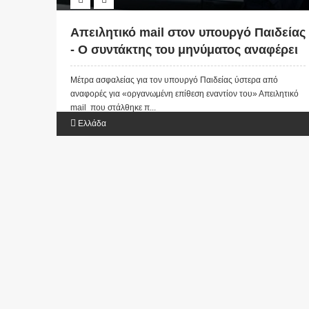
Απειλητικό mail στον υπουργό Παιδείας
- Ο συντάκτης του μηνύματος αναφέρει
ότι θα οργανώσει επίθεση κατά του
Μέτρα ασφαλείας για τον υπουργό Παιδείας ύστερα από
υπουργού αν καταργήσει την προσευχή
αναφορές για «οργανωμένη επίθεση εναντίον του» Απειλητικό
και τον εθνικό ύμνο από τα σχολεία...
mail που στάλθηκε π...
Ελλάδα