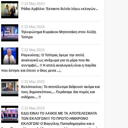
22
May
2023
Ράδιο Αρβύλα: Έκτακτο δελτίο λόγω εκλογών...
22
May
2023
Τηλεφώνημα Κυριάκου Μητσοτάκη στον Αλέξη
Τσίπρα
22
May
2023
Ραγκούσης: Ο Τσίπρας έφερε την απλή
αναλογική ως ανάχωμα για τη μέρα που θα
συντριβεί... !! Η απλή αναλογική είναι η παγίδα
που έστησε και έπεσε ο ίδιος μεσα ...;.
22
May
2023
Βελόπουλος: Το αποτέλεσμα διέψευσε ακόμα και
τους δημοσκόπους.... Περάσαμε δια πυρός και
σιδήρου.... !!
22
May
2023
ΕΔΩ ΕΙΝΑΙ ΤΟ ΛΑΘΟΣ ΜΕ ΤΑ ΑΠΟΤΕΛΕΣΜΑΤΑ
ΤΩΝ ΕΚΛΟΓΩΝ!!! ΤΟ ΠΡΩΤΟ ΗΜΙΧΡΟΝΟ
ΕΚΛΟΓΩΝ! Ο Βαγγέλης Παπαδημητρίου και ο