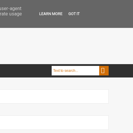
 user-agent
erate usage
LEARN MORE
GOT IT