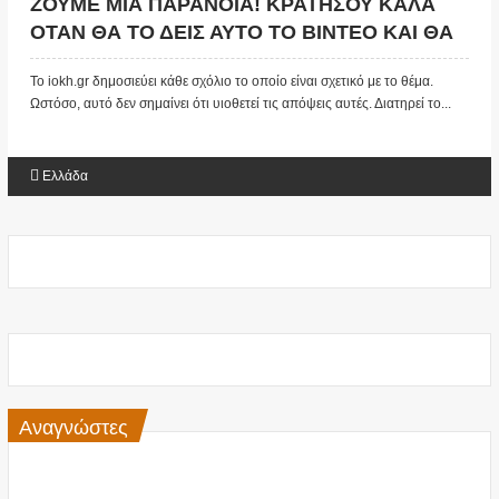
ΖΟΥΜΕ ΜΙΑ ΠΑΡΑΝΟΙΑ! ΚΡΑΤΗΣΟΥ ΚΑΛΑ
ΟΤΑΝ ΘΑ ΤΟ ΔΕΙΣ ΑΥΤΟ ΤΟ ΒΙΝΤΕΟ ΚΑΙ ΘΑ
ΚΑΤΑΛΑΒΕΙΣ! ΚΑΡΦΩΘΗΚΑΝ ΜΟΝΟΙ ΤΟΥΣ
Το iokh.gr δημοσιεύει κάθε σχόλιο το οποίο είναι σχετικό με το θέμα.
ΑΠΟ ΤΙΣ ΕΞΕΛΙΞΕΙΣ!
Ωστόσο, αυτό δεν σημαίνει ότι υιοθετεί τις απόψεις αυτές. Διατηρεί το...
Ελλάδα
Αναγνώστες