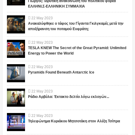
Γιώργος: Ιδρυτική ανακοίνωση του πολιτικού φορέα
ΕΛΛΗΝΙ.Σ-ΕΛΛΗΝΙΚΗ ΣΥΜΜΑΧΙΑ
22
May
2023
Ανακαλύφθηκε ο τάφος του Γίγαντα Γκιλγκαμές μετά την
αποξήρανση του ποταμού Ευφράτη;
22
May
2023
TESLA KNEW The Secret of the Great Pyramid: Unlimited
Energy to Power the World
22
May
2023
Pyramids Found Beneath Antarctic Ice
22
May
2023
Ράδιο Αρβύλα: Έκτακτο δελτίο λόγω εκλογών...
22
May
2023
Τηλεφώνημα Κυριάκου Μητσοτάκη στον Αλέξη Τσίπρα