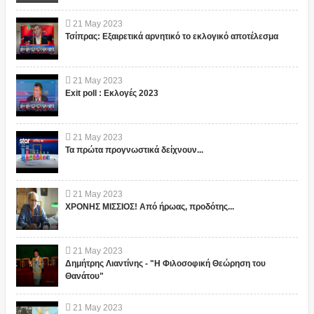
21
May
2023
Τσίπρας: Εξαιρετικά αρνητικό το εκλογικό αποτέλεσμα
21
May
2023
Exit poll : Εκλογές 2023
21
May
2023
Τα πρώτα προγνωστικά δείχνουν...
21
May
2023
ΧΡΟΝΗΣ ΜΙΣΣΙΟΣ! Από ήρωας, προδότης...
21
May
2023
Δημήτρης Λιαντίνης - "Η Φιλοσοφική Θεώρηση του
Θανάτου"
21
May
2023