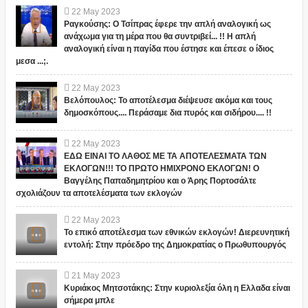
22
May
2023
Ραγκούσης: Ο Τσίπρας έφερε την απλή αναλογική ως
ανάχωμα για τη μέρα που θα συντριβεί... !! Η απλή
αναλογική είναι η παγίδα που έστησε και έπεσε ο ίδιος
μεσα ...;.
22
May
2023
Βελόπουλος: Το αποτέλεσμα διέψευσε ακόμα και τους
δημοσκόπους.... Περάσαμε δια πυρός και σιδήρου.... !!
22
May
2023
ΕΔΩ ΕΙΝΑΙ ΤΟ ΛΑΘΟΣ ΜΕ ΤΑ ΑΠΟΤΕΛΕΣΜΑΤΑ ΤΩΝ
ΕΚΛΟΓΩΝ!!! ΤΟ ΠΡΩΤΟ ΗΜΙΧΡΟΝΟ ΕΚΛΟΓΩΝ! Ο
Βαγγέλης Παπαδημητρίου και ο Άρης Πορτοσάλτε
σχολιάζουν τα αποτελέσματα των εκλογών
22
May
2023
Το επικό αποτέλεσμα των εθνικών εκλογών! Διερευνητική
εντολή: Στην πρόεδρο της Δημοκρατίας ο Πρωθυπουργός
21
May
2023
Κυριάκος Μητσοτάκης: Στην κυριολεξία όλη η Ελλαδα είναι
σήμερα μπλε