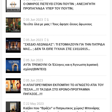
Ο ΟΜΗΡΟΣ ΠΙΣΤΕΥΕΙ ΣΤΟΝ ΠΟΥΤΙΝ ; ΑΝΕΞΗΓΗΤΗ
ΠΡΟΠΑΓΑΝΔΑ ΥΠΕΡ ΤΟΥ ΠΟΥΤΙΝ;
05
Jun
2023
1
Τα είπε όλα με μιας ! Τους άφησε όλους άφωνους
05
Jun
2023
1
"ΣΧΕΔΙΟ ΛΕΩΝΙΔΑΣ": ΤΙ ΕΤΟΙΜΑΖΟΥΝ ΓΙΑ ΤΗΝ ΠΑΤΡΙΔΑ
ΜΑΣ... ; ΔΕΝ ΤΑ ΕΙΠΕ ΤΥΧΑΙΑ ΣΤΙΣ 13/11/2015...
05
Jun
2023
ΑΥΤΑ ΤΡΕΜΟΥΝ! Οι Έλληνες και η Άγνωστη Ιερατική
σχέση!(ΒΙΝΤΕΟ)
05
Jun
2023
Η ΑΠΑΓΟΡΕΥΜΕΝΗ ΕΚΠΟΜΠΗ! ΤΟ ΑΓΝΩΣΤΟ ΑΤΙΑ ΤΟΥ
ΤΕΣΛΑ....!!! ΤΑΞΙΔΙΑ ΣΤΟ ΧΡΟΝΟ-ΠΡΟΓΡΑΜΜΑ
ΠΗΓΑΣΟΣ...!!!
22
May
2023
Καζάνι που “Βράζει” ο Πατριωτικος χώρος! Μπινιάρης