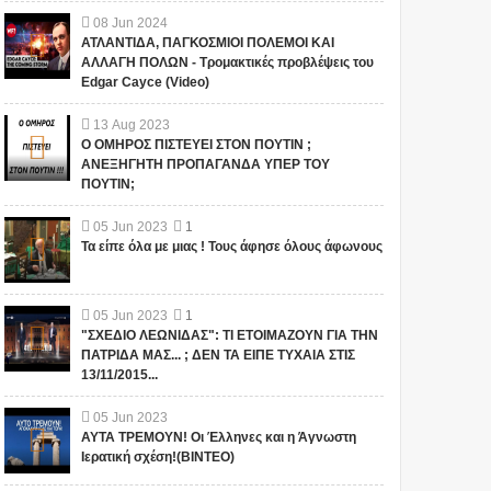
08
Jun
2024
ΑΤΛΑΝΤΙΔΑ, ΠΑΓΚΟΣΜΙΟΙ ΠΟΛΕΜΟΙ ΚΑΙ
ΑΛΛΑΓΗ ΠΟΛΩΝ - Τρομακτικές προβλέψεις του
Edgar Cayce (Video)
13
Aug
2023
Ο ΟΜΗΡΟΣ ΠΙΣΤΕΥΕΙ ΣΤΟΝ ΠΟΥΤΙΝ ;
ΑΝΕΞΗΓΗΤΗ ΠΡΟΠΑΓΑΝΔΑ ΥΠΕΡ ΤΟΥ
ΠΟΥΤΙΝ;
05
Jun
2023
1
Τα είπε όλα με μιας ! Τους άφησε όλους άφωνους
05
Jun
2023
1
"ΣΧΕΔΙΟ ΛΕΩΝΙΔΑΣ": ΤΙ ΕΤΟΙΜΑΖΟΥΝ ΓΙΑ ΤΗΝ
ΠΑΤΡΙΔΑ ΜΑΣ... ; ΔΕΝ ΤΑ ΕΙΠΕ ΤΥΧΑΙΑ ΣΤΙΣ
13/11/2015...
05
Jun
2023
ΑΥΤΑ ΤΡΕΜΟΥΝ! Οι Έλληνες και η Άγνωστη
Ιερατική σχέση!(ΒΙΝΤΕΟ)