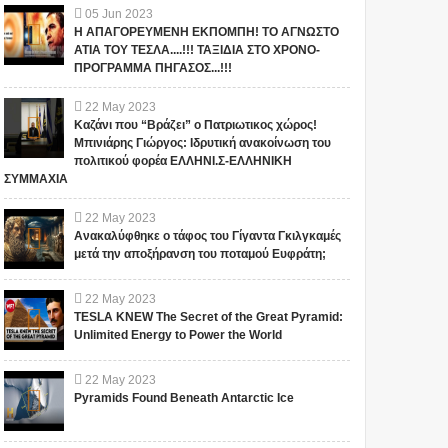
05
Jun
2023
Η ΑΠΑΓΟΡΕΥΜΕΝΗ ΕΚΠΟΜΠΗ! ΤΟ ΑΓΝΩΣΤΟ
ΑΤΙΑ ΤΟΥ ΤΕΣΛΑ....!!! ΤΑΞΙΔΙΑ ΣΤΟ ΧΡΟΝΟ-
ΠΡΟΓΡΑΜΜΑ ΠΗΓΑΣΟΣ...!!!
22
May
2023
Καζάνι που “Βράζει” ο Πατριωτικος χώρος!
Μπινιάρης Γιώργος: Ιδρυτική ανακοίνωση του
πολιτικού φορέα ΕΛΛΗΝΙ.Σ-ΕΛΛΗΝΙΚΗ
ΣΥΜΜΑΧΙΑ
22
May
2023
Ανακαλύφθηκε ο τάφος του Γίγαντα Γκιλγκαμές
μετά την αποξήρανση του ποταμού Ευφράτη;
22
May
2023
TESLA KNEW The Secret of the Great Pyramid:
Unlimited Energy to Power the World
22
May
2023
Pyramids Found Beneath Antarctic Ice