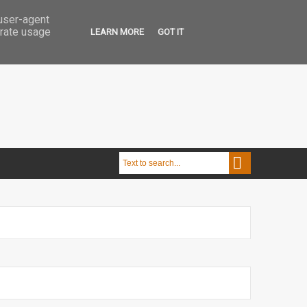
 user-agent
erate usage
LEARN MORE
GOT IT