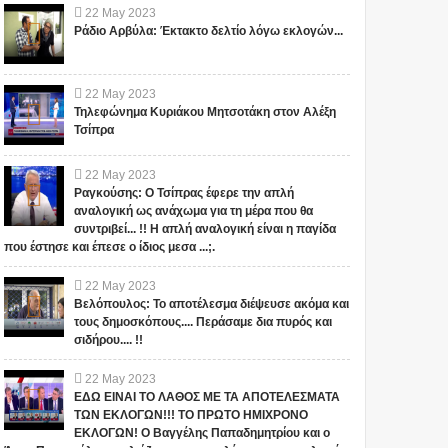
22
May
2023
Ράδιο Αρβύλα: Έκτακτο δελτίο λόγω εκλογών...
22
May
2023
Τηλεφώνημα Κυριάκου Μητσοτάκη στον Αλέξη
Τσίπρα
22
May
2023
Ραγκούσης: Ο Τσίπρας έφερε την απλή
αναλογική ως ανάχωμα για τη μέρα που θα
συντριβεί... !! Η απλή αναλογική είναι η παγίδα
που έστησε και έπεσε ο ίδιος μεσα ...;.
22
May
2023
Βελόπουλος: Το αποτέλεσμα διέψευσε ακόμα και
τους δημοσκόπους.... Περάσαμε δια πυρός και
σιδήρου.... !!
22
May
2023
ΕΔΩ ΕΙΝΑΙ ΤΟ ΛΑΘΟΣ ΜΕ ΤΑ ΑΠΟΤΕΛΕΣΜΑΤΑ
ΤΩΝ ΕΚΛΟΓΩΝ!!! ΤΟ ΠΡΩΤΟ ΗΜΙΧΡΟΝΟ
ΕΚΛΟΓΩΝ! Ο Βαγγέλης Παπαδημητρίου και ο