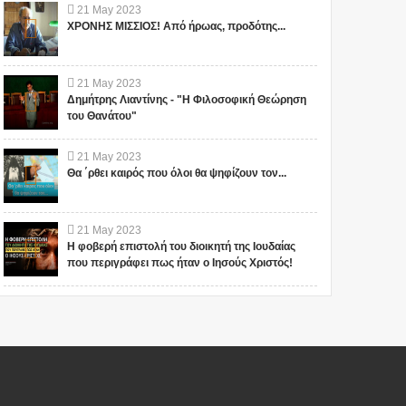
21
May
2023
ΧΡΟΝΗΣ ΜΙΣΣΙΟΣ! Από ήρωας, προδότης...
21
May
2023
Δημήτρης Λιαντίνης - "Η Φιλοσοφική Θεώρηση
του Θανάτου"
21
May
2023
Θα ΄ρθει καιρός που όλοι θα ψηφίζουν τον...
21
May
2023
Η φοβερή επιστολή του διοικητή της Ιουδαίας
που περιγράφει πως ήταν ο Ιησούς Χριστός!