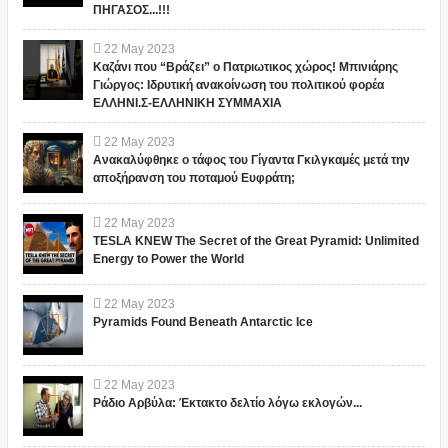
ΠΗΓΑΣΟΣ...!!!
22
May
2023
Καζάνι που “Βράζει” ο Πατριωτικος χώρος! Μπινιάρης
Γιώργος: Ιδρυτική ανακοίνωση του πολιτικού φορέα
ΕΛΛΗΝΙ.Σ-ΕΛΛΗΝΙΚΗ ΣΥΜΜΑΧΙΑ
22
May
2023
Ανακαλύφθηκε ο τάφος του Γίγαντα Γκιλγκαμές μετά την
αποξήρανση του ποταμού Ευφράτη;
22
May
2023
TESLA KNEW The Secret of the Great Pyramid: Unlimited
Energy to Power the World
22
May
2023
Pyramids Found Beneath Antarctic Ice
22
May
2023
Ράδιο Αρβύλα: Έκτακτο δελτίο λόγω εκλογών...