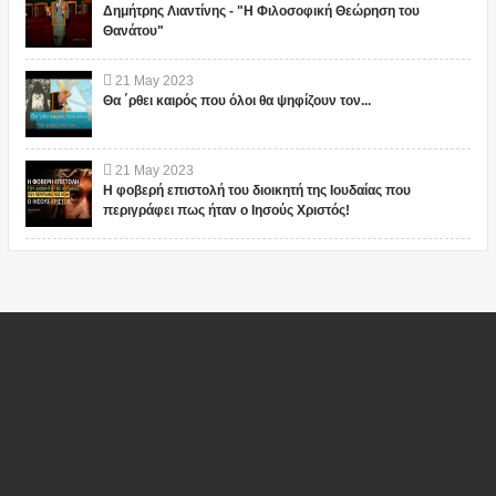
Δημήτρης Λιαντίνης - "Η Φιλοσοφική Θεώρηση του
Θανάτου"
21
May
2023
Θα ΄ρθει καιρός που όλοι θα ψηφίζουν τον...
21
May
2023
Η φοβερή επιστολή του διοικητή της Ιουδαίας που
περιγράφει πως ήταν ο Ιησούς Χριστός!