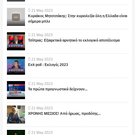
21
May
2023
Κυριάκος Μητσοτάκης: Στην κυριολεξία όλη η Ελλαδα είναι
σήμερα μπλε
21
May
2023
Τσίπρας: Εξαιρετικά αρνητικό το εκλογικό αποτέλεσμα
21
May
2023
Exit poll : Εκλογές 2023
21
May
2023
Τα πρώτα προγνωστικά δείχνουν...
21
May
2023
ΧΡΟΝΗΣ ΜΙΣΣΙΟΣ! Από ήρωας, προδότης...
21
May
2023