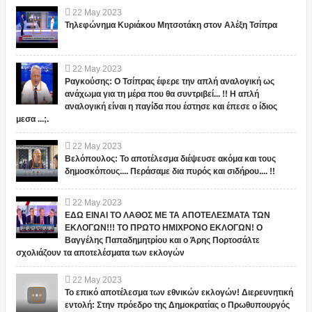
22
May
2023
Τηλεφώνημα Κυριάκου Μητσοτάκη στον Αλέξη Τσίπρα
22
May
2023
Ραγκούσης: Ο Τσίπρας έφερε την απλή αναλογική ως
ανάχωμα για τη μέρα που θα συντριβεί... !! Η απλή
αναλογική είναι η παγίδα που έστησε και έπεσε ο ίδιος
μεσα ...;.
22
May
2023
Βελόπουλος: Το αποτέλεσμα διέψευσε ακόμα και τους
δημοσκόπους.... Περάσαμε δια πυρός και σιδήρου.... !!
22
May
2023
ΕΔΩ ΕΙΝΑΙ ΤΟ ΛΑΘΟΣ ΜΕ ΤΑ ΑΠΟΤΕΛΕΣΜΑΤΑ ΤΩΝ
ΕΚΛΟΓΩΝ!!! ΤΟ ΠΡΩΤΟ ΗΜΙΧΡΟΝΟ ΕΚΛΟΓΩΝ! Ο
Βαγγέλης Παπαδημητρίου και ο Άρης Πορτοσάλτε
σχολιάζουν τα αποτελέσματα των εκλογών
22
May
2023
Το επικό αποτέλεσμα των εθνικών εκλογών! Διερευνητική
εντολή: Στην πρόεδρο της Δημοκρατίας ο Πρωθυπουργός