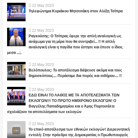
22
May
2023
Τηλεφώνημα Κυριάκου Μητσοτάκη στον Αλέξη Τσίπρα
22
May
2023
Ραγκούσης: Ο Τσίπρας έφερε την απλή αναλογική ως
ανάχωμα για τη μέρα που θα συντριβεί... !! Η απλή
αναλογική είναι η παγίδα που έστησε και έπεσε ο ίδιος
μεσα ...;.
22
May
2023
Βελόπουλος: Το αποτέλεσμα διέψευσε ακόμα και τους
δημοσκόπους.... Περάσαμε δια πυρός και σιδήρου.... !!
22
May
2023
ΕΔΩ ΕΙΝΑΙ ΤΟ ΛΑΘΟΣ ΜΕ ΤΑ ΑΠΟΤΕΛΕΣΜΑΤΑ ΤΩΝ
ΕΚΛΟΓΩΝ!!! ΤΟ ΠΡΩΤΟ ΗΜΙΧΡΟΝΟ ΕΚΛΟΓΩΝ! Ο
Βαγγέλης Παπαδημητρίου και ο Άρης Πορτοσάλτε
σχολιάζουν τα αποτελέσματα των εκλογών
22
May
2023
Το επικό αποτέλεσμα των εθνικών εκλογών! Διερευνητική
εντολή: Στην πρόεδρο της Δημοκρατίας ο Πρωθυπουργός