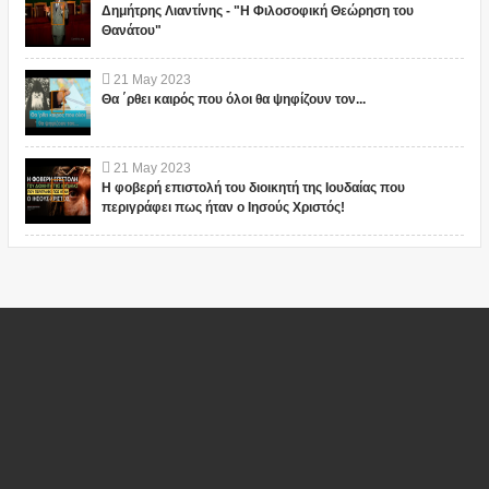
Δημήτρης Λιαντίνης - "Η Φιλοσοφική Θεώρηση του
Θανάτου"
21
May
2023
Θα ΄ρθει καιρός που όλοι θα ψηφίζουν τον...
21
May
2023
Η φοβερή επιστολή του διοικητή της Ιουδαίας που
περιγράφει πως ήταν ο Ιησούς Χριστός!