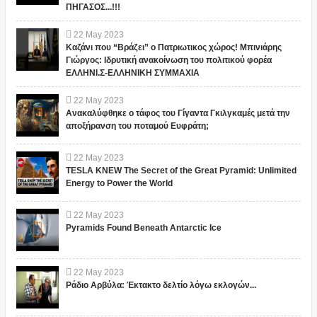
ΠΗΓΑΣΟΣ...!!!
22
May
2023
Καζάνι που “Βράζει” ο Πατριωτικος χώρος! Μπινιάρης
Γιώργος: Ιδρυτική ανακοίνωση του πολιτικού φορέα
ΕΛΛΗΝΙ.Σ-ΕΛΛΗΝΙΚΗ ΣΥΜΜΑΧΙΑ
22
May
2023
Ανακαλύφθηκε ο τάφος του Γίγαντα Γκιλγκαμές μετά την
αποξήρανση του ποταμού Ευφράτη;
22
May
2023
TESLA KNEW The Secret of the Great Pyramid: Unlimited
Energy to Power the World
22
May
2023
Pyramids Found Beneath Antarctic Ice
22
May
2023
Ράδιο Αρβύλα: Έκτακτο δελτίο λόγω εκλογών...