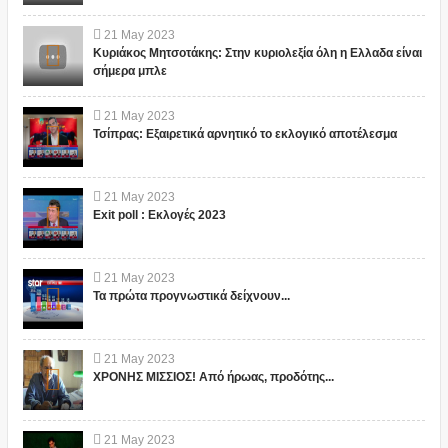
21
May
2023
Κυριάκος Μητσοτάκης: Στην κυριολεξία όλη η Ελλαδα είναι
σήμερα μπλε
21
May
2023
Τσίπρας: Εξαιρετικά αρνητικό το εκλογικό αποτέλεσμα
21
May
2023
Exit poll : Εκλογές 2023
21
May
2023
Τα πρώτα προγνωστικά δείχνουν...
21
May
2023
ΧΡΟΝΗΣ ΜΙΣΣΙΟΣ! Από ήρωας, προδότης...
21
May
2023