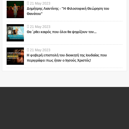
21
May
2023
Δημήτρης Λιαντίνης - "Η Φιλοσοφική Θεώρηση του
Θανάτου"
21
May
2023
Θα ΄ρθει καιρός που όλοι θα ψηφίζουν τον...
21
May
2023
Η φοβερή επιστολή του διοικητή της Ιουδαίας που
περιγράφει πως ήταν ο Ιησούς Χριστός!