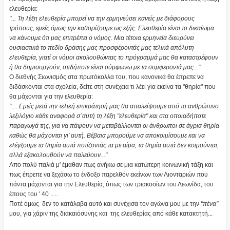
ελευθερία:
"... Τη λέξη ελευθερία μπορεί να την ερμηνεύσει κανείς με διάφορους
τρόπους, εμείς όμως την καθορίζουμε ως εξής: Ελευθερία είναι το δικαίωμα
να κάνουμε ότι μας επιτρέπει ο νόμος. Μια τέτοια ερμηνεία διευρύνει
ουσιαστικά το πεδίο δράσης μας προσφέροντάς μας τελικά απόλυτη
ελευθερία, γιατί οι νόμοι ακολουθώντας το πρόγραμμά μας θα καταστρέφουν
ή θα δημιουργούν, οτιδήποτε είναι σύμφωνω με τα συμφεροντά μας..."
Ο διεθνής Σιωνισμός στα πρωτόκολλα του, που κανονικά θα έπρεπε να
διδάσκονται στα σχολεία, δείτε στη συνέχεια τι λέει για εκείνα τα "θηρία" που
θα μάχονται για την ελευθερία:
".... Εμείς μετά την τελική επικράτησή μας θα απαλείψουμε από το ανθρώπινο
λεξιλόγιο κάθε αναφορά σ΄αυτή τη λέξη "ελευθερία" και στα οποιαδήποτε
παραγωγά της, για να πάψουν να μεταβάλλονται οι άνθρωποι σε άγρια θηρία
καθώς θα μάχονται γι' αυτή. Βέβαια μπορούμε να αποκοιμίσουμε και να
ελέγξουμε τα θηρία αυτά ποτίζοντάς τα με αίμα, τα θηρία αυτά δεν κοιμούνται,
αλλά εξακολουθούν να παλεύουν..."
Απο πολύ παλιά μ' έμαθαν πως ανήκω σε μια κατώτερη κοινωνική τάξη και
πως έπρεπε να ξεχάσω το ένδοξο παρελθόν εκείνων των Λιονταριών που
πάντα μάχονται για την Ελευθερία, όπως των τριακοσίων του Λεωνίδα, του
έπους του ' 40 .....
Ποτέ όμως δεν το κατάλαβα αυτό και συνέχισα τον αγώνα μου με την
"πένα"
μου, για χάριν της διακαιόσυνης και της ελευθερίας από κάθε κατακτητή...