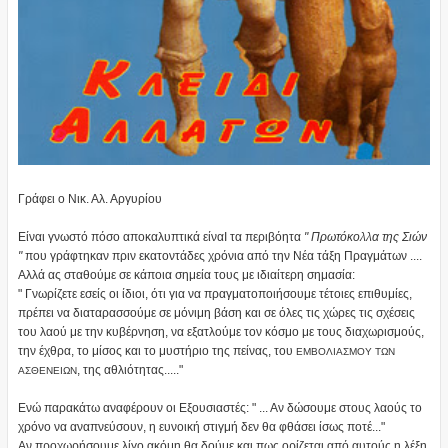
Γράφει ο Νικ. Αλ. Αργυρίου
Είναι γνωστό πόσο αποκαλυπτικά είναΙ τα περιβόητα
" Πρωτόκολλα της Σιών
"
που γράφτηκαν πριν εκατοντάδες χρόνια από την Νέα τάξη Πραγμάτων ....
Αλλά ας σταθούμε σε κάποια σημεία τους με ιδιαίτερη σημασία:
" Γνωρίζετε εσείς οι ίδιοι, ότι για να πραγματοποιήσουμε τέτοιες επιθυμίες,
πρέπει να διαταρασσούμε σε μόνιμη βάση και σε όλες τις χώρες τις σχέσεις
του λαού με την κυβέρνηση, να εξατλούμε τον κόσμο με τους διαχωρισμούς,
την έχθρα, το μίσος και το μυστήριο της πείνας, του
ΕΜΒΟΛΙΑΣΜΟΥ ΤΩΝ
, της αθλιότητας....."
ΑΣΘΕΝΕΙΩΝ
Ενώ παρακάτω αναφέρουν οι Εξουσιαστές: " ... Αν δώσουμε στους λαούς το
χρόνο να αναπνεύσουν, η ευνοική στιγμή δεν θα φθάσει ίσως ποτέ..."
Αν προχωρήσουμε λίγο ακόμη θα δούμε και πως ορίζεται από αυτούς η λέξη