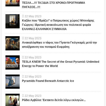
ΤΕΣΛΑ....!!! ΤΑΞΙΔΙΑ ΣΤΟ ΧΡΟΝΟ-ΠΡΟΓΡΑΜΜΑ
ΠΗΓΑΣΟΣ...!!!
22
May
2023
Καζάνι που “Βράζει” ο Πατριωτικος χώρος! Μπινιάρης
Γιώργος: Ιδρυτική ανακοίνωση του πολιτικού φορέα
ΕΛΛΗΝΙ.Σ-ΕΛΛΗΝΙΚΗ ΣΥΜΜΑΧΙΑ
22
May
2023
Ανακαλύφθηκε ο τάφος του Γίγαντα Γκιλγκαμές μετά την
αποξήρανση του ποταμού Ευφράτη;
22
May
2023
TESLA KNEW The Secret of the Great Pyramid: Unlimited
Energy to Power the World
22
May
2023
Pyramids Found Beneath Antarctic Ice
22
May
2023
Ράδιο Αρβύλα: Έκτακτο δελτίο λόγω εκλογών...