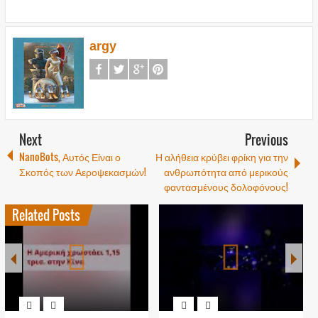
argy
Next
Previous
NanoBots, Αυτός Είναι ο
Η αλήθεια κρύβει φρίκη για την
Σκοπός των Αεροψεκασμών!
ανθρωπότητα από μερικούς
φαντασμένους δολοφόνους!
Related Posts