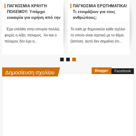
ΠΑΓΚΟΣΜΙΑ ΚΡΑΥΓΗ
ΠΑΓΚΟΣΜΙΑ ΕΡΩΤΗΜΑΤΙΚΑ!
ΠΟΛΕΜΟΥ: Υπάρχει
Τι ετοιμάζουν για τους
ευκαιρία για ειρήνη από την
ανθρώπους;
μυστική κυβέρνηση των
Η.Π.Α;
Έχει επέλθει στην ιστορία πολλές
Το iokh.gr δημοσιεύει κάθε σχόλιο
φορές η λέξη: πόλεμος. Αν και ο
το οποίο είναι σχετικό με το θέμα.
πόλεμος δεν έχει η...
Ωστόσο, αυτό δεν σημαίνει ότι...
Δημοσίευση σχολίου
Blogger
Facebook