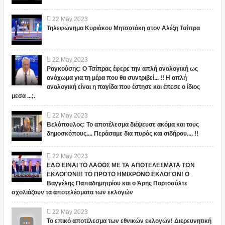
22
May
2023
Τηλεφώνημα Κυριάκου Μητσοτάκη στον Αλέξη Τσίπρα
22
May
2023
Ραγκούσης: Ο Τσίπρας έφερε την απλή αναλογική ως
ανάχωμα για τη μέρα που θα συντριβεί... !! Η απλή
αναλογική είναι η παγίδα που έστησε και έπεσε ο ίδιος
μεσα ...;.
22
May
2023
Βελόπουλος: Το αποτέλεσμα διέψευσε ακόμα και τους
δημοσκόπους.... Περάσαμε δια πυρός και σιδήρου.... !!
22
May
2023
ΕΔΩ ΕΙΝΑΙ ΤΟ ΛΑΘΟΣ ΜΕ ΤΑ ΑΠΟΤΕΛΕΣΜΑΤΑ ΤΩΝ
ΕΚΛΟΓΩΝ!!! ΤΟ ΠΡΩΤΟ ΗΜΙΧΡΟΝΟ ΕΚΛΟΓΩΝ! Ο
Βαγγέλης Παπαδημητρίου και ο Άρης Πορτοσάλτε
σχολιάζουν τα αποτελέσματα των εκλογών
22
May
2023
Το επικό αποτέλεσμα των εθνικών εκλογών! Διερευνητική