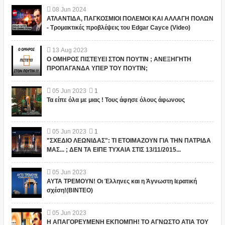
08
Jun
2024
ΑΤΛΑΝΤΙΔΑ, ΠΑΓΚΟΣΜΙΟΙ ΠΟΛΕΜΟΙ ΚΑΙ ΑΛΛΑΓΗ ΠΟΛΩΝ
- Τρομακτικές προβλέψεις του Edgar Cayce (Video)
13
Aug
2023
Ο ΟΜΗΡΟΣ ΠΙΣΤΕΥΕΙ ΣΤΟΝ ΠΟΥΤΙΝ ; ΑΝΕΞΗΓΗΤΗ
ΠΡΟΠΑΓΑΝΔΑ ΥΠΕΡ ΤΟΥ ΠΟΥΤΙΝ;
05
Jun
2023
1
Τα είπε όλα με μιας ! Τους άφησε όλους άφωνους
05
Jun
2023
1
"ΣΧΕΔΙΟ ΛΕΩΝΙΔΑΣ": ΤΙ ΕΤΟΙΜΑΖΟΥΝ ΓΙΑ ΤΗΝ ΠΑΤΡΙΔΑ
ΜΑΣ... ; ΔΕΝ ΤΑ ΕΙΠΕ ΤΥΧΑΙΑ ΣΤΙΣ 13/11/2015...
05
Jun
2023
ΑΥΤΑ ΤΡΕΜΟΥΝ! Οι Έλληνες και η Άγνωστη Ιερατική
σχέση!(ΒΙΝΤΕΟ)
05
Jun
2023
Η ΑΠΑΓΟΡΕΥΜΕΝΗ ΕΚΠΟΜΠΗ! ΤΟ ΑΓΝΩΣΤΟ ΑΤΙΑ ΤΟΥ