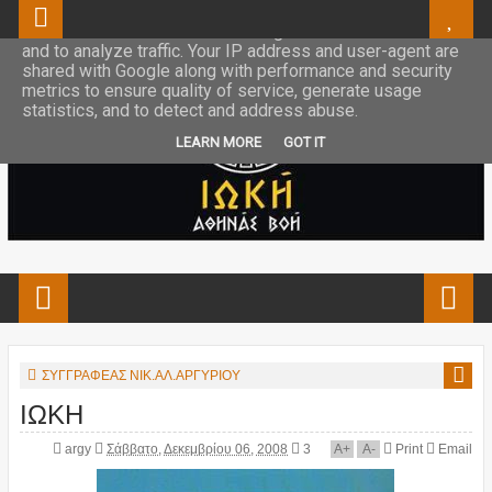
This site uses cookies from Google to deliver its services
and to analyze traffic. Your IP address and user-agent are
shared with Google along with performance and security
metrics to ensure quality of service, generate usage
statistics, and to detect and address abuse.
LEARN MORE
GOT IT
ΣΥΓΓΡΑΦΕΑΣ ΝΙΚ.ΑΛ.ΑΡΓΥΡΙΟΥ
ΙΩΚΗ
argy
Σάββατο, Δεκεμβρίου 06, 2008
3
A
+
A
-
Print
Email