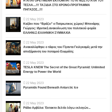
Η ΑΠΑΓΟΡΕΥΜΕΝΗ ΕΚΠΟΜΠΗ! ΤΟ ΑΓΝΩΣΤΟ ΑΤΙΑ ΤΟΥ
ΤΕΣΛΑ....!!! ΤΑΞΙΔΙΑ ΣΤΟ ΧΡΟΝΟ-ΠΡΟΓΡΑΜΜΑ
ΠΗΓΑΣΟΣ...!!!
22
May
2023
Καζάνι που “Βράζει” ο Πατριωτικος χώρος! Μπινιάρης
Γιώργος: Ιδρυτική ανακοίνωση του πολιτικού φορέα
ΕΛΛΗΝΙ.Σ-ΕΛΛΗΝΙΚΗ ΣΥΜΜΑΧΙΑ
22
May
2023
Ανακαλύφθηκε ο τάφος του Γίγαντα Γκιλγκαμές μετά την
αποξήρανση του ποταμού Ευφράτη;
22
May
2023
TESLA KNEW The Secret of the Great Pyramid: Unlimited
Energy to Power the World
22
May
2023
Pyramids Found Beneath Antarctic Ice
22
May
2023
Ράδιο Αρβύλα: Έκτακτο δελτίο λόγω εκλογών...