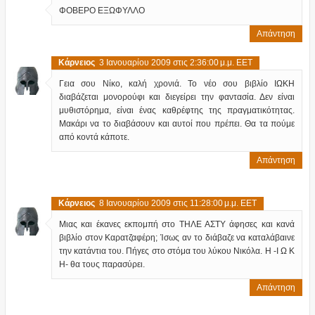
ΦΟΒΕΡΟ ΕΞΩΦΥΛΛΟ
Απάντηση
Κάρνειος
3 Ιανουαρίου 2009 στις 2:36:00 μ.μ. EET
Γεια σου Νίκο, καλή χρονιά. Το νέο σου βιβλίο ΙΩΚΗ
διαβάζεται μονορούφι και διεγείρει την φαντασία. Δεν είναι
μυθιστόρημα, είναι ένας καθρέφτης της πραγματικότητας.
Μακάρι να το διαβάσουν και αυτοί που πρέπει. Θα τα πούμε
από κοντά κάποτε.
Απάντηση
Κάρνειος
8 Ιανουαρίου 2009 στις 11:28:00 μ.μ. EET
Μιας και έκανες εκπομπή στο ΤΗΛΕ ΑΣΤΥ άφησες και κανά
βιβλίο στον Καρατζαφέρη; Ίσως αν το διάβαζε να καταλάβαινε
την κατάντια του. Πήγες στο στόμα του λύκου Νικόλα. Η -Ι Ω Κ
Η- θα τους παρασύρει.
Απάντηση