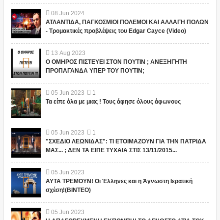
08
Jun
2024
ΑΤΛΑΝΤΙΔΑ, ΠΑΓΚΟΣΜΙΟΙ ΠΟΛΕΜΟΙ ΚΑΙ ΑΛΛΑΓΗ ΠΟΛΩΝ
- Τρομακτικές προβλέψεις του Edgar Cayce (Video)
13
Aug
2023
Ο ΟΜΗΡΟΣ ΠΙΣΤΕΥΕΙ ΣΤΟΝ ΠΟΥΤΙΝ ; ΑΝΕΞΗΓΗΤΗ
ΠΡΟΠΑΓΑΝΔΑ ΥΠΕΡ ΤΟΥ ΠΟΥΤΙΝ;
05
Jun
2023
1
Τα είπε όλα με μιας ! Τους άφησε όλους άφωνους
05
Jun
2023
1
"ΣΧΕΔΙΟ ΛΕΩΝΙΔΑΣ": ΤΙ ΕΤΟΙΜΑΖΟΥΝ ΓΙΑ ΤΗΝ ΠΑΤΡΙΔΑ
ΜΑΣ... ; ΔΕΝ ΤΑ ΕΙΠΕ ΤΥΧΑΙΑ ΣΤΙΣ 13/11/2015...
05
Jun
2023
ΑΥΤΑ ΤΡΕΜΟΥΝ! Οι Έλληνες και η Άγνωστη Ιερατική
σχέση!(ΒΙΝΤΕΟ)
05
Jun
2023