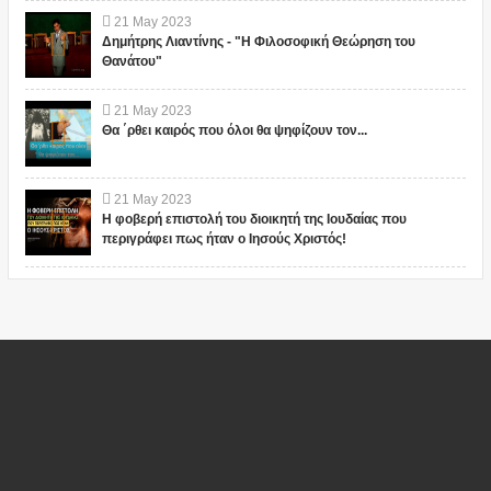
21
May
2023
Δημήτρης Λιαντίνης - "Η Φιλοσοφική Θεώρηση του
Θανάτου"
21
May
2023
Θα ΄ρθει καιρός που όλοι θα ψηφίζουν τον...
21
May
2023
Η φοβερή επιστολή του διοικητή της Ιουδαίας που
περιγράφει πως ήταν ο Ιησούς Χριστός!