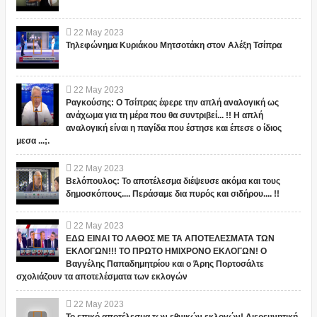
22
May
2023
Τηλεφώνημα Κυριάκου Μητσοτάκη στον Αλέξη Τσίπρα
22
May
2023
Ραγκούσης: Ο Τσίπρας έφερε την απλή αναλογική ως
ανάχωμα για τη μέρα που θα συντριβεί... !! Η απλή
αναλογική είναι η παγίδα που έστησε και έπεσε ο ίδιος
μεσα ...;.
22
May
2023
Βελόπουλος: Το αποτέλεσμα διέψευσε ακόμα και τους
δημοσκόπους.... Περάσαμε δια πυρός και σιδήρου.... !!
22
May
2023
ΕΔΩ ΕΙΝΑΙ ΤΟ ΛΑΘΟΣ ΜΕ ΤΑ ΑΠΟΤΕΛΕΣΜΑΤΑ ΤΩΝ
ΕΚΛΟΓΩΝ!!! ΤΟ ΠΡΩΤΟ ΗΜΙΧΡΟΝΟ ΕΚΛΟΓΩΝ! Ο
Βαγγέλης Παπαδημητρίου και ο Άρης Πορτοσάλτε
σχολιάζουν τα αποτελέσματα των εκλογών
22
May
2023