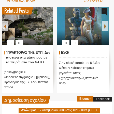
ΑΡΧΑΙΟΚΑΠΗΛΙΑ
Ο ΣΤΑΥΡΟΣ
Related Posts
3
"ΠΡΑΚΤΟΡΑΣ ΤΗΣ ΕΥΠ! Δεν
ΙΩΚΗ
πίστευα στα μάτια μου με
τα πειράματα του ΝΑΤΟ
Στην πλοκή αυτού του βιβλίου
στην σπηλιά του
διέπουν διάφορα επίμαχα
Νταβέλη!!!"
(adsbygoogle =
γεγονότα, όπως
window.adsbygoogle || []).push({});
λ.χ:αρχαιοκαπηλία,σατανικές
Πράκτορας της ΕΥΠ δεν πίστευε
αδερ...
στα όσ...
Δημοσίευση σχολίου
Blogger
Facebook
Ανώνυμος
17 Δεκεμβρίου 2008 στις 10:19:00 π.μ. EET