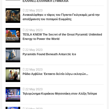
ΕΛΛΗΝΙ.Σ-ΕΛΛΗΝΙΚΗ ΣΥΜΜΑΧΙΑ
22
May
2023
Ανακαλύφθηκε ο τάφος του Γίγαντα Γκιλγκαμές μετά την
αποξήρανση του ποταμού Ευφράτη;
22
May
2023
TESLA KNEW The Secret of the Great Pyramid: Unlimited
Energy to Power the World
22
May
2023
Pyramids Found Beneath Antarctic Ice
22
May
2023
Ράδιο Αρβύλα: Έκτακτο δελτίο λόγω εκλογών...
22
May
2023
Τηλεφώνημα Κυριάκου Μητσοτάκη στον Αλέξη Τσίπρα