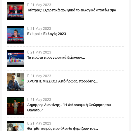
21
May
2023
Τσίπρας: Εξαιρετικά αρνητικό το εκλογικό αποτέλεσμα
21
May
2023
Exit poll : Εκλογές 2023
21
May
2023
Τα πρώτα προγνωστικά δείχνουν...
21
May
2023
ΧΡΟΝΗΣ ΜΙΣΣΙΟΣ! Από ήρωας, προδότης...
21
May
2023
Δημήτρης Λιαντίνης - "Η Φιλοσοφική Θεώρηση του
Θανάτου"
21
May
2023
Θα ΄ρθει καιρός που όλοι θα ψηφίζουν τον...