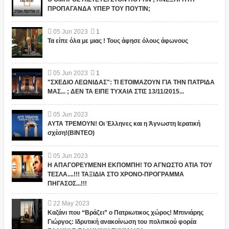
ΠΡΟΠΑΓΑΝΔΑ ΥΠΕΡ ΤΟΥ ΠΟΥΤΙΝ;
05
Jun
2023
1
Τα είπε όλα με μιας ! Τους άφησε όλους άφωνους
05
Jun
2023
1
"ΣΧΕΔΙΟ ΛΕΩΝΙΔΑΣ": ΤΙ ΕΤΟΙΜΑΖΟΥΝ ΓΙΑ ΤΗΝ ΠΑΤΡΙΔΑ
ΜΑΣ... ; ΔΕΝ ΤΑ ΕΙΠΕ ΤΥΧΑΙΑ ΣΤΙΣ 13/11/2015...
05
Jun
2023
ΑΥΤΑ ΤΡΕΜΟΥΝ! Οι Έλληνες και η Άγνωστη Ιερατική
σχέση!(ΒΙΝΤΕΟ)
05
Jun
2023
Η ΑΠΑΓΟΡΕΥΜΕΝΗ ΕΚΠΟΜΠΗ! ΤΟ ΑΓΝΩΣΤΟ ΑΤΙΑ ΤΟΥ
ΤΕΣΛΑ....!!! ΤΑΞΙΔΙΑ ΣΤΟ ΧΡΟΝΟ-ΠΡΟΓΡΑΜΜΑ
ΠΗΓΑΣΟΣ...!!!
22
May
2023
Καζάνι που “Βράζει” ο Πατριωτικος χώρος! Μπινιάρης
Γιώργος: Ιδρυτική ανακοίνωση του πολιτικού φορέα