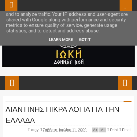
This site uses cookies from Google to deliver its services
and to analyze traffic. Your IP address and user-agent are
shared with Google along with performance and security
metrics to ensure quality of service, generate usage
statistics, and to detect and address abuse.
LEARN MORE
GOT IT
ΛΙΑΝΤΙΝΗΣ ΠΙΚΡΑ ΛΟΓΙΑ ΓΙΑ ΤΗΝ
ΕΛΛΑΔΑ
argy
Σάββατο, Ιουλίου 11, 2009
A
+
A
-
Print
Email