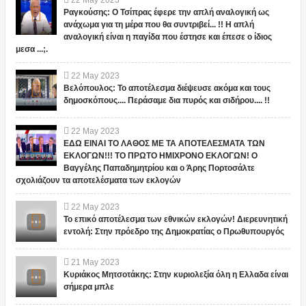
22
May
2023
Ραγκούσης: Ο Τσίπρας έφερε την απλή αναλογική ως
ανάχωμα για τη μέρα που θα συντριβεί... !! Η απλή
αναλογική είναι η παγίδα που έστησε και έπεσε ο ίδιος
μεσα ...;.
22
May
2023
Βελόπουλος: Το αποτέλεσμα διέψευσε ακόμα και τους
δημοσκόπους.... Περάσαμε δια πυρός και σιδήρου.... !!
22
May
2023
ΕΔΩ ΕΙΝΑΙ ΤΟ ΛΑΘΟΣ ΜΕ ΤΑ ΑΠΟΤΕΛΕΣΜΑΤΑ ΤΩΝ
ΕΚΛΟΓΩΝ!!! ΤΟ ΠΡΩΤΟ ΗΜΙΧΡΟΝΟ ΕΚΛΟΓΩΝ! Ο
Βαγγέλης Παπαδημητρίου και ο Άρης Πορτοσάλτε
σχολιάζουν τα αποτελέσματα των εκλογών
22
May
2023
Το επικό αποτέλεσμα των εθνικών εκλογών! Διερευνητική
εντολή: Στην πρόεδρο της Δημοκρατίας ο Πρωθυπουργός
21
May
2023
Κυριάκος Μητσοτάκης: Στην κυριολεξία όλη η Ελλαδα είναι
σήμερα μπλε