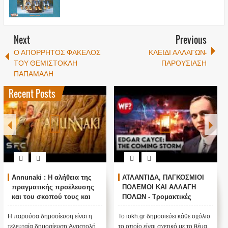
Next
Previous
Ο ΑΠΟΡΡΗΤΟΣ ΦΑΚΕΛΟΣ
ΚΛΕΙΔΙ ΑΛΛΑΓΩΝ-
ΤΟΥ ΘΕΜΙΣΤΟΚΛΗ
ΠΑΡΟΥΣΙΑΣΗ
ΠΑΠΑΜΑΛΗ
Recent Posts
Annunaki : Η αλήθεια της
ΑΤΛΑΝΤΙΔΑ, ΠΑΓΚΟΣΜΙΟΙ
πραγματικής προέλευσης
ΠΟΛΕΜΟΙ ΚΑΙ ΑΛΛΑΓΗ
και του σκοπού τους και
ΠΟΛΩΝ - Τρομακτικές
αναστολή λειτουργίας μας
προβλέψεις του Edgar
....
Cayce (Video)
Η παρούσα δημοσίευση είναι η
Το iokh.gr δημοσιεύει κάθε σχόλιο
τελευταία δημοσίευση:Αναστολή
το οποίο είναι σχετικό με το θέμα.