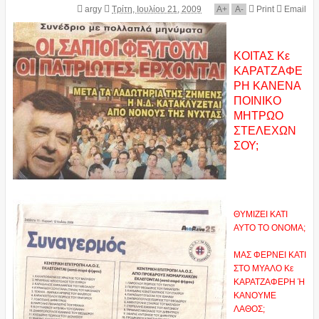
argy
Τρίτη, Ιουλίου 21, 2009
A
+
A
-
Print
Email
ΚΟΙΤΑΣ Κε
ΚΑΡΑΤΖΑΦΕ
ΡΗ ΚΑΝΕΝΑ
ΠΟΙΝΙΚΟ
ΜΗΤΡΩΟ
ΣΤΕΛΕΧΩΝ
ΣΟΥ;
ΘΥΜΙΖΕΙ ΚΑΤΙ
ΑΥΤΟ ΤΟ ΟΝΟΜΑ;
ΜΑΣ ΦΕΡΝΕΙ ΚΑΤΙ
ΣΤΟ ΜΥΑΛΟ Κε
ΚΑΡΑΤΖΑΦΕΡΗ Ή
ΚΑΝΟΥΜΕ
ΛΑΘΟΣ;