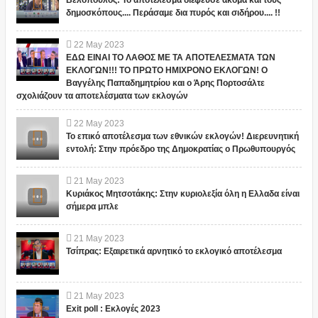
Βελόπουλος: Το αποτέλεσμα διέψευσε ακόμα και τους
δημοσκόπους.... Περάσαμε δια πυρός και σιδήρου.... !!
22
May
2023
ΕΔΩ ΕΙΝΑΙ ΤΟ ΛΑΘΟΣ ΜΕ ΤΑ ΑΠΟΤΕΛΕΣΜΑΤΑ ΤΩΝ
ΕΚΛΟΓΩΝ!!! ΤΟ ΠΡΩΤΟ ΗΜΙΧΡΟΝΟ ΕΚΛΟΓΩΝ! Ο
Βαγγέλης Παπαδημητρίου και ο Άρης Πορτοσάλτε
σχολιάζουν τα αποτελέσματα των εκλογών
22
May
2023
Το επικό αποτέλεσμα των εθνικών εκλογών! Διερευνητική
εντολή: Στην πρόεδρο της Δημοκρατίας ο Πρωθυπουργός
21
May
2023
Κυριάκος Μητσοτάκης: Στην κυριολεξία όλη η Ελλαδα είναι
σήμερα μπλε
21
May
2023
Τσίπρας: Εξαιρετικά αρνητικό το εκλογικό αποτέλεσμα
21
May
2023
Exit poll : Εκλογές 2023