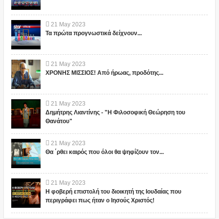
21
May
2023
Τα πρώτα προγνωστικά δείχνουν...
21
May
2023
ΧΡΟΝΗΣ ΜΙΣΣΙΟΣ! Από ήρωας, προδότης...
21
May
2023
Δημήτρης Λιαντίνης - "Η Φιλοσοφική Θεώρηση του
Θανάτου"
21
May
2023
Θα ΄ρθει καιρός που όλοι θα ψηφίζουν τον...
21
May
2023
Η φοβερή επιστολή του διοικητή της Ιουδαίας που
περιγράφει πως ήταν ο Ιησούς Χριστός!