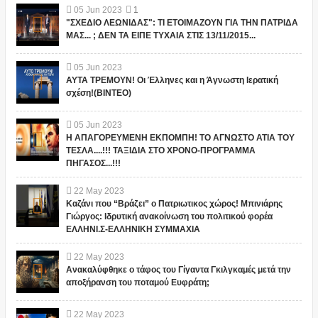
05
Jun
2023
1
"ΣΧΕΔΙΟ ΛΕΩΝΙΔΑΣ": ΤΙ ΕΤΟΙΜΑΖΟΥΝ ΓΙΑ ΤΗΝ ΠΑΤΡΙΔΑ
ΜΑΣ... ; ΔΕΝ ΤΑ ΕΙΠΕ ΤΥΧΑΙΑ ΣΤΙΣ 13/11/2015...
05
Jun
2023
ΑΥΤΑ ΤΡΕΜΟΥΝ! Οι Έλληνες και η Άγνωστη Ιερατική
σχέση!(ΒΙΝΤΕΟ)
05
Jun
2023
Η ΑΠΑΓΟΡΕΥΜΕΝΗ ΕΚΠΟΜΠΗ! ΤΟ ΑΓΝΩΣΤΟ ΑΤΙΑ ΤΟΥ
ΤΕΣΛΑ....!!! ΤΑΞΙΔΙΑ ΣΤΟ ΧΡΟΝΟ-ΠΡΟΓΡΑΜΜΑ
ΠΗΓΑΣΟΣ...!!!
22
May
2023
Καζάνι που “Βράζει” ο Πατριωτικος χώρος! Μπινιάρης
Γιώργος: Ιδρυτική ανακοίνωση του πολιτικού φορέα
ΕΛΛΗΝΙ.Σ-ΕΛΛΗΝΙΚΗ ΣΥΜΜΑΧΙΑ
22
May
2023
Ανακαλύφθηκε ο τάφος του Γίγαντα Γκιλγκαμές μετά την
αποξήρανση του ποταμού Ευφράτη;
22
May
2023