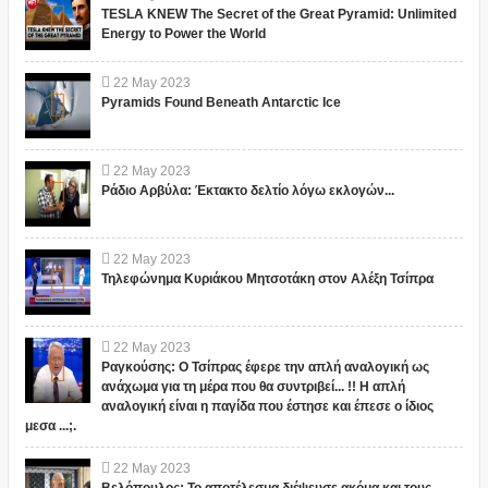
TESLA KNEW The Secret of the Great Pyramid: Unlimited
Energy to Power the World
22
May
2023
Pyramids Found Beneath Antarctic Ice
22
May
2023
Ράδιο Αρβύλα: Έκτακτο δελτίο λόγω εκλογών...
22
May
2023
Τηλεφώνημα Κυριάκου Μητσοτάκη στον Αλέξη Τσίπρα
22
May
2023
Ραγκούσης: Ο Τσίπρας έφερε την απλή αναλογική ως
ανάχωμα για τη μέρα που θα συντριβεί... !! Η απλή
αναλογική είναι η παγίδα που έστησε και έπεσε ο ίδιος
μεσα ...;.
22
May
2023