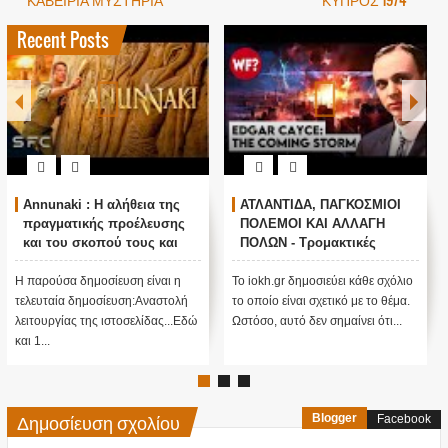
Recent Posts
Annunaki : Η αλήθεια της
ΑΤΛΑΝΤΙΔΑ, ΠΑΓΚΟΣΜΙΟΙ
πραγματικής προέλευσης
ΠΟΛΕΜΟΙ ΚΑΙ ΑΛΛΑΓΗ
και του σκοπού τους και
ΠΟΛΩΝ - Τρομακτικές
αναστολή λειτουργίας μας
προβλέψεις του Edgar
....
Cayce (Video)
Η παρούσα δημοσίευση είναι η
Το iokh.gr δημοσιεύει κάθε σχόλιο
τελευταία δημοσίευση:Αναστολή
το οποίο είναι σχετικό με το θέμα.
λειτουργίας της ιστοσελίδας...Εδώ
Ωστόσο, αυτό δεν σημαίνει ότι...
και 1...
Δημοσίευση σχολίου
Blogger
Facebook