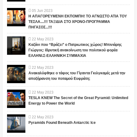
05
Jun
2023
Η ΑΠΑΓΟΡΕΥΜΕΝΗ ΕΚΠΟΜΠΗ! ΤΟ ΑΓΝΩΣΤΟ ΑΤΙΑ ΤΟΥ
ΤΕΣΛΑ....!!! ΤΑΞΙΔΙΑ ΣΤΟ ΧΡΟΝΟ-ΠΡΟΓΡΑΜΜΑ
ΠΗΓΑΣΟΣ...!!!
22
May
2023
Καζάνι που “Βράζει” ο Πατριωτικος χώρος! Μπινιάρης
Γιώργος: Ιδρυτική ανακοίνωση του πολιτικού φορέα
ΕΛΛΗΝΙ.Σ-ΕΛΛΗΝΙΚΗ ΣΥΜΜΑΧΙΑ
22
May
2023
Ανακαλύφθηκε ο τάφος του Γίγαντα Γκιλγκαμές μετά την
αποξήρανση του ποταμού Ευφράτη;
22
May
2023
TESLA KNEW The Secret of the Great Pyramid: Unlimited
Energy to Power the World
22
May
2023
Pyramids Found Beneath Antarctic Ice