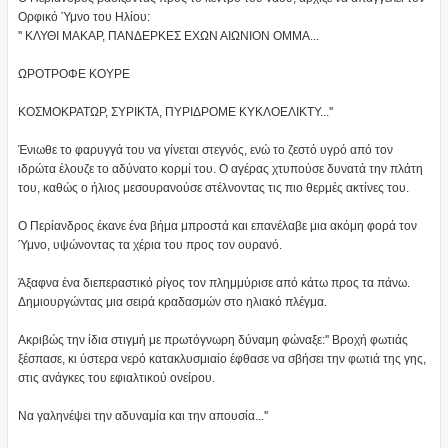
Ορφικό Ύμνο του Ηλίου:
'' ΚΛΥΘΙ ΜΑΚΑΡ, ΠΑΝΔΕΡΚΕΣ ΕΧΩΝ ΑΙΩΝΙΟΝ ΟΜΜΑ...
ΩΡΟΤΡΟΦΕ ΚΟΥΡΕ
ΚΟΣΜΟΚΡΑΤΩΡ, ΣΥΡΙΚΤΑ, ΠΥΡΙΔΡΟΜΕ ΚΥΚΛΟΕΛΙΚΤΥ...''
Ένιωθε το φαρυγγά του να γίνεται στεγνός, ενώ το ζεστό υγρό από τον
ιδρώτα έλουζε το αδύνατο κορμί του. Ο αγέρας χτυπούσε δυνατά την πλάτη
του, καθώς ο ήλιος μεσουρανούσε στέλνοντας τις πιο θερμές ακτίνες του.
Ο Περίανδρος έκανε ένα βήμα μπροστά και επανέλαβε μια ακόμη φορά τον
Ύμνο, υψώνοντας τα χέρια του προς τον ουρανό.
Άξαφνα ένα διεπεραστικό ρίγος τον πλημμύρισε από κάτω προς τα πάνω.
Δημιουργώντας μια σειρά κραδασμών στο ηλιακό πλέγμα.
Ακριβώς την ίδια στιγμή με πρωτόγνωρη δύναμη φώναξε:'' Βροχή φωτιάς
ξέσπασε, κι ύστερα νερό κατακλυσμιαίο έφθασε να σβήσει την φωτιά της γης,
στις ανάγκες του εφιαλτικού ονείρου.
Να γαληνέψει την αδυναμία και την απουσία...''