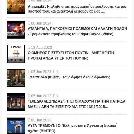
08
Jun
2024
Annunaki : Η αλήθεια της πραγματικής προέλευσης και του
σκοπού τους και αναστολή λειτουργίας μας ....
08
Jun
2024
ΑΤΛΑΝΤΙΔΑ, ΠΑΓΚΟΣΜΙΟΙ ΠΟΛΕΜΟΙ ΚΑΙ ΑΛΛΑΓΗ ΠΟΛΩΝ
- Τρομακτικές προβλέψεις του Edgar Cayce (Video)
13
Aug
2023
Ο ΟΜΗΡΟΣ ΠΙΣΤΕΥΕΙ ΣΤΟΝ ΠΟΥΤΙΝ ; ΑΝΕΞΗΓΗΤΗ
ΠΡΟΠΑΓΑΝΔΑ ΥΠΕΡ ΤΟΥ ΠΟΥΤΙΝ;
05
Jun
2023
1
Τα είπε όλα με μιας ! Τους άφησε όλους άφωνους
05
Jun
2023
1
"ΣΧΕΔΙΟ ΛΕΩΝΙΔΑΣ": ΤΙ ΕΤΟΙΜΑΖΟΥΝ ΓΙΑ ΤΗΝ ΠΑΤΡΙΔΑ
ΜΑΣ... ; ΔΕΝ ΤΑ ΕΙΠΕ ΤΥΧΑΙΑ ΣΤΙΣ 13/11/2015...
05
Jun
2023
ΑΥΤΑ ΤΡΕΜΟΥΝ! Οι Έλληνες και η Άγνωστη Ιερατική
σχέση!(ΒΙΝΤΕΟ)