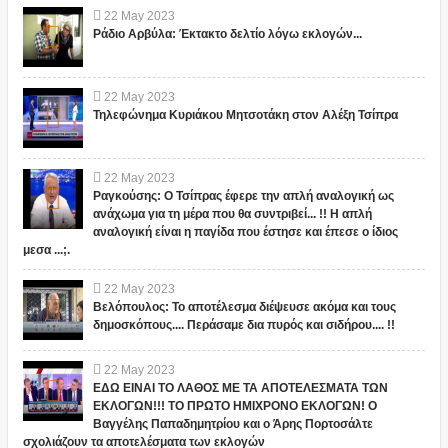
22
May
2023
Ράδιο Αρβύλα: Έκτακτο δελτίο λόγω εκλογών...
22
May
2023
Τηλεφώνημα Κυριάκου Μητσοτάκη στον Αλέξη Τσίπρα
22
May
2023
Ραγκούσης: Ο Τσίπρας έφερε την απλή αναλογική ως
ανάχωμα για τη μέρα που θα συντριβεί... !! Η απλή
αναλογική είναι η παγίδα που έστησε και έπεσε ο ίδιος
μεσα ...;.
22
May
2023
Βελόπουλος: Το αποτέλεσμα διέψευσε ακόμα και τους
δημοσκόπους.... Περάσαμε δια πυρός και σιδήρου.... !!
22
May
2023
ΕΔΩ ΕΙΝΑΙ ΤΟ ΛΑΘΟΣ ΜΕ ΤΑ ΑΠΟΤΕΛΕΣΜΑΤΑ ΤΩΝ
ΕΚΛΟΓΩΝ!!! ΤΟ ΠΡΩΤΟ ΗΜΙΧΡΟΝΟ ΕΚΛΟΓΩΝ! Ο
Βαγγέλης Παπαδημητρίου και ο Άρης Πορτοσάλτε
σχολιάζουν τα αποτελέσματα των εκλογών