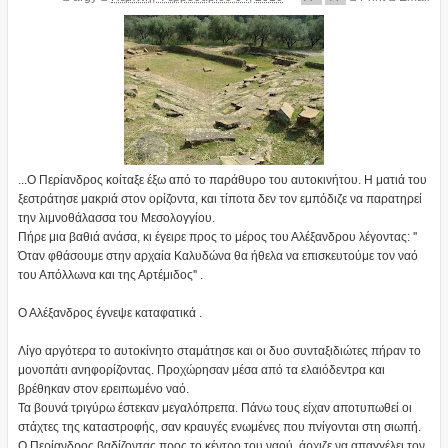
...Ο Περίανδρος κοίταξε έξω από το παράθυρο του αυτοκινήτου. Η ματιά του
ξεστράτησε μακριά στον ορίζοντα, και τίποτα δεν τον εμπόδιζε να παρατηρεί
την λιμνοθάλασσα του Μεσολογγίου.
Πήρε μια βαθιά ανάσα, κι έγειρε προς το μέρος του Αλέξανδρου λέγοντας: ''
Όταν φθάσουμε στην αρχαία Καλυδώνα θα ήθελα να επισκευτούμε τον ναό
του Απόλλωνα και της Αρτέμιδος'' .
Ο Αλέξανδρος έγνεψε καταφατικά .
Λίγο αργότερα το αυτοκίνητο σταμάτησε και οι δυο συνταξιδιώτες πήραν το
μονοπάτι ανηφορίζοντας. Προχώρησαν μέσα από τα ελαιόδεντρα και
βρέθηκαν στον ερειπωμένο ναό.
Τα βουνά τριγύρω έστεκαν μεγαλόπρεπα. Πάνω τους είχαν αποτυπωθεί οι
στάχτες της καταστροφής, σαν κραυγές ενωμένες που πνίγονται στη σιωπή.
Ο Περίανδρος βαδίζοντας προς το κέντρο του ναού, άρχιζε να απαγγέλει τον