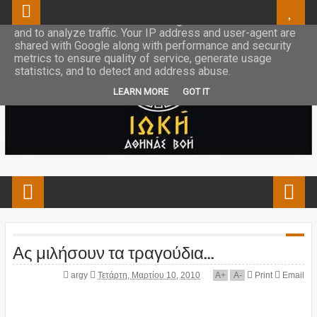
This site uses cookies from Google to deliver its services
and to analyze traffic. Your IP address and user-agent are
shared with Google along with performance and security
metrics to ensure quality of service, generate usage
statistics, and to detect and address abuse.
LEARN MORE
GOT IT
Ας μιλήσουν τα τραγούδια...
argy
Τετάρτη, Μαρτίου 10, 2010
A
+
A
-
Print
Email