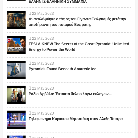
ΕΛΛΗΝΙ.Σ-ΕΛΛΗΝΙΚΗ ΣΥΜΜΑΧΙΑ
22
May
2023
Ανακαλύφθηκε ο τάφος του Γίγαντα Γκιλγκαμές μετά την
αποξήρανση του ποταμού Ευφράτη;
22
May
2023
TESLA KNEW The Secret of the Great Pyramid: Unlimited
Energy to Power the World
22
May
2023
Pyramids Found Beneath Antarctic Ice
22
May
2023
Ράδιο Αρβύλα: Έκτακτο δελτίο λόγω εκλογών...
22
May
2023
Τηλεφώνημα Κυριάκου Μητσοτάκη στον Αλέξη Τσίπρα