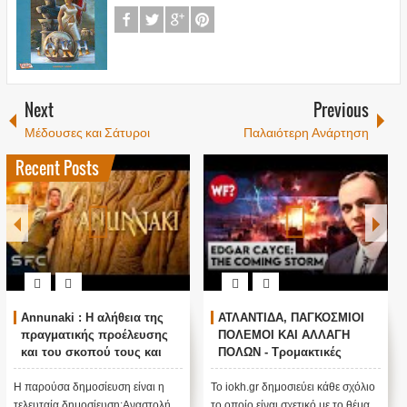
Next
Previous
Μέδουσες και Σάτυροι
Παλαιότερη Ανάρτηση
Recent Posts
Annunaki : Η αλήθεια της
ΑΤΛΑΝΤΙΔΑ, ΠΑΓΚΟΣΜΙΟΙ
πραγματικής προέλευσης
ΠΟΛΕΜΟΙ ΚΑΙ ΑΛΛΑΓΗ
και του σκοπού τους και
ΠΟΛΩΝ - Τρομακτικές
αναστολή λειτουργίας μας
προβλέψεις του Edgar
....
Cayce (Video)
Η παρούσα δημοσίευση είναι η
Το iokh.gr δημοσιεύει κάθε σχόλιο
τελευταία δημοσίευση:Αναστολή
το οποίο είναι σχετικό με το θέμα.