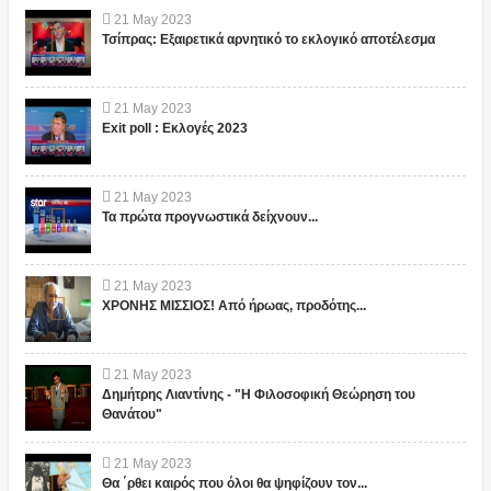
21
May
2023
Τσίπρας: Εξαιρετικά αρνητικό το εκλογικό αποτέλεσμα
21
May
2023
Exit poll : Εκλογές 2023
21
May
2023
Τα πρώτα προγνωστικά δείχνουν...
21
May
2023
ΧΡΟΝΗΣ ΜΙΣΣΙΟΣ! Από ήρωας, προδότης...
21
May
2023
Δημήτρης Λιαντίνης - "Η Φιλοσοφική Θεώρηση του
Θανάτου"
21
May
2023
Θα ΄ρθει καιρός που όλοι θα ψηφίζουν τον...