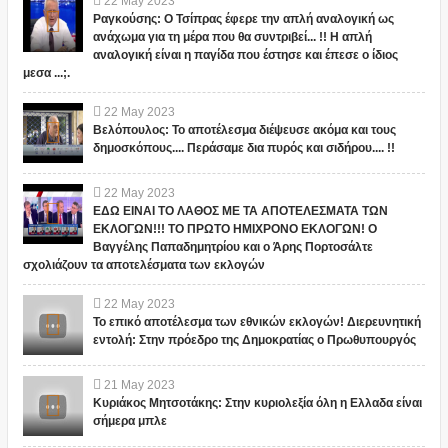
22
May
2023
Ραγκούσης: Ο Τσίπρας έφερε την απλή αναλογική ως
ανάχωμα για τη μέρα που θα συντριβεί... !! Η απλή
αναλογική είναι η παγίδα που έστησε και έπεσε ο ίδιος
μεσα ...;.
22
May
2023
Βελόπουλος: Το αποτέλεσμα διέψευσε ακόμα και τους
δημοσκόπους.... Περάσαμε δια πυρός και σιδήρου.... !!
22
May
2023
ΕΔΩ ΕΙΝΑΙ ΤΟ ΛΑΘΟΣ ΜΕ ΤΑ ΑΠΟΤΕΛΕΣΜΑΤΑ ΤΩΝ
ΕΚΛΟΓΩΝ!!! ΤΟ ΠΡΩΤΟ ΗΜΙΧΡΟΝΟ ΕΚΛΟΓΩΝ! Ο
Βαγγέλης Παπαδημητρίου και ο Άρης Πορτοσάλτε
σχολιάζουν τα αποτελέσματα των εκλογών
22
May
2023
Το επικό αποτέλεσμα των εθνικών εκλογών! Διερευνητική
εντολή: Στην πρόεδρο της Δημοκρατίας ο Πρωθυπουργός
21
May
2023
Κυριάκος Μητσοτάκης: Στην κυριολεξία όλη η Ελλαδα είναι
σήμερα μπλε