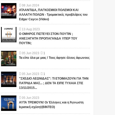
08
Jun
2024
ΑΤΛΑΝΤΙΔΑ, ΠΑΓΚΟΣΜΙΟΙ ΠΟΛΕΜΟΙ ΚΑΙ
ΑΛΛΑΓΗ ΠΟΛΩΝ - Τρομακτικές προβλέψεις του
Edgar Cayce (Video)
13
Aug
2023
Ο ΟΜΗΡΟΣ ΠΙΣΤΕΥΕΙ ΣΤΟΝ ΠΟΥΤΙΝ ;
ΑΝΕΞΗΓΗΤΗ ΠΡΟΠΑΓΑΝΔΑ ΥΠΕΡ ΤΟΥ
ΠΟΥΤΙΝ;
05
Jun
2023
1
Τα είπε όλα με μιας ! Τους άφησε όλους άφωνους
05
Jun
2023
1
"ΣΧΕΔΙΟ ΛΕΩΝΙΔΑΣ": ΤΙ ΕΤΟΙΜΑΖΟΥΝ ΓΙΑ ΤΗΝ
ΠΑΤΡΙΔΑ ΜΑΣ... ; ΔΕΝ ΤΑ ΕΙΠΕ ΤΥΧΑΙΑ ΣΤΙΣ
13/11/2015...
05
Jun
2023
ΑΥΤΑ ΤΡΕΜΟΥΝ! Οι Έλληνες και η Άγνωστη
Ιερατική σχέση!(ΒΙΝΤΕΟ)