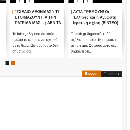
"ΣΧΕΔΙΟ ΛΕΩΝΙΔΑΣ": ΤΙ
ΑΥΤΑ ΤΡΕΜΟΥΝ! Οι
ΕΤΟΙΜΑΖΟΥΝ ΓΙΑ ΤΗΝ
Έλληνες και η Άγνωστη
ΠΑΤΡΙΔΑ ΜΑΣ... ; ΔΕΝ ΤΑ
Ιερατική σχέση!(ΒΙΝΤΕΟ)
ΕΙΠΕ ΤΥΧΑΙΑ ΣΤΙΣ
13/11/2015...
Το iokh.gr δημοσιεύει κάθε
Το iokh.gr δημοσιεύει κάθε
σχόλιο το οποίο είναι σχετικό
σχόλιο το οποίο είναι σχετικό
με το θέμα. Ωστόσο, αυτό δεν
με το θέμα. Ωστόσο, αυτό δεν
σημαίνει ότι...
σημαίνει ότι...
Blogger
Facebook