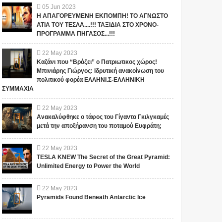
05
Jun
2023
Η ΑΠΑΓΟΡΕΥΜΕΝΗ ΕΚΠΟΜΠΗ! ΤΟ ΑΓΝΩΣΤΟ
ΑΤΙΑ ΤΟΥ ΤΕΣΛΑ....!!! ΤΑΞΙΔΙΑ ΣΤΟ ΧΡΟΝΟ-
ΠΡΟΓΡΑΜΜΑ ΠΗΓΑΣΟΣ...!!!
22
May
2023
Καζάνι που “Βράζει” ο Πατριωτικος χώρος!
Μπινιάρης Γιώργος: Ιδρυτική ανακοίνωση του
πολιτικού φορέα ΕΛΛΗΝΙ.Σ-ΕΛΛΗΝΙΚΗ
ΣΥΜΜΑΧΙΑ
22
May
2023
Ανακαλύφθηκε ο τάφος του Γίγαντα Γκιλγκαμές
μετά την αποξήρανση του ποταμού Ευφράτη;
22
May
2023
TESLA KNEW The Secret of the Great Pyramid:
Unlimited Energy to Power the World
22
May
2023
Pyramids Found Beneath Antarctic Ice