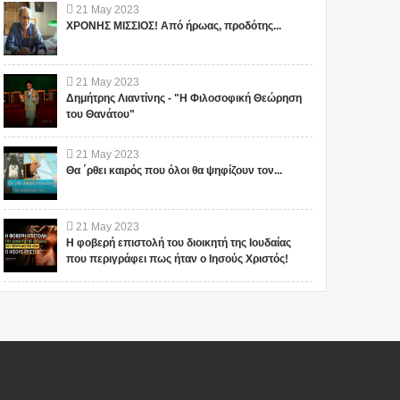
21
May
2023
ΧΡΟΝΗΣ ΜΙΣΣΙΟΣ! Από ήρωας, προδότης...
21
May
2023
Δημήτρης Λιαντίνης - "Η Φιλοσοφική Θεώρηση
του Θανάτου"
21
May
2023
Θα ΄ρθει καιρός που όλοι θα ψηφίζουν τον...
21
May
2023
Η φοβερή επιστολή του διοικητή της Ιουδαίας
που περιγράφει πως ήταν ο Ιησούς Χριστός!