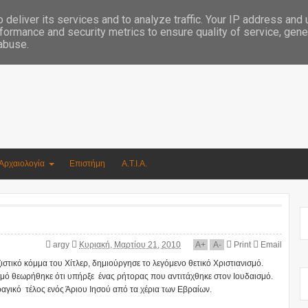
Συγγραφέας Νικόλαος Αργυρίου
deliver its services and to analyze traffic. Your IP address and
formance and security metrics to ensure quality of service, gen
 abuse.
Αρχαιολογία
Επιστήμη
Α.Τ.Ι.Α.
argy
Κυριακή, Μαρτίου 21, 2010
A
+
A
-
Print
Email
ιστικό κόμμα του Χίτλερ, δημιούργησε το λεγόμενο θετικό Χριστιανισμό.
ισμό θεωρήθηκε ότι υπήρξε ένας ρήτορας που αντιτάχθηκε στον Ιουδαισμό.
αγικό τέλος ενός Άριου Ιησού από τα χέρια των Εβραίων.