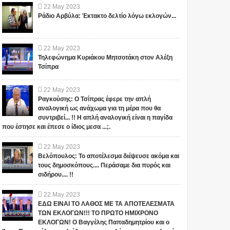
22
May
2023
Ράδιο Αρβύλα: Έκτακτο δελτίο λόγω εκλογών...
22
May
2023
Τηλεφώνημα Κυριάκου Μητσοτάκη στον Αλέξη
Τσίπρα
22
May
2023
Ραγκούσης: Ο Τσίπρας έφερε την απλή
αναλογική ως ανάχωμα για τη μέρα που θα
συντριβεί... !! Η απλή αναλογική είναι η παγίδα
που έστησε και έπεσε ο ίδιος μεσα ...;.
22
May
2023
Βελόπουλος: Το αποτέλεσμα διέψευσε ακόμα και
τους δημοσκόπους.... Περάσαμε δια πυρός και
σιδήρου.... !!
22
May
2023
ΕΔΩ ΕΙΝΑΙ ΤΟ ΛΑΘΟΣ ΜΕ ΤΑ ΑΠΟΤΕΛΕΣΜΑΤΑ
ΤΩΝ ΕΚΛΟΓΩΝ!!! ΤΟ ΠΡΩΤΟ ΗΜΙΧΡΟΝΟ
ΕΚΛΟΓΩΝ! Ο Βαγγέλης Παπαδημητρίου και ο