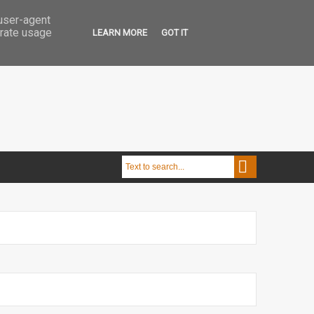
 user-agent
erate usage
LEARN MORE
GOT IT