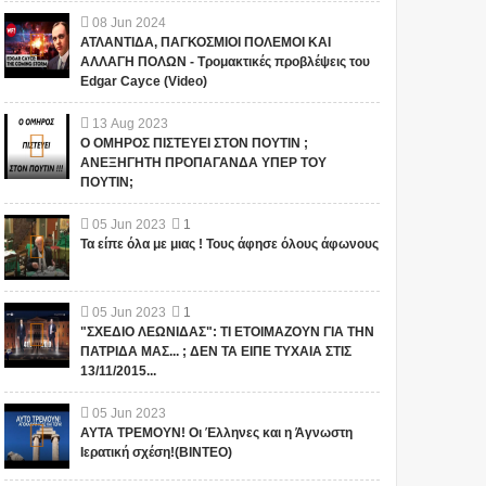
08
Jun
2024
ΑΤΛΑΝΤΙΔΑ, ΠΑΓΚΟΣΜΙΟΙ ΠΟΛΕΜΟΙ ΚΑΙ
ΑΛΛΑΓΗ ΠΟΛΩΝ - Τρομακτικές προβλέψεις του
Edgar Cayce (Video)
13
Aug
2023
Ο ΟΜΗΡΟΣ ΠΙΣΤΕΥΕΙ ΣΤΟΝ ΠΟΥΤΙΝ ;
ΑΝΕΞΗΓΗΤΗ ΠΡΟΠΑΓΑΝΔΑ ΥΠΕΡ ΤΟΥ
ΠΟΥΤΙΝ;
05
Jun
2023
1
Τα είπε όλα με μιας ! Τους άφησε όλους άφωνους
05
Jun
2023
1
"ΣΧΕΔΙΟ ΛΕΩΝΙΔΑΣ": ΤΙ ΕΤΟΙΜΑΖΟΥΝ ΓΙΑ ΤΗΝ
ΠΑΤΡΙΔΑ ΜΑΣ... ; ΔΕΝ ΤΑ ΕΙΠΕ ΤΥΧΑΙΑ ΣΤΙΣ
13/11/2015...
05
Jun
2023
ΑΥΤΑ ΤΡΕΜΟΥΝ! Οι Έλληνες και η Άγνωστη
1
Ιερατική σχέση!(ΒΙΝΤΕΟ)