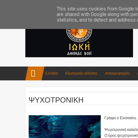
Επικοινωνία:info4iokh@gmail.com
Κατασκευές
Ποίηση
This site uses cookies from Google to 
are shared with Google along with per
statistics, and to detect and address
Ελλάδα
Εξωτερικές ειδήσεις
Αποκρυφισμός
ΨΥΧΟΤΡΟΝΙΚΗ
Γράφει ο Ελισσαίος
Ψυχοτρονική καλείτα
Ο όρος ψυχοτρονική 