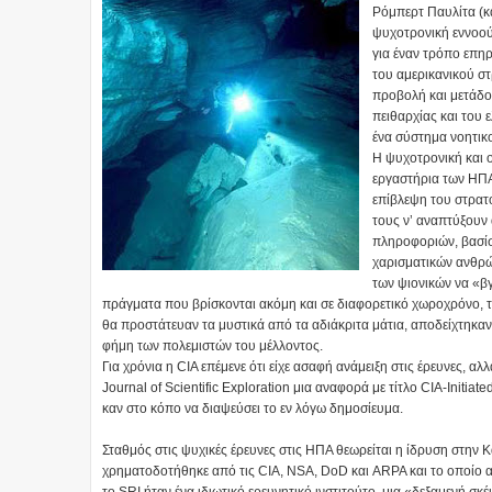
Ρόμπερτ Παυλίτα (κ
ψυχοτρονική εννοού
για έναν τρόπο επη
του αμερικανικού στ
προβολή και μετάδοσ
πειθαρχίας και του 
ένα σύστημα νοητικ
Η ψυχοτρονική και ο
εργαστήρια των ΗΠΑ
επίβλεψη του στρατ
τους ν’ αναπτύξουν
πληροφοριών, βασίστ
χαρισματικών ανθρώ
των ψιονικών να «β
πράγματα που βρίσκονται ακόμη και σε διαφορετικό χωροχρόνο, τα 
θα προστάτευαν τα μυστικά από τα αδιάκριτα μάτια, αποδείχτηκα
φήμη των πολεμιστών του μέλλοντος.
Για χρόνια η CIA επέμενε ότι είχε ασαφή ανάμειξη στις έρευνες, 
Journal of Scientific Εxploration μια αναφορά με τίτλο CIA-Initia
καν στο κόπο να διαψεύσει το εν λόγω δημοσίευμα.
Σταθμός στις ψυχικές έρευνες στις ΗΠΑ θεωρείται η ίδρυση στην Κ
χρηματοδοτήθηκε από τις CIA, NSA, DoD και ARPA και το οποίο απ