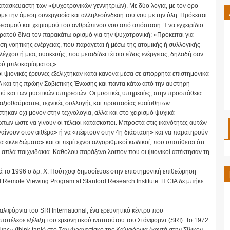
ατασκευαστή των «ψυχοτρονικών γεννητριών). Με δύο λόγια, με τον όρο
με την άμεση συνεργασία και αλληλεσύνδεση του νου με την ύλη. Πρόκειται
ρεασμού και χειρισμού του ανθρώπινου νου από απόσταση. Ένα εγχειρίδιο
ρατού δίνει τον παρακάτω ορισμό για την ψυχοτρονική: «Πρόκειται για
η νοητικής ενέργειας, που παράγεται ή μέσω της ατομικής ή συλλογικής
ελέγχου ή μιας συσκευής, που μεταδίδει τέτοιο είδος ενέργειας, δηλαδή σαν
ού μπλοκαρίσματος».
ι ψιονικές έρευνες εξελίχτηκαν κατά κανόνα μέσα σε απόρρητα επιστημονικά
 και της πρώην Σοβιετικής Ένωσης και πάντα κάτω από την αυστηρή
ού και των μυστικών υπηρεσιών. Οι μυστικές υπηρεσίες, στην προσπάθεια
 αξιοθαύμαστες τεχνικές συλλογής και προστασίας ευαίσθητων
ηκαν όχι μόνον στην τεχνολογία, αλλά και στο χειρισμό ψυχικά
πων ώστε να γίνουν οι τέλειοι κατάσκοποι. Μπροστά στις ικανότητες αυτών
γαίνουν στον αιθέρα» ή να «πέφτουν στην 4η διάσταση» και να παρατηρούν
«κλειδώματα» και οι περίτεχνοι αλγοριθμικοί κωδικοί, που υποτίθεται ότι
ν απλά παιχνιδάκια. Καθόλου παράξενο λοιπόν που οι ψιονικοί απέκτησαν τη
αλλά το 1996 ο δρ. Χ. Πούτχοφ δημοσίευσε στην επιστημονική επιθεώρηση
ted Remote Viewing Program at Stanford Research Institute. Η CIA δε μπήκε
αλιφόρνια του SRI International, ένα ερευνητικό κέντρο που
οτέλεσε εξέλιξη του ερευνητικού ινστιτούτου του Στάνφορντ (SRI). To 1972