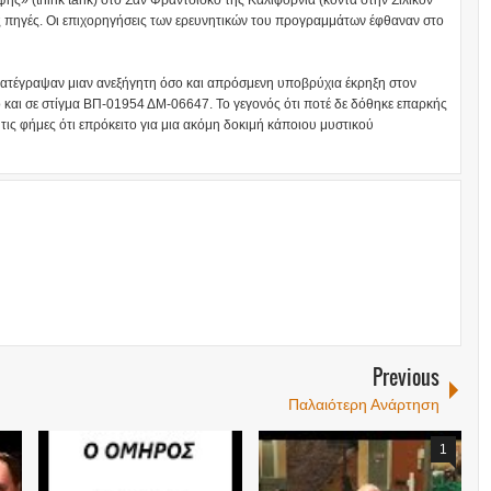
έψης» (think tank) στο Σαν Φραντσίσκο της Καλιφόρνια (κοντά στην Σίλικον
ς πηγές. Οι επιχορηγήσεις των ερευνητικών του προγραμμάτων έφθαναν στο
κατέγραψαν μιαν ανεξήγητη όσο και απρόσμενη υποβρύχια έκρηξη στον
 και σε στίγμα ΒΠ-01954 ΔΜ-06647. Το γεγονός ότι ποτέ δε δόθηκε επαρκής
τις φήμες ότι επρόκειτο για μια ακόμη δοκιμή κάποιου μυστικού
Previous
Παλαιότερη Ανάρτηση
1