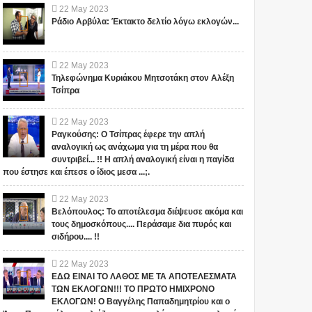
22
May
2023
Ράδιο Αρβύλα: Έκτακτο δελτίο λόγω εκλογών...
22
May
2023
Τηλεφώνημα Κυριάκου Μητσοτάκη στον Αλέξη
Τσίπρα
22
May
2023
Ραγκούσης: Ο Τσίπρας έφερε την απλή
αναλογική ως ανάχωμα για τη μέρα που θα
συντριβεί... !! Η απλή αναλογική είναι η παγίδα
που έστησε και έπεσε ο ίδιος μεσα ...;.
22
May
2023
Βελόπουλος: Το αποτέλεσμα διέψευσε ακόμα και
τους δημοσκόπους.... Περάσαμε δια πυρός και
σιδήρου.... !!
22
May
2023
ΕΔΩ ΕΙΝΑΙ ΤΟ ΛΑΘΟΣ ΜΕ ΤΑ ΑΠΟΤΕΛΕΣΜΑΤΑ
ΤΩΝ ΕΚΛΟΓΩΝ!!! ΤΟ ΠΡΩΤΟ ΗΜΙΧΡΟΝΟ
ΕΚΛΟΓΩΝ! Ο Βαγγέλης Παπαδημητρίου και ο