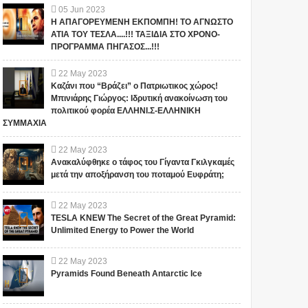
05
Jun
2023
Η ΑΠΑΓΟΡΕΥΜΕΝΗ ΕΚΠΟΜΠΗ! ΤΟ ΑΓΝΩΣΤΟ
ΑΤΙΑ ΤΟΥ ΤΕΣΛΑ....!!! ΤΑΞΙΔΙΑ ΣΤΟ ΧΡΟΝΟ-
ΠΡΟΓΡΑΜΜΑ ΠΗΓΑΣΟΣ...!!!
22
May
2023
"ΣΧΕΔΙΟ ΛΕΩΝΙΔΑΣ": ΤΙ
ΑΥΤΑ ΤΡΕΜΟΥΝ! Οι
Καζάνι που “Βράζει” ο Πατριωτικος χώρος!
ΕΤΟΙΜΑΖΟΥΝ ΓΙΑ ΤΗΝ
Μπινιάρης Γιώργος: Ιδρυτική ανακοίνωση του
Έλληνες και η Άγνωστη
πολιτικού φορέα ΕΛΛΗΝΙ.Σ-ΕΛΛΗΝΙΚΗ
ΠΑΤΡΙΔΑ ΜΑΣ... ; ΔΕΝ ΤΑ
Ιερατική σχέση!(ΒΙΝΤΕΟ)
ΣΥΜΜΑΧΙΑ
ΕΙΠΕ ΤΥΧΑΙΑ ΣΤΙΣ
13/11/2015...
Το iokh.gr δημοσιεύει κάθε
Το iokh.gr δημοσιεύει κάθε
22
May
2023
σχόλιο το οποίο είναι σχετικό
σχόλιο το οποίο είναι σχετικό
Ανακαλύφθηκε ο τάφος του Γίγαντα Γκιλγκαμές
με το θέμα. Ωστόσο, αυτό δεν
με το θέμα. Ωστόσο, αυτό δεν
μετά την αποξήρανση του ποταμού Ευφράτη;
σημαίνει ότι...
σημαίνει ότι...
22
May
2023
TESLA KNEW The Secret of the Great Pyramid:
Unlimited Energy to Power the World
22
May
2023
Pyramids Found Beneath Antarctic Ice