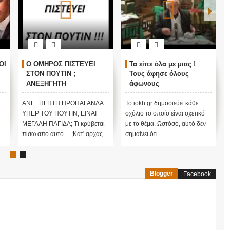
ΟΙ
Ο ΟΜΗΡΟΣ ΠΙΣΤΕΥΕΙ
Τα είπε όλα με μιας !
ΣΤΟΝ ΠΟΥΤΙΝ ;
Τους άφησε όλους
ΑΝΕΞΗΓΗΤΗ
άφωνους
ΠΡΟΠΑΓΑΝΔΑ ΥΠΕΡ ΤΟΥ
ΠΟΥΤΙΝ;
ΑΝΕΞΗΓΗΤΗ ΠΡΟΠΑΓΑΝΔΑ
Το iokh.gr δημοσιεύει κάθε
ΥΠΕΡ ΤΟΥ ΠΟΥΤΙΝ; ΕΙΝΑΙ
σχόλιο το οποίο είναι σχετικό
ΜΕΓΑΛΗ ΠΑΓΙΔΑ; Τι κρύβεται
με το θέμα. Ωστόσο, αυτό δεν
πίσω από αυτό ....;Κατ' αρχάς...
σημαίνει ότι...
Blogger
Facebook