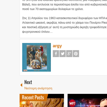
το SRI ήταν ένα ιδιωτικό ερευνητικό ινστιτούτο, μια «δεξαμενή σκ
Βάλεϊ), που αντλούσε τα περισσότερα έσοδα του από κυβερνητικέ
ποσό των 70 εκατομμυρίων δολαρίων το χρόνο.
Στις 11 Απριλίου του 1963 κατασκοπευτικοί δορυφόροι των ΗΠΑ 
Ατλαντικό ωκεανό, ακριβώς πάνω από το χάσμα του Πουέρτο Ρίκο
και πειστική εξήγηση γι’ αυτή τη μυστηριώδη έκρηξη τροφοδότησε 
ψυχοτρονικού όπλου....
argy
Next
Νεότερη ανάρτηση
Recent Posts