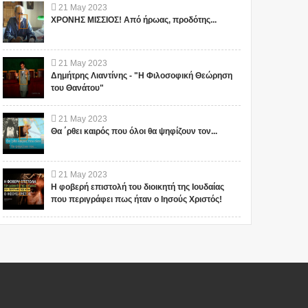
21
May
2023
ΧΡΟΝΗΣ ΜΙΣΣΙΟΣ! Από ήρωας, προδότης...
21
May
2023
Δημήτρης Λιαντίνης - "Η Φιλοσοφική Θεώρηση
του Θανάτου"
21
May
2023
Θα ΄ρθει καιρός που όλοι θα ψηφίζουν τον...
21
May
2023
Η φοβερή επιστολή του διοικητή της Ιουδαίας
που περιγράφει πως ήταν ο Ιησούς Χριστός!