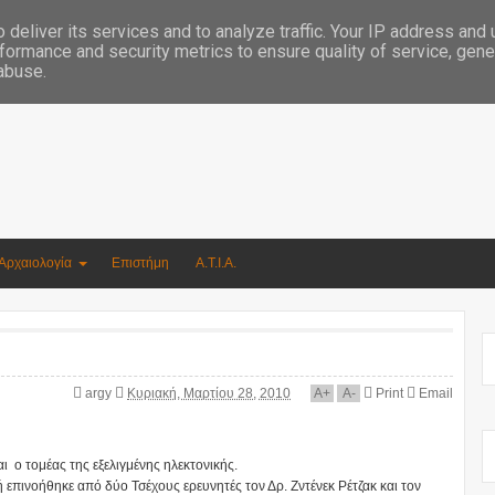
Συγγραφέας Νικόλαος Αργυρίου
deliver its services and to analyze traffic. Your IP address and
formance and security metrics to ensure quality of service, gen
 abuse.
Αρχαιολογία
Επιστήμη
Α.Τ.Ι.Α.
argy
Κυριακή, Μαρτίου 28, 2010
A
+
A
-
Print
Email
ι ο τομέας της εξελιγμένης ηλεκτονικής.
επινοήθηκε από δύο Τσέχους ερευνητές τον Δρ. Ζντένεκ Ρέτζακ και τον