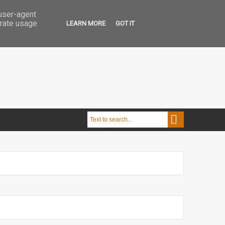
 user-agent
erate usage
LEARN MORE
GOT IT