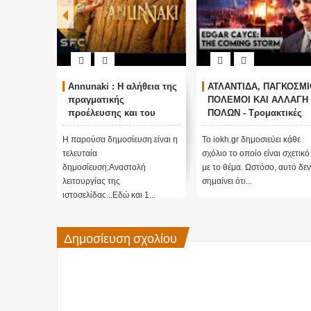
Annunaki : Η αλήθεια της
ΑΤΛΑΝΤΙΔΑ, ΠΑΓΚΟΣΜΙ
πραγματικής
ΠΟΛΕΜΟΙ ΚΑΙ ΑΛΛΑΓΗ
προέλευσης και του
ΠΟΛΩΝ - Τρομακτικές
σκοπού τους και
προβλέψεις του Edgar
αναστολή λειτουργίας
Cayce (Video)
Η παρούσα δημοσίευση είναι η
Το iokh.gr δημοσιεύει κάθε
μας ....
τελευταία
σχόλιο το οποίο είναι σχετικό
δημοσίευση:Αναστολή
με το θέμα. Ωστόσο, αυτό δεν
λειτουργίας της
σημαίνει ότι...
ιστοσελίδας...Εδώ και 1...
Δημοσίευση σχολίου