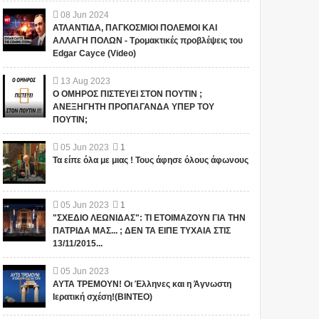
08
Jun
2024
ΑΤΛΑΝΤΙΔΑ, ΠΑΓΚΟΣΜΙΟΙ ΠΟΛΕΜΟΙ ΚΑΙ
ΑΛΛΑΓΗ ΠΟΛΩΝ - Τρομακτικές προβλέψεις του
Edgar Cayce (Video)
13
Aug
2023
Ο ΟΜΗΡΟΣ ΠΙΣΤΕΥΕΙ ΣΤΟΝ ΠΟΥΤΙΝ ;
ΑΝΕΞΗΓΗΤΗ ΠΡΟΠΑΓΑΝΔΑ ΥΠΕΡ ΤΟΥ
ΠΟΥΤΙΝ;
05
Jun
2023
1
Τα είπε όλα με μιας ! Τους άφησε όλους άφωνους
05
Jun
2023
1
"ΣΧΕΔΙΟ ΛΕΩΝΙΔΑΣ": ΤΙ ΕΤΟΙΜΑΖΟΥΝ ΓΙΑ ΤΗΝ
ΠΑΤΡΙΔΑ ΜΑΣ... ; ΔΕΝ ΤΑ ΕΙΠΕ ΤΥΧΑΙΑ ΣΤΙΣ
13/11/2015...
05
Jun
2023
ΑΥΤΑ ΤΡΕΜΟΥΝ! Οι Έλληνες και η Άγνωστη
Ιερατική σχέση!(ΒΙΝΤΕΟ)