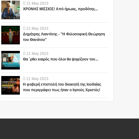
21
May
2023
ΧΡΟΝΗΣ ΜΙΣΣΙΟΣ! Από ήρωας, προδότης...
21
May
2023
Δημήτρης Λιαντίνης - "Η Φιλοσοφική Θεώρηση
του Θανάτου"
21
May
2023
Θα ΄ρθει καιρός που όλοι θα ψηφίζουν τον...
21
May
2023
Η φοβερή επιστολή του διοικητή της Ιουδαίας
που περιγράφει πως ήταν ο Ιησούς Χριστός!