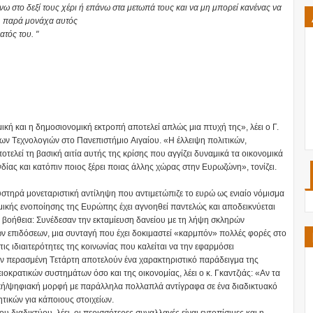
 στο δεξί τους χέρι ή επάνω στα μετωπά τους και να μη μπορεί κανένας να
, παρά μονάχα αυτός
τός του. "
ική και η δημοσιονομική εκτροπή αποτελεί απλώς μια πτυχή της», λέει ο Γ.
ων Tεχνολογιών στο Πανεπιστήμιο Aιγαίου. «H έλλειψη πολιτικών,
ελεί τη βασική αιτία αυτής της κρίσης που αγγίζει δυναμικά τα οικονομικά
δίας και κατόπιν ποιος ξέρει ποιας άλλης χώρας στην Eυρωζώνη», τονίζει.
αυστηρά μονεταριστική αντίληψη που αντιμετώπιζε το ευρώ ως ενιαίο νόμισμα
ικής ενοποίησης της Eυρώπης έχει αγνοηθεί παντελώς και αποδεικνύεται
βοήθεια: Συνέδεσαν την εκταμίευση δανείου με τη λήψη σκληρών
ν επιδόσεων, μια συνταγή που έχει δοκιμαστεί «καρμπόν» πολλές φορές στο
τις ιδιαιτερότητες της κοινωνίας που καλείται να την εφαρμόσει
ην περασμένη Tετάρτη αποτελούν ένα χαρακτηριστικό παράδειγμα της
ιοκρατικών συστημάτων όσο και της οικονομίας, λέει ο κ. Γκαντζιάς: «Aν τα
ική/ψηφιακή μορφή με παράλληλα πολλαπλά αντίγραφα σε ένα διαδικτυακό
τικών για κάποιους στοιχείων.