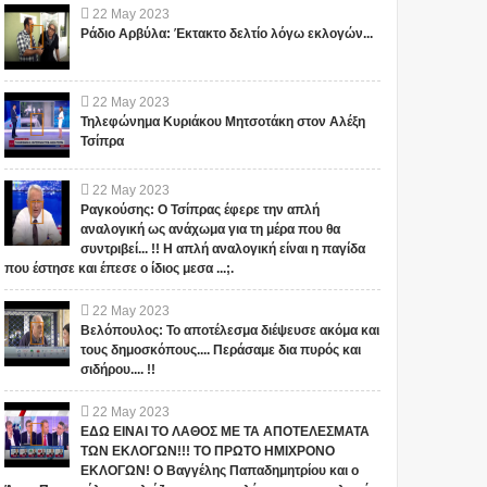
22
May
2023
Ράδιο Αρβύλα: Έκτακτο δελτίο λόγω εκλογών...
22
May
2023
Τηλεφώνημα Κυριάκου Μητσοτάκη στον Αλέξη
Τσίπρα
22
May
2023
Ραγκούσης: Ο Τσίπρας έφερε την απλή
αναλογική ως ανάχωμα για τη μέρα που θα
συντριβεί... !! Η απλή αναλογική είναι η παγίδα
που έστησε και έπεσε ο ίδιος μεσα ...;.
22
May
2023
Βελόπουλος: Το αποτέλεσμα διέψευσε ακόμα και
τους δημοσκόπους.... Περάσαμε δια πυρός και
σιδήρου.... !!
22
May
2023
ΕΔΩ ΕΙΝΑΙ ΤΟ ΛΑΘΟΣ ΜΕ ΤΑ ΑΠΟΤΕΛΕΣΜΑΤΑ
ΤΩΝ ΕΚΛΟΓΩΝ!!! ΤΟ ΠΡΩΤΟ ΗΜΙΧΡΟΝΟ
ΕΚΛΟΓΩΝ! Ο Βαγγέλης Παπαδημητρίου και ο