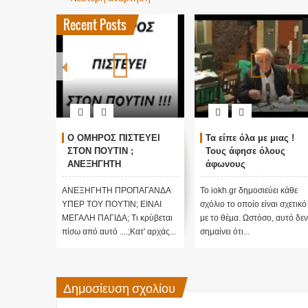
Recent Posts
ΓΚΟΣΜΙΟΙ
Ο ΟΜΗΡΟΣ ΠΙΣΤΕΥΕΙ
Τα είπε όλα με μιας !
ΑΛΛΑΓΗ
ΣΤΟΝ ΠΟΥΤΙΝ ;
Τους άφησε όλους
τικές
ΑΝΕΞΗΓΗΤΗ
άφωνους
 Edgar
ΠΡΟΠΑΓΑΝΔΑ ΥΠΕΡ ΤΟΥ
ΠΟΥΤΙΝ;
ι κάθε
ΑΝΕΞΗΓΗΤΗ ΠΡΟΠΑΓΑΝΔΑ
Το iokh.gr δημοσιεύει κάθε
ι σχετικό
ΥΠΕΡ ΤΟΥ ΠΟΥΤΙΝ; ΕΙΝΑΙ
σχόλιο το οποίο είναι σχετικό
 αυτό δεν
ΜΕΓΑΛΗ ΠΑΓΙΔΑ; Τι κρύβεται
με το θέμα. Ωστόσο, αυτό δεν
πίσω από αυτό ....;Κατ' αρχάς...
σημαίνει ότι...
Δημοσίευση σχολίου