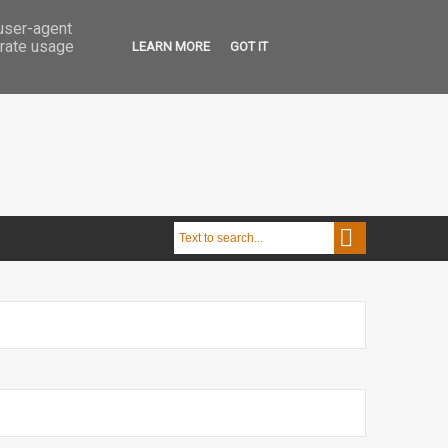
 user-agent
erate usage
LEARN MORE
GOT IT