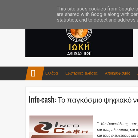
Επικοινωνία:info4iokh@gmail.com
Κατασκευές
Ποίηση
This site uses cookies from Google to 
are shared with Google along with per
statistics, and to detect and address
Ελλάδα
Εξωτερικές ειδήσεις
Αποκρυφισμός
Info-cash: Το παγκόσμιο ψηφιακό 
"...Και έκανε όλους, του
και τους πλουσίους και 
και τους ελεύθερους και