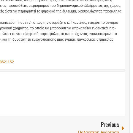
υ διαδικτύου, λέει, οι περισσότερες συναλλαγές είναι εντοπίσιμες και η
ε τις προσπάθειες περιορισμού του δημοσιονομικού ελλείμματος της χώρας,
κές ώστε να περιοριστεί το ψηφιακό της έλλειμμα, διασφαλίζοντας παράλληλα
ication Industry), όπως την ονομάζει ο κ. Γκαντζιάς, ενισχύει το σενάριο
φιακού χρήματος, το οποίο θα μπορούσε να αποκαλείται ενδεικτικά Info-
ποτελέσει το νέο «ψηφιακό πορτοφόλι», το οποίο έχοντας ενσωματωμένο το
, και τη δυνατότητα ενεργοποίησης μιας ενιαίας παγκόσμιας υπηρεσίας
=28521152
Previous
Παλαιότερη Ανάρτηση