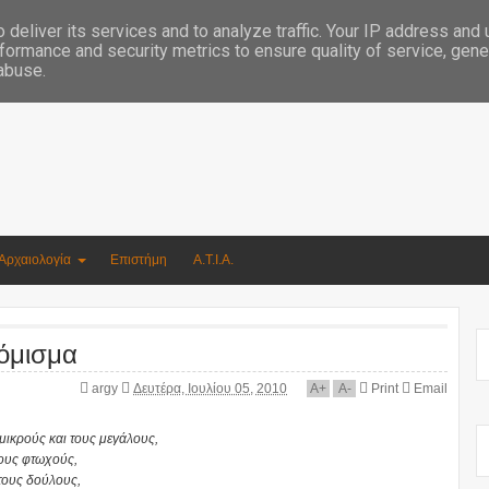
Συγγραφέας Νικόλαος Αργυρίου
deliver its services and to analyze traffic. Your IP address and
formance and security metrics to ensure quality of service, gen
 abuse.
Αρχαιολογία
Επιστήμη
Α.Τ.Ι.Α.
νόμισμα
argy
Δευτέρα, Ιουλίου 05, 2010
A
+
A
-
Print
Email
ς μικρούς και τους μεγάλους,
τους φτωχούς,
 τους δούλους,