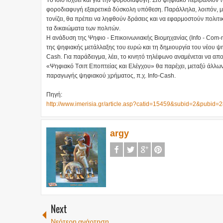
Tο ίδιο ισχύει και για την φοροδιαφυγή. Στο ψηφιακό περιβάλλον το
φοροδιαφυγή εξαιρετικά δύσκολη υπόθεση. Παράλληλα, λοιπόν, μ
τονίζει, θα πρέπει να ληφθούν δράσεις και να εφαρμοστούν πολιτι
τα δικαιώματα των πολιτών.
H ανάδυση της Ψηφιο - Eπικοινωνιακής Bιομηχανίας (Info - Com-mun
της ψηφιακής μετάλλαξης του ευρώ και τη δημιουργία του νέου ψη
Cash. Για παράδειγμα, λέει, το κινητό τηλέφωνο αναμένεται να α
«Ψηφιακό Tσιπ Eποπτείας και Eλέγχου» θα παρέχει, μεταξύ άλλων
παραγωγής ψηφιακού χρήματος, π.χ. Info-Cash.
Πηγή:
http://www.imerisia.gr/article.asp?catid=15459&subid=2&pubid
argy
Next
Νεότερη ανάρτηση