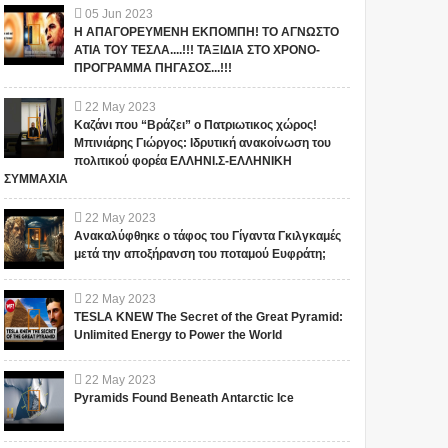
05
Jun
2023
Η ΑΠΑΓΟΡΕΥΜΕΝΗ ΕΚΠΟΜΠΗ! ΤΟ ΑΓΝΩΣΤΟ
ΑΤΙΑ ΤΟΥ ΤΕΣΛΑ....!!! ΤΑΞΙΔΙΑ ΣΤΟ ΧΡΟΝΟ-
ΠΡΟΓΡΑΜΜΑ ΠΗΓΑΣΟΣ...!!!
22
May
2023
Καζάνι που “Βράζει” ο Πατριωτικος χώρος!
Μπινιάρης Γιώργος: Ιδρυτική ανακοίνωση του
πολιτικού φορέα ΕΛΛΗΝΙ.Σ-ΕΛΛΗΝΙΚΗ
ΣΥΜΜΑΧΙΑ
22
May
2023
Ανακαλύφθηκε ο τάφος του Γίγαντα Γκιλγκαμές
μετά την αποξήρανση του ποταμού Ευφράτη;
22
May
2023
TESLA KNEW The Secret of the Great Pyramid:
Unlimited Energy to Power the World
22
May
2023
Pyramids Found Beneath Antarctic Ice