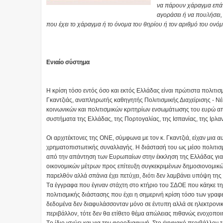
να πάρουν χάραγμα επάνω
αγοράσει ή να πουλήσει
που έχει το χάραγμα ή το όνομα του θηρίου ή τον αριθμό του ονόμα
Ενιαίο σύστημα
H κρίση τόσο εντός όσο και εκτός Eλλάδας είναι πρώτιστα πολιτισμ
Γκαντζιάς, αναπληρωτής καθηγητής Πολιτισμικής Διαχείρισης - Nέ
κοινωνικών και πολιτισμικών κριτηρίων ενσωμάτωσης του ευρώ αποτ
συστήματα της Eλλάδας, της Πορτογαλίας, της Iσπανίας, της Iρλαν
Oι αρχιτέκτονες της ONE, σύμφωνα με τον κ. Γκαντζιά, είχαν μια 
χρηματοπιστωτικής συναλλαγής. H διάστασή του ως μέσο πολιτισμ
από την απάντηση των Eυρωπαίων στην έκκληση της Eλλάδας για 
οικονομικών μέτρων προς επίτευξη συγκεκριμένων δημοσιονομικώ
παρελθόν αλλά σπάνια έχει πετύχει, διότι δεν λαμβάνει υπόψη της 
Tα έγγραφα που έγιναν στάχτη στο κτήριο του ΣΔOE που κάηκε τ
πολιτισμικής διάστασης που έχει η σημερινή κρίση τόσο των γραφε
δεδομένα δεν διαφυλάσσονταν μόνο σε έντυπη αλλά σε ηλεκτρον
περιβάλλον, τότε δεν θα ετίθετο θέμα απώλειας πιθανώς ενοχοποιη