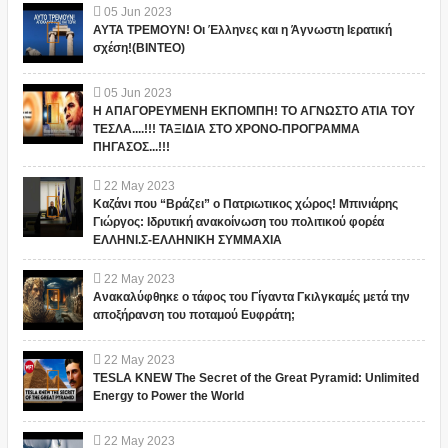
05
Jun
2023
ΑΥΤΑ ΤΡΕΜΟΥΝ! Οι Έλληνες και η Άγνωστη Ιερατική
σχέση!(ΒΙΝΤΕΟ)
05
Jun
2023
Η ΑΠΑΓΟΡΕΥΜΕΝΗ ΕΚΠΟΜΠΗ! ΤΟ ΑΓΝΩΣΤΟ ΑΤΙΑ ΤΟΥ
ΤΕΣΛΑ....!!! ΤΑΞΙΔΙΑ ΣΤΟ ΧΡΟΝΟ-ΠΡΟΓΡΑΜΜΑ
ΠΗΓΑΣΟΣ...!!!
22
May
2023
Καζάνι που “Βράζει” ο Πατριωτικος χώρος! Μπινιάρης
Γιώργος: Ιδρυτική ανακοίνωση του πολιτικού φορέα
ΕΛΛΗΝΙ.Σ-ΕΛΛΗΝΙΚΗ ΣΥΜΜΑΧΙΑ
22
May
2023
Ανακαλύφθηκε ο τάφος του Γίγαντα Γκιλγκαμές μετά την
αποξήρανση του ποταμού Ευφράτη;
22
May
2023
TESLA KNEW The Secret of the Great Pyramid: Unlimited
Energy to Power the World
22
May
2023