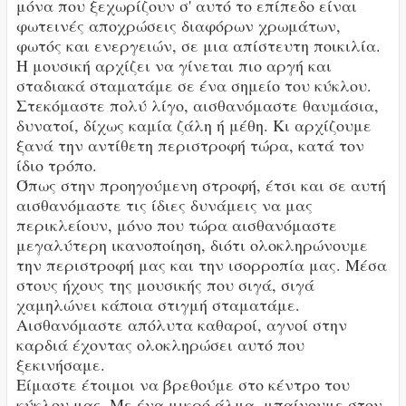
μόνα που ξεχωρίζουν σ' αυτό το επίπεδο είναι
φωτεινές αποχρώσεις διαφόρων χρωμάτων,
φωτός και ενεργειών, σε μια απίστευτη ποικιλία.
Η μουσική αρχίζει να γίνεται πιο αργή και
σταδιακά σταματάμε σε ένα σημείο του κύκλου.
Στεκόμαστε πολύ λίγο, αισθανόμαστε θαυμάσια,
δυνατοί, δίχως καμία ζάλη ή μέθη. Κι αρχίζουμε
ξανά την αντίθετη περιστροφή τώρα, κατά τον
ίδιο τρόπο.
Όπως στην προηγούμενη στροφή, έτσι και σε αυτή
αισθανόμαστε τις ίδιες δυνάμεις να μας
περικλείουν, μόνο που τώρα αισθανόμαστε
μεγαλύτερη ικανοποίηση, διότι ολοκληρώνουμε
την περιστροφή μας και την ισορροπία μας. Μέσα
στους ήχους της μουσικής που σιγά, σιγά
χαμηλώνει κάποια στιγμή σταματάμε.
Αισθανόμαστε απόλυτα καθαροί, αγνοί στην
καρδιά έχοντας ολοκληρώσει αυτό που
ξεκινήσαμε.
Είμαστε έτοιμοι να βρεθούμε στο κέντρο του
κύκλου μας. Με ένα μικρό άλμα, μπαίνουμε στον