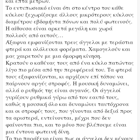
και επτά μέτρων.
Το εντυπωσιακό είναι ότι στο κέντρο του κάθε
κύκλου ξεχωρίζουμε άλλους μικρότερους κύκλους
διαμέτρου εβδομήντα πόνων και πολύ φωτεινούς.
Η αίθουσα είναι αρκετά μεγάλη και χωρά
πολλούς από αυτούς…
Άξαφνα εμφανίζονται τρεις άγγελοι με τεράστια
φτερά και ολόλευκα φορέματα. Χαμογελούν και
μας χαιρετούν με μια όμορφη κίνηση.
Κρατούν ο καθένας τους από ένα κύκλο πατώντας
λίγο πιο μέσα από την περιφέρειά του. Τα φτερά
τους εξαφανίζονται, κι αρχίζουν επί τόπου να
παίρνουν αργές στροφές. Η μουσική δυναμώνει,
αλλά ο ρυθμός της είναι σιγανός. Οι άγγελοί
γυρίζουν ρυθμικά γύρω από τον εαυτό τους,
καθώς η μουσική όλο και δυναμώνει ταυτόχρονα
και οι στροφές τους, που γίνονται από δεξιά προς
τα αριστερά, εντείνονται, μέχρι που δεν
φαίνονται πια, και το μόνο που βλέπουμε είναι
μια έντονα φωτεινή δίνη.
Το πιο παράξενο είναι πως οι άγγελοι δεν μένουν