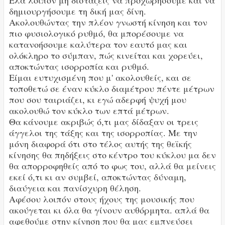
Έλα λοιπόν μη διστάζεις να προχωρήσουμε και να
δημιουργήσουμε τη δική μας δίνη.
Ακολουθώντας την πλέον γνωστή κίνηση και τον
πιο φυσιολογικό ρυθμό, θα μπορέσουμε να
κατανοήσουμε καλύτερα τον εαυτό μας και
ολόκληρο το σύμπαν, πώς κινείται και χορεύει,
αποκτώντας ισορροπία και ρυθμό.
Είμαι ευτυχισμένη που μ' ακολουθείς, και σε
τοποθετώ σε έναν κύκλο διαμέτρου πέντε μέτρων
που σου ταιριάζει, κι εγώ αδερφή ψυχή μου
ακολουθώ τον κύκλο των επτά μέτρων.
Θα κάνουμε ακριβώς ό,τι μας δίδαξαν οι τρεις
άγγελοι της τάξης και της ισορροπίας. Με την
μόνη διαφορά ότι στο τέλος αυτής της θεϊκής
κίνησης θα πηδήξεις στο κέντρο του κύκλου μα δεν
θα απορροφηθείς από το φως του, αλλά θα μείνεις
εκεί ό,τι κι αν συμβεί, αποκτώντας δύναμη,
διαύγεια και πανίσχυρη θέληση.
Αφέσου λοιπόν στους ήχους της μουσικής που
ακούγεται κι όλα θα γίνουν αυθόρμητα. απλά θα
αφεθούμε στην κίνηση που θα μας εμπνεύσει