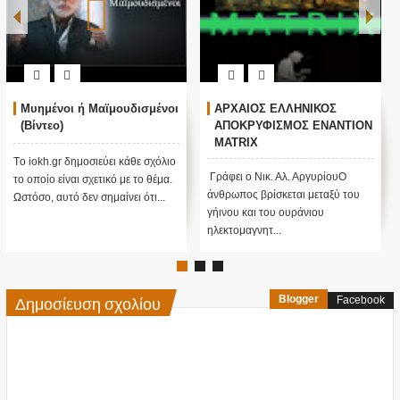
MATRIX - ΤΟ ΣΩΜΑ ΔΕΝ ΖΕΙ
Οι μυστικές δυνάμεις του
ΧΩΡΙΣ ΤΟ ΠΝΕΥΜΑ
ανθρώπου (Βίντεο)
(ΒΙΝΤΕΟ)
Tο iokh.gr δημοσιεύει κάθε
Tο iokh.gr δημοσιεύει κάθε σχόλιο
σχόλιο το οποίο είναι σχετικό με το
το οποίο είναι σχετικό με το θέμα.
θέμα. Ωστόσο, αυτό δεν σημ...
Ωστόσο, αυτό δεν σημαίνει ότ...
Δημοσίευση σχολίου
Blogger
Facebook