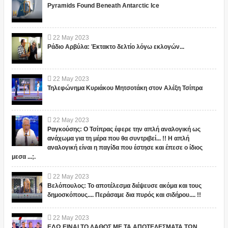
Pyramids Found Beneath Antarctic Ice
22
May
2023
Ράδιο Αρβύλα: Έκτακτο δελτίο λόγω εκλογών...
22
May
2023
Τηλεφώνημα Κυριάκου Μητσοτάκη στον Αλέξη Τσίπρα
22
May
2023
Ραγκούσης: Ο Τσίπρας έφερε την απλή αναλογική ως
ανάχωμα για τη μέρα που θα συντριβεί... !! Η απλή
αναλογική είναι η παγίδα που έστησε και έπεσε ο ίδιος
μεσα ...;.
22
May
2023
Βελόπουλος: Το αποτέλεσμα διέψευσε ακόμα και τους
δημοσκόπους.... Περάσαμε δια πυρός και σιδήρου.... !!
22
May
2023
ΕΔΩ ΕΙΝΑΙ ΤΟ ΛΑΘΟΣ ΜΕ ΤΑ ΑΠΟΤΕΛΕΣΜΑΤΑ ΤΩΝ