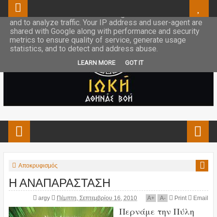
This site uses cookies from Google to deliver its services
and to analyze traffic. Your IP address and user-agent are
shared with Google along with performance and security
metrics to ensure quality of service, generate usage
statistics, and to detect and address abuse.
LEARN MORE
GOT IT
Αποκρυφισμός
Η ΑΝΑΠΑΡΑΣΤΑΣΗ
argy
Πέμπτη, Σεπτεμβρίου 16, 2010
A
+
A
-
Print
Email
Περνάμε την Πύλη