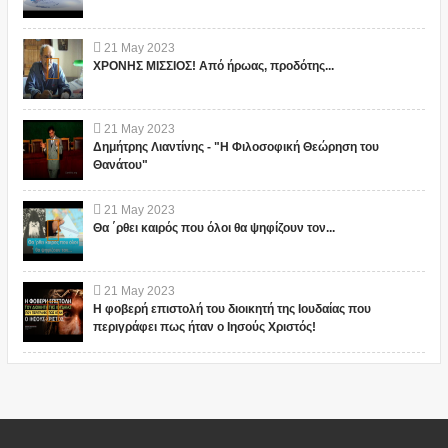
21
May
2023
ΧΡΟΝΗΣ ΜΙΣΣΙΟΣ! Από ήρωας, προδότης...
21
May
2023
Δημήτρης Λιαντίνης - "Η Φιλοσοφική Θεώρηση του
Θανάτου"
21
May
2023
Θα ΄ρθει καιρός που όλοι θα ψηφίζουν τον...
21
May
2023
Η φοβερή επιστολή του διοικητή της Ιουδαίας που
περιγράφει πως ήταν ο Ιησούς Χριστός!