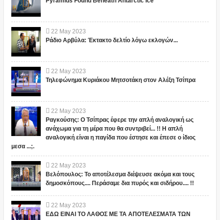
Pyramids Found Beneath Antarctic Ice
22
May
2023
Ράδιο Αρβύλα: Έκτακτο δελτίο λόγω εκλογών...
22
May
2023
Τηλεφώνημα Κυριάκου Μητσοτάκη στον Αλέξη Τσίπρα
22
May
2023
Ραγκούσης: Ο Τσίπρας έφερε την απλή αναλογική ως
ανάχωμα για τη μέρα που θα συντριβεί... !! Η απλή
αναλογική είναι η παγίδα που έστησε και έπεσε ο ίδιος
μεσα ...;.
22
May
2023
Βελόπουλος: Το αποτέλεσμα διέψευσε ακόμα και τους
δημοσκόπους.... Περάσαμε δια πυρός και σιδήρου.... !!
22
May
2023
ΕΔΩ ΕΙΝΑΙ ΤΟ ΛΑΘΟΣ ΜΕ ΤΑ ΑΠΟΤΕΛΕΣΜΑΤΑ ΤΩΝ