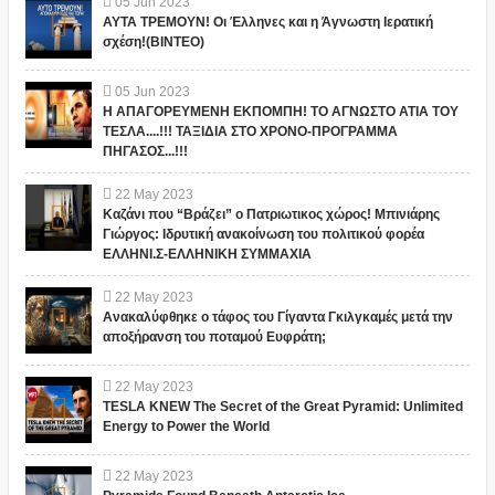
05
Jun
2023
ΑΥΤΑ ΤΡΕΜΟΥΝ! Οι Έλληνες και η Άγνωστη Ιερατική
σχέση!(ΒΙΝΤΕΟ)
05
Jun
2023
Η ΑΠΑΓΟΡΕΥΜΕΝΗ ΕΚΠΟΜΠΗ! ΤΟ ΑΓΝΩΣΤΟ ΑΤΙΑ ΤΟΥ
ΤΕΣΛΑ....!!! ΤΑΞΙΔΙΑ ΣΤΟ ΧΡΟΝΟ-ΠΡΟΓΡΑΜΜΑ
ΠΗΓΑΣΟΣ...!!!
22
May
2023
Καζάνι που “Βράζει” ο Πατριωτικος χώρος! Μπινιάρης
Γιώργος: Ιδρυτική ανακοίνωση του πολιτικού φορέα
ΕΛΛΗΝΙ.Σ-ΕΛΛΗΝΙΚΗ ΣΥΜΜΑΧΙΑ
22
May
2023
Ανακαλύφθηκε ο τάφος του Γίγαντα Γκιλγκαμές μετά την
αποξήρανση του ποταμού Ευφράτη;
22
May
2023
TESLA KNEW The Secret of the Great Pyramid: Unlimited
Energy to Power the World
22
May
2023