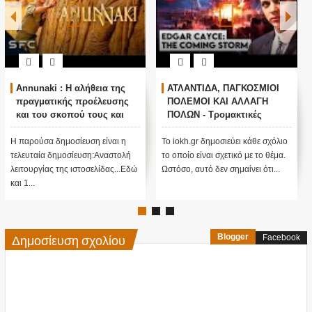
Annunaki : Η αλήθεια της
ΑΤΛΑΝΤΙΔΑ, ΠΑΓΚΟΣΜΙΟΙ
πραγματικής προέλευσης
ΠΟΛΕΜΟΙ ΚΑΙ ΑΛΛΑΓΗ
και του σκοπού τους και
ΠΟΛΩΝ - Τρομακτικές
αναστολή λειτουργίας μας
προβλέψεις του Edgar
....
Cayce (Video)
Η παρούσα δημοσίευση είναι η
Το iokh.gr δημοσιεύει κάθε σχόλιο
τελευταία δημοσίευση:Αναστολή
το οποίο είναι σχετικό με το θέμα.
λειτουργίας της ιστοσελίδας...Εδώ
Ωστόσο, αυτό δεν σημαίνει ότι...
και 1...
Δημοσίευση σχολίου
Blogger
Facebook