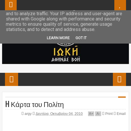
This site uses cookies from Google to deliver its services
and to analyze traffic. Your IP address and user-agent are
shared with Google along with performance and security
metrics to ensure quality of service, generate usage
statistics, and to detect and address abuse.
LEARN MORE
GOT IT
H Κάρτα του Πολίτη
argy
Δευτέρα, Οκτωβρίου 04, 2010
A
+
A
-
Print
Email