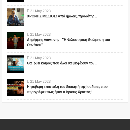
21
May
2023
ΧΡΟΝΗΣ ΜΙΣΣΙΟΣ! Από ήρωας, προδότης...
21
May
2023
Δημήτρης Λιαντίνης - "Η Φιλοσοφική Θεώρηση του
Θανάτου"
21
May
2023
Θα ΄ρθει καιρός που όλοι θα ψηφίζουν τον...
21
May
2023
Η φοβερή επιστολή του διοικητή της Ιουδαίας που
περιγράφει πως ήταν ο Ιησούς Χριστός!