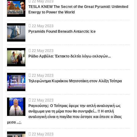
22
May
2023
TESLA KNEW The Secret of the Great Pyramid: Unlimited
Energy to Power the World
22
May
2023
Pyramids Found Beneath Antarctic Ice
22
May
2023
Ράδιο Αρβύλα: Έκτακτο δελτίο λόγω εκλογών...
22
May
2023
Τηλεφώνημα Κυριάκου Μητσοτάκη στον Αλέξη Τσίπρα
22
May
2023
Ραγκούσης: Ο Τσίπρας έφερε την απλή αναλογική ως
ανάχωμα για τη μέρα που θα συντριβεί... !! Η απλή
αναλογική είναι η παγίδα που έστησε και έπεσε ο ίδιος
μεσα ...;.
22
May
2023