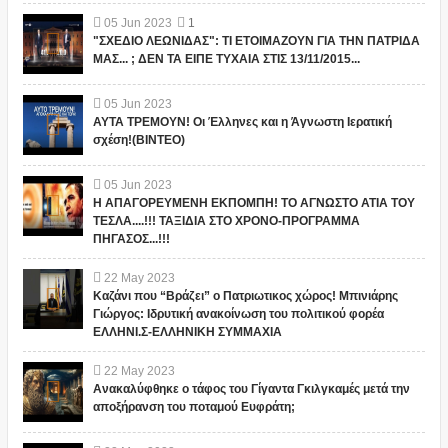
05
Jun
2023
1
"ΣΧΕΔΙΟ ΛΕΩΝΙΔΑΣ": ΤΙ ΕΤΟΙΜΑΖΟΥΝ ΓΙΑ ΤΗΝ ΠΑΤΡΙΔΑ
ΜΑΣ... ; ΔΕΝ ΤΑ ΕΙΠΕ ΤΥΧΑΙΑ ΣΤΙΣ 13/11/2015...
05
Jun
2023
ΑΥΤΑ ΤΡΕΜΟΥΝ! Οι Έλληνες και η Άγνωστη Ιερατική
σχέση!(ΒΙΝΤΕΟ)
05
Jun
2023
Η ΑΠΑΓΟΡΕΥΜΕΝΗ ΕΚΠΟΜΠΗ! ΤΟ ΑΓΝΩΣΤΟ ΑΤΙΑ ΤΟΥ
ΤΕΣΛΑ....!!! ΤΑΞΙΔΙΑ ΣΤΟ ΧΡΟΝΟ-ΠΡΟΓΡΑΜΜΑ
ΠΗΓΑΣΟΣ...!!!
22
May
2023
Καζάνι που “Βράζει” ο Πατριωτικος χώρος! Μπινιάρης
Γιώργος: Ιδρυτική ανακοίνωση του πολιτικού φορέα
ΕΛΛΗΝΙ.Σ-ΕΛΛΗΝΙΚΗ ΣΥΜΜΑΧΙΑ
22
May
2023
Ανακαλύφθηκε ο τάφος του Γίγαντα Γκιλγκαμές μετά την
αποξήρανση του ποταμού Ευφράτη;