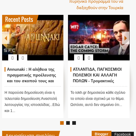
πυρηνικό πρόγραμμά του να
διεξαχθούν στην Τουρκία
Recent Posts
Annunaki : Η αλήθεια της
ΑΤΛΑΝΤΙΔΑ, ΠΑΓΚΟΣΜΙΟΙ
πραγματικής προέλευσης
ΠΟΛΕΜΟΙ ΚΑΙ ΑΛΛΑΓΗ
και του σκοπού τους και
ΠΟΛΩΝ - Τρομακτικές
αναστολή λειτουργίας μας
προβλέψεις του Edgar
....
Cayce (Video)
Η παρούσα δημοσίευση είναι η
Το iokh.gr δημοσιεύει κάθε σχόλιο
τελευταία δημοσίευση:Αναστολή
το οποίο είναι σχετικό με το θέμα.
λειτουργίας της ιστοσελίδας...Εδώ
Ωστόσο, αυτό δεν σημαίνει ότι...
και 1...
Δημοσίευση σχολίου
Blogger
Facebook