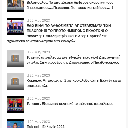
Βελόπουλος: Το αποτέλεσμα διέψευσε ακόμα και τους
δημοσκόπους.... Περάσαμε δια πυρός και σιδήρου.... !!
22
May
2023
ΕΔΩ ΕΙΝΑΙ ΤΟ ΛΑΘΟΣ ΜΕ ΤΑ ΑΠΟΤΕΛΕΣΜΑΤΑ ΤΩΝ
ΕΚΛΟΓΩΝ!!! ΤΟ ΠΡΩΤΟ ΗΜΙΧΡΟΝΟ ΕΚΛΟΓΩΝ! Ο
Βαγγέλης Παπαδημητρίου και ο Άρης Πορτοσάλτε
σχολιάζουν τα αποτελέσματα των εκλογών
22
May
2023
Το επικό αποτέλεσμα των εθνικών εκλογών! Διερευνητική
εντολή: Στην πρόεδρο της Δημοκρατίας ο Πρωθυπουργός
21
May
2023
Κυριάκος Μητσοτάκης: Στην κυριολεξία όλη η Ελλαδα είναι
σήμερα μπλε
21
May
2023
Τσίπρας: Εξαιρετικά αρνητικό το εκλογικό αποτέλεσμα
21
May
2023
Exit poll : Εκλογές 2023