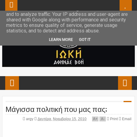
This site uses cookies from Google to deliver its services
and to analyze traffic. Your IP address and user-agent are
shared with Google along with performance and security
metrics to ensure quality of service, generate usage
statistics, and to detect and address abuse.
LEARN MORE
GOT IT
Μάγισσα πολιτική που μας πας;
argy
Δευτέρα, Νοεμβρίου 15, 2010
A
+
A
-
Print
Email