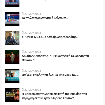
21
May
2023
Τα πρώτα προγνωστικά δείχνουν...
21
May
2023
ΧΡΟΝΗΣ ΜΙΣΣΙΟΣ! Από ήρωας, προδότης...
21
May
2023
Δημήτρης Λιαντίνης - "Η Φιλοσοφική Θεώρηση του
Θανάτου"
21
May
2023
Θα ΄ρθει καιρός που όλοι θα ψηφίζουν τον...
21
May
2023
Η φοβερή επιστολή του διοικητή της Ιουδαίας που
περιγράφει πως ήταν ο Ιησούς Χριστός!