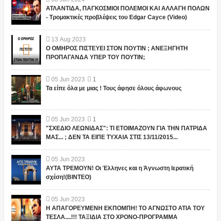
ΑΤΛΑΝΤΙΔΑ, ΠΑΓΚΟΣΜΙΟΙ ΠΟΛΕΜΟΙ ΚΑΙ ΑΛΛΑΓΗ ΠΟΛΩΝ
- Τρομακτικές προβλέψεις του Edgar Cayce (Video)
13
Aug
2023
Ο ΟΜΗΡΟΣ ΠΙΣΤΕΥΕΙ ΣΤΟΝ ΠΟΥΤΙΝ ; ΑΝΕΞΗΓΗΤΗ
ΠΡΟΠΑΓΑΝΔΑ ΥΠΕΡ ΤΟΥ ΠΟΥΤΙΝ;
05
Jun
2023
1
Τα είπε όλα με μιας ! Τους άφησε όλους άφωνους
05
Jun
2023
1
"ΣΧΕΔΙΟ ΛΕΩΝΙΔΑΣ": ΤΙ ΕΤΟΙΜΑΖΟΥΝ ΓΙΑ ΤΗΝ ΠΑΤΡΙΔΑ
ΜΑΣ... ; ΔΕΝ ΤΑ ΕΙΠΕ ΤΥΧΑΙΑ ΣΤΙΣ 13/11/2015...
05
Jun
2023
ΑΥΤΑ ΤΡΕΜΟΥΝ! Οι Έλληνες και η Άγνωστη Ιερατική
σχέση!(ΒΙΝΤΕΟ)
05
Jun
2023
Η ΑΠΑΓΟΡΕΥΜΕΝΗ ΕΚΠΟΜΠΗ! ΤΟ ΑΓΝΩΣΤΟ ΑΤΙΑ ΤΟΥ
ΤΕΣΛΑ....!!! ΤΑΞΙΔΙΑ ΣΤΟ ΧΡΟΝΟ-ΠΡΟΓΡΑΜΜΑ