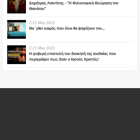
Δημήτρης Λιαντίνης - "Η Φιλοσοφική Θεώρηση του
Θανάτου"
21
May
2023
Θα ΄ρθει καιρός που όλοι θα ψηφίζουν τον...
21
May
2023
Η φοβερή επιστολή του διοικητή της Ιουδαίας που
περιγράφει πως ήταν ο Ιησούς Χριστός!