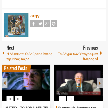
argy
Next
Previous
Η Αλ κάιντα: Ο Δούρειος ίππος
Tο Δόγμα των Υπογραφών
της Νέας Τάξης
(Μέρος Α)
Related Posts
MATRIX - ΤΟ ΣΩΜΑ ΔΕΝ ΖΕΙ
Οι μυστικές δυνάμεις του