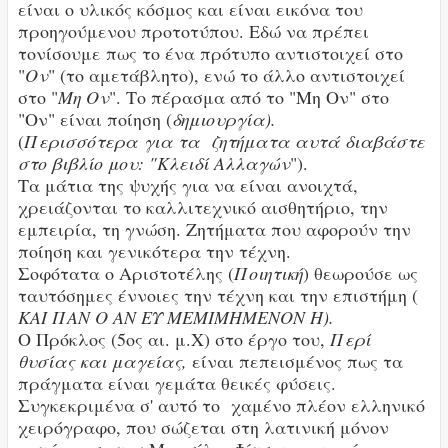
είναι ο υλικός κόσμος και είναι εικόνα του
προηγούμενου προτοτύπου. Εδώ να πρέπει
τονίσουμε πως το ένα πρότυπο αντιστοιχεί στο
"
Ον
" (το αμετάβλητο), ενώ το άλλο αντιστοιχεί
στο "
Μη Ον
". Το πέρασμα από το "Μη Ον" στο
"Ον" είναι ποίηση (
δημιουργία).
(
Περισσότερα για τα ζητήματα αυτά διαβάστε
στο βιβλίο μου: "Κλειδί Αλλαγών
").
Τα μάτια της ψυχής για να είναι ανοιχτά,
χρειάζονται το καλλιτεχνικό αισθητήριο, την
εμπειρία, τη γνώση. Ζητήματα που αφορούν την
ποίηση και γενικότερα την τέχνη.
Σοφότατα ο Αριστοτέλης (
Ποιητική
) θεωρούσε ως
ταυτόσημες έννοιες την τέχνη και την επιστήμη (
ΚΑΙ ΠΑΝ Ο ΑΝ ΕΥ ΜΕΜΙΜΗΜΕΝΟΝ Η).
Ο Πρόκλος (5ος αι. μ.Χ) στο έργο του,
Περί
θυσίας και μαγείας,
είναι πεπεισμένος πως τα
πράγματα είναι γεμάτα θεικές φύσεις.
Συγκεκριμένα σ' αυτό το χαμένο πλέον ελληνικό
χειρόγραφο, που σώζεται στη λατινική μόνον