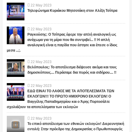
22
May
2023
Τηλεφώνημα Κυριάκου Μητσοτάκη στον Αλέξη Τσίπρα
22
May
2023
Ραγκούσης: Ο Τσίπρας έφερε την απλή αναλογική ως
ανάχωμα για τη μέρα που θα συντριβεί... !! Η απλή
αναλογική είναι η παγίδα που έστησε και έπεσε ο ίδιος
μεσα ...;.
22
May
2023
Βελόπουλος: Το αποτέλεσμα διέψευσε ακόμα και τους
δημοσκόπους.... Περάσαμε δια πυρός και σιδήρου.... !!
22
May
2023
ΕΔΩ ΕΙΝΑΙ ΤΟ ΛΑΘΟΣ ΜΕ ΤΑ ΑΠΟΤΕΛΕΣΜΑΤΑ ΤΩΝ
ΕΚΛΟΓΩΝ!!! ΤΟ ΠΡΩΤΟ ΗΜΙΧΡΟΝΟ ΕΚΛΟΓΩΝ! Ο
Βαγγέλης Παπαδημητρίου και ο Άρης Πορτοσάλτε
σχολιάζουν τα αποτελέσματα των εκλογών
22
May
2023
Το επικό αποτέλεσμα των εθνικών εκλογών! Διερευνητική
εντολή: Στην πρόεδρο της Δημοκρατίας ο Πρωθυπουργός