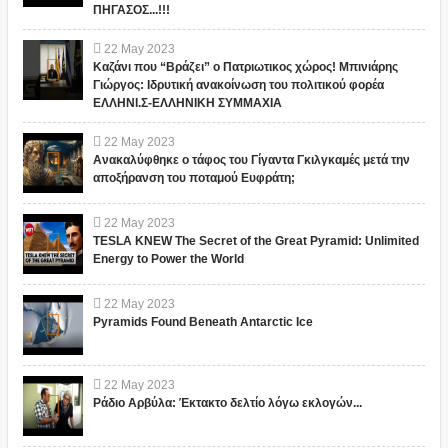
ΠΗΓΑΣΟΣ...!!!
22
May
2023
Καζάνι που “Βράζει” ο Πατριωτικος χώρος! Μπινιάρης
Γιώργος: Ιδρυτική ανακοίνωση του πολιτικού φορέα
ΕΛΛΗΝΙ.Σ-ΕΛΛΗΝΙΚΗ ΣΥΜΜΑΧΙΑ
22
May
2023
Ανακαλύφθηκε ο τάφος του Γίγαντα Γκιλγκαμές μετά την
αποξήρανση του ποταμού Ευφράτη;
22
May
2023
TESLA KNEW The Secret of the Great Pyramid: Unlimited
Energy to Power the World
22
May
2023
Pyramids Found Beneath Antarctic Ice
22
May
2023
Ράδιο Αρβύλα: Έκτακτο δελτίο λόγω εκλογών...