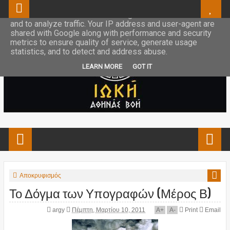
This site uses cookies from Google to deliver its services
and to analyze traffic. Your IP address and user-agent are
shared with Google along with performance and security
metrics to ensure quality of service, generate usage
statistics, and to detect and address abuse.
LEARN MORE
GOT IT
Αποκρυφισμός
Το Δόγμα των Υπογραφών (Μέρος Β)
argy
Πέμπτη, Μαρτίου 10, 2011
A
+
A
-
Print
Email