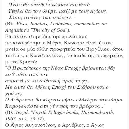
Όταν θα σταθεί ενώπιον του θεού.
Υψηλά θα τον δούμε, μαζί με τους Αγίους.
Στους αιώνες των αιώνων
. "
(Βλ.
Vives, Iuanluis, Lodovicus, commentary on
Augustine's "The city of God
").
Επιπλέον στην ίδια την ομιλία που
προαναφέραμε ο Μέγας Κωνσταντίνος έκανε
μνεία σε μία άλλη προφητεία του Βιργίλιου, όπου
ταύτιζε, ο Κωνσταντίνος, το παιδί της προφητείας
με το Χριστό:
"
Ο Πρωτότοκος της Νέας Εποχής βρίσκεται ήδη
καθ' οδόν από τον
ουρανό
με κατεύθυνση
προς τη γη .
Με αυτό θα λήξει η Εποχή του Σιδήρου και ο
χρόνος.
Ο Άνθρωπος θα κληρονομήσει ολόκληρο τον κόσμο.
Χαμογελάστε στη γέννηση του βρέφους
..."
(Βλ.
Vergil, "Foyrth Eclogae books, Harmondworth,
1967, σελ. 53-57
).
Ο Άγιος Αυγουστίνος, ο Αρνόβιος, ο Άγιος