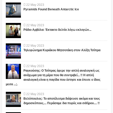
22
May
2023
Pyramids Found Beneath Antarctic Ice
22
May
2023
Ράδιο Αρβύλα: Έκτακτο δελτίο λόγω εκλογών...
22
May
2023
Τηλεφώνημα Κυριάκου Μητσοτάκη στον Αλέξη Τσίπρα
22
May
2023
Ραγκούσης: Ο Τσίπρας έφερε την απλή αναλογική ως
ανάχωμα για τη μέρα που θα συντριβεί... !! Η απλή
αναλογική είναι η παγίδα που έστησε και έπεσε ο ίδιος
μεσα ...;.
22
May
2023
Βελόπουλος: Το αποτέλεσμα διέψευσε ακόμα και τους
δημοσκόπους.... Περάσαμε δια πυρός και σιδήρου.... !!