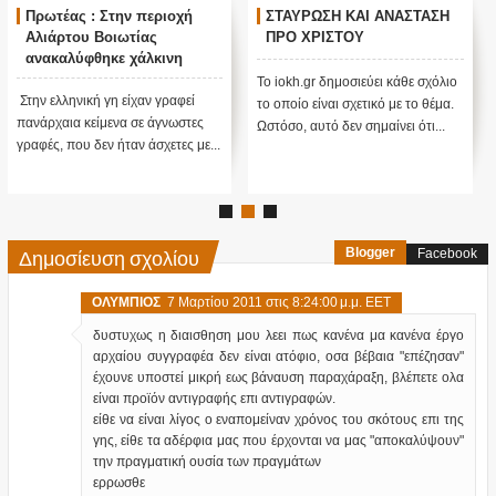
Πρωτέας : Στην περιοχή
ΣΤΑΥΡΩΣΗ ΚΑΙ ΑΝΑΣΤΑΣΗ
Αλιάρτου Βοιωτίας
ΠΡΟ ΧΡΙΣΤΟΥ
ανακαλύφθηκε χάλκινη
πινακίδα με γράμματα που
Το iokh.gr δημοσιεύει κάθε σχόλιο
έμοιαζαν με ιερογλυφικά της
Στην ελληνική γη είχαν γραφεί
το οποίο είναι σχετικό με το θέμα.
Αιγύπτου
πανάρχαια κείμενα σε άγνωστες
Ωστόσο, αυτό δεν σημαίνει ότι...
γραφές, που δεν ήταν άσχετες με...
Δημοσίευση σχολίου
Blogger
Facebook
OΛΥΜΠΙΟΣ
7 Μαρτίου 2011 στις 8:24:00 μ.μ. EET
δυστυχως η διαισθηση μου λεει πως κανένα μα κανένα έργο
αρχαίου συγγραφέα δεν είναι ατόφιο, οσα βέβαια "επέζησαν"
έχουνε υποστεί μικρή εως βάναυση παραχάραξη, βλέπετε ολα
είναι προϊόν αντιγραφής επι αντιγραφών.
είθε να είναι λίγος ο εναπομείναν χρόνος του σκότους επι της
γης, είθε τα αδέρφια μας που έρχονται να μας "αποκαλύψουν"
την πραγματική ουσία των πραγμάτων
ερρωσθε