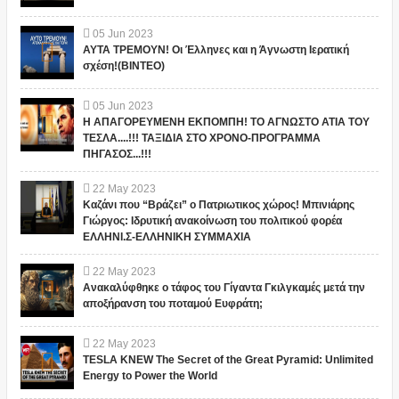
05
Jun
2023
ΑΥΤΑ ΤΡΕΜΟΥΝ! Οι Έλληνες και η Άγνωστη Ιερατική
σχέση!(ΒΙΝΤΕΟ)
05
Jun
2023
Η ΑΠΑΓΟΡΕΥΜΕΝΗ ΕΚΠΟΜΠΗ! ΤΟ ΑΓΝΩΣΤΟ ΑΤΙΑ ΤΟΥ
ΤΕΣΛΑ....!!! ΤΑΞΙΔΙΑ ΣΤΟ ΧΡΟΝΟ-ΠΡΟΓΡΑΜΜΑ
ΠΗΓΑΣΟΣ...!!!
22
May
2023
Καζάνι που “Βράζει” ο Πατριωτικος χώρος! Μπινιάρης
Γιώργος: Ιδρυτική ανακοίνωση του πολιτικού φορέα
ΕΛΛΗΝΙ.Σ-ΕΛΛΗΝΙΚΗ ΣΥΜΜΑΧΙΑ
22
May
2023
Ανακαλύφθηκε ο τάφος του Γίγαντα Γκιλγκαμές μετά την
αποξήρανση του ποταμού Ευφράτη;
22
May
2023
TESLA KNEW The Secret of the Great Pyramid: Unlimited
Energy to Power the World