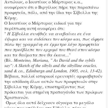
Αντώνιος, ο Ιουστίνος ο Μάρτυρας κ.α.,
αναφέρουν ότι ο Βιργίλιος πήρε την παραπάνω
προφητεία, πάλι, από την ίδια την Σίβυλλα της
Κύμης.
Ο Ιουστίνος ο Μάρτυρας ειδικά για την
περίπτωση αυτή αναφέρει ότι:
"
Η Σίβυλλα συνήθιζε να ανεβαίνει σε ένα
ύψωμα και να σιδάσκει τον κόσμο και, πως άφησε
πίσω της γραμμένη σε έμμετρο λόγο προφητεία
που προέβλεπε τον ερχομό του Θεού στον κόσμο
και τα θαύματα που θα έκανε
..."
(Βλ.
Monteino, Mariana, " As David and the sybils
say": A Sketch of the sibyls and the sibylline oracles,
sand & co., Edinburgn and London, 1905, σελ. 13-42).
Βέβαια, πολλοί ιστορικοί ερευνητές αμφισβητούν
την απόδοση όλων αυτών των προφητειών στην
Σίβυλλα της Κύμης, υποστηρίζοντας πως
πρόκειται για στημένη προπαγάνδα των πρώιμων
Χριστιανών.
Όμως όλα αυτά δείχνουν σίγουρα το μεγάλο
κύρος που απέδιδαν στη Σίβυλλα, τόσο οι