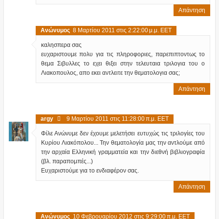
Απάντηση
Ανώνυμος
8 Μαρτίου 2011 στις 2:22:00 μ.μ. EET
καλησπερα σας
ευχαριστουμε πολυ για τις πληροφοριες, παρεπιπτοντως το
θεμα Σιβυλλες το εχει θιξει στην τελευταια τριλογια του ο
Λιακοπουλος, απο εκει αντλειτε την θεματολογια σας;
Απάντηση
argy
9 Μαρτίου 2011 στις 11:28:00 π.μ. EET
Φίλε Ανώνυμε δεν έχουμε μελετήσει ευτυχώς τις τριλογίες του
Κυρίου Λιακόπολου... Την θεματολογία μας την αντλούμε από
την αρχαία Ελληνική γραμματεία και την διεθνή βιβλιογραφία
(βλ. παραπομπές...)
Ευχαριστούμε για το ενδιαφέρον σας.
Απάντηση
Ανώνυμος
10 Φεβρουαρίου 2012 στις 9:29:00 π.μ. EET