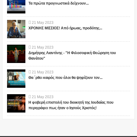
Τα πρώτα προγνωστικά δείχνουν...
21
May
2023
ΧΡΟΝΗΣ ΜΙΣΣΙΟΣ! Από ήρωας, προδότης...
21
May
2023
Δημήτρης Λιαντίνης - "Η Φιλοσοφική Θεώρηση του
Θανάτου"
21
May
2023
Θα ΄ρθει καιρός που όλοι θα ψηφίζουν τον...
21
May
2023
Η φοβερή επιστολή του διοικητή της Ιουδαίας που
περιγράφει πως ήταν ο Ιησούς Χριστός!