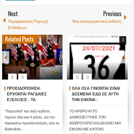
Next
Previous
Περιφερειακή Παροχή
Μια ανατριχιαστική έκθεση
Ενδείξεων
Related Posts
3
ΟΛΑ ΟΣΑ ΓΙΝΟΝΤΑΙ ΕΙΝΑΙ
Μετά την πανσέληνο της
ΔΟΣΜΕΝΑ ΕΔΩ ΣΕ ΑΥΤΗ
μεγάλης νύχτας θα
ΤΗΝ ΕΙΚΟΝΑ :
ξεκινήσουν φοβερά
Προειδοποίηση από τον
γεγονότα ..
Φεβρουάριο για το σάβανο
ΤΟ ΑΡΘΡΟ ΑΥΤΟ
ΠΡΟΣΟΧΗ.... ΣΤΙΣ 30
που απλώνεται στην χώρα
ΔΗΜΟΣΙΕΥΤΗΚΕ ΤΟΝ
ΔΕΚΕΜΒΡΙΟΥ 2020 ΕΙΝΑΙ Η
...
ΦΕΒΡΟΥΑΡΙΟ ΚΑΙ ΔΕΙΧΝΕΙ ΜΙΑ
ΠΑΝΣΕΛΗΝΟΣ ΤΗΣ ΜΕΓΑΛΗΣ
ΕΙΚΟΝΑ ΜΕ ΚΑΠΟΙΟ
ΝΥΧΤΑΣ... ΕΜΜΑΝΟΥΗΛ ...