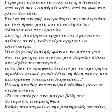
Γύρω μας απλώνονταν όλη εκείνη η πεδιάδα
από νερό που λαμπύριζε κάτω από το φως του
ήλιου που έδυε.
Εκείνη τη στιγμή, ονειρεύτηκα πως πολεμούσα
με τους ήρωες μαζί, και συνάντησα τον
Οδυσσέα και τις νεράιδες.
Σαν την παλίρροια έρχονταν κι έφευγαν οι
σκέψεις αυτές, καθώς είχα αρχίσει να
εξαντλούμε.
Μια ξαφνική έκπληξη φώτισε τα μάτια μου,
σαν να φάνηκε να ανοίγει μια πάροδος δίπλα
στις όχθες του ποταμού…
Τότε, που το σκιόφωτο δειλινό με τα αμέτρητα
σημάδια λευκού φωτός έδινε τη θέση του σε μια
μυστηριώδη γυναικεία παρουσία…!
Πίσω η στάθμη του ποταμού υψώθηκε μέσα σε
κτύπο έντονο:
«Τι να υπάρχει στα μαύρα βάθη του
ποταμού;», αναρωτήθηκα.
Καθώς παρατηρούσα την μυστηριώδη γυναίκα,