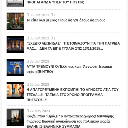
ΠΡΟΠΑΓΑΝΔΑ ΥΠΕΡ ΤΟΥ ΠΟΥΤΙΝ;
05
Jun
2023
1
Τα είπε όλα με μιας ! Τους άφησε όλους άφωνους
05
Jun
2023
1
"ΣΧΕΔΙΟ ΛΕΩΝΙΔΑΣ": ΤΙ ΕΤΟΙΜΑΖΟΥΝ ΓΙΑ ΤΗΝ ΠΑΤΡΙΔΑ
ΜΑΣ... ; ΔΕΝ ΤΑ ΕΙΠΕ ΤΥΧΑΙΑ ΣΤΙΣ 13/11/2015...
05
Jun
2023
ΑΥΤΑ ΤΡΕΜΟΥΝ! Οι Έλληνες και η Άγνωστη Ιερατική
σχέση!(ΒΙΝΤΕΟ)
05
Jun
2023
Η ΑΠΑΓΟΡΕΥΜΕΝΗ ΕΚΠΟΜΠΗ! ΤΟ ΑΓΝΩΣΤΟ ΑΤΙΑ ΤΟΥ
ΤΕΣΛΑ....!!! ΤΑΞΙΔΙΑ ΣΤΟ ΧΡΟΝΟ-ΠΡΟΓΡΑΜΜΑ
ΠΗΓΑΣΟΣ...!!!
22
May
2023
Καζάνι που “Βράζει” ο Πατριωτικος χώρος! Μπινιάρης
Γιώργος: Ιδρυτική ανακοίνωση του πολιτικού φορέα
ΕΛΛΗΝΙ.Σ-ΕΛΛΗΝΙΚΗ ΣΥΜΜΑΧΙΑ