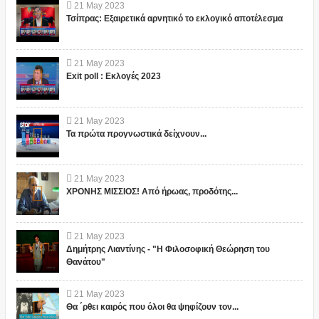
21
May
2023
Τσίπρας: Εξαιρετικά αρνητικό το εκλογικό αποτέλεσμα
21
May
2023
Exit poll : Εκλογές 2023
21
May
2023
Τα πρώτα προγνωστικά δείχνουν...
21
May
2023
ΧΡΟΝΗΣ ΜΙΣΣΙΟΣ! Από ήρωας, προδότης...
21
May
2023
Δημήτρης Λιαντίνης - "Η Φιλοσοφική Θεώρηση του
Θανάτου"
21
May
2023
Θα ΄ρθει καιρός που όλοι θα ψηφίζουν τον...