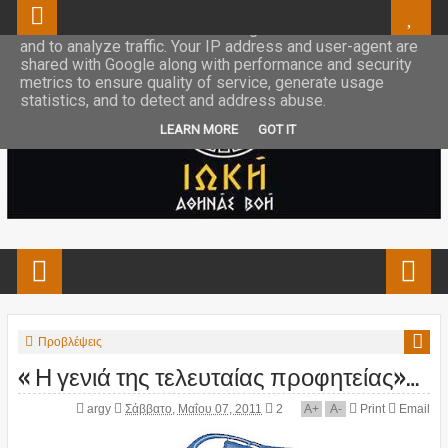
This site uses cookies from Google to deliver its services
and to analyze traffic. Your IP address and user-agent are
shared with Google along with performance and security
metrics to ensure quality of service, generate usage
statistics, and to detect and address abuse.
LEARN MORE
GOT IT
Προβλέψεις
« Η γενιά της τελευταίας προφητείας»…
argy
Σάββατο, Μαΐου 07, 2011
2
A
+
A
-
Print
Email