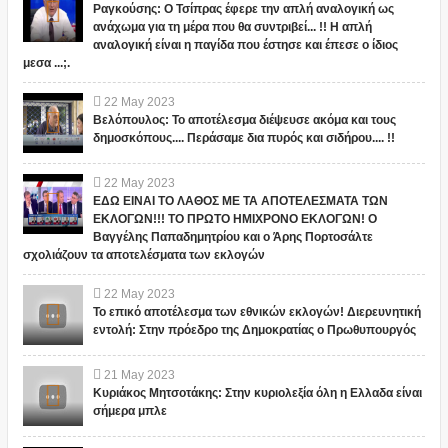
Ραγκούσης: Ο Τσίπρας έφερε την απλή αναλογική ως
ανάχωμα για τη μέρα που θα συντριβεί... !! Η απλή
αναλογική είναι η παγίδα που έστησε και έπεσε ο ίδιος
μεσα ...;.
22
May
2023
Βελόπουλος: Το αποτέλεσμα διέψευσε ακόμα και τους
δημοσκόπους.... Περάσαμε δια πυρός και σιδήρου.... !!
22
May
2023
ΕΔΩ ΕΙΝΑΙ ΤΟ ΛΑΘΟΣ ΜΕ ΤΑ ΑΠΟΤΕΛΕΣΜΑΤΑ ΤΩΝ
ΕΚΛΟΓΩΝ!!! ΤΟ ΠΡΩΤΟ ΗΜΙΧΡΟΝΟ ΕΚΛΟΓΩΝ! Ο
Βαγγέλης Παπαδημητρίου και ο Άρης Πορτοσάλτε
σχολιάζουν τα αποτελέσματα των εκλογών
22
May
2023
Το επικό αποτέλεσμα των εθνικών εκλογών! Διερευνητική
εντολή: Στην πρόεδρο της Δημοκρατίας ο Πρωθυπουργός
21
May
2023
Κυριάκος Μητσοτάκης: Στην κυριολεξία όλη η Ελλαδα είναι
σήμερα μπλε