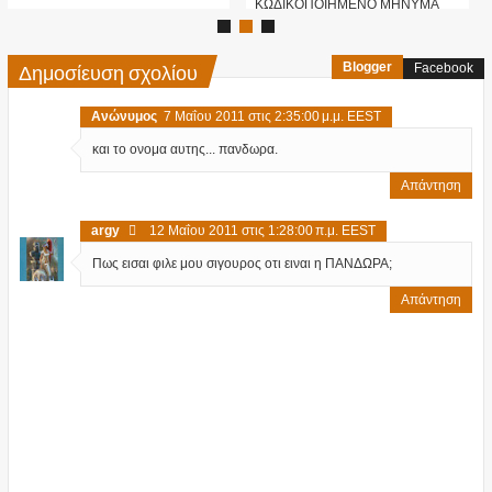
ΚΩΔΙΚΟΠΟΙΗΜΕΝΟ ΜΗΝΥΜΑ
ΠΟΥ...
Δημοσίευση σχολίου
Blogger
Facebook
Ανώνυμος
7 Μαΐου 2011 στις 2:35:00 μ.μ. EEST
και το ονομα αυτης... πανδωρα.
Απάντηση
argy
12 Μαΐου 2011 στις 1:28:00 π.μ. EEST
Πως εισαι φιλε μου σιγουρος οτι ειναι η ΠΑΝΔΩΡΑ;
Απάντηση