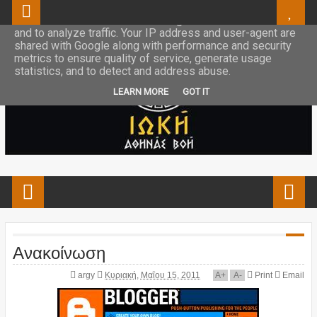
This site uses cookies from Google to deliver its services
and to analyze traffic. Your IP address and user-agent are
shared with Google along with performance and security
metrics to ensure quality of service, generate usage
statistics, and to detect and address abuse.
LEARN MORE
GOT IT
Ανακοίνωση
argy
Κυριακή, Μαΐου 15, 2011
A
+
A
-
Print
Email