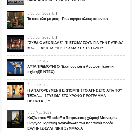
ΠΡΟΠΑΓΑΝΔΑ ΥΠΕΡ ΤΟΥ ΠΟΥΤΙΝ;
05
Jun
2023
1
Τα είπε όλα με μιας ! Τους άφησε όλους άφωνους
05
Jun
2023
1
"ΣΧΕΔΙΟ ΛΕΩΝΙΔΑΣ": ΤΙ ΕΤΟΙΜΑΖΟΥΝ ΓΙΑ ΤΗΝ ΠΑΤΡΙΔΑ
ΜΑΣ... ; ΔΕΝ ΤΑ ΕΙΠΕ ΤΥΧΑΙΑ ΣΤΙΣ 13/11/2015...
05
Jun
2023
ΑΥΤΑ ΤΡΕΜΟΥΝ! Οι Έλληνες και η Άγνωστη Ιερατική
σχέση!(ΒΙΝΤΕΟ)
05
Jun
2023
Η ΑΠΑΓΟΡΕΥΜΕΝΗ ΕΚΠΟΜΠΗ! ΤΟ ΑΓΝΩΣΤΟ ΑΤΙΑ ΤΟΥ
ΤΕΣΛΑ....!!! ΤΑΞΙΔΙΑ ΣΤΟ ΧΡΟΝΟ-ΠΡΟΓΡΑΜΜΑ
ΠΗΓΑΣΟΣ...!!!
22
May
2023
Καζάνι που “Βράζει” ο Πατριωτικος χώρος! Μπινιάρης
Γιώργος: Ιδρυτική ανακοίνωση του πολιτικού φορέα
ΕΛΛΗΝΙ.Σ-ΕΛΛΗΝΙΚΗ ΣΥΜΜΑΧΙΑ