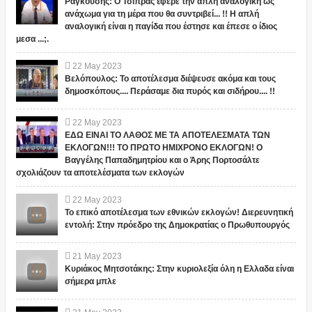
Ραγκούσης: Ο Τσίπρας έφερε την απλή αναλογική ως
ανάχωμα για τη μέρα που θα συντριβεί... !! Η απλή
αναλογική είναι η παγίδα που έστησε και έπεσε ο ίδιος
μεσα ...;.
22
May
2023
Βελόπουλος: Το αποτέλεσμα διέψευσε ακόμα και τους
δημοσκόπους.... Περάσαμε δια πυρός και σιδήρου.... !!
22
May
2023
ΕΔΩ ΕΙΝΑΙ ΤΟ ΛΑΘΟΣ ΜΕ ΤΑ ΑΠΟΤΕΛΕΣΜΑΤΑ ΤΩΝ
ΕΚΛΟΓΩΝ!!! ΤΟ ΠΡΩΤΟ ΗΜΙΧΡΟΝΟ ΕΚΛΟΓΩΝ! Ο
Βαγγέλης Παπαδημητρίου και ο Άρης Πορτοσάλτε
σχολιάζουν τα αποτελέσματα των εκλογών
22
May
2023
Το επικό αποτέλεσμα των εθνικών εκλογών! Διερευνητική
εντολή: Στην πρόεδρο της Δημοκρατίας ο Πρωθυπουργός
21
May
2023
Κυριάκος Μητσοτάκης: Στην κυριολεξία όλη η Ελλαδα είναι
σήμερα μπλε