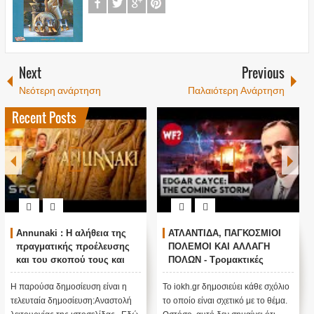
Next
Previous
Νεότερη ανάρτηση
Παλαιότερη Ανάρτηση
Recent Posts
Annunaki : Η αλήθεια της
ΑΤΛΑΝΤΙΔΑ, ΠΑΓΚΟΣΜΙΟΙ
πραγματικής προέλευσης
ΠΟΛΕΜΟΙ ΚΑΙ ΑΛΛΑΓΗ
και του σκοπού τους και
ΠΟΛΩΝ - Τρομακτικές
αναστολή λειτουργίας μας
προβλέψεις του Edgar
....
Cayce (Video)
Η παρούσα δημοσίευση είναι η
Το iokh.gr δημοσιεύει κάθε σχόλιο
τελευταία δημοσίευση:Αναστολή
το οποίο είναι σχετικό με το θέμα.