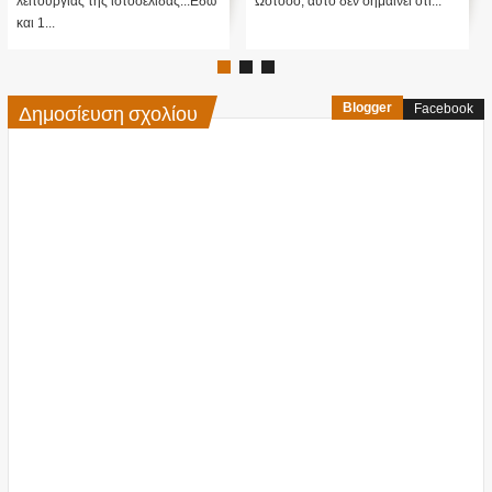
λειτουργίας της ιστοσελίδας...Εδώ
Ωστόσο, αυτό δεν σημαίνει ότι...
και 1...
Δημοσίευση σχολίου
Blogger
Facebook