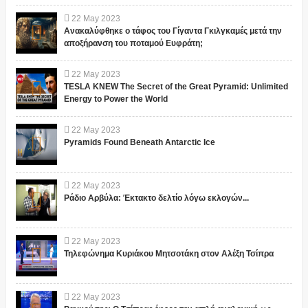
22
May
2023
Ανακαλύφθηκε ο τάφος του Γίγαντα Γκιλγκαμές μετά την
αποξήρανση του ποταμού Ευφράτη;
22
May
2023
TESLA KNEW The Secret of the Great Pyramid: Unlimited
Energy to Power the World
22
May
2023
Pyramids Found Beneath Antarctic Ice
22
May
2023
Ράδιο Αρβύλα: Έκτακτο δελτίο λόγω εκλογών...
22
May
2023
Τηλεφώνημα Κυριάκου Μητσοτάκη στον Αλέξη Τσίπρα
22
May
2023