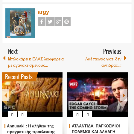
argy
Next
Previous
Mπλοκάρει η ΕΛΑΣ λεωφορεία
Λαέ πεινάς γιατί δεν
με αγανακτισμένους...
αντιδράς...;
Recent Posts
Annunaki : Η αλήθεια της
ΑΤΛΑΝΤΙΔΑ, ΠΑΓΚΟΣΜΙΟΙ
πραγματικής προέλευσης
ΠΟΛΕΜΟΙ ΚΑΙ ΑΛΛΑΓΗ