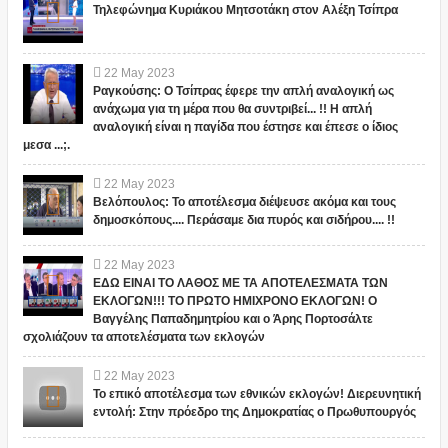
Τηλεφώνημα Κυριάκου Μητσοτάκη στον Αλέξη Τσίπρα
22
May
2023
Ραγκούσης: Ο Τσίπρας έφερε την απλή αναλογική ως
ανάχωμα για τη μέρα που θα συντριβεί... !! Η απλή
αναλογική είναι η παγίδα που έστησε και έπεσε ο ίδιος
μεσα ...;.
22
May
2023
Βελόπουλος: Το αποτέλεσμα διέψευσε ακόμα και τους
δημοσκόπους.... Περάσαμε δια πυρός και σιδήρου.... !!
22
May
2023
ΕΔΩ ΕΙΝΑΙ ΤΟ ΛΑΘΟΣ ΜΕ ΤΑ ΑΠΟΤΕΛΕΣΜΑΤΑ ΤΩΝ
ΕΚΛΟΓΩΝ!!! ΤΟ ΠΡΩΤΟ ΗΜΙΧΡΟΝΟ ΕΚΛΟΓΩΝ! Ο
Βαγγέλης Παπαδημητρίου και ο Άρης Πορτοσάλτε
σχολιάζουν τα αποτελέσματα των εκλογών
22
May
2023
Το επικό αποτέλεσμα των εθνικών εκλογών! Διερευνητική
εντολή: Στην πρόεδρο της Δημοκρατίας ο Πρωθυπουργός