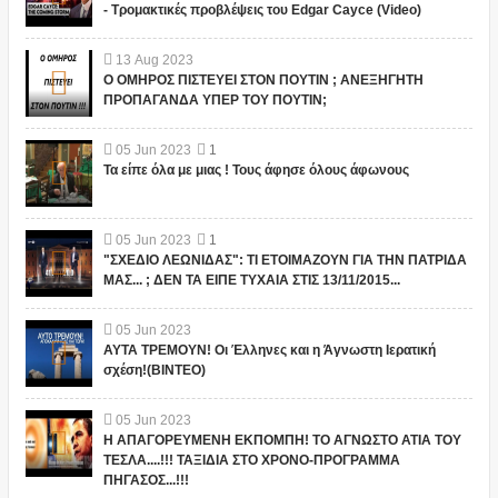
- Τρομακτικές προβλέψεις του Edgar Cayce (Video)
13
Aug
2023
Ο ΟΜΗΡΟΣ ΠΙΣΤΕΥΕΙ ΣΤΟΝ ΠΟΥΤΙΝ ; ΑΝΕΞΗΓΗΤΗ
ΠΡΟΠΑΓΑΝΔΑ ΥΠΕΡ ΤΟΥ ΠΟΥΤΙΝ;
05
Jun
2023
1
Τα είπε όλα με μιας ! Τους άφησε όλους άφωνους
05
Jun
2023
1
"ΣΧΕΔΙΟ ΛΕΩΝΙΔΑΣ": ΤΙ ΕΤΟΙΜΑΖΟΥΝ ΓΙΑ ΤΗΝ ΠΑΤΡΙΔΑ
ΜΑΣ... ; ΔΕΝ ΤΑ ΕΙΠΕ ΤΥΧΑΙΑ ΣΤΙΣ 13/11/2015...
05
Jun
2023
ΑΥΤΑ ΤΡΕΜΟΥΝ! Οι Έλληνες και η Άγνωστη Ιερατική
σχέση!(ΒΙΝΤΕΟ)
05
Jun
2023
Η ΑΠΑΓΟΡΕΥΜΕΝΗ ΕΚΠΟΜΠΗ! ΤΟ ΑΓΝΩΣΤΟ ΑΤΙΑ ΤΟΥ
ΤΕΣΛΑ....!!! ΤΑΞΙΔΙΑ ΣΤΟ ΧΡΟΝΟ-ΠΡΟΓΡΑΜΜΑ
ΠΗΓΑΣΟΣ...!!!