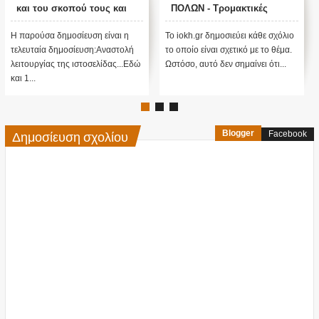
και του σκοπού τους και
ΠΟΛΩΝ - Τρομακτικές
αναστολή λειτουργίας μας
προβλέψεις του Edgar
....
Cayce (Video)
Η παρούσα δημοσίευση είναι η
Το iokh.gr δημοσιεύει κάθε σχόλιο
τελευταία δημοσίευση:Αναστολή
το οποίο είναι σχετικό με το θέμα.
λειτουργίας της ιστοσελίδας...Εδώ
Ωστόσο, αυτό δεν σημαίνει ότι...
και 1...
Δημοσίευση σχολίου
Blogger
Facebook