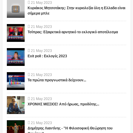
21
May
2023
Κυριάκος Μητσοτάκης: Στην κυριολεξία όλη η Ελλαδα είναι
σήμερα μπλε
21
May
2023
Τσίπρας: Εξαιρετικά αρνητικό το εκλογικό αποτέλεσμα
21
May
2023
Exit poll : Εκλογές 2023
21
May
2023
Τα πρώτα προγνωστικά δείχνουν...
21
May
2023
ΧΡΟΝΗΣ ΜΙΣΣΙΟΣ! Από ήρωας, προδότης...
21
May
2023
Δημήτρης Λιαντίνης - "Η Φιλοσοφική Θεώρηση του