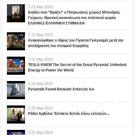
22
May
2023
Καζάνι που “Βράζει” ο Πατριωτικος χώρος! Μπινιάρης
Γιώργος: Ιδρυτική ανακοίνωση του πολιτικού φορέα
ΕΛΛΗΝΙ.Σ-ΕΛΛΗΝΙΚΗ ΣΥΜΜΑΧΙΑ
22
May
2023
Ανακαλύφθηκε ο τάφος του Γίγαντα Γκιλγκαμές μετά την
αποξήρανση του ποταμού Ευφράτη;
22
May
2023
TESLA KNEW The Secret of the Great Pyramid: Unlimited
Energy to Power the World
22
May
2023
Pyramids Found Beneath Antarctic Ice
22
May
2023
Ράδιο Αρβύλα: Έκτακτο δελτίο λόγω εκλογών...
22
May
2023