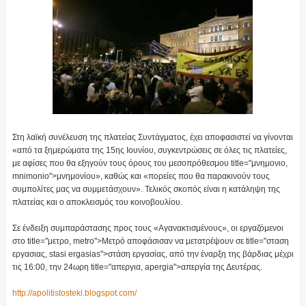
Στη λαϊκή συνέλευση της πλατείας Συντάγματος, έχει αποφασιστεί να γίνονται
«από τα ξημερώματα της 15ης Ιουνίου, συγκεντρώσεις σε όλες τις πλατείες,
με αφίσες που θα εξηγούν τους όρους του μεσοπρόθεσμου title="μνημονιο,
mnimonio">μνημονίου», καθώς και «πορείες που θα παρακινούν τους
συμπολίτες μας να συμμετάσχουν». Τελικός σκοπός είναι η κατάληψη της
πλατείας και ο αποκλεισμός του κοινοβουλίου.
Σε ένδειξη συμπαράστασης προς τους «Αγανακτισμένους», οι εργαζόμενοι
στο title="μετρο, metro">Μετρό αποφάσισαν να μετατρέψουν σε title="σταση
εργασιας, stasi ergasias">στάση εργασίας, από την έναρξη της βάρδιας μέχρι
τις 16:00, την 24ωρη title="απεργια, apergia">απεργία της Δευτέρας.
http://apolitistosteki.blogspot.com/