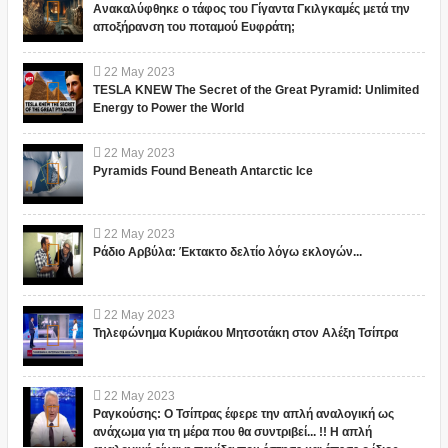
Ανακαλύφθηκε ο τάφος του Γίγαντα Γκιλγκαμές μετά την
αποξήρανση του ποταμού Ευφράτη;
22
May
2023
TESLA KNEW The Secret of the Great Pyramid: Unlimited
Energy to Power the World
22
May
2023
Pyramids Found Beneath Antarctic Ice
22
May
2023
Ράδιο Αρβύλα: Έκτακτο δελτίο λόγω εκλογών...
22
May
2023
Τηλεφώνημα Κυριάκου Μητσοτάκη στον Αλέξη Τσίπρα
22
May
2023
Ραγκούσης: Ο Τσίπρας έφερε την απλή αναλογική ως
ανάχωμα για τη μέρα που θα συντριβεί... !! Η απλή