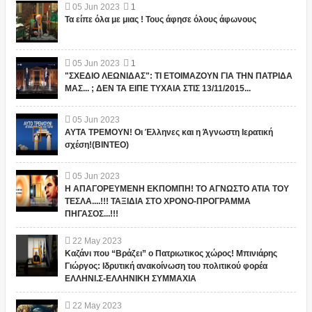
05
Jun
2023
1
Τα είπε όλα με μιας ! Τους άφησε όλους άφωνους
05
Jun
2023
1
"ΣΧΕΔΙΟ ΛΕΩΝΙΔΑΣ": ΤΙ ΕΤΟΙΜΑΖΟΥΝ ΓΙΑ ΤΗΝ ΠΑΤΡΙΔΑ
ΜΑΣ... ; ΔΕΝ ΤΑ ΕΙΠΕ ΤΥΧΑΙΑ ΣΤΙΣ 13/11/2015...
05
Jun
2023
ΑΥΤΑ ΤΡΕΜΟΥΝ! Οι Έλληνες και η Άγνωστη Ιερατική
σχέση!(ΒΙΝΤΕΟ)
05
Jun
2023
Η ΑΠΑΓΟΡΕΥΜΕΝΗ ΕΚΠΟΜΠΗ! ΤΟ ΑΓΝΩΣΤΟ ΑΤΙΑ ΤΟΥ
ΤΕΣΛΑ....!!! ΤΑΞΙΔΙΑ ΣΤΟ ΧΡΟΝΟ-ΠΡΟΓΡΑΜΜΑ
ΠΗΓΑΣΟΣ...!!!
22
May
2023
Καζάνι που “Βράζει” ο Πατριωτικος χώρος! Μπινιάρης
Γιώργος: Ιδρυτική ανακοίνωση του πολιτικού φορέα
ΕΛΛΗΝΙ.Σ-ΕΛΛΗΝΙΚΗ ΣΥΜΜΑΧΙΑ
22
May
2023