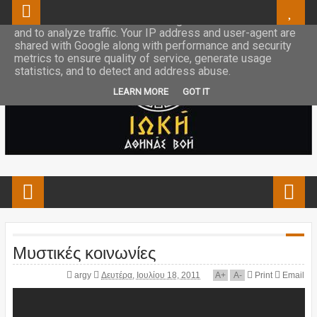
This site uses cookies from Google to deliver its services
and to analyze traffic. Your IP address and user-agent are
shared with Google along with performance and security
metrics to ensure quality of service, generate usage
statistics, and to detect and address abuse.
LEARN MORE
GOT IT
Μυστικές κοινωνίες
argy
Δευτέρα, Ιουλίου 18, 2011
A
+
A
-
Print
Email