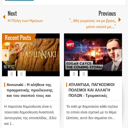
Next
Previous
Η Πύλη των Ηρώων
"...Μη γυρεύεις να με βρεις,
μόνο νιώσέ με...."
Recent Posts
Annunaki : Η αλήθεια της
ΑΤΛΑΝΤΙΔΑ, ΠΑΓΚΟΣΜΙΟΙ
πραγματικής προέλευσης
ΠΟΛΕΜΟΙ ΚΑΙ ΑΛΛΑΓΗ
και του σκοπού τους και
ΠΟΛΩΝ - Τρομακτικές
αναστολή λειτουργίας μας
προβλέψεις του Edgar
....
Cayce (Video)
Η παρούσα δημοσίευση είναι η
Το iokh.gr δημοσιεύει κάθε σχόλιο
τελευταία δημοσίευση:Αναστολή
το οποίο είναι σχετικό με το θέμα.
λειτουργίας της ιστοσελίδας...Εδώ
Ωστόσο, αυτό δεν σημαίνει ότι...
και 1...