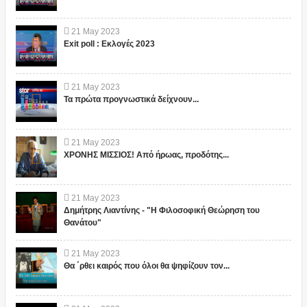
21
May
2023
Exit poll : Εκλογές 2023
21
May
2023
Τα πρώτα προγνωστικά δείχνουν...
21
May
2023
ΧΡΟΝΗΣ ΜΙΣΣΙΟΣ! Από ήρωας, προδότης...
21
May
2023
Δημήτρης Λιαντίνης - "Η Φιλοσοφική Θεώρηση του
Θανάτου"
21
May
2023
Θα ΄ρθει καιρός που όλοι θα ψηφίζουν τον...