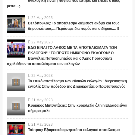
αναλογική είναι η παγίδα που έστησε και έπεσε ο ίδιος
μεσα ...;.
22
May
2023
Βελόπουλος: Το αποτέλεσμα διέψευσε ακόμα και τους
δημοσκόπους.... Περάσαμε δια πυρός και σιδήρου.... !!
22
May
2023
ΕΔΩ ΕΙΝΑΙ ΤΟ ΛΑΘΟΣ ΜΕ ΤΑ ΑΠΟΤΕΛΕΣΜΑΤΑ ΤΩΝ
ΕΚΛΟΓΩΝ!!! ΤΟ ΠΡΩΤΟ ΗΜΙΧΡΟΝΟ ΕΚΛΟΓΩΝ! Ο
Βαγγέλης Παπαδημητρίου και ο Άρης Πορτοσάλτε
σχολιάζουν τα αποτελέσματα των εκλογών
22
May
2023
Το επικό αποτέλεσμα των εθνικών εκλογών! Διερευνητική
εντολή: Στην πρόεδρο της Δημοκρατίας ο Πρωθυπουργός
21
May
2023
Κυριάκος Μητσοτάκης: Στην κυριολεξία όλη η Ελλαδα είναι
σήμερα μπλε
21
May
2023
Τσίπρας: Εξαιρετικά αρνητικό το εκλογικό αποτέλεσμα