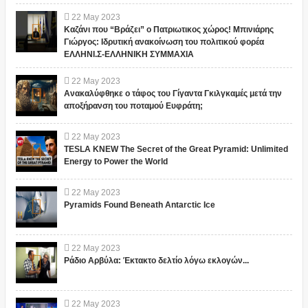
22
May
2023
Καζάνι που “Βράζει” ο Πατριωτικος χώρος! Μπινιάρης
Γιώργος: Ιδρυτική ανακοίνωση του πολιτικού φορέα
ΕΛΛΗΝΙ.Σ-ΕΛΛΗΝΙΚΗ ΣΥΜΜΑΧΙΑ
22
May
2023
Ανακαλύφθηκε ο τάφος του Γίγαντα Γκιλγκαμές μετά την
αποξήρανση του ποταμού Ευφράτη;
22
May
2023
TESLA KNEW The Secret of the Great Pyramid: Unlimited
Energy to Power the World
22
May
2023
Pyramids Found Beneath Antarctic Ice
22
May
2023
Ράδιο Αρβύλα: Έκτακτο δελτίο λόγω εκλογών...
22
May
2023