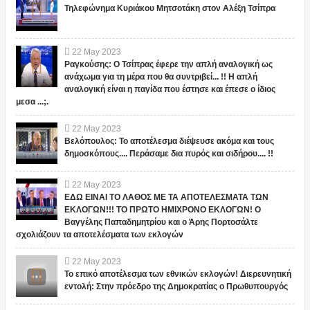
Τηλεφώνημα Κυριάκου Μητσοτάκη στον Αλέξη Τσίπρα
22
May
2023
Ραγκούσης: Ο Τσίπρας έφερε την απλή αναλογική ως
ανάχωμα για τη μέρα που θα συντριβεί... !! Η απλή
αναλογική είναι η παγίδα που έστησε και έπεσε ο ίδιος
μεσα ...;.
22
May
2023
Βελόπουλος: Το αποτέλεσμα διέψευσε ακόμα και τους
δημοσκόπους.... Περάσαμε δια πυρός και σιδήρου.... !!
22
May
2023
ΕΔΩ ΕΙΝΑΙ ΤΟ ΛΑΘΟΣ ΜΕ ΤΑ ΑΠΟΤΕΛΕΣΜΑΤΑ ΤΩΝ
ΕΚΛΟΓΩΝ!!! ΤΟ ΠΡΩΤΟ ΗΜΙΧΡΟΝΟ ΕΚΛΟΓΩΝ! Ο
Βαγγέλης Παπαδημητρίου και ο Άρης Πορτοσάλτε
σχολιάζουν τα αποτελέσματα των εκλογών
22
May
2023
Το επικό αποτέλεσμα των εθνικών εκλογών! Διερευνητική
εντολή: Στην πρόεδρο της Δημοκρατίας ο Πρωθυπουργός