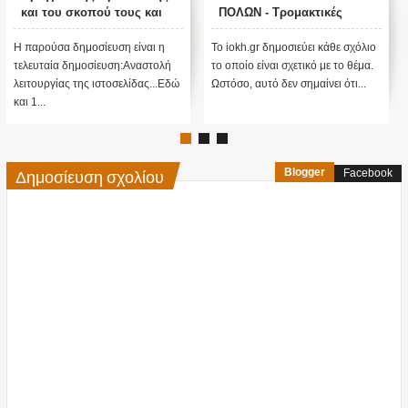
και του σκοπού τους και
ΠΟΛΩΝ - Τρομακτικές
αναστολή λειτουργίας μας
προβλέψεις του Edgar
....
Cayce (Video)
Η παρούσα δημοσίευση είναι η
Το iokh.gr δημοσιεύει κάθε σχόλιο
τελευταία δημοσίευση:Αναστολή
το οποίο είναι σχετικό με το θέμα.
λειτουργίας της ιστοσελίδας...Εδώ
Ωστόσο, αυτό δεν σημαίνει ότι...
και 1...
Δημοσίευση σχολίου
Blogger
Facebook