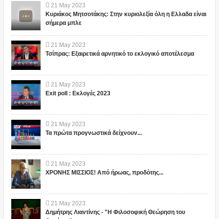
21
May
2023
Κυριάκος Μητσοτάκης: Στην κυριολεξία όλη η Ελλαδα είναι
σήμερα μπλε
21
May
2023
Τσίπρας: Εξαιρετικά αρνητικό το εκλογικό αποτέλεσμα
21
May
2023
Exit poll : Εκλογές 2023
21
May
2023
Τα πρώτα προγνωστικά δείχνουν...
21
May
2023
ΧΡΟΝΗΣ ΜΙΣΣΙΟΣ! Από ήρωας, προδότης...
21
May
2023
Δημήτρης Λιαντίνης - "Η Φιλοσοφική Θεώρηση του