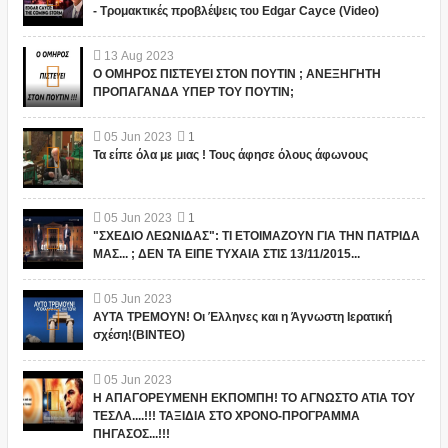
- Τρομακτικές προβλέψεις του Edgar Cayce (Video)
13
Aug
2023
Ο ΟΜΗΡΟΣ ΠΙΣΤΕΥΕΙ ΣΤΟΝ ΠΟΥΤΙΝ ; ΑΝΕΞΗΓΗΤΗ
ΠΡΟΠΑΓΑΝΔΑ ΥΠΕΡ ΤΟΥ ΠΟΥΤΙΝ;
05
Jun
2023
1
Τα είπε όλα με μιας ! Τους άφησε όλους άφωνους
05
Jun
2023
1
"ΣΧΕΔΙΟ ΛΕΩΝΙΔΑΣ": ΤΙ ΕΤΟΙΜΑΖΟΥΝ ΓΙΑ ΤΗΝ ΠΑΤΡΙΔΑ
ΜΑΣ... ; ΔΕΝ ΤΑ ΕΙΠΕ ΤΥΧΑΙΑ ΣΤΙΣ 13/11/2015...
05
Jun
2023
ΑΥΤΑ ΤΡΕΜΟΥΝ! Οι Έλληνες και η Άγνωστη Ιερατική
σχέση!(ΒΙΝΤΕΟ)
05
Jun
2023
Η ΑΠΑΓΟΡΕΥΜΕΝΗ ΕΚΠΟΜΠΗ! ΤΟ ΑΓΝΩΣΤΟ ΑΤΙΑ ΤΟΥ
ΤΕΣΛΑ....!!! ΤΑΞΙΔΙΑ ΣΤΟ ΧΡΟΝΟ-ΠΡΟΓΡΑΜΜΑ
ΠΗΓΑΣΟΣ...!!!