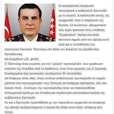
Σε αναγκαστική συμφωνία
προχώρησε η κυβέρνηση Ερντογάν
με το στρατό. Επακόλουθο αυτής της
συμφωνίας ήταν η παράταση της
θητείας 14 ανώτατων αξιωματικών
που είχαν εμπλοκεί στην υπόθεση
"Εργκένεκον". Ακόμη ένα άλλο
σκοτεινό σημείο από την εξέλιξη αυτή
είναι και η τοποθέτηση του
στρατηγού Νουσρέτ Τάσντελερ στη θέση του διοικητή της Διεύθυνσης
Εκπαίδευσης
και Δογμάτων (
βλ. φωτο)
.
Ο Τάσντελερ είναι γνωστός για την "μαύρη" προπαγάνδα που οργάνωσε
εναντίον της Ελλάδας από το διαδίκτυο, όταν ήταν αρχηγός της Δ' Στρατιάς.
Συγκεκριμένα είχε οργανώσει τουλάχιστον 35 ιστοσελίδες
και διάφορα άλλα sites, όπου γινόταν ανθελληνική προπαγάνδα σε σημείο
μάλιστα που κατηγορούσαν τους Έλληνες για διάφορα εγκλήματα, που δεν
έκαναν ποτέ... Ο στόχος της προπαγάνδας ήταν να επακολουθήσει
διπλωματική κρίση με την Ελλάδα και παράλληλα αποσταθεροποιήση της
κυβέρνησης Ερντογάν.
Αν και ο Ερντογάν προσπάθησε με την παραπάνω συμφωνία να αποφύγει
την εξέλιξη πραξικοπήματος η πορεία θα δείξει κατά πόσο απέφυγε κάτι
τέτοιο.