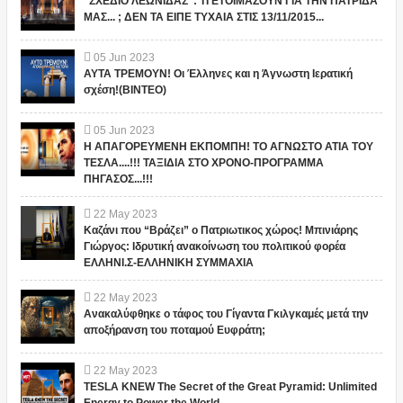
"ΣΧΕΔΙΟ ΛΕΩΝΙΔΑΣ": ΤΙ ΕΤΟΙΜΑΖΟΥΝ ΓΙΑ ΤΗΝ ΠΑΤΡΙΔΑ
ΜΑΣ... ; ΔΕΝ ΤΑ ΕΙΠΕ ΤΥΧΑΙΑ ΣΤΙΣ 13/11/2015...
05
Jun
2023
ΑΥΤΑ ΤΡΕΜΟΥΝ! Οι Έλληνες και η Άγνωστη Ιερατική
σχέση!(ΒΙΝΤΕΟ)
05
Jun
2023
Η ΑΠΑΓΟΡΕΥΜΕΝΗ ΕΚΠΟΜΠΗ! ΤΟ ΑΓΝΩΣΤΟ ΑΤΙΑ ΤΟΥ
ΤΕΣΛΑ....!!! ΤΑΞΙΔΙΑ ΣΤΟ ΧΡΟΝΟ-ΠΡΟΓΡΑΜΜΑ
ΠΗΓΑΣΟΣ...!!!
22
May
2023
Καζάνι που “Βράζει” ο Πατριωτικος χώρος! Μπινιάρης
Γιώργος: Ιδρυτική ανακοίνωση του πολιτικού φορέα
ΕΛΛΗΝΙ.Σ-ΕΛΛΗΝΙΚΗ ΣΥΜΜΑΧΙΑ
22
May
2023
Ανακαλύφθηκε ο τάφος του Γίγαντα Γκιλγκαμές μετά την
αποξήρανση του ποταμού Ευφράτη;
22
May
2023
TESLA KNEW The Secret of the Great Pyramid: Unlimited