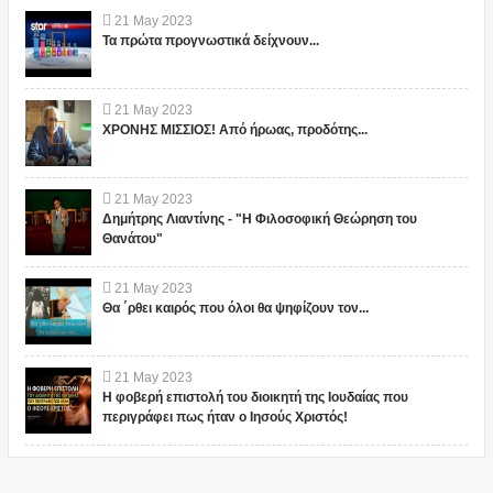
21
May
2023
Τα πρώτα προγνωστικά δείχνουν...
21
May
2023
ΧΡΟΝΗΣ ΜΙΣΣΙΟΣ! Από ήρωας, προδότης...
21
May
2023
Δημήτρης Λιαντίνης - "Η Φιλοσοφική Θεώρηση του
Θανάτου"
21
May
2023
Θα ΄ρθει καιρός που όλοι θα ψηφίζουν τον...
21
May
2023
Η φοβερή επιστολή του διοικητή της Ιουδαίας που
περιγράφει πως ήταν ο Ιησούς Χριστός!