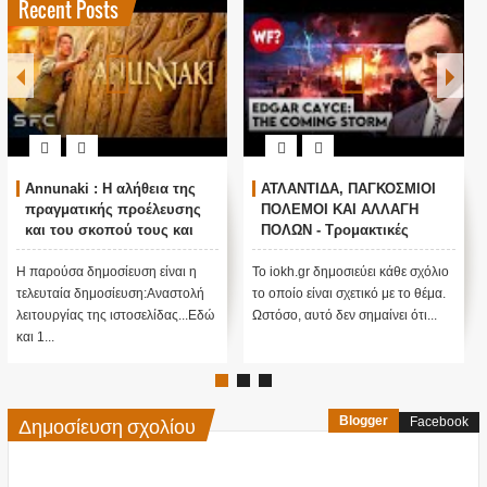
Recent Posts
Annunaki : Η αλήθεια της
ΑΤΛΑΝΤΙΔΑ, ΠΑΓΚΟΣΜΙΟΙ
πραγματικής προέλευσης
ΠΟΛΕΜΟΙ ΚΑΙ ΑΛΛΑΓΗ
και του σκοπού τους και
ΠΟΛΩΝ - Τρομακτικές
αναστολή λειτουργίας μας
προβλέψεις του Edgar
....
Cayce (Video)
Η παρούσα δημοσίευση είναι η
Το iokh.gr δημοσιεύει κάθε σχόλιο
τελευταία δημοσίευση:Αναστολή
το οποίο είναι σχετικό με το θέμα.
λειτουργίας της ιστοσελίδας...Εδώ
Ωστόσο, αυτό δεν σημαίνει ότι...
και 1...
Δημοσίευση σχολίου
Blogger
Facebook