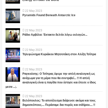
Energy to Power the World
22
May
2023
Pyramids Found Beneath Antarctic Ice
22
May
2023
Ράδιο Αρβύλα: Έκτακτο δελτίο λόγω εκλογών...
22
May
2023
Τηλεφώνημα Κυριάκου Μητσοτάκη στον Αλέξη Τσίπρα
22
May
2023
Ραγκούσης: Ο Τσίπρας έφερε την απλή αναλογική ως
ανάχωμα για τη μέρα που θα συντριβεί... !! Η απλή
αναλογική είναι η παγίδα που έστησε και έπεσε ο ίδιος
μεσα ...;.
22
May
2023
Βελόπουλος: Το αποτέλεσμα διέψευσε ακόμα και τους
δημοσκόπους.... Περάσαμε δια πυρός και σιδήρου.... !!