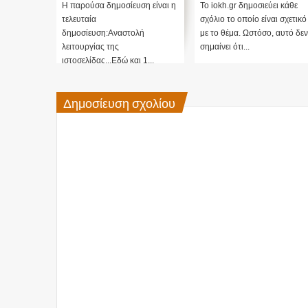
αναστολή λειτουργίας
Cayce (Video)
Η παρούσα δημοσίευση είναι η
Το iokh.gr δημοσιεύει κάθε
μας ....
τελευταία
σχόλιο το οποίο είναι σχετικό
δημοσίευση:Αναστολή
με το θέμα. Ωστόσο, αυτό δεν
λειτουργίας της
σημαίνει ότι...
ιστοσελίδας...Εδώ και 1...
Δημοσίευση σχολίου