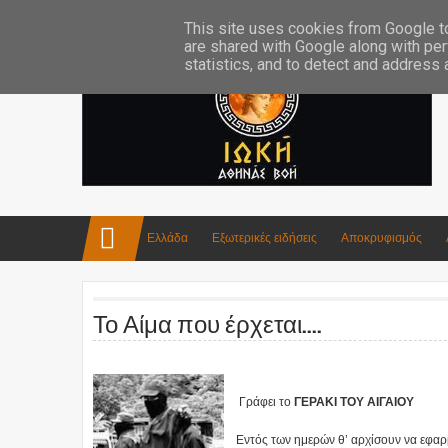
Επικοινωνία:info4iokh@gmail.com
Κατασκευές
Ποίηση
This site uses cookies from Google to 
are shared with Google along with per
statistics, and to detect and address
Ελλάδα
Εξωτερικές ειδήσεις
Αποκρυφισμός
Το Αίμα που έρχεται....
Γράφει το
ΓΕΡΑΚΙ ΤΟΥ ΑΙΓΑΙΟΥ
Εντός των ημερών θ’ αρχίσουν να εφαρμ