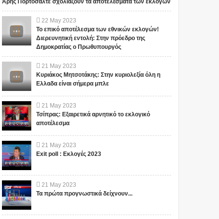
Άρης Πορτοσάλτε σχολιάζουν τα αποτελέσματα των εκλογών
13/11/2015...
Το iokh.gr δημοσιεύει κάθε
Το iokh.gr δημοσιεύει κάθε
σχόλιο το οποίο είναι σχετικό
σχόλιο το οποίο είναι σχετικό
22
May
2023
με το θέμα. Ωστόσο, αυτό δεν
με το θέμα. Ωστόσο, αυτό δεν
Το επικό αποτέλεσμα των εθνικών εκλογών!
σημαίνει ότι...
σημαίνει ότι...
Διερευνητική εντολή: Στην πρόεδρο της
Δημοκρατίας ο Πρωθυπουργός
21
May
2023
Κυριάκος Μητσοτάκης: Στην κυριολεξία όλη η
Ελλαδα είναι σήμερα μπλε
21
May
2023
Τσίπρας: Εξαιρετικά αρνητικό το εκλογικό
αποτέλεσμα
21
May
2023
Exit poll : Εκλογές 2023
21
May
2023
Τα πρώτα προγνωστικά δείχνουν...