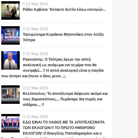
22
May
2023
Ράδιο Αρβύλα: Έκτακτο δελτίο λόγω εκλογών...
22
May
2023
Τηλεφώνημα Κυριάκου Μητσοτάκη στον Αλέξη
Τσίπρα
22
May
2023
Ραγκούσης: Ο Τσίπρας έφερε την απλή
αναλογική ως ανάχωμα για τη μέρα που θα
1
συντριβεί... !! Η απλή αναλογική είναι η παγίδα
που έστησε και έπεσε ο ίδιος μεσα ...;.
22
May
2023
Βελόπουλος: Το αποτέλεσμα διέψευσε ακόμα και
τους δημοσκόπους.... Περάσαμε δια πυρός και
σιδήρου.... !!
"ΣΧΕΔΙΟ ΛΕΩΝΙΔΑΣ": ΤΙ
22
May
2023
ΑΥΤΑ ΤΡΕΜΟΥΝ! Οι
ΕΔΩ ΕΙΝΑΙ ΤΟ ΛΑΘΟΣ ΜΕ ΤΑ ΑΠΟΤΕΛΕΣΜΑΤΑ
ΕΤΟΙΜΑΖΟΥΝ ΓΙΑ ΤΗΝ
Έλληνες και η Άγνωστη
ΤΩΝ ΕΚΛΟΓΩΝ!!! ΤΟ ΠΡΩΤΟ ΗΜΙΧΡΟΝΟ
ΠΑΤΡΙΔΑ ΜΑΣ... ; ΔΕΝ ΤΑ
Ιερατική σχέση!(ΒΙΝΤΕΟ)
ΕΚΛΟΓΩΝ! Ο Βαγγέλης Παπαδημητρίου και ο
ΕΙΠΕ ΤΥΧΑΙΑ ΣΤΙΣ