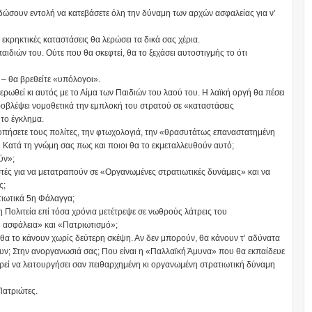
 δώσουν εντολή να κατεβάσετε όλη την δύναμη των αρχών ασφαλείας για ν’
 εκρηκτικές καταστάσεις θα λερώσει τα δικά σας χέρια.
αιδιών του. Ούτε που θα σκεφτεί, θα το ξεχάσει αυτοστιγμής το ότι
 – θα βρεθείτε «υπόλογοι».
ερωθεί κι αυτός με το Αίμα των Παιδιών του λαού του. Η λαϊκή οργή θα πέσει
ροβλέψει νομοθετικά την εμπλοκή του στρατού σε «καταστάσεις
το έγκλημα.
υπήσετε τους πολίτες, την φτωχολογιά, την «θρασυτάτως επαναστατημένη
Κατά τη γνώμη σας πως και ποιοι θα το εκμεταλλευθούν αυτό;
ύν»;
τές για να μετατραπούν σε «Οργανωμένες στρατιωτικές δυνάμεις» και να
ς;
ατιωτικά 5η Φάλαγγα;
 Πολιτεία επί τόσα χρόνια μετέτρεψε σε νωθρούς λάτρεις του
ή ασφάλεια» και «Πατριωτισμό»;
α το κάνουν χωρίς δεύτερη σκέψη. Αν δεν μπορούν, θα κάνουν τ’ αδύνατα
ουν; Στην ανοργανωσιά σας; Που είναι η «Παλλαϊκή Άμυνα» που θα εκπαίδευε
πορεί να λειτουργήσει σαν πειθαρχημένη κι οργανωμένη στρατιωτική δύναμη
Πατριώτες.