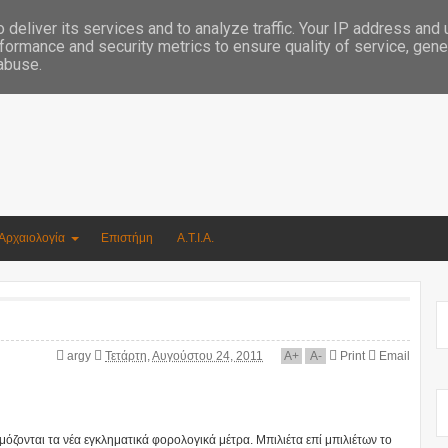
Συγγραφέας Νικόλαος Αργυρίου
deliver its services and to analyze traffic. Your IP address and
formance and security metrics to ensure quality of service, gen
 abuse.
Αρχαιολογία
Επιστήμη
Α.Τ.Ι.Α.
argy
Τετάρτη, Αυγούστου 24, 2011
A
+
A
-
Print
Email
όζονται τα νέα εγκληματικά φορολογικά μέτρα. Μπιλιέτα επί μπιλιέτων το