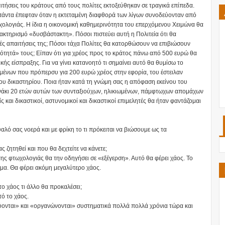
τήσεις του κράτους από τους πολίτες εκτοξεύθηκαν σε τραγικά επίπεδα.
πάντα έπεφταν όταν η εκτεταμένη διαφθορά των λίγων συνοδεύονταν από
ολογιάς. Η ίδια η οικονομική καθημερινότητα του επερχόμενου Χειμώνα θα
ακτηρισμό «δυσβάστακτη». Πόσοι πιστεύει αυτή η Πολιτεία ότι θα
ές απαιτήσεις της; Πόσοι τάχα Πολίτες θα κατορθώσουν να επιβιώσουν
ότητά» τους; Είπαν ότι για χρέος προς το κράτος πάνω από 500 ευρώ θα
ής είσπραξης. Για να γίνει κατανοητό τι σημαίνει αυτό θα θυμίσω το
ωμένων που πρόπερσυ για 200 ευρώ χρέος στην εφορία, του έστειλαν
 του δικαστηρίου. Ποια ήταν κατά τη γνώμη σας η απόφαση εκείνου του
νάκι 20 ετών αυτών των συνταξιούχων, ηλικιωμένων, πάμφτωχων απομάχων
ίς και δικαστικοί, αστυνομικοί και δικαστικοί επιμελητές θα ήταν φαντάζομαι
αλό σας νοερά και με φρίκη το τι πρόκειται να βιώσουμε ως τα
ς ζητηθεί και που θα δεχτείτε να κάνετε;
της φτωχολογιάς θα την οδηγήσει σε «εξέγερση». Αυτό θα φέρει χάος. Το
αίμα. Θα φέρει ακόμη μεγαλύτερο χάος.
ο χάος τι άλλο θα προκαλέσει;
ό το χάος.
δεύονται» και «οργανώνονται» συστηματικά πολλά πολλά χρόνια τώρα και