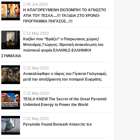
05
Jun
2023
Η ΑΠΑΓΟΡΕΥΜΕΝΗ ΕΚΠΟΜΠΗ! ΤΟ ΑΓΝΩΣΤΟ
ΑΤΙΑ ΤΟΥ ΤΕΣΛΑ....!!! ΤΑΞΙΔΙΑ ΣΤΟ ΧΡΟΝΟ-
ΠΡΟΓΡΑΜΜΑ ΠΗΓΑΣΟΣ...!!!
22
May
2023
Καζάνι που “Βράζει” ο Πατριωτικος χώρος!
Μπινιάρης Γιώργος: Ιδρυτική ανακοίνωση του
πολιτικού φορέα ΕΛΛΗΝΙ.Σ-ΕΛΛΗΝΙΚΗ
ΣΥΜΜΑΧΙΑ
22
May
2023
Ανακαλύφθηκε ο τάφος του Γίγαντα Γκιλγκαμές
μετά την αποξήρανση του ποταμού Ευφράτη;
22
May
2023
TESLA KNEW The Secret of the Great Pyramid:
Unlimited Energy to Power the World
22
May
2023
Pyramids Found Beneath Antarctic Ice