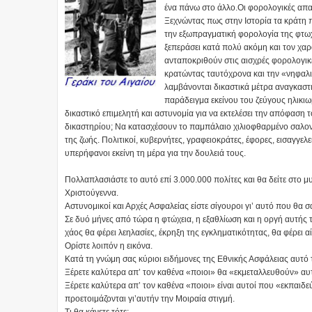
ένα πάνω στο άλλο.Οι φορολογικές απαι
Ξεχνώντας πως στην Ιστορία τα κράτη 
την εξωπραγματική φορολογία της φτωχ
ξεπεράσει κατά πολύ ακόμη και τον χαρ
ανταποκριθούν στις αισχρές φορολογικ
κρατώντας ταυτόχρονα και την «νηφαλι
λαμβάνονται δικαστικά μέτρα αναγκαστικ
παράδειγμα εκείνου του ζεύγους ηλικι
δικαστικό επιμελητή και αστυνομία για να εκτελέσει την απόφαση
δικαστηρίου; Να κατασχέσουν το παμπάλαιο χιλιοφθαρμένο σαλο
της ζωής. Πολιτικοί, κυβερνήτες, γραφειοκράτες, έφορες, εισαγγελε
υπερήφανοι εκείνη τη μέρα για την δουλειά τους.
Πολλαπλασιάστε το αυτό επί 3.000.000 πολίτες και θα δείτε στο μυ
Χριστούγεννα.
Αστυνομικοί και Αρχές Ασφαλείας είστε σίγουροι γι’ αυτό που θα σα
Σε δυό μήνες από τώρα η φτώχεια, η εξαθλίωση και η οργή αυτής 
χάος θα φέρει λεηλασίες, έκρηξη της εγκληματικότητας, θα φέρει 
Ορίστε λοιπόν η εικόνα.
Κατά τη γνώμη σας κύριοι ειδήμονες της Εθνικής Ασφάλειας αυτό τ
Ξέρετε καλύτερα απ’ τον καθένα «ποιοι» θα «εκμεταλλευθούν» αυτ
Ξέρετε καλύτερα απ’ τον καθένα «ποιοι» είναι αυτοί που «εκπαι
προετοιμάζονται γι’αυτήν την Μοιραία στιγμή.