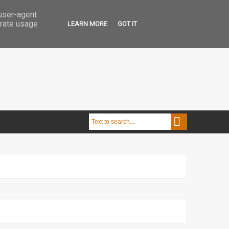
 user-agent
erate usage
LEARN MORE
GOT IT