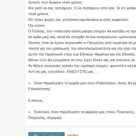
Αυτούς που διώκετε τόσα χρόνια;
Και γιατί να σας πιστέψουν; Τι να πιστέψουν από σας; Το ότι γρά
τόσα χρόνια;
Ότι τόσες φορές σας χτύπησαν καμπανάκια κι εσείς κωφεύατε;
Όχι κύριοι.
Ο Πολίτης, την «τελευταία εκείνη μαύρη στιγμή» θα κοιτάξει να προ
αν έρθει μαζί σας απλά θα ενταχθεί σε ένα ανοργάνωτο «μπουλούκ
Σκοπός είναι να έχουν οργανωθεί οι Πατριώτες από νωρίτερα σε μ
πειστεί για την οργάνωση, την αποτελεσματικότητα και την ισχύ τη
αυτήν την Οργάνωση υπερ των Εθνικών Θεμάτων και της Εθνικής 
Μόνον τότε θα μπορέσετε να τους έχετε δίπλα σας και απέναντι σε
Αν θέλετε ενισχύσεις λοιπόν την «κρίσιμη στιγμή», φροντίστε να
Αντί να μας «χτυπάτε», ΕΝΙΣΧΥΣΤΕ μας….
«…Όταν παραδώσετε το κεφάλι μου στον Ροβεσπιέρο, ποιος θα βρί
Επανάσταση)
ή αλλιώς,
«…Ένστολοι, όταν παραδώσετε τα κεφάλια μας στους Πολιτικούς, π
Πατριώτες, σήμερα))
argy