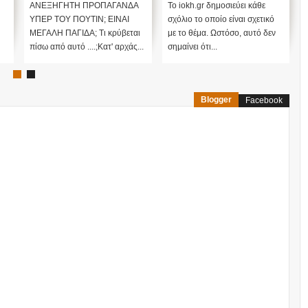
ΠΟΥΤΙΝ;
ΑΝΕΞΗΓΗΤΗ ΠΡΟΠΑΓΑΝΔΑ
Το iokh.gr δημοσιεύει κάθε
ΥΠΕΡ ΤΟΥ ΠΟΥΤΙΝ; ΕΙΝΑΙ
σχόλιο το οποίο είναι σχετικό
ΜΕΓΑΛΗ ΠΑΓΙΔΑ; Τι κρύβεται
με το θέμα. Ωστόσο, αυτό δεν
πίσω από αυτό ....;Κατ' αρχάς...
σημαίνει ότι...
Blogger
Facebook