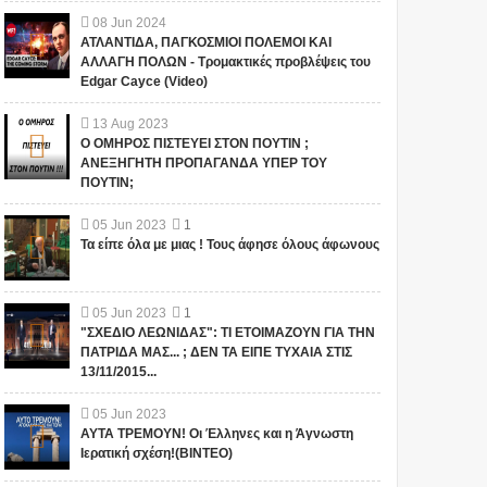
08
Jun
2024
ΑΤΛΑΝΤΙΔΑ, ΠΑΓΚΟΣΜΙΟΙ ΠΟΛΕΜΟΙ ΚΑΙ
ΑΛΛΑΓΗ ΠΟΛΩΝ - Τρομακτικές προβλέψεις του
Edgar Cayce (Video)
13
Aug
2023
Ο ΟΜΗΡΟΣ ΠΙΣΤΕΥΕΙ ΣΤΟΝ ΠΟΥΤΙΝ ;
ΑΝΕΞΗΓΗΤΗ ΠΡΟΠΑΓΑΝΔΑ ΥΠΕΡ ΤΟΥ
ΠΟΥΤΙΝ;
05
Jun
2023
1
Τα είπε όλα με μιας ! Τους άφησε όλους άφωνους
05
Jun
2023
1
"ΣΧΕΔΙΟ ΛΕΩΝΙΔΑΣ": ΤΙ ΕΤΟΙΜΑΖΟΥΝ ΓΙΑ ΤΗΝ
ΠΑΤΡΙΔΑ ΜΑΣ... ; ΔΕΝ ΤΑ ΕΙΠΕ ΤΥΧΑΙΑ ΣΤΙΣ
13/11/2015...
05
Jun
2023
ΑΥΤΑ ΤΡΕΜΟΥΝ! Οι Έλληνες και η Άγνωστη
Ιερατική σχέση!(ΒΙΝΤΕΟ)