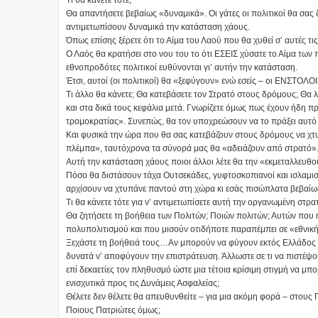
Τι θα κάνετε τότε;
Θα απαντήσετε βεβαίως «δυναμικά». Οι γάτες οι πολιτικοί θα σας
αντιμετωπίσουν δυναμικά την κατάσταση χάους.
Όπως επίσης ξέρετε ότι το Αίμα του Λαού που θα χυθεί σ’ αυτές τις
Ο Λαός θα κρατήσει στο νου του το ότι ΕΣΕΙΣ χύσατε το Αίμα των π
εθνοπροδότες πολιτικοί ευθύνονται γι’ αυτήν την κατάσταση.
Έτσι, αυτοί (οι πολιτικοί) θα «ξεφύγουν» ενώ εσείς – οι ΕΝΣΤΟΛΟΙ
Τι άλλο θα κάνετε; Θα κατεβάσετε τον Στρατό στους δρόμους; Θα λ
και στα δικά τους κεφάλια μετά. Γνωρίζετε όμως πως έχουν ήδη π
τρομοκρατίας». Συνεπώς, θα τον υποχρεώσουν να το πράξει αυτό 
Και φυσικά την ώρα που θα σας κατεβάζουν στους δρόμους να χτ
πλέμπα», ταυτόχρονα τα σύνορά μας θα «αδειάζουν από στρατό». 
Αυτή την κατάσταση χάους ποιοι άλλοι λέτε θα την «εκμεταλλευθο
Πόσο θα διστάσουν τάχα Ουτσεκάδες, γυφτοσκοπιανοί και ισλαμισ
αρχίσουν να χτυπάνε παντού στη χώρα κι εσάς πισώπλατα βεβαίω
Τι θα κάνετε τότε για ν’ αντιμετωπίσετε αυτή την οργανωμένη στρ
Θα ζητήσετε τη βοήθεια των Πολιτών; Ποιών πολιτών; Αυτών που η
πολυπολιτισμού και που μισούν οτιδήποτε παραπέμπει σε «εθνικ
Ξεχάστε τη βοήθειά τους…Αν μπορούν να φύγουν εκτός Ελλάδος θ
δυνατά ν’ αποφύγουν την επιστράτευση. Άλλωστε σε τι να πιστέψ
επί δεκαετίες τον πληθυσμό ώστε μια τέτοια κρίσιμη στιγμή να μ
ενισχυτικά προς τις Δυνάμεις Ασφαλείας;
Θέλετε δεν θέλετε θα απευθυνθείτε – για μια ακόμη φορά – στους 
Ποιους Πατριώτες όμως;