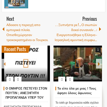
Next
Previous
Αδειασε η περιοχή απο
. . Ξυπνήστε ρε ! _ Ο σιωπών
εμπορικά πλοία.
δοκεί συναινείν . .:
Οπισθοχώρησαν
Ενεργοποιήθηκε η Ελληνο -
τροκοκρατημένοι οι Τουρκοι.
Ισραηλινή αμυντική συμφω...
Recent Posts
1
Ο ΟΜΗΡΟΣ ΠΙΣΤΕΥΕΙ ΣΤΟΝ
Τα είπε όλα με μιας ! Τους
ΠΟΥΤΙΝ ; ΑΝΕΞΗΓΗΤΗ
άφησε όλους άφωνους
ΠΡΟΠΑΓΑΝΔΑ ΥΠΕΡ ΤΟΥ
ΠΟΥΤΙΝ;
Το iokh.gr δημοσιεύει κάθε σχόλιο
ΑΝΕΞΗΓΗΤΗ ΠΡΟΠΑΓΑΝΔΑ