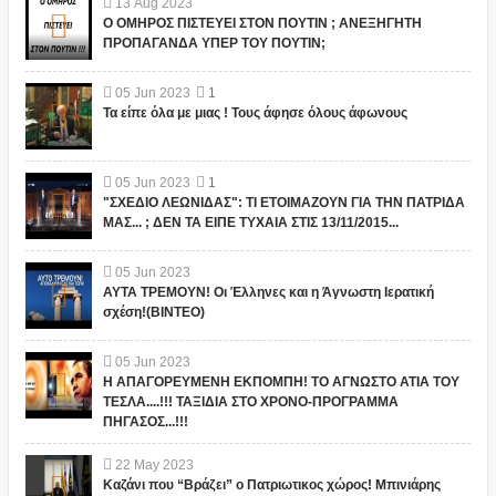
13
Aug
2023
Ο ΟΜΗΡΟΣ ΠΙΣΤΕΥΕΙ ΣΤΟΝ ΠΟΥΤΙΝ ; ΑΝΕΞΗΓΗΤΗ
ΠΡΟΠΑΓΑΝΔΑ ΥΠΕΡ ΤΟΥ ΠΟΥΤΙΝ;
05
Jun
2023
1
Τα είπε όλα με μιας ! Τους άφησε όλους άφωνους
05
Jun
2023
1
"ΣΧΕΔΙΟ ΛΕΩΝΙΔΑΣ": ΤΙ ΕΤΟΙΜΑΖΟΥΝ ΓΙΑ ΤΗΝ ΠΑΤΡΙΔΑ
ΜΑΣ... ; ΔΕΝ ΤΑ ΕΙΠΕ ΤΥΧΑΙΑ ΣΤΙΣ 13/11/2015...
05
Jun
2023
ΑΥΤΑ ΤΡΕΜΟΥΝ! Οι Έλληνες και η Άγνωστη Ιερατική
σχέση!(ΒΙΝΤΕΟ)
05
Jun
2023
Η ΑΠΑΓΟΡΕΥΜΕΝΗ ΕΚΠΟΜΠΗ! ΤΟ ΑΓΝΩΣΤΟ ΑΤΙΑ ΤΟΥ
ΤΕΣΛΑ....!!! ΤΑΞΙΔΙΑ ΣΤΟ ΧΡΟΝΟ-ΠΡΟΓΡΑΜΜΑ
ΠΗΓΑΣΟΣ...!!!
22
May
2023
Καζάνι που “Βράζει” ο Πατριωτικος χώρος! Μπινιάρης