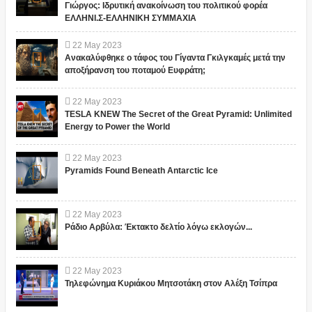
Γιώργος: Ιδρυτική ανακοίνωση του πολιτικού φορέα
ΕΛΛΗΝΙ.Σ-ΕΛΛΗΝΙΚΗ ΣΥΜΜΑΧΙΑ
22
May
2023
Ανακαλύφθηκε ο τάφος του Γίγαντα Γκιλγκαμές μετά την
αποξήρανση του ποταμού Ευφράτη;
22
May
2023
TESLA KNEW The Secret of the Great Pyramid: Unlimited
Energy to Power the World
22
May
2023
Pyramids Found Beneath Antarctic Ice
22
May
2023
Ράδιο Αρβύλα: Έκτακτο δελτίο λόγω εκλογών...
22
May
2023
Τηλεφώνημα Κυριάκου Μητσοτάκη στον Αλέξη Τσίπρα