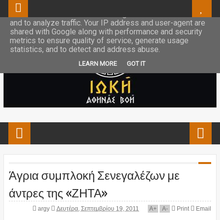
This site uses cookies from Google to deliver its services
and to analyze traffic. Your IP address and user-agent are
shared with Google along with performance and security
metrics to ensure quality of service, generate usage
statistics, and to detect and address abuse.
LEARN MORE
GOT IT
Άγρια συμπλοκή Σενεγαλέζων με
άντρες της «ΖΗΤΑ»
argy
Δευτέρα, Σεπτεμβρίου 19, 2011
A
+
A
-
Print
Email