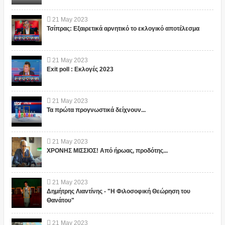
21
May
2023
Τσίπρας: Εξαιρετικά αρνητικό το εκλογικό αποτέλεσμα
21
May
2023
Exit poll : Εκλογές 2023
21
May
2023
Τα πρώτα προγνωστικά δείχνουν...
21
May
2023
ΧΡΟΝΗΣ ΜΙΣΣΙΟΣ! Από ήρωας, προδότης...
21
May
2023
Δημήτρης Λιαντίνης - "Η Φιλοσοφική Θεώρηση του
Θανάτου"
21
May
2023