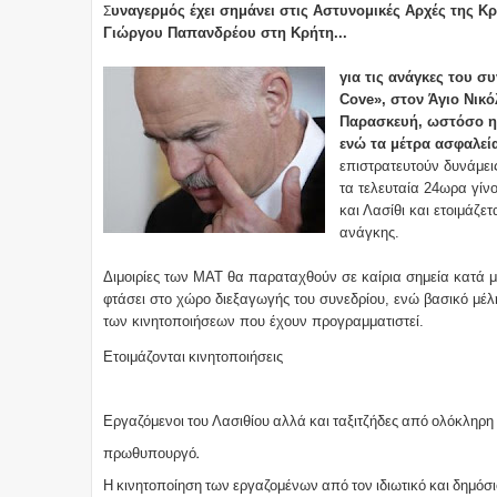
υναγερμός έχει σημάνει στις Αστυνομικές Αρχές της 
Σ
Γιώργου Παπανδρέου στη Κρήτη...
για τις ανάγκες του σ
Cove», στον Άγιο Νικό
Παρασκευή, ωστόσο η 
ενώ τα μέτρα ασφαλεία
επιστρατευτούν δυνάμει
τα τελευταία 24ωρα γίν
και Λασίθι και ετοιμάζ
ανάγκης.
Διμοιρίες των ΜΑΤ θα παραταχθούν σε καίρια σημεία κατά 
φτάσει στο χώρο διεξαγωγής του συνεδρίου, ενώ βασικό μέλ
των κινητοποιήσεων που έχουν προγραμματιστεί.
Ετοιμάζονται κινητοποιήσεις
Εργαζόμενοι του Λασιθίου αλλά και ταξιτζήδες από ολόκληρη 
πρωθυπουργό.
Η κινητοποίηση των εργαζομένων από τον ιδιωτικό και δημόσιο