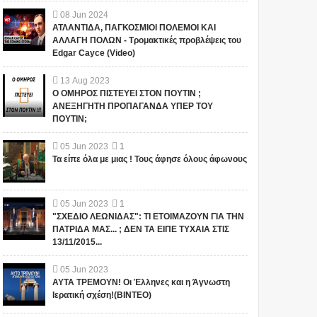
08
Jun
2024
ΑΤΛΑΝΤΙΔΑ, ΠΑΓΚΟΣΜΙΟΙ ΠΟΛΕΜΟΙ ΚΑΙ
ΑΛΛΑΓΗ ΠΟΛΩΝ - Τρομακτικές προβλέψεις του
Edgar Cayce (Video)
13
Aug
2023
Ο ΟΜΗΡΟΣ ΠΙΣΤΕΥΕΙ ΣΤΟΝ ΠΟΥΤΙΝ ;
ΑΝΕΞΗΓΗΤΗ ΠΡΟΠΑΓΑΝΔΑ ΥΠΕΡ ΤΟΥ
ΠΟΥΤΙΝ;
05
Jun
2023
1
Τα είπε όλα με μιας ! Τους άφησε όλους άφωνους
05
Jun
2023
1
"ΣΧΕΔΙΟ ΛΕΩΝΙΔΑΣ": ΤΙ ΕΤΟΙΜΑΖΟΥΝ ΓΙΑ ΤΗΝ
ΠΑΤΡΙΔΑ ΜΑΣ... ; ΔΕΝ ΤΑ ΕΙΠΕ ΤΥΧΑΙΑ ΣΤΙΣ
13/11/2015...
05
Jun
2023
ΑΥΤΑ ΤΡΕΜΟΥΝ! Οι Έλληνες και η Άγνωστη
Ιερατική σχέση!(ΒΙΝΤΕΟ)