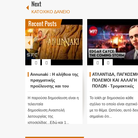
Next
ΚΑΤΟΧΙΚΟ ΔΑΝΕΙΟ
Recent Posts
Annunaki : Η αλήθεια της
ΑΤΛΑΝΤΙΔΑ, ΠΑΓΚΟΣΜΙ
πραγματικής
ΠΟΛΕΜΟΙ ΚΑΙ ΑΛΛΑΓΗ
προέλευσης και του
ΠΟΛΩΝ - Τρομακτικές
σκοπού τους και
προβλέψεις του Edgar
αναστολή λειτουργίας
Cayce (Video)
Η παρούσα δημοσίευση είναι η
Το iokh.gr δημοσιεύει κάθε
μας ....
τελευταία
σχόλιο το οποίο είναι σχετικό
δημοσίευση:Αναστολή
με το θέμα. Ωστόσο, αυτό δεν
λειτουργίας της
σημαίνει ότι...
ιστοσελίδας...Εδώ και 1...