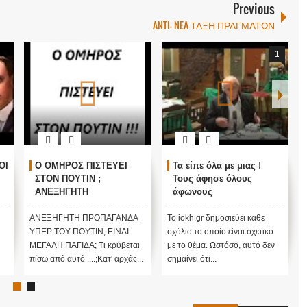
Previous
ANTI- NEA ΤΑΞΗ ΠΡΑΓΜΑΤΩΝ
1
ΟΙ
Ο ΟΜΗΡΟΣ ΠΙΣΤΕΥΕΙ
Τα είπε όλα με μιας !
ΣΤΟΝ ΠΟΥΤΙΝ ;
Τους άφησε όλους
ΑΝΕΞΗΓΗΤΗ
άφωνους
ΠΡΟΠΑΓΑΝΔΑ ΥΠΕΡ ΤΟΥ
ΠΟΥΤΙΝ;
ΑΝΕΞΗΓΗΤΗ ΠΡΟΠΑΓΑΝΔΑ
Το iokh.gr δημοσιεύει κάθε
ΥΠΕΡ ΤΟΥ ΠΟΥΤΙΝ; ΕΙΝΑΙ
σχόλιο το οποίο είναι σχετικό
ΜΕΓΑΛΗ ΠΑΓΙΔΑ; Τι κρύβεται
με το θέμα. Ωστόσο, αυτό δεν
πίσω από αυτό ....;Κατ' αρχάς...
σημαίνει ότι...