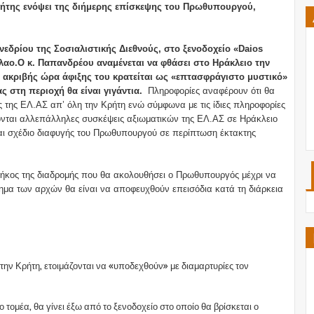
Κρήτης ενόψει της διήμερης επίσκεψης του Πρωθυπουργού,
υνεδρίου της Σοσιαλιστικής Διεθνούς, στο ξενοδοχείο «Daios
λαο.Ο κ. Παπανδρέου αναμένεται να φθάσει στο Ηράκλειο την
ακριβής ώρα άφιξης του κρατείται ως «επτασφράγιστο μυστικό»
ς στη περιοχή θα είναι γιγάντια.
Πληροφορίες αναφέρουν ότι θα
ς της ΕΛ.ΑΣ απ’ όλη την Κρήτη ενώ σύμφωνα με τις ίδιες πληροφορίες
ονται αλλεπάλληλες συσκέψεις αξιωματικών της ΕΛ.ΑΣ σε Ηράκλειο
εται σχέδιο διαφυγής του Πρωθυπουργού σε περίπτωση έκτακτης
μήκος της διαδρομής που θα ακολουθήσει ο Πρωθυπουργός μέχρι να
ημα των αρχών θα είναι να αποφευχθούν επεισόδια κατά τη διάρκεια
την Κρήτη, ετοιμάζονται να «υποδεχθούν» με διαμαρτυρίες τον
 τομέα, θα γίνει έξω από το ξενοδοχείο στο οποίο θα βρίσκεται ο