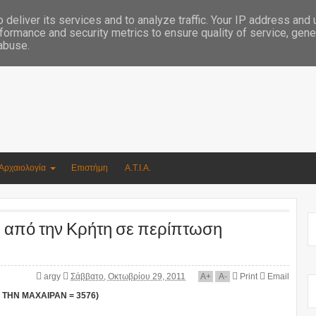
Συγγραφέας Νικόλαος Αργυρίου
deliver its services and to analyze traffic. Your IP address and
formance and security metrics to ensure quality of service, gen
 abuse.
Αρχαιολογία
Επιστήμη
Α.Τ.Ι.Α.
 από την Κρήτη σε περίπτωση
argy
Σάββατο, Οκτωβρίου 29, 2011
A
+
A
-
Print
Email
ΤΗΝ ΜΑΧΑΙΡΑΝ = 3576)