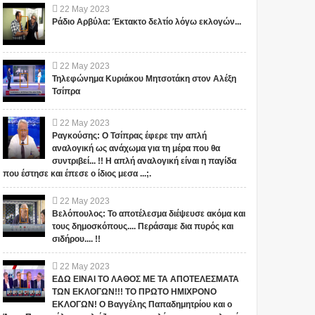
22
May
2023
Ράδιο Αρβύλα: Έκτακτο δελτίο λόγω εκλογών...
22
May
2023
Τηλεφώνημα Κυριάκου Μητσοτάκη στον Αλέξη
Τσίπρα
22
May
2023
Ραγκούσης: Ο Τσίπρας έφερε την απλή
αναλογική ως ανάχωμα για τη μέρα που θα
συντριβεί... !! Η απλή αναλογική είναι η παγίδα
που έστησε και έπεσε ο ίδιος μεσα ...;.
22
May
2023
Βελόπουλος: Το αποτέλεσμα διέψευσε ακόμα και
τους δημοσκόπους.... Περάσαμε δια πυρός και
σιδήρου.... !!
22
May
2023
ΕΔΩ ΕΙΝΑΙ ΤΟ ΛΑΘΟΣ ΜΕ ΤΑ ΑΠΟΤΕΛΕΣΜΑΤΑ
ΤΩΝ ΕΚΛΟΓΩΝ!!! ΤΟ ΠΡΩΤΟ ΗΜΙΧΡΟΝΟ
ΕΚΛΟΓΩΝ! Ο Βαγγέλης Παπαδημητρίου και ο