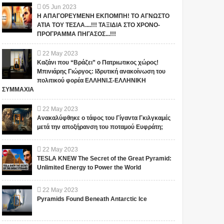
05
Jun
2023
Η ΑΠΑΓΟΡΕΥΜΕΝΗ ΕΚΠΟΜΠΗ! ΤΟ ΑΓΝΩΣΤΟ
ΑΤΙΑ ΤΟΥ ΤΕΣΛΑ....!!! ΤΑΞΙΔΙΑ ΣΤΟ ΧΡΟΝΟ-
ΠΡΟΓΡΑΜΜΑ ΠΗΓΑΣΟΣ...!!!
1
22
May
2023
Καζάνι που “Βράζει” ο Πατριωτικος χώρος!
Μπινιάρης Γιώργος: Ιδρυτική ανακοίνωση του
πολιτικού φορέα ΕΛΛΗΝΙ.Σ-ΕΛΛΗΝΙΚΗ
ΣΥΜΜΑΧΙΑ
22
May
2023
Ανακαλύφθηκε ο τάφος του Γίγαντα Γκιλγκαμές
"ΣΧΕΔΙΟ ΛΕΩΝΙΔΑΣ": ΤΙ
ΑΥΤΑ ΤΡΕΜΟΥΝ! Οι
μετά την αποξήρανση του ποταμού Ευφράτη;
ΕΤΟΙΜΑΖΟΥΝ ΓΙΑ ΤΗΝ
Έλληνες και η Άγνωστη
ΠΑΤΡΙΔΑ ΜΑΣ... ; ΔΕΝ ΤΑ
Ιερατική σχέση!(ΒΙΝΤΕΟ)
ΕΙΠΕ ΤΥΧΑΙΑ ΣΤΙΣ
22
May
2023
13/11/2015...
TESLA KNEW The Secret of the Great Pyramid:
Το iokh.gr δημοσιεύει κάθε
Το iokh.gr δημοσιεύει κάθε
Unlimited Energy to Power the World
σχόλιο το οποίο είναι σχετικό
σχόλιο το οποίο είναι σχετικό
με το θέμα. Ωστόσο, αυτό δεν
με το θέμα. Ωστόσο, αυτό δεν
σημαίνει ότι...
σημαίνει ότι...
22
May
2023
Pyramids Found Beneath Antarctic Ice