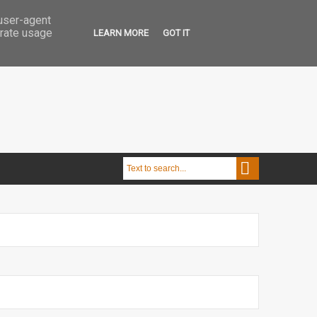
 user-agent
erate usage
LEARN MORE
GOT IT