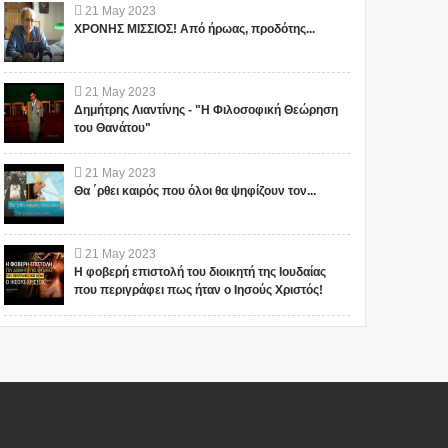
21
May
2023
ΧΡΟΝΗΣ ΜΙΣΣΙΟΣ! Από ήρωας, προδότης...
21
May
2023
Δημήτρης Λιαντίνης - "Η Φιλοσοφική Θεώρηση
του Θανάτου"
21
May
2023
Θα ΄ρθει καιρός που όλοι θα ψηφίζουν τον...
21
May
2023
Η φοβερή επιστολή του διοικητή της Ιουδαίας
που περιγράφει πως ήταν ο Ιησούς Χριστός!