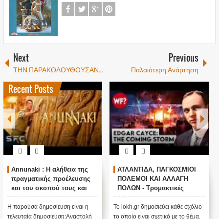
Next
Previous
ΤΗΝ ΠΑΡΑΚΟΛΟΥΘΟΥΣΑΝ...
Παλαιότερη Ανάρτηση
Recent Posts
Annunaki : Η αλήθεια της
ΑΤΛΑΝΤΙΔΑ, ΠΑΓΚΟΣΜΙΟΙ
πραγματικής προέλευσης
ΠΟΛΕΜΟΙ ΚΑΙ ΑΛΛΑΓΗ
και του σκοπού τους και
ΠΟΛΩΝ - Τρομακτικές
αναστολή λειτουργίας μας
προβλέψεις του Edgar
....
Cayce (Video)
Η παρούσα δημοσίευση είναι η
Το iokh.gr δημοσιεύει κάθε σχόλιο
τελευταία δημοσίευση:Αναστολή
το οποίο είναι σχετικό με το θέμα.