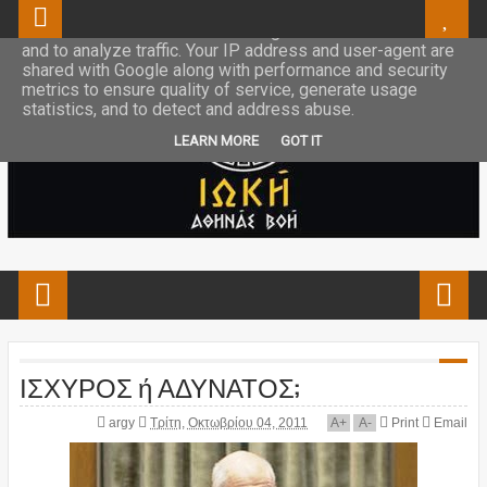
This site uses cookies from Google to deliver its services
and to analyze traffic. Your IP address and user-agent are
shared with Google along with performance and security
metrics to ensure quality of service, generate usage
statistics, and to detect and address abuse.
LEARN MORE
GOT IT
ΙΣΧΥΡΟΣ ή ΑΔΥΝΑΤΟΣ;
argy
Τρίτη, Οκτωβρίου 04, 2011
A
+
A
-
Print
Email