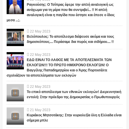
Ραγκούσης: Ο Τσίπρας έφερε την απλή αναλογική ως
ανάχωμα για τη μέρα που θα συντριβεί... !! Η απλή
αναλογική είναι η παγίδα που έστησε και έπεσε ο ίδιος
μεσα ...;.
22
May
2023
Βελόπουλος: Το αποτέλεσμα διέψευσε ακόμα και τους
δημοσκόπους.... Περάσαμε δια πυρός και σιδήρου.... !!
22
May
2023
ΕΔΩ ΕΙΝΑΙ ΤΟ ΛΑΘΟΣ ΜΕ ΤΑ ΑΠΟΤΕΛΕΣΜΑΤΑ ΤΩΝ
ΕΚΛΟΓΩΝ!!! ΤΟ ΠΡΩΤΟ ΗΜΙΧΡΟΝΟ ΕΚΛΟΓΩΝ! Ο
Βαγγέλης Παπαδημητρίου και ο Άρης Πορτοσάλτε
σχολιάζουν τα αποτελέσματα των εκλογών
22
May
2023
Το επικό αποτέλεσμα των εθνικών εκλογών! Διερευνητική
εντολή: Στην πρόεδρο της Δημοκρατίας ο Πρωθυπουργός
21
May
2023
Κυριάκος Μητσοτάκης: Στην κυριολεξία όλη η Ελλαδα είναι
σήμερα μπλε