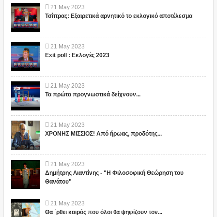
21
May
2023
Τσίπρας: Εξαιρετικά αρνητικό το εκλογικό αποτέλεσμα
21
May
2023
Exit poll : Εκλογές 2023
21
May
2023
Τα πρώτα προγνωστικά δείχνουν...
21
May
2023
ΧΡΟΝΗΣ ΜΙΣΣΙΟΣ! Από ήρωας, προδότης...
21
May
2023
Δημήτρης Λιαντίνης - "Η Φιλοσοφική Θεώρηση του
Θανάτου"
21
May
2023
Θα ΄ρθει καιρός που όλοι θα ψηφίζουν τον...