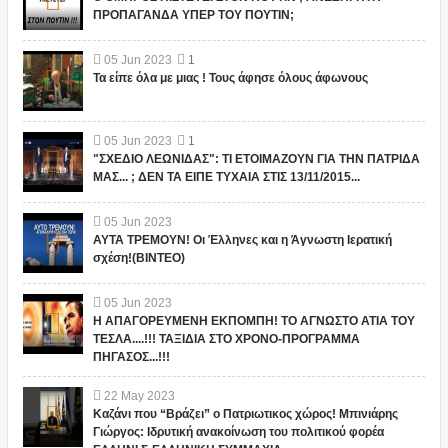
ΠΡΟΠΑΓΑΝΔΑ ΥΠΕΡ ΤΟΥ ΠΟΥΤΙΝ;
05
Jun
2023
1
Τα είπε όλα με μιας ! Τους άφησε όλους άφωνους
05
Jun
2023
1
"ΣΧΕΔΙΟ ΛΕΩΝΙΔΑΣ": ΤΙ ΕΤΟΙΜΑΖΟΥΝ ΓΙΑ ΤΗΝ ΠΑΤΡΙΔΑ
ΜΑΣ... ; ΔΕΝ ΤΑ ΕΙΠΕ ΤΥΧΑΙΑ ΣΤΙΣ 13/11/2015...
05
Jun
2023
ΑΥΤΑ ΤΡΕΜΟΥΝ! Οι Έλληνες και η Άγνωστη Ιερατική
σχέση!(ΒΙΝΤΕΟ)
05
Jun
2023
Η ΑΠΑΓΟΡΕΥΜΕΝΗ ΕΚΠΟΜΠΗ! ΤΟ ΑΓΝΩΣΤΟ ΑΤΙΑ ΤΟΥ
ΤΕΣΛΑ....!!! ΤΑΞΙΔΙΑ ΣΤΟ ΧΡΟΝΟ-ΠΡΟΓΡΑΜΜΑ
ΠΗΓΑΣΟΣ...!!!
22
May
2023
Καζάνι που “Βράζει” ο Πατριωτικος χώρος! Μπινιάρης
Γιώργος: Ιδρυτική ανακοίνωση του πολιτικού φορέα