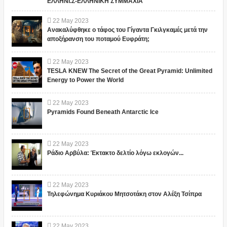
ΕΛΛΗΝΙ.Σ-ΕΛΛΗΝΙΚΗ ΣΥΜΜΑΧΙΑ
22
May
2023
Ανακαλύφθηκε ο τάφος του Γίγαντα Γκιλγκαμές μετά την
αποξήρανση του ποταμού Ευφράτη;
22
May
2023
TESLA KNEW The Secret of the Great Pyramid: Unlimited
Energy to Power the World
22
May
2023
Pyramids Found Beneath Antarctic Ice
22
May
2023
Ράδιο Αρβύλα: Έκτακτο δελτίο λόγω εκλογών...
22
May
2023
Τηλεφώνημα Κυριάκου Μητσοτάκη στον Αλέξη Τσίπρα
22
May
2023