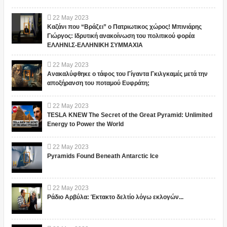
22
May
2023
Καζάνι που “Βράζει” ο Πατριωτικος χώρος! Μπινιάρης
Γιώργος: Ιδρυτική ανακοίνωση του πολιτικού φορέα
ΕΛΛΗΝΙ.Σ-ΕΛΛΗΝΙΚΗ ΣΥΜΜΑΧΙΑ
22
May
2023
Ανακαλύφθηκε ο τάφος του Γίγαντα Γκιλγκαμές μετά την
αποξήρανση του ποταμού Ευφράτη;
22
May
2023
TESLA KNEW The Secret of the Great Pyramid: Unlimited
Energy to Power the World
22
May
2023
Pyramids Found Beneath Antarctic Ice
22
May
2023
Ράδιο Αρβύλα: Έκτακτο δελτίο λόγω εκλογών...