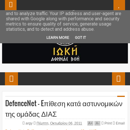
This site uses cookies from Google to deliver its services
and to analyze traffic. Your IP address and user-agent are
shared with Google along with performance and security
metrics to ensure quality of service, generate usage
statistics, and to detect and address abuse.
LEARN MORE
GOT IT
DefenceNet - Eπίθεση κατά αστυνομικών
της ομάδας ΔΙΑΣ
argy
Πέμπτη, Οκτωβρίου 06, 2011
A
+
A
-
Print
Email