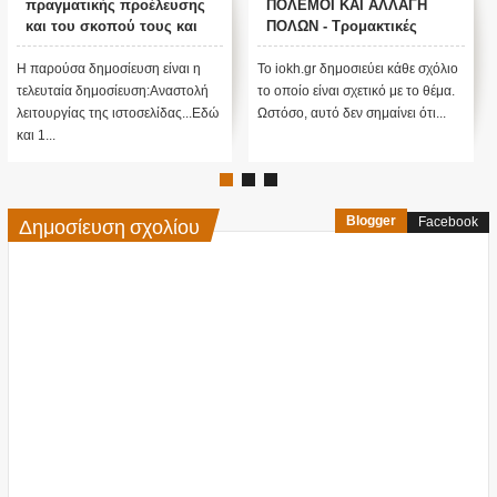
πραγματικής προέλευσης
ΠΟΛΕΜΟΙ ΚΑΙ ΑΛΛΑΓΗ
και του σκοπού τους και
ΠΟΛΩΝ - Τρομακτικές
αναστολή λειτουργίας μας
προβλέψεις του Edgar
....
Cayce (Video)
Η παρούσα δημοσίευση είναι η
Το iokh.gr δημοσιεύει κάθε σχόλιο
τελευταία δημοσίευση:Αναστολή
το οποίο είναι σχετικό με το θέμα.
λειτουργίας της ιστοσελίδας...Εδώ
Ωστόσο, αυτό δεν σημαίνει ότι...
και 1...
Δημοσίευση σχολίου
Blogger
Facebook