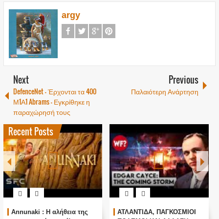
argy
Next
Previous
DefenceNet - Έρχονται τα 400
Παλαιότερη Ανάρτηση
Μ1Α1 Abrams - Εγκρίθηκε η
παραχώρησή τους
Recent Posts
Annunaki : Η αλήθεια της
ΑΤΛΑΝΤΙΔΑ, ΠΑΓΚΟΣΜΙΟΙ