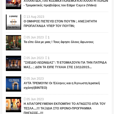
ΑΤΛΑΝΤΙΔΑ, ΠΑΓΚΟΣΜΙΟΙ ΠΟΛΕΜΟΙ ΚΑΙ ΑΛΛΑΓΗ ΠΟΛΩΝ
- Τρομακτικές προβλέψεις του Edgar Cayce (Video)
13
Aug
2023
Ο ΟΜΗΡΟΣ ΠΙΣΤΕΥΕΙ ΣΤΟΝ ΠΟΥΤΙΝ ; ΑΝΕΞΗΓΗΤΗ
ΠΡΟΠΑΓΑΝΔΑ ΥΠΕΡ ΤΟΥ ΠΟΥΤΙΝ;
05
Jun
2023
1
Τα είπε όλα με μιας ! Τους άφησε όλους άφωνους
05
Jun
2023
1
"ΣΧΕΔΙΟ ΛΕΩΝΙΔΑΣ": ΤΙ ΕΤΟΙΜΑΖΟΥΝ ΓΙΑ ΤΗΝ ΠΑΤΡΙΔΑ
ΜΑΣ... ; ΔΕΝ ΤΑ ΕΙΠΕ ΤΥΧΑΙΑ ΣΤΙΣ 13/11/2015...
05
Jun
2023
ΑΥΤΑ ΤΡΕΜΟΥΝ! Οι Έλληνες και η Άγνωστη Ιερατική
σχέση!(ΒΙΝΤΕΟ)
05
Jun
2023
Η ΑΠΑΓΟΡΕΥΜΕΝΗ ΕΚΠΟΜΠΗ! ΤΟ ΑΓΝΩΣΤΟ ΑΤΙΑ ΤΟΥ
ΤΕΣΛΑ....!!! ΤΑΞΙΔΙΑ ΣΤΟ ΧΡΟΝΟ-ΠΡΟΓΡΑΜΜΑ
ΠΗΓΑΣΟΣ...!!!