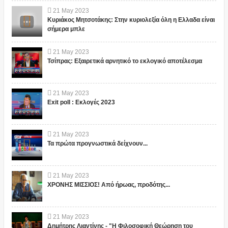
21
May
2023
Κυριάκος Μητσοτάκης: Στην κυριολεξία όλη η Ελλαδα είναι
σήμερα μπλε
21
May
2023
Τσίπρας: Εξαιρετικά αρνητικό το εκλογικό αποτέλεσμα
21
May
2023
Exit poll : Εκλογές 2023
21
May
2023
Τα πρώτα προγνωστικά δείχνουν...
21
May
2023
ΧΡΟΝΗΣ ΜΙΣΣΙΟΣ! Από ήρωας, προδότης...
21
May
2023
Δημήτρης Λιαντίνης - "Η Φιλοσοφική Θεώρηση του