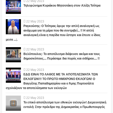
22
May
2023
Τηλεφώνημα Κυριάκου Μητσοτάκη στον Αλέξη Τσίπρα
22
May
2023
Ραγκούσης: Ο Τσίπρας έφερε την απλή αναλογική ως
ανάχωμα για τη μέρα που θα συντριβεί... !! Η απλή
αναλογική είναι η παγίδα που έστησε και έπεσε ο ίδιος
μεσα ...;.
22
May
2023
Βελόπουλος: Το αποτέλεσμα διέψευσε ακόμα και τους
δημοσκόπους.... Περάσαμε δια πυρός και σιδήρου.... !!
22
May
2023
ΕΔΩ ΕΙΝΑΙ ΤΟ ΛΑΘΟΣ ΜΕ ΤΑ ΑΠΟΤΕΛΕΣΜΑΤΑ ΤΩΝ
ΕΚΛΟΓΩΝ!!! ΤΟ ΠΡΩΤΟ ΗΜΙΧΡΟΝΟ ΕΚΛΟΓΩΝ! Ο
Βαγγέλης Παπαδημητρίου και ο Άρης Πορτοσάλτε
σχολιάζουν τα αποτελέσματα των εκλογών
22
May
2023
Το επικό αποτέλεσμα των εθνικών εκλογών! Διερευνητική
εντολή: Στην πρόεδρο της Δημοκρατίας ο Πρωθυπουργός