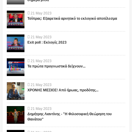
σήμερα μπλε
21
May
2023
Τσίπρας: Εξαιρετικά αρνητικό το εκλογικό αποτέλεσμα
21
May
2023
Exit poll : Εκλογές 2023
21
May
2023
Τα πρώτα προγνωστικά δείχνουν...
21
May
2023
ΧΡΟΝΗΣ ΜΙΣΣΙΟΣ! Από ήρωας, προδότης...
21
May
2023
Δημήτρης Λιαντίνης - "Η Φιλοσοφική Θεώρηση του
Θανάτου"