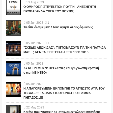
13
Aug
2023
Ο ΟΜΗΡΟΣ ΠΙΣΤΕΥΕΙ ΣΤΟΝ ΠΟΥΤΙΝ ; ΑΝΕΞΗΓΗΤΗ
ΠΡΟΠΑΓΑΝΔΑ ΥΠΕΡ ΤΟΥ ΠΟΥΤΙΝ;
05
Jun
2023
1
Τα είπε όλα με μιας ! Τους άφησε όλους άφωνους
05
Jun
2023
1
"ΣΧΕΔΙΟ ΛΕΩΝΙΔΑΣ": ΤΙ ΕΤΟΙΜΑΖΟΥΝ ΓΙΑ ΤΗΝ ΠΑΤΡΙΔΑ
ΜΑΣ... ; ΔΕΝ ΤΑ ΕΙΠΕ ΤΥΧΑΙΑ ΣΤΙΣ 13/11/2015...
05
Jun
2023
ΑΥΤΑ ΤΡΕΜΟΥΝ! Οι Έλληνες και η Άγνωστη Ιερατική
σχέση!(ΒΙΝΤΕΟ)
05
Jun
2023
Η ΑΠΑΓΟΡΕΥΜΕΝΗ ΕΚΠΟΜΠΗ! ΤΟ ΑΓΝΩΣΤΟ ΑΤΙΑ ΤΟΥ
ΤΕΣΛΑ....!!! ΤΑΞΙΔΙΑ ΣΤΟ ΧΡΟΝΟ-ΠΡΟΓΡΑΜΜΑ
ΠΗΓΑΣΟΣ...!!!
22
May
2023
Καζάνι που “Βράζει” ο Πατριωτικος χώρος! Μπινιάρης