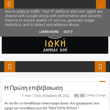
This site uses cookies from Google to deliver its services
and to analyze traffic. Your IP address and user-agent are
shared with Google along with performance and security
metrics to ensure quality of service, generate usage
statistics, and to detect and address abuse.
LEARN MORE
GOT IT
Η Πρώτη επιβέβαιωση
argy
Τρίτη, Νοεμβρίου 08, 2011
A
+
A
-
Print
Email
Αν και δεν το συνηθίζουμε τελικά είχαμε δώσει δυο ημερομηνίες που
είχαμε την πεποίθηση πως ΘΑ "ΠΑΙΧΤΟΥΝ ΠΟΛΛΑ":