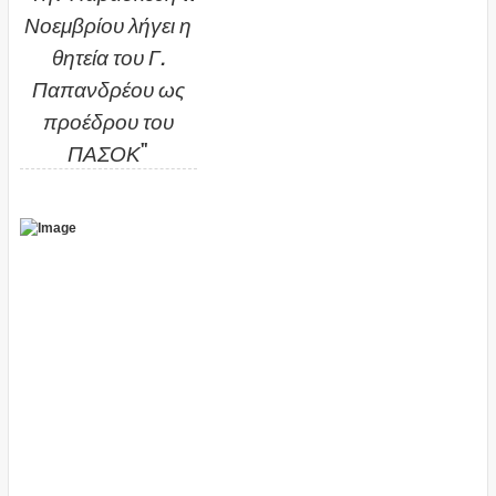
Νοεμβρίου λήγει η
θητεία του Γ.
Παπανδρέου ως
προέδρου του
ΠΑΣΟΚ
"