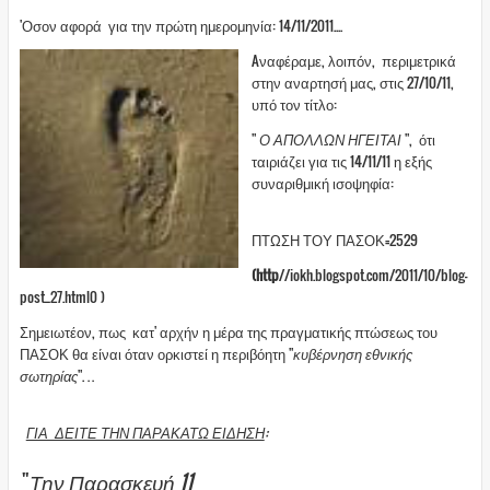
'Οσον αφορά για την πρώτη ημερομηνία: 14/11/2011....
Aναφέραμε, λοιπόν, περιμετρικά
στην αναρτησή μας,
στις 27/10/11,
υπό τον τίτλο:
"
Ο ΑΠΟΛΛΩΝ ΗΓΕΙΤΑΙ
", ότι
ταιριάζει για τις 14/11/11 η εξής
συναριθμική ισοψηφία:
ΠΤΩΣΗ ΤΟΥ ΠΑΣΟΚ=2529
(
http
//iokh.blogspot.com/2011/10/blog-
post_27.html0 )
Σημειωτέον, πως κατ' αρχήν η μέρα της πραγματικής πτώσεως του
ΠΑΣΟΚ θα είναι όταν ορκιστεί η περιβόητη "
κυβέρνηση εθνικής
σωτηρίας
".
. .
ΓΙΑ ΔΕΙΤΕ ΤΗΝ ΠΑΡΑΚΑΤΩ ΕΙΔΗΣΗ
:
"
Την Παρασκευή 11