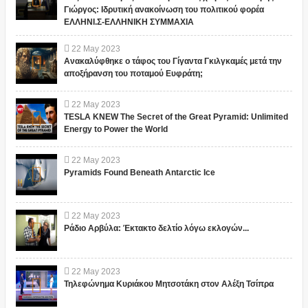
Γιώργος: Ιδρυτική ανακοίνωση του πολιτικού φορέα
ΕΛΛΗΝΙ.Σ-ΕΛΛΗΝΙΚΗ ΣΥΜΜΑΧΙΑ
22
May
2023
Ανακαλύφθηκε ο τάφος του Γίγαντα Γκιλγκαμές μετά την
αποξήρανση του ποταμού Ευφράτη;
22
May
2023
TESLA KNEW The Secret of the Great Pyramid: Unlimited
Energy to Power the World
22
May
2023
Pyramids Found Beneath Antarctic Ice
22
May
2023
Ράδιο Αρβύλα: Έκτακτο δελτίο λόγω εκλογών...
22
May
2023
Τηλεφώνημα Κυριάκου Μητσοτάκη στον Αλέξη Τσίπρα