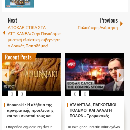
Next
Previous
ΑΠΟΚΛΕΙΣΤΙΚΑ ΣΤΑ
Παλαιότερη Ανάρτηση
ΑΤΤΙΚΑΝΕΑ: Στην Παγκόσμια
μυστική ελιτίστικη κυβερνηση
ο Λουκάς Παπαδήμος!
Recent Posts
Annunaki : Η αλήθεια της
ΑΤΛΑΝΤΙΔΑ, ΠΑΓΚΟΣΜΙΟΙ
πραγματικής προέλευσης
ΠΟΛΕΜΟΙ ΚΑΙ ΑΛΛΑΓΗ
και του σκοπού τους και
ΠΟΛΩΝ - Τρομακτικές
αναστολή λειτουργίας μας
προβλέψεις του Edgar
....
Cayce (Video)
Η παρούσα δημοσίευση είναι η
Το iokh.gr δημοσιεύει κάθε σχόλιο