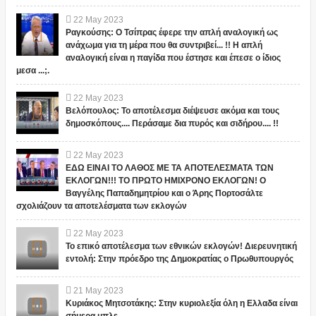
22
May
2023
Ραγκούσης: Ο Τσίπρας έφερε την απλή αναλογική ως
ανάχωμα για τη μέρα που θα συντριβεί... !! Η απλή
αναλογική είναι η παγίδα που έστησε και έπεσε ο ίδιος
μεσα ...;.
22
May
2023
Βελόπουλος: Το αποτέλεσμα διέψευσε ακόμα και τους
δημοσκόπους.... Περάσαμε δια πυρός και σιδήρου.... !!
22
May
2023
ΕΔΩ ΕΙΝΑΙ ΤΟ ΛΑΘΟΣ ΜΕ ΤΑ ΑΠΟΤΕΛΕΣΜΑΤΑ ΤΩΝ
ΕΚΛΟΓΩΝ!!! ΤΟ ΠΡΩΤΟ ΗΜΙΧΡΟΝΟ ΕΚΛΟΓΩΝ! Ο
Βαγγέλης Παπαδημητρίου και ο Άρης Πορτοσάλτε
σχολιάζουν τα αποτελέσματα των εκλογών
22
May
2023
Το επικό αποτέλεσμα των εθνικών εκλογών! Διερευνητική
εντολή: Στην πρόεδρο της Δημοκρατίας ο Πρωθυπουργός
21
May
2023
Κυριάκος Μητσοτάκης: Στην κυριολεξία όλη η Ελλαδα είναι