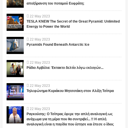
αποξήρανση του ποταμού Ευφράτη;
22
May
2023
TESLA KNEW The Secret of the Great Pyramid: Unlimited
Energy to Power the World
22
May
2023
Pyramids Found Beneath Antarctic Ice
22
May
2023
Ράδιο Αρβύλα: Έκτακτο δελτίο λόγω εκλογών...
22
May
2023
Τηλεφώνημα Κυριάκου Μητσοτάκη στον Αλέξη Τσίπρα
22
May
2023
Ραγκούσης: Ο Τσίπρας έφερε την απλή αναλογική ως
ανάχωμα για τη μέρα που θα συντριβεί... !! Η απλή
αναλογική είναι η παγίδα που έστησε και έπεσε ο ίδιος