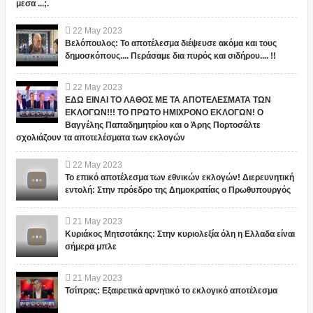
μεσα ...;.
22
May
2023
Βελόπουλος: Το αποτέλεσμα διέψευσε ακόμα και τους
δημοσκόπους.... Περάσαμε δια πυρός και σιδήρου.... !!
22
May
2023
ΕΔΩ ΕΙΝΑΙ ΤΟ ΛΑΘΟΣ ΜΕ ΤΑ ΑΠΟΤΕΛΕΣΜΑΤΑ ΤΩΝ
ΕΚΛΟΓΩΝ!!! ΤΟ ΠΡΩΤΟ ΗΜΙΧΡΟΝΟ ΕΚΛΟΓΩΝ! Ο
Βαγγέλης Παπαδημητρίου και ο Άρης Πορτοσάλτε
σχολιάζουν τα αποτελέσματα των εκλογών
22
May
2023
Το επικό αποτέλεσμα των εθνικών εκλογών! Διερευνητική
εντολή: Στην πρόεδρο της Δημοκρατίας ο Πρωθυπουργός
21
May
2023
Κυριάκος Μητσοτάκης: Στην κυριολεξία όλη η Ελλαδα είναι
σήμερα μπλε
21
May
2023
Τσίπρας: Εξαιρετικά αρνητικό το εκλογικό αποτέλεσμα