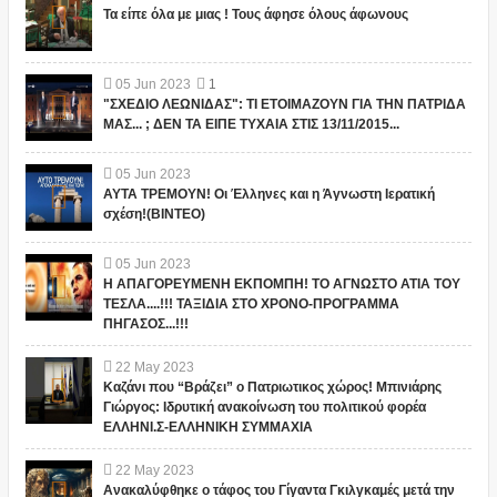
Τα είπε όλα με μιας ! Τους άφησε όλους άφωνους
05
Jun
2023
1
"ΣΧΕΔΙΟ ΛΕΩΝΙΔΑΣ": ΤΙ ΕΤΟΙΜΑΖΟΥΝ ΓΙΑ ΤΗΝ ΠΑΤΡΙΔΑ
ΜΑΣ... ; ΔΕΝ ΤΑ ΕΙΠΕ ΤΥΧΑΙΑ ΣΤΙΣ 13/11/2015...
05
Jun
2023
ΑΥΤΑ ΤΡΕΜΟΥΝ! Οι Έλληνες και η Άγνωστη Ιερατική
σχέση!(ΒΙΝΤΕΟ)
05
Jun
2023
Η ΑΠΑΓΟΡΕΥΜΕΝΗ ΕΚΠΟΜΠΗ! ΤΟ ΑΓΝΩΣΤΟ ΑΤΙΑ ΤΟΥ
ΤΕΣΛΑ....!!! ΤΑΞΙΔΙΑ ΣΤΟ ΧΡΟΝΟ-ΠΡΟΓΡΑΜΜΑ
ΠΗΓΑΣΟΣ...!!!
22
May
2023
Καζάνι που “Βράζει” ο Πατριωτικος χώρος! Μπινιάρης
Γιώργος: Ιδρυτική ανακοίνωση του πολιτικού φορέα
ΕΛΛΗΝΙ.Σ-ΕΛΛΗΝΙΚΗ ΣΥΜΜΑΧΙΑ
22
May
2023
Ανακαλύφθηκε ο τάφος του Γίγαντα Γκιλγκαμές μετά την