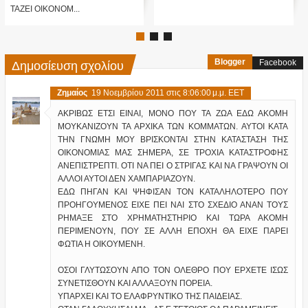
ΤΑΖΕΙ ΟΙΚΟΝΟΜ...
Δημοσίευση σχολίου
Blogger
Facebook
Ζημαίος
19 Νοεμβρίου 2011 στις 8:06:00 μ.μ. EET
ΑΚΡΙΒΩΣ ΕΤΣΙ ΕΙΝΑΙ, ΜΟΝΟ ΠΟΥ ΤΑ ΖΩΑ ΕΔΩ ΑΚΟΜΗ
ΜΟΥΚΑΝΙΖΟΥΝ ΤΑ ΑΡΧΙΚΑ ΤΩΝ ΚΟΜΜΑΤΩΝ. ΑΥΤΟΙ ΚΑΤΑ
ΤΗΝ ΓΝΩΜΗ ΜΟΥ ΒΡΙΣΚΟΝΤΑΙ ΣΤΗΝ ΚΑΤΑΣΤΑΣΗ ΤΗΣ
ΟΙΚΟΝΟΜΙΑΣ ΜΑΣ ΣΗΜΕΡΑ, ΣΕ ΤΡΟΧΙΑ ΚΑΤΑΣΤΡΟΦΗΣ
ΑΝΕΠΙΣΤΡΕΠΤΙ. ΟΤΙ ΝΑ ΠΕΙ Ο ΣΤΡΙΓΑΣ ΚΑΙ ΝΑ ΓΡΑΨΟΥΝ ΟΙ
ΑΛΛΟΙ ΑΥΤΟΙ ΔΕΝ ΧΑΜΠΑΡΙΑΖΟΥΝ.
ΕΔΩ ΠΗΓΑΝ ΚΑΙ ΨΗΦΙΣΑΝ ΤΟΝ ΚΑΤΑΛΗΛΟΤΕΡΟ ΠΟΥ
ΠΡΟΗΓΟΥΜΕΝΟΣ ΕΙΧΕ ΠΕΙ ΝΑΙ ΣΤΟ ΣΧΕΔΙΟ ΑΝΑΝ ΤΟΥΣ
ΡΗΜΑΞΕ ΣΤΟ ΧΡΗΜΑΤΗΣΤΗΡΙΟ ΚΑΙ ΤΩΡΑ ΑΚΟΜΗ
ΠΕΡΙΜΕΝΟΥΝ, ΠΟΥ ΣΕ ΑΛΛΗ ΕΠΟΧΗ ΘΑ ΕΙΧΕ ΠΑΡΕΙ
ΦΩΤΙΑ Η ΟΙΚΟΥΜΕΝΗ.
ΟΣΟΙ ΓΛΥΤΩΣΟΥΝ ΑΠΟ ΤΟΝ ΟΛΕΘΡΟ ΠΟΥ ΕΡΧΕΤΕ ΙΣΩΣ
ΣΥΝΕΤΙΣΘΟΥΝ ΚΑΙ ΑΛΛΑΞΟΥΝ ΠΟΡΕΙΑ.
ΥΠΑΡΧΕΙ ΚΑΙ ΤΟ ΕΛΑΦΡΥΝΤΙΚΟ ΤΗΣ ΠΑΙΔΕΙΑΣ.