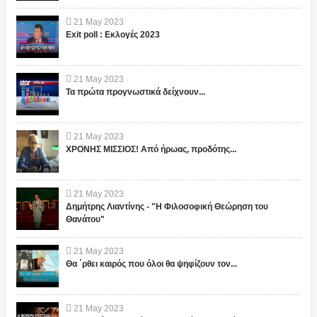
21
May
2023
Exit poll : Εκλογές 2023
21
May
2023
Τα πρώτα προγνωστικά δείχνουν...
21
May
2023
ΧΡΟΝΗΣ ΜΙΣΣΙΟΣ! Από ήρωας, προδότης...
21
May
2023
Δημήτρης Λιαντίνης - "Η Φιλοσοφική Θεώρηση του
Θανάτου"
21
May
2023
Θα ΄ρθει καιρός που όλοι θα ψηφίζουν τον...
21
May
2023