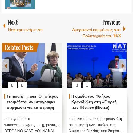
Next
Previous
Νεότερη ανάρτηση
Αμερικανοί κομμάντος στο
Πολυτεχνείο του 1973
Related Posts
Financial Times: Ο Τσίπρας
Η ομιλία του Φαήλου
ετοιμάζεται να υπογράψει
Κρανιδιώτη στη «Γιορτή
συμφωνία για επιστροφή
των Εθνών» (Βίντεο)
μεταναστών
(adsbygoogle =
H ομιλία του Φαήλου Κρανιδιώτη
window.adsbygoogle || []).push({});
στη «Γιορτή των Εθνών», στη
ΒΕΡΟΛΙΝΟ ΚΑΛΕΙ ΑΘΗΝΑ ΚΑΙ
Νίκαια της Γαλλίας, που διοργα...