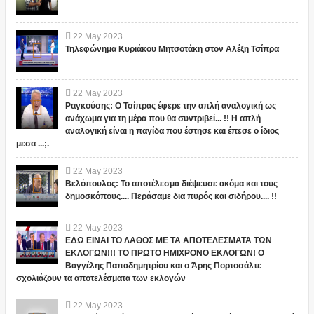
22
May
2023
Τηλεφώνημα Κυριάκου Μητσοτάκη στον Αλέξη Τσίπρα
22
May
2023
Ραγκούσης: Ο Τσίπρας έφερε την απλή αναλογική ως
ανάχωμα για τη μέρα που θα συντριβεί... !! Η απλή
αναλογική είναι η παγίδα που έστησε και έπεσε ο ίδιος
μεσα ...;.
22
May
2023
Βελόπουλος: Το αποτέλεσμα διέψευσε ακόμα και τους
δημοσκόπους.... Περάσαμε δια πυρός και σιδήρου.... !!
22
May
2023
ΕΔΩ ΕΙΝΑΙ ΤΟ ΛΑΘΟΣ ΜΕ ΤΑ ΑΠΟΤΕΛΕΣΜΑΤΑ ΤΩΝ
ΕΚΛΟΓΩΝ!!! ΤΟ ΠΡΩΤΟ ΗΜΙΧΡΟΝΟ ΕΚΛΟΓΩΝ! Ο
Βαγγέλης Παπαδημητρίου και ο Άρης Πορτοσάλτε
σχολιάζουν τα αποτελέσματα των εκλογών
22
May
2023