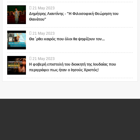
21
May
2023
Δημήτρης Λιαντίνης - "Η Φιλοσοφική Θεώρηση του
Θανάτου"
21
May
2023
Θα ΄ρθει καιρός που όλοι θα ψηφίζουν τον...
21
May
2023
Η φοβερή επιστολή του διοικητή της Ιουδαίας που
περιγράφει πως ήταν ο Ιησούς Χριστός!