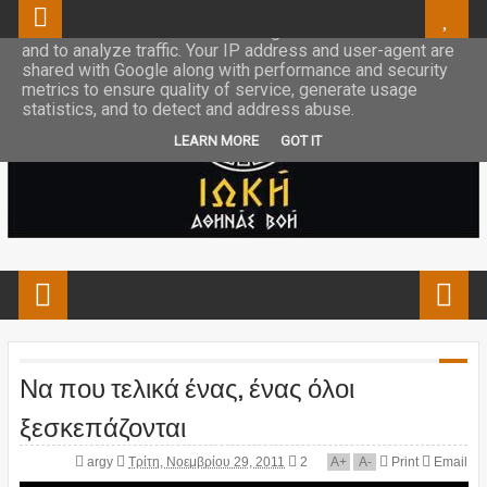
This site uses cookies from Google to deliver its services
and to analyze traffic. Your IP address and user-agent are
shared with Google along with performance and security
metrics to ensure quality of service, generate usage
statistics, and to detect and address abuse.
LEARN MORE
GOT IT
Να που τελικά ένας, ένας όλοι
ξεσκεπάζονται
argy
Τρίτη, Νοεμβρίου 29, 2011
2
A
+
A
-
Print
Email