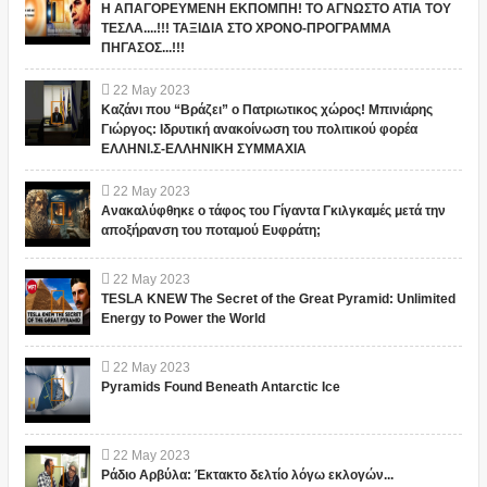
Η ΑΠΑΓΟΡΕΥΜΕΝΗ ΕΚΠΟΜΠΗ! ΤΟ ΑΓΝΩΣΤΟ ΑΤΙΑ ΤΟΥ
ΤΕΣΛΑ....!!! ΤΑΞΙΔΙΑ ΣΤΟ ΧΡΟΝΟ-ΠΡΟΓΡΑΜΜΑ
ΠΗΓΑΣΟΣ...!!!
22
May
2023
Καζάνι που “Βράζει” ο Πατριωτικος χώρος! Μπινιάρης
Γιώργος: Ιδρυτική ανακοίνωση του πολιτικού φορέα
ΕΛΛΗΝΙ.Σ-ΕΛΛΗΝΙΚΗ ΣΥΜΜΑΧΙΑ
22
May
2023
Ανακαλύφθηκε ο τάφος του Γίγαντα Γκιλγκαμές μετά την
αποξήρανση του ποταμού Ευφράτη;
22
May
2023
TESLA KNEW The Secret of the Great Pyramid: Unlimited
Energy to Power the World
22
May
2023
Pyramids Found Beneath Antarctic Ice
22
May
2023
Ράδιο Αρβύλα: Έκτακτο δελτίο λόγω εκλογών...