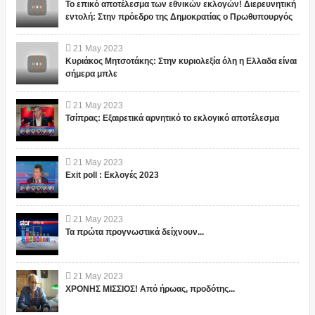
Το επικό αποτέλεσμα των εθνικών εκλογών! Διερευνητική
εντολή: Στην πρόεδρο της Δημοκρατίας ο Πρωθυπουργός
21
May
2023
Κυριάκος Μητσοτάκης: Στην κυριολεξία όλη η Ελλαδα είναι
σήμερα μπλε
21
May
2023
Τσίπρας: Εξαιρετικά αρνητικό το εκλογικό αποτέλεσμα
21
May
2023
Exit poll : Εκλογές 2023
21
May
2023
Τα πρώτα προγνωστικά δείχνουν...
21
May
2023
ΧΡΟΝΗΣ ΜΙΣΣΙΟΣ! Από ήρωας, προδότης...