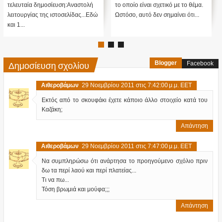
τελευταία δημοσίευση:Αναστολή
το οποίο είναι σχετικό με το θέμα.
ΥΠ
λειτουργίας της ιστοσελίδας...Εδώ
Ωστόσο, αυτό δεν σημαίνει ότι...
ΜΕ
και 1...
πί
Δημοσίευση σχολίου
Blogger
Facebook
Αιθεροβάμων
29 Νοεμβρίου 2011 στις 7:42:00 μ.μ. EET
Εκτός από το σκουφάκι έχετε κάποιο άλλο στοιχείο κατά του
Καζάκη;
Απάντηση
Αιθεροβάμων
29 Νοεμβρίου 2011 στις 7:47:00 μ.μ. EET
Να συμπληρώσω ότι ανάρτησα το προηγούμενο σχόλιο πριν
δω τα περί λαού και περί πλατείας...
Τι να πω...
Τόση βρωμιά και μούφα;;;
Απάντηση