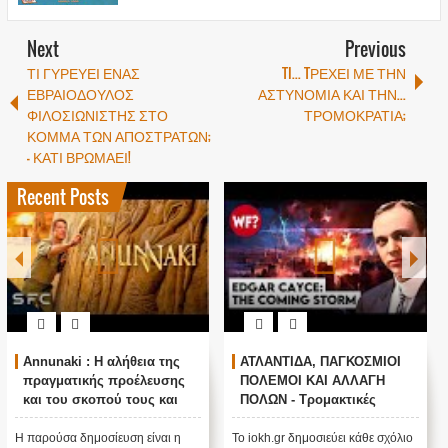
Next
Previous
ΤΙ ΓΥΡΕΥΕΙ ΕΝΑΣ
TI... TΡΕΧΕΙ ΜΕ ΤΗΝ
ΕΒΡΑΙΟΔΟΥΛΟΣ
ΑΣΤΥΝΟΜΙΑ ΚΑΙ ΤΗΝ...
ΦΙΛΟΣΙΩΝΙΣΤΗΣ ΣΤΟ
ΤΡΟΜΟΚΡΑΤΙΑ;
ΚΟΜΜΑ ΤΩΝ ΑΠΟΣΤΡΑΤΩΝ;
- ΚΑΤΙ ΒΡΩΜΑΕΙ!
Recent Posts
Annunaki : Η αλήθεια της
ΑΤΛΑΝΤΙΔΑ, ΠΑΓΚΟΣΜΙΟΙ
πραγματικής προέλευσης
ΠΟΛΕΜΟΙ ΚΑΙ ΑΛΛΑΓΗ
και του σκοπού τους και
ΠΟΛΩΝ - Τρομακτικές
αναστολή λειτουργίας μας
προβλέψεις του Edgar
....
Cayce (Video)
Η παρούσα δημοσίευση είναι η
Το iokh.gr δημοσιεύει κάθε σχόλιο
Α