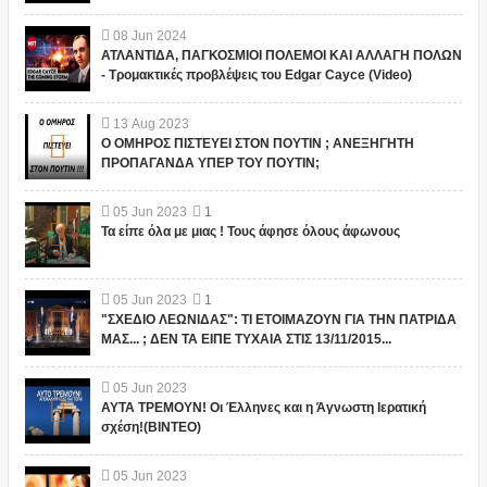
08
Jun
2024
ΑΤΛΑΝΤΙΔΑ, ΠΑΓΚΟΣΜΙΟΙ ΠΟΛΕΜΟΙ ΚΑΙ ΑΛΛΑΓΗ ΠΟΛΩΝ
- Τρομακτικές προβλέψεις του Edgar Cayce (Video)
13
Aug
2023
Ο ΟΜΗΡΟΣ ΠΙΣΤΕΥΕΙ ΣΤΟΝ ΠΟΥΤΙΝ ; ΑΝΕΞΗΓΗΤΗ
ΠΡΟΠΑΓΑΝΔΑ ΥΠΕΡ ΤΟΥ ΠΟΥΤΙΝ;
05
Jun
2023
1
Τα είπε όλα με μιας ! Τους άφησε όλους άφωνους
05
Jun
2023
1
"ΣΧΕΔΙΟ ΛΕΩΝΙΔΑΣ": ΤΙ ΕΤΟΙΜΑΖΟΥΝ ΓΙΑ ΤΗΝ ΠΑΤΡΙΔΑ
ΜΑΣ... ; ΔΕΝ ΤΑ ΕΙΠΕ ΤΥΧΑΙΑ ΣΤΙΣ 13/11/2015...
05
Jun
2023
ΑΥΤΑ ΤΡΕΜΟΥΝ! Οι Έλληνες και η Άγνωστη Ιερατική
σχέση!(ΒΙΝΤΕΟ)
05
Jun
2023