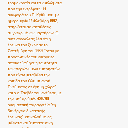
τρομοκρατία και τα κυκλώματα
που την εκτρέφουν. Η
αναφορά του Π. Κρίθυμου, με
ημερομηνία 17 Φλεβάρη 1992,
στηρίζεται σε καταθέσεις
συγκεκριμένων μαρτύρων. Ο
αντεισαγγελέας λέει ότι η
έρευνά του ξεκίνησε το
Σεπτέμβρη του 1989, "όταν με
προσωπικές του ενέργειες
αποκαλύφθηκε η ταυτότητα
των περιώνυμων εμπρηστών
που είχαν μεταβάλει την
κοιτίδα του Ολυμπιακού
Πνεύματος σε έρημη χώρα"
και ο κ. Τσεβάς του ανέθεσε, με
την υπ΄ αριθμόν 439/90
ονομαστική παραγγελία "τη
διενέργεια δικαστικής
έρευνας", επικαλούμενος
μάλιστα και "εμπιστευτική