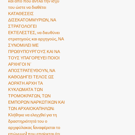
και από πού αντλεί την ισχύ
του ώστε να διαθέτει
ΚΑΤΑΘΕΣΕΙΣ
ΔΙΣΕΚΑΤΟΜΜΥΡΙΩΝ, ΝΑ
ΣΤΡΑΤΟΛΟΓΕΙ
ΕΚΤΕΛΕΣΤΕΣ, να διευθύνει
στρατηγούς και αρχηγούς, ΝΑ
ΣΥΝΟΜΙΛΕΙ ΜΕ
ΠΡΩΘΥΠΟΥΡΓΟΥΣ ΚΑΙ ΝΑ
ΤΟΥΣ ΥΠΑΓΟΡΕΥΕΙ ΠΟΙΟΙ
ΑΡΧΗΓΟΙ Ν΄
ΑΠΟΣΤΡΑΤΕΥΘΟΥΝ, ΝΑ
ΚΑΘΟΔΗΓΕΙ ΤΕΛΟΣ ΩΣ
ΑΟΡΑΤΗ ΑΡΧΗ ΤΑ
ΚΥΚΛΩΜΑΤΑ ΤΩΝ
ΤΡΟΜΟΚΡΑΤΩΝ, ΤΩΝ
ΕΜΠΟΡΩΝ ΝΑΡΚΩΤΙΚΩΝ ΚΑΙ
ΤΩΝ ΑΡΧΑΙΟΚΑΠΗΛΩΝ;
Κλήθηκε να ελεγχθεί για τη
δραστηριότητά του ο
αρχιφύλακας (αναφέρεται το
επώνυμο) που επαίρεται ότι