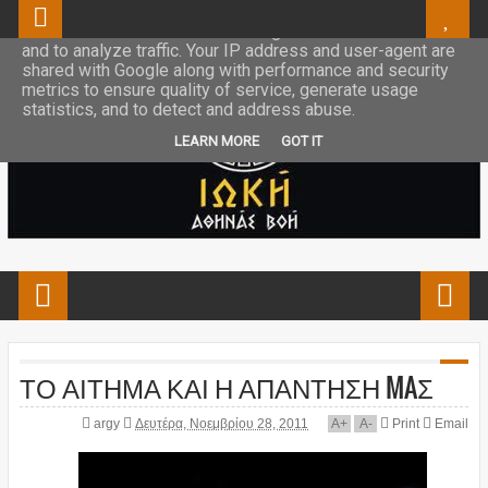
This site uses cookies from Google to deliver its services
and to analyze traffic. Your IP address and user-agent are
shared with Google along with performance and security
metrics to ensure quality of service, generate usage
statistics, and to detect and address abuse.
LEARN MORE
GOT IT
ΤΟ ΑΙΤΗΜΑ ΚΑΙ Η ΑΠΑΝΤΗΣΗ MAΣ
argy
Δευτέρα, Νοεμβρίου 28, 2011
A
+
A
-
Print
Email