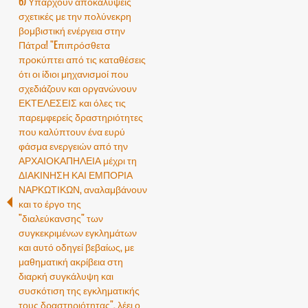
6) Υπάρχουν αποκαλύψεις
σχετικές με την πολύνεκρη
βομβιστική ενέργεια στην
Πάτρα! "Eπιπρόσθετα
προκύπτει από τις καταθέσεις
ότι οι ίδιοι μηχανισμοί που
σχεδιάζουν και οργανώνουν
ΕΚΤΕΛΕΣΕΙΣ και όλες τις
παρεμφερείς δραστηριότητες
που καλύπτουν ένα ευρύ
φάσμα ενεργειών από την
ΑΡΧΑΙΟΚΑΠΗΛΕΙΑ μέχρι τη
ΔΙΑΚΙΝΗΣΗ ΚΑΙ ΕΜΠΟΡΙΑ
ΝΑΡΚΩΤΙΚΩΝ, αναλαμβάνουν
και το έργο της
"διαλεύκανσης" των
συγκεκριμένων εγκλημάτων
και αυτό οδηγεί βεβαίως, με
μαθηματική ακρίβεια στη
διαρκή συγκάλυψη και
συσκότιση της εγκληματικής
τους δραστηριότητας", λέει ο