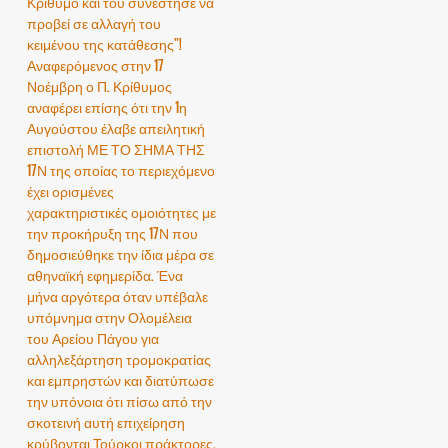
Κρίθυμο και του συνέστησε να
προβεί σε αλλαγή του
κειμένου της κατάθεσης"!
Αναφερόμενος στην 17
Νοέμβρη ο Π. Κρίθυμος
αναφέρει επίσης ότι την 1η
Αυγούστου έλαβε απειλητική
επιστολή ΜΕ ΤΟ ΣΗΜΑ ΤΗΣ
17Ν της οποίας το περιεχόμενο
έχει ορισμένες
χαρακτηριστικές ομοιότητες με
την προκήρυξη της 17Ν που
δημοσιεύθηκε την ίδια μέρα σε
αθηναϊκή εφημερίδα. Ένα
μήνα αργότερα όταν υπέβαλε
υπόμνημα στην Ολομέλεια
του Αρείου Πάγου για
αλληλεξάρτηση τρομοκρατίας
και εμπρηστών και διατύπωσε
την υπόνοια ότι πίσω από την
σκοτεινή αυτή επιχείρηση
κρύβονται Τούρκοι πράκτορες,