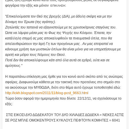
Εμείς ήδη έχουμε κάνει κατά τους προηγούμενους μήνες σε συγκεκριμένα
φεγγάρια την εξής και μόνον
:
ΕΠΙΚΛΗΣΗ
"
Επικαλούμαστε τον Θεό της βροχής (ΔΙΑ), με άδολη σκέψη και με την
δύναμη του Έρωτα (της αγάπης).
Ζητώντάς του ταπεινά να εξαγνιστούμε με τις χρυσοκίτρινες σταγόνες του.
Ώστε να λάμψει μέσα μας το Φως της Ψυχής του Κόσμου. 'Επειτα, την
κατάλληλη στιγμή ας μας αποκαλυφθούν τα πνευματικά όπλα, που θα
απελευθερώσουν την Ιερή Γη των προγόνων μας . Αν μας επιτραπεί να
κάνουμε χρήση των μυστικών όπλων θα είναι μόνο για να υπηρετήσουμε με
αρετή και μέτρο τους Νόμους του Θεού.
Ποτέ δεν θα αποκαλύψουμε κάτι από όλα αυτά σε εχθρό, ούτε και σε
αμύητους."
Η παραπάνω επίκληση μας ήρθε για τον κοινό αυτό σκόπο από τις ανώτερες
σφαίρες. Διαφωνούμε κάθετα με την τακτική που προτείνεις στο σημείο στο
να ακούσουμε την ΜΥΘΩΔΙΑ, διότι στο θέμα αυτό έχουμε τοποθετηθεί εδώ:
http://iokh.blogspot.com/2011/
11/blog-post_9663.html
Τώρα όσον αφορά την ημερομηνία που δίνετε 22/12/11, να σχολιάσουμε το
εξής:
ΣΤΙΣ ΕΙΚΟΣΙ ΔΥΟ ΔΩΔΕΚΑΤΟΥ ΤΟΥ ΔΥΟ ΧΙΛΙΑΔΕΣ ΔΩΔΕΚΑ = ΝΕΚΕΣ ΑΣΤΙΣ
ΣΕ ΡΟΖ ΜΠΛΕ ΟΜΟΚΕΝΤΡΟΥΣ ΚΥΚΛΟΥΣ ΠΕΦΤΟΥΝ ΚΟΜΗΤΕΣ = 6041