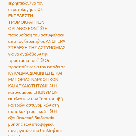
εκρηκτικών) να τον
στρατολογήσει ΩΣ
ΕΚΤΕΛΕΣΤΗ
ΤΡΟΜΟΚΡΑΤΙΚΩΝ
ΟΡΓΑΝΩΣΕΩΝ!!! 2) Η
παρουσίαση του αστυφύλακα
από τον (πολίτη) σε ΑΝΩΤΕΡΑ
ΣΤΕΛΕΧΗ ΤΗΣ ΑΣΤΥΝΟΜΙΑΣ
για να αναλάβουν την
προστασία του!!! 3) Οι
προσπάθειες να τον εντάξει σε
ΚΥΚΛΩΜΑ ΔΙΑΚΙΝΗΣΗΣ ΚΑΙ
ΕΜΠΟΡΙΑΣ ΝΑΡΚΩΤΙΚΩΝ
ΚΑΙ ΑΡΧΑΙΟΤΗΤΩΝ!!! 4) Η
κατονομασία ΕΠΩΝΥΜΩΝ
εκτελεστών των Τσουτσουβή
και τριών αστυνομικών στη
συμπλοκή του Γκύζη. 5) Η
εξουθενωτική διαδικασία
μύησης των υποψηφίων
συνεργατών του (πολίτη) και