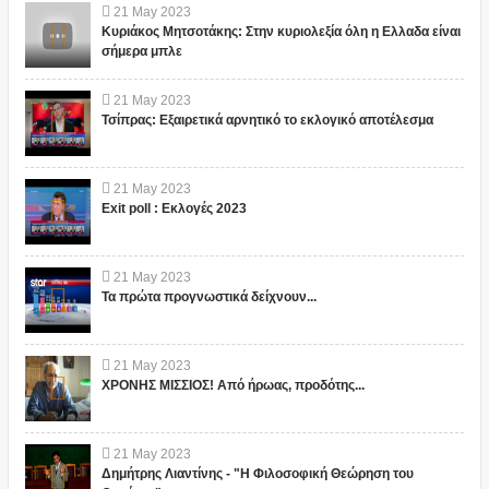
21
May
2023
Κυριάκος Μητσοτάκης: Στην κυριολεξία όλη η Ελλαδα είναι
σήμερα μπλε
21
May
2023
Τσίπρας: Εξαιρετικά αρνητικό το εκλογικό αποτέλεσμα
21
May
2023
Exit poll : Εκλογές 2023
21
May
2023
Τα πρώτα προγνωστικά δείχνουν...
21
May
2023
ΧΡΟΝΗΣ ΜΙΣΣΙΟΣ! Από ήρωας, προδότης...
21
May
2023
Δημήτρης Λιαντίνης - "Η Φιλοσοφική Θεώρηση του