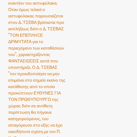
εναντίον του αστυφύλακα.
Οταν όμως τελικά ο
αστυφύλακας παρουσιάζεται
στον Δ. ΤΣΕΒΑ βρίσκεται προ
εκπλήξεως διότι ο Δ. ΤΣΕΒΑΣ
"ΤΟΝ ΕΠΕΠΛΗΞΕ
ΔΡΙΜΥΤΑΤΑ για το
περιεχόμενο των καταθέσεών
του", χαρακτηρίζοντας
ΦΑΝΤΑΣΙΩΣΕΙΣ αυτά που
υποστήριζε. Ο Δ. ΤΣΕΒΑΣ
"τον προειδοποίησε να μην
επιμείνει στο σημείο εκείνο της
κατάθεσης από το οποίο
προκύπτουν ΕΥΘΥΝΕΣ ΓΙΑ
ΤΟΝ ΠΡΩΘΥΠΟΥΡΓΟ της
χώρας διότι σε αντίθετη
περίπτωση θα πήγαινε
κατηγορούμενος, του
απαγόρευσε στο εξής να έχει
οιανδήποτε σχέση με τον Π.