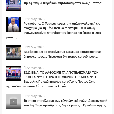
Τηλεφώνημα Κυριάκου Μητσοτάκη στον Αλέξη Τσίπρα
22
May
2023
Ραγκούσης: Ο Τσίπρας έφερε την απλή αναλογική ως
ανάχωμα για τη μέρα που θα συντριβεί... !! Η απλή
αναλογική είναι η παγίδα που έστησε και έπεσε ο ίδιος
μεσα ...;.
22
May
2023
Βελόπουλος: Το αποτέλεσμα διέψευσε ακόμα και τους
δημοσκόπους.... Περάσαμε δια πυρός και σιδήρου.... !!
22
May
2023
ΕΔΩ ΕΙΝΑΙ ΤΟ ΛΑΘΟΣ ΜΕ ΤΑ ΑΠΟΤΕΛΕΣΜΑΤΑ ΤΩΝ
ΕΚΛΟΓΩΝ!!! ΤΟ ΠΡΩΤΟ ΗΜΙΧΡΟΝΟ ΕΚΛΟΓΩΝ! Ο
Βαγγέλης Παπαδημητρίου και ο Άρης Πορτοσάλτε
σχολιάζουν τα αποτελέσματα των εκλογών
22
May
2023
Το επικό αποτέλεσμα των εθνικών εκλογών! Διερευνητική
εντολή: Στην πρόεδρο της Δημοκρατίας ο Πρωθυπουργός