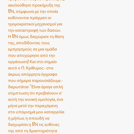
ακολούθησε προκήρυξη της
17Ν, σύμφωνα με την οποία
ευθύνονται πράγματι οι
τρομοκρατικοί μηχανισμοί για
την καταστροφή των δασών.
Η 17Ν όμως διαχώρισε τη θέση
της, αποδίδοντας τους
εμπρησμούς σε μια ομάδα
που αποχώρησε από την
οργάνωση! Και στο σημείο
αυτό ο Π. Κρίθυμος - στα
άκρως απόρρητα έγγραφα
που σήμερα παρουσιάζουμε -
διερωτάται: "Είναι άραγε απλή
σύμπτωση ότι προβαίνουν σ΄
αυτή την κυνική ομολογία, ένα
μήνα μετά την περιεχόμενη
στο υπόμνημά μου καταγγελία
ή μήπως η σπουδή να
διαχωρίσει η 17Ν τις ευθύνες
της από τη δραστηριότητα