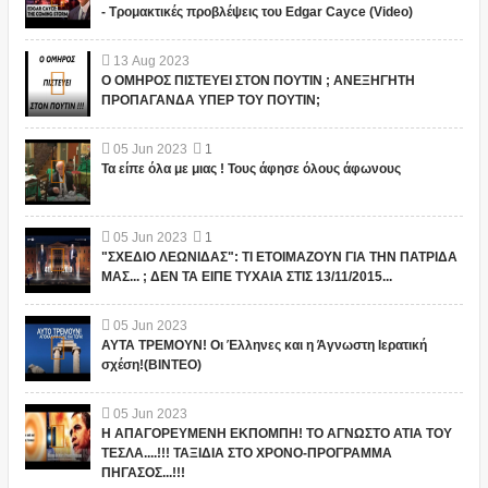
- Τρομακτικές προβλέψεις του Edgar Cayce (Video)
13
Aug
2023
Ο ΟΜΗΡΟΣ ΠΙΣΤΕΥΕΙ ΣΤΟΝ ΠΟΥΤΙΝ ; ΑΝΕΞΗΓΗΤΗ
ΠΡΟΠΑΓΑΝΔΑ ΥΠΕΡ ΤΟΥ ΠΟΥΤΙΝ;
05
Jun
2023
1
Τα είπε όλα με μιας ! Τους άφησε όλους άφωνους
05
Jun
2023
1
"ΣΧΕΔΙΟ ΛΕΩΝΙΔΑΣ": ΤΙ ΕΤΟΙΜΑΖΟΥΝ ΓΙΑ ΤΗΝ ΠΑΤΡΙΔΑ
ΜΑΣ... ; ΔΕΝ ΤΑ ΕΙΠΕ ΤΥΧΑΙΑ ΣΤΙΣ 13/11/2015...
05
Jun
2023
ΑΥΤΑ ΤΡΕΜΟΥΝ! Οι Έλληνες και η Άγνωστη Ιερατική
σχέση!(ΒΙΝΤΕΟ)
05
Jun
2023
Η ΑΠΑΓΟΡΕΥΜΕΝΗ ΕΚΠΟΜΠΗ! ΤΟ ΑΓΝΩΣΤΟ ΑΤΙΑ ΤΟΥ
ΤΕΣΛΑ....!!! ΤΑΞΙΔΙΑ ΣΤΟ ΧΡΟΝΟ-ΠΡΟΓΡΑΜΜΑ
ΠΗΓΑΣΟΣ...!!!