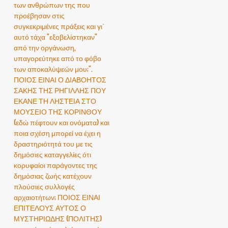
των ανθρώπων της που
προέβησαν στις
συγκεκριμένες πράξεις και γι΄
αυτό τάχα "εξοβελίστηκαν"
από την οργάνωση,
υπαγορεύτηκε από το φόβο
των αποκαλύψεών μου;".
ΠΟΙΟΣ ΕΙΝΑΙ Ο ΔΙΑΒΟΗΤΟΣ
ΣΑΚΗΣ ΤΗΣ ΡΗΓΙΛΛΗΣ ΠΟΥ
ΕΚΑΝΕ ΤΗ ΛΗΣΤΕΙΑ ΣΤΟ
ΜΟΥΣΕΙΟ ΤΗΣ ΚΟΡΙΝΘΟΥ
(εδώ πέφτουν και ονόματα) και
ποια σχέση μπορεί να έχει η
δραστηριότητά του με τις
δημόσιες καταγγελίες ότι
κορυφαίοι παράγοντες της
δημόσιας ζωής κατέχουν
πλούσιες συλλογές
αρχαιοτήτων; ΠΟΙΟΣ ΕΙΝΑΙ
ΕΠΙΤΕΛΟΥΣ ΑΥΤΟΣ Ο
ΜΥΣΤΗΡΙΩΔΗΣ (ΠΟΛΙΤΗΣ)