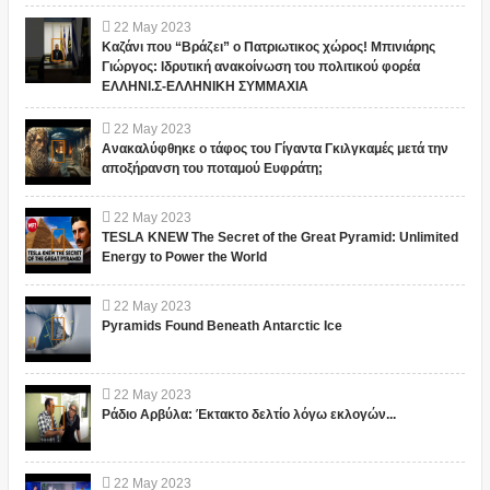
22
May
2023
Καζάνι που “Βράζει” ο Πατριωτικος χώρος! Μπινιάρης
Γιώργος: Ιδρυτική ανακοίνωση του πολιτικού φορέα
ΕΛΛΗΝΙ.Σ-ΕΛΛΗΝΙΚΗ ΣΥΜΜΑΧΙΑ
22
May
2023
Ανακαλύφθηκε ο τάφος του Γίγαντα Γκιλγκαμές μετά την
αποξήρανση του ποταμού Ευφράτη;
22
May
2023
TESLA KNEW The Secret of the Great Pyramid: Unlimited
Energy to Power the World
22
May
2023
Pyramids Found Beneath Antarctic Ice
22
May
2023
Ράδιο Αρβύλα: Έκτακτο δελτίο λόγω εκλογών...
22
May
2023