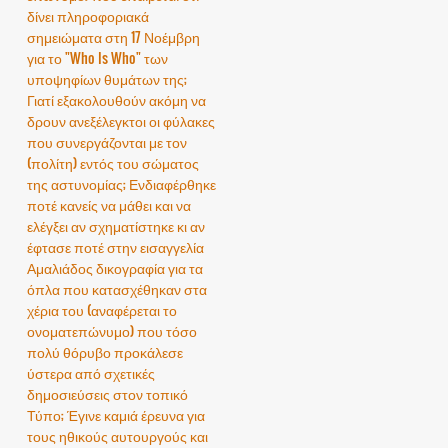
δίνει πληροφοριακά
σημειώματα στη 17 Νοέμβρη
για το "Who Is Who" των
υποψηφίων θυμάτων της;
Γιατί εξακολουθούν ακόμη να
δρουν ανεξέλεγκτοι οι φύλακες
που συνεργάζονται με τον
(πολίτη) εντός του σώματος
της αστυνομίας; Ενδιαφέρθηκε
ποτέ κανείς να μάθει και να
ελέγξει αν σχηματίστηκε κι αν
έφτασε ποτέ στην εισαγγελία
Αμαλιάδος δικογραφία για τα
όπλα που κατασχέθηκαν στα
χέρια του (αναφέρεται το
ονοματεπώνυμο) που τόσο
πολύ θόρυβο προκάλεσε
ύστερα από σχετικές
δημοσιεύσεις στον τοπικό
Τύπο; Έγινε καμιά έρευνα για
τους ηθικούς αυτουργούς και