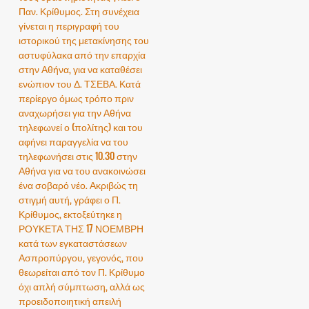
Παν. Κρίθυμος. Στη συνέχεια
γίνεται η περιγραφή του
ιστορικού της μετακίνησης του
αστυφύλακα από την επαρχία
στην Αθήνα, για να καταθέσει
ενώπιον του Δ. ΤΣΕΒΑ. Κατά
περίεργο όμως τρόπο πριν
αναχωρήσει για την Αθήνα
τηλεφωνεί ο (πολίτης) και του
αφήνει παραγγελία να του
τηλεφωνήσει στις 10.30 στην
Αθήνα για να του ανακοινώσει
ένα σοβαρό νέο. Ακριβώς τη
στιγμή αυτή, γράφει ο Π.
Κρίθυμος, εκτοξεύτηκε η
ΡΟΥΚΕΤΑ ΤΗΣ 17 ΝΟΕΜΒΡΗ
κατά των εγκαταστάσεων
Ασπροπύργου, γεγονός, που
θεωρείται από τον Π. Κρίθυμο
όχι απλή σύμπτωση, αλλά ως
προειδοποιητική απειλή