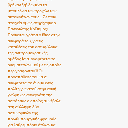
βρήκαν ξεβιδωμένα τα
μπουλόνια των τροχών των
αυτοκινήτων τους... Σε ποια
στοιχεία όμως στηρίχτηκε ο
Παναγιώτης Κρίθυμος;
Πρόκειται, γράφει ο ίδιος στην
αναφορά του, για τις
καταθέσεις του αστυφύλακα
της αντιτρομοκρατικής
ομάδας (σ.σ. αναφέρεται το
ονοματεπώνυμο) με τις οποίες
περιγράφονται: 1) Οι
προσπάθειες του (σ.σ.
αναφέρεται το όνομα ενός
πολίτη γνωστού στην κοινή
γνώμη ως συνεργάτη της
ασφάλειας ο οποίος συνέβαλε
στη σύλληψη δύο
αστυνομικών της
πρωθυπουργικής φρουράς
για λαθρεμπόριο όπλων και