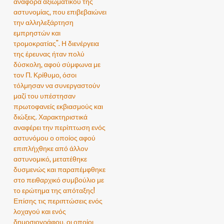
αναφορά αξιωματικού της
αστυνομίας, που επιβεβαιώνει
την αλληλεξάρτηση
εμπρηστών και
τρομοκρατίας". Η διενέργεια
της έρευνας ήταν πολύ
δύσκολη, αφού σύμφωνα με
τον Π. Κρίθυμο, όσοι
τόλμησαν να συνεργαστούν
μαζί του υπέστησαν
πρωτοφανείς εκβιασμούς και
διώξεις. Χαρακτηριστικά
αναφέρει την περίπτωση ενός
αστυνόμου ο οποίος αφού
επιπλήχθηκε από άλλον
αστυνομικό, μετατέθηκε
δυσμενώς και παραπέμφθηκε
στο πειθαρχικό συμβούλιο με
το ερώτημα της απόταξης!
Επίσης τις περιπτώσεις ενός
λοχαγού και ενός
δημοσιογράφου, οι οποίοι