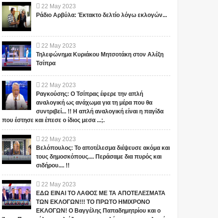
22
May
2023
Ράδιο Αρβύλα: Έκτακτο δελτίο λόγω εκλογών...
22
May
2023
Τηλεφώνημα Κυριάκου Μητσοτάκη στον Αλέξη
Τσίπρα
22
May
2023
Ραγκούσης: Ο Τσίπρας έφερε την απλή
αναλογική ως ανάχωμα για τη μέρα που θα
συντριβεί... !! Η απλή αναλογική είναι η παγίδα
που έστησε και έπεσε ο ίδιος μεσα ...;.
22
May
2023
Βελόπουλος: Το αποτέλεσμα διέψευσε ακόμα και
τους δημοσκόπους.... Περάσαμε δια πυρός και
σιδήρου.... !!
22
May
2023
ΕΔΩ ΕΙΝΑΙ ΤΟ ΛΑΘΟΣ ΜΕ ΤΑ ΑΠΟΤΕΛΕΣΜΑΤΑ
ΤΩΝ ΕΚΛΟΓΩΝ!!! ΤΟ ΠΡΩΤΟ ΗΜΙΧΡΟΝΟ
ΕΚΛΟΓΩΝ! Ο Βαγγέλης Παπαδημητρίου και ο