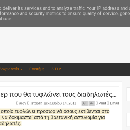
Συγγραφέας Νικόλαος Αργυρίου
deliver its services and to analyze traffic. Your IP address and
formance and security metrics to ensure quality of service, gen
 abuse.
Αρχαιολογία
Επιστήμη
Α.Τ.Ι.Α.
ερ που θα τυφλώνει τους διαδηλωτές...
argy
Τετάρτη, Δεκεμβρίου 14, 2011
A
+
A
-
Print
Email
ο οποίο τυφλώνει προσωρινά όσους εκτίθενται στο
ι να δοκιμαστεί από τη βρετανική αστυνομία για
ιαδηλωτές.