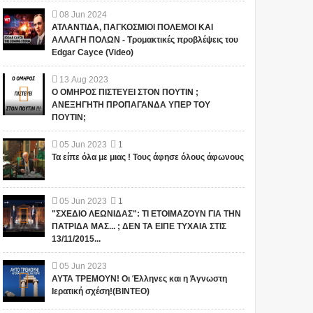
08
Jun
2024
ΑΤΛΑΝΤΙΔΑ, ΠΑΓΚΟΣΜΙΟΙ ΠΟΛΕΜΟΙ ΚΑΙ
ΑΛΛΑΓΗ ΠΟΛΩΝ - Τρομακτικές προβλέψεις του
Edgar Cayce (Video)
13
Aug
2023
Ο ΟΜΗΡΟΣ ΠΙΣΤΕΥΕΙ ΣΤΟΝ ΠΟΥΤΙΝ ;
ΑΝΕΞΗΓΗΤΗ ΠΡΟΠΑΓΑΝΔΑ ΥΠΕΡ ΤΟΥ
ΠΟΥΤΙΝ;
05
Jun
2023
1
Τα είπε όλα με μιας ! Τους άφησε όλους άφωνους
05
Jun
2023
1
"ΣΧΕΔΙΟ ΛΕΩΝΙΔΑΣ": ΤΙ ΕΤΟΙΜΑΖΟΥΝ ΓΙΑ ΤΗΝ
ΠΑΤΡΙΔΑ ΜΑΣ... ; ΔΕΝ ΤΑ ΕΙΠΕ ΤΥΧΑΙΑ ΣΤΙΣ
13/11/2015...
05
Jun
2023
ΑΥΤΑ ΤΡΕΜΟΥΝ! Οι Έλληνες και η Άγνωστη
Ιερατική σχέση!(ΒΙΝΤΕΟ)