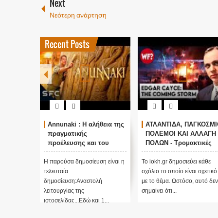
Next
Νεότερη ανάρτηση
Recent Posts
Annunaki : Η αλήθεια της
ΑΤΛΑΝΤΙΔΑ, ΠΑΓΚΟΣΜΙ
πραγματικής
ΠΟΛΕΜΟΙ ΚΑΙ ΑΛΛΑΓΗ
προέλευσης και του
ΠΟΛΩΝ - Τρομακτικές
σκοπού τους και
προβλέψεις του Edgar
αναστολή λειτουργίας
Cayce (Video)
Η παρούσα δημοσίευση είναι η
Το iokh.gr δημοσιεύει κάθε
μας ....
τελευταία
σχόλιο το οποίο είναι σχετικό
δημοσίευση:Αναστολή
με το θέμα. Ωστόσο, αυτό δεν
λειτουργίας της
σημαίνει ότι...
ιστοσελίδας...Εδώ και 1...