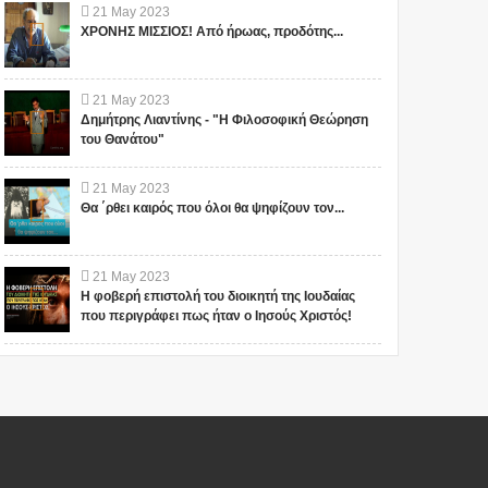
21
May
2023
ΧΡΟΝΗΣ ΜΙΣΣΙΟΣ! Από ήρωας, προδότης...
21
May
2023
Δημήτρης Λιαντίνης - "Η Φιλοσοφική Θεώρηση
του Θανάτου"
21
May
2023
Θα ΄ρθει καιρός που όλοι θα ψηφίζουν τον...
21
May
2023
Η φοβερή επιστολή του διοικητή της Ιουδαίας
που περιγράφει πως ήταν ο Ιησούς Χριστός!