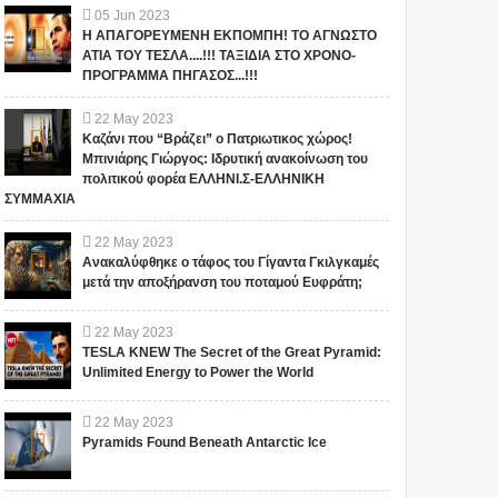
05
Jun
2023
Η ΑΠΑΓΟΡΕΥΜΕΝΗ ΕΚΠΟΜΠΗ! ΤΟ ΑΓΝΩΣΤΟ
ΑΤΙΑ ΤΟΥ ΤΕΣΛΑ....!!! ΤΑΞΙΔΙΑ ΣΤΟ ΧΡΟΝΟ-
ΠΡΟΓΡΑΜΜΑ ΠΗΓΑΣΟΣ...!!!
1
22
May
2023
Καζάνι που “Βράζει” ο Πατριωτικος χώρος!
Μπινιάρης Γιώργος: Ιδρυτική ανακοίνωση του
πολιτικού φορέα ΕΛΛΗΝΙ.Σ-ΕΛΛΗΝΙΚΗ
ΣΥΜΜΑΧΙΑ
22
May
2023
Ανακαλύφθηκε ο τάφος του Γίγαντα Γκιλγκαμές
μετά την αποξήρανση του ποταμού Ευφράτη;
"ΣΧΕΔΙΟ ΛΕΩΝΙΔΑΣ": ΤΙ
ΑΥΤΑ ΤΡΕΜΟΥΝ! Οι
ΕΤΟΙΜΑΖΟΥΝ ΓΙΑ ΤΗΝ
Έλληνες και η Άγνωστη
ΠΑΤΡΙΔΑ ΜΑΣ... ; ΔΕΝ ΤΑ
Ιερατική σχέση!(ΒΙΝΤΕΟ)
22
May
2023
ΕΙΠΕ ΤΥΧΑΙΑ ΣΤΙΣ
TESLA KNEW The Secret of the Great Pyramid:
13/11/2015...
Το iokh.gr δημοσιεύει κάθε
Το iokh.gr δημοσιεύει κάθε
Unlimited Energy to Power the World
σχόλιο το οποίο είναι σχετικό
σχόλιο το οποίο είναι σχετικό
με το θέμα. Ωστόσο, αυτό δεν
με το θέμα. Ωστόσο, αυτό δεν
22
May
2023
σημαίνει ότι...
σημαίνει ότι...
Pyramids Found Beneath Antarctic Ice