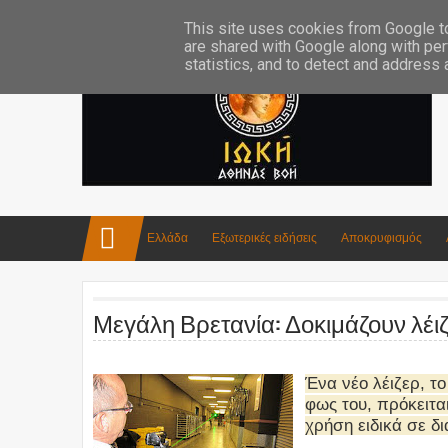
Επικοινωνία:info4iokh@gmail.com
Κατασκευές
Ποίηση
This site uses cookies from Google to 
are shared with Google along with per
statistics, and to detect and address
Ελλάδα
Εξωτερικές ειδήσεις
Αποκρυφισμός
Μεγάλη Βρετανία: Δοκιμάζουν λέιζ
Ένα νέο λέιζερ, τ
φως του, πρόκειτα
χρήση ειδικά σε δ