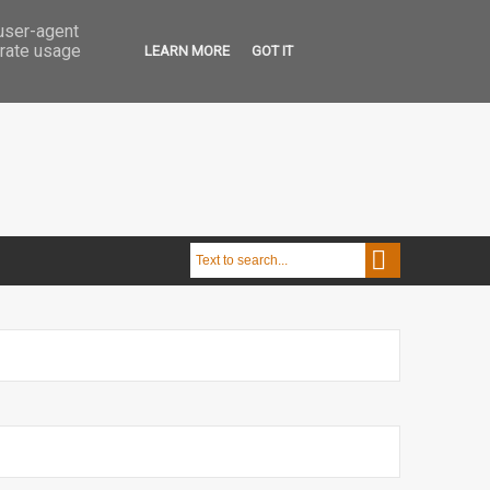
 user-agent
erate usage
LEARN MORE
GOT IT