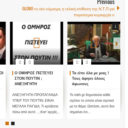
Previous
GLOBO το νέο νόμισμα, η τελική επίθεση της Ν.Τ.Π για
παγκόσμια κυριαρχία ;;;
1
ΟΙ
Ο ΟΜΗΡΟΣ ΠΙΣΤΕΥΕΙ
Τα είπε όλα με μιας !
ΣΤΟΝ ΠΟΥΤΙΝ ;
Τους άφησε όλους
ΑΝΕΞΗΓΗΤΗ
άφωνους
ΠΡΟΠΑΓΑΝΔΑ ΥΠΕΡ ΤΟΥ
ΠΟΥΤΙΝ;
ΑΝΕΞΗΓΗΤΗ ΠΡΟΠΑΓΑΝΔΑ
Το iokh.gr δημοσιεύει κάθε
ΥΠΕΡ ΤΟΥ ΠΟΥΤΙΝ; ΕΙΝΑΙ
σχόλιο το οποίο είναι σχετικό
ΜΕΓΑΛΗ ΠΑΓΙΔΑ; Τι κρύβεται
με το θέμα. Ωστόσο, αυτό δεν
πίσω από αυτό ....;Κατ' αρχάς...
σημαίνει ότι...