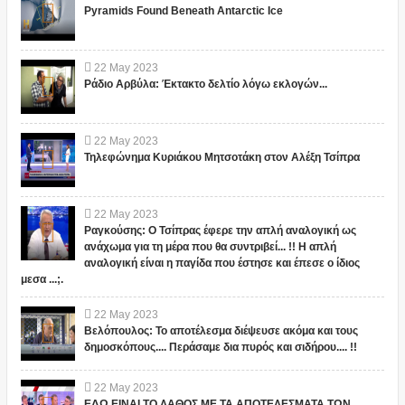
Pyramids Found Beneath Antarctic Ice
22
May
2023
Ράδιο Αρβύλα: Έκτακτο δελτίο λόγω εκλογών...
22
May
2023
Τηλεφώνημα Κυριάκου Μητσοτάκη στον Αλέξη Τσίπρα
22
May
2023
Ραγκούσης: Ο Τσίπρας έφερε την απλή αναλογική ως
ανάχωμα για τη μέρα που θα συντριβεί... !! Η απλή
αναλογική είναι η παγίδα που έστησε και έπεσε ο ίδιος
μεσα ...;.
22
May
2023
Βελόπουλος: Το αποτέλεσμα διέψευσε ακόμα και τους
δημοσκόπους.... Περάσαμε δια πυρός και σιδήρου.... !!
22
May
2023
ΕΔΩ ΕΙΝΑΙ ΤΟ ΛΑΘΟΣ ΜΕ ΤΑ ΑΠΟΤΕΛΕΣΜΑΤΑ ΤΩΝ