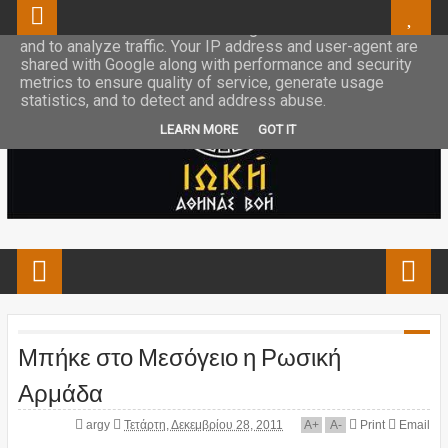
This site uses cookies from Google to deliver its services
and to analyze traffic. Your IP address and user-agent are
shared with Google along with performance and security
metrics to ensure quality of service, generate usage
statistics, and to detect and address abuse.
LEARN MORE
GOT IT
Μπήκε στο Μεσόγειο η Ρωσική
Αρμάδα
argy
Τετάρτη, Δεκεμβρίου 28, 2011
A
+
A
-
Print
Email