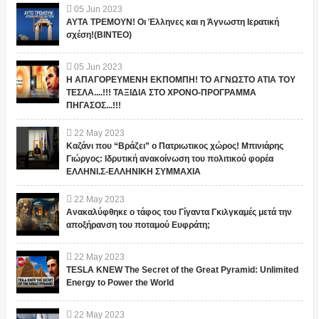
05
Jun
2023
ΑΥΤΑ ΤΡΕΜΟΥΝ! Οι Έλληνες και η Άγνωστη Ιερατική
σχέση!(ΒΙΝΤΕΟ)
05
Jun
2023
Η ΑΠΑΓΟΡΕΥΜΕΝΗ ΕΚΠΟΜΠΗ! ΤΟ ΑΓΝΩΣΤΟ ΑΤΙΑ ΤΟΥ
ΤΕΣΛΑ....!!! ΤΑΞΙΔΙΑ ΣΤΟ ΧΡΟΝΟ-ΠΡΟΓΡΑΜΜΑ
ΠΗΓΑΣΟΣ...!!!
22
May
2023
Καζάνι που “Βράζει” ο Πατριωτικος χώρος! Μπινιάρης
Γιώργος: Ιδρυτική ανακοίνωση του πολιτικού φορέα
ΕΛΛΗΝΙ.Σ-ΕΛΛΗΝΙΚΗ ΣΥΜΜΑΧΙΑ
22
May
2023
Ανακαλύφθηκε ο τάφος του Γίγαντα Γκιλγκαμές μετά την
αποξήρανση του ποταμού Ευφράτη;
22
May
2023
TESLA KNEW The Secret of the Great Pyramid: Unlimited
Energy to Power the World
22
May
2023