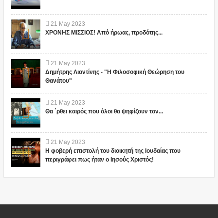
21
May
2023
ΧΡΟΝΗΣ ΜΙΣΣΙΟΣ! Από ήρωας, προδότης...
21
May
2023
Δημήτρης Λιαντίνης - "Η Φιλοσοφική Θεώρηση του
Θανάτου"
21
May
2023
Θα ΄ρθει καιρός που όλοι θα ψηφίζουν τον...
21
May
2023
Η φοβερή επιστολή του διοικητή της Ιουδαίας που
περιγράφει πως ήταν ο Ιησούς Χριστός!