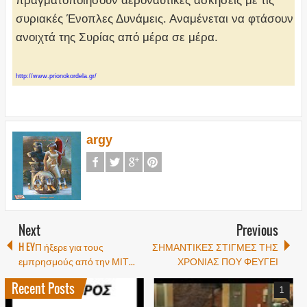
πραγματοποιήσουν αεροναυτικές ασκήσεις με τις
συριακές Ένοπλες Δυνάμεις. Αναμένεται να φτάσουν
ανοιχτά της Συρίας από μέρα σε μέρα.
http://www.prionokordela.gr/
argy
Next
Previous
H EYΠ ήξερε για τους
ΣΗΜΑΝΤΙΚΕΣ ΣΤΙΓΜΕΣ ΤΗΣ
εμπρησμούς από την ΜΙΤ...
ΧΡΟΝΙΑΣ ΠΟΥ ΦΕΥΓΕΙ
Recent Posts
1