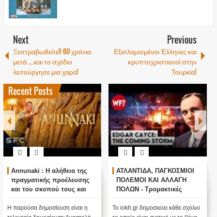
Next
Previous
Ξεστραβωθείτε!! 60 χρόνια
Εξισλαμισμένοι Έλληνες και
μετά ....και το σχέδιο
κρυπτοχριστιανοί στην
λειτούργησε μια χαρά!
Τουρκία!
Recent Posts
Annunaki : Η αλήθεια της
ΑΤΛΑΝΤΙΔΑ, ΠΑΓΚΟΣΜΙΟΙ
πραγματικής προέλευσης
ΠΟΛΕΜΟΙ ΚΑΙ ΑΛΛΑΓΗ
και του σκοπού τους και
ΠΟΛΩΝ - Τρομακτικές
αναστολή λειτουργίας μας
προβλέψεις του Edgar
....
Cayce (Video)
Η παρούσα δημοσίευση είναι η
Το iokh.gr δημοσιεύει κάθε σχόλιο