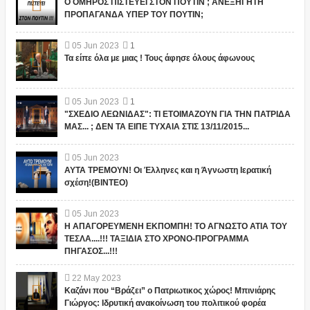
Ο ΟΜΗΡΟΣ ΠΙΣΤΕΥΕΙ ΣΤΟΝ ΠΟΥΤΙΝ ; ΑΝΕΞΗΓΗΤΗ
ΠΡΟΠΑΓΑΝΔΑ ΥΠΕΡ ΤΟΥ ΠΟΥΤΙΝ;
05
Jun
2023
1
Τα είπε όλα με μιας ! Τους άφησε όλους άφωνους
05
Jun
2023
1
"ΣΧΕΔΙΟ ΛΕΩΝΙΔΑΣ": ΤΙ ΕΤΟΙΜΑΖΟΥΝ ΓΙΑ ΤΗΝ ΠΑΤΡΙΔΑ
ΜΑΣ... ; ΔΕΝ ΤΑ ΕΙΠΕ ΤΥΧΑΙΑ ΣΤΙΣ 13/11/2015...
05
Jun
2023
ΑΥΤΑ ΤΡΕΜΟΥΝ! Οι Έλληνες και η Άγνωστη Ιερατική
σχέση!(ΒΙΝΤΕΟ)
05
Jun
2023
Η ΑΠΑΓΟΡΕΥΜΕΝΗ ΕΚΠΟΜΠΗ! ΤΟ ΑΓΝΩΣΤΟ ΑΤΙΑ ΤΟΥ
ΤΕΣΛΑ....!!! ΤΑΞΙΔΙΑ ΣΤΟ ΧΡΟΝΟ-ΠΡΟΓΡΑΜΜΑ
ΠΗΓΑΣΟΣ...!!!
22
May
2023
Καζάνι που “Βράζει” ο Πατριωτικος χώρος! Μπινιάρης
Γιώργος: Ιδρυτική ανακοίνωση του πολιτικού φορέα