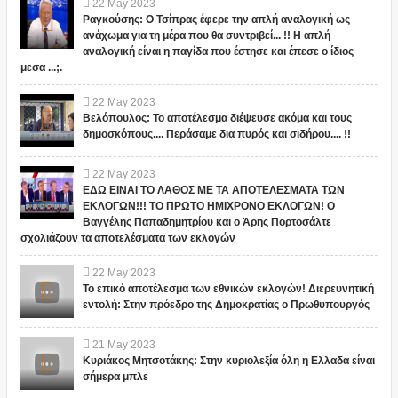
22
May
2023
Ραγκούσης: Ο Τσίπρας έφερε την απλή αναλογική ως
ανάχωμα για τη μέρα που θα συντριβεί... !! Η απλή
αναλογική είναι η παγίδα που έστησε και έπεσε ο ίδιος
μεσα ...;.
22
May
2023
Βελόπουλος: Το αποτέλεσμα διέψευσε ακόμα και τους
δημοσκόπους.... Περάσαμε δια πυρός και σιδήρου.... !!
22
May
2023
ΕΔΩ ΕΙΝΑΙ ΤΟ ΛΑΘΟΣ ΜΕ ΤΑ ΑΠΟΤΕΛΕΣΜΑΤΑ ΤΩΝ
ΕΚΛΟΓΩΝ!!! ΤΟ ΠΡΩΤΟ ΗΜΙΧΡΟΝΟ ΕΚΛΟΓΩΝ! Ο
Βαγγέλης Παπαδημητρίου και ο Άρης Πορτοσάλτε
σχολιάζουν τα αποτελέσματα των εκλογών
22
May
2023
Το επικό αποτέλεσμα των εθνικών εκλογών! Διερευνητική
εντολή: Στην πρόεδρο της Δημοκρατίας ο Πρωθυπουργός
21
May
2023
Κυριάκος Μητσοτάκης: Στην κυριολεξία όλη η Ελλαδα είναι
σήμερα μπλε