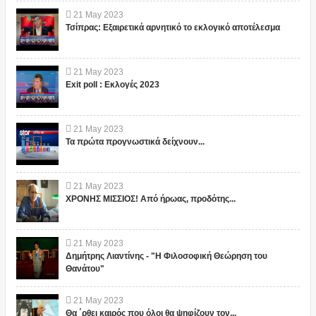
21
May
2023
Τσίπρας: Εξαιρετικά αρνητικό το εκλογικό αποτέλεσμα
21
May
2023
Exit poll : Εκλογές 2023
21
May
2023
Τα πρώτα προγνωστικά δείχνουν...
21
May
2023
ΧΡΟΝΗΣ ΜΙΣΣΙΟΣ! Από ήρωας, προδότης...
21
May
2023
Δημήτρης Λιαντίνης - "Η Φιλοσοφική Θεώρηση του
Θανάτου"
21
May
2023
Θα ΄ρθει καιρός που όλοι θα ψηφίζουν τον...