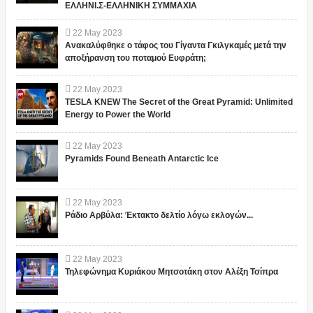
ΕΛΛΗΝΙ.Σ-ΕΛΛΗΝΙΚΗ ΣΥΜΜΑΧΙΑ
22
May
2023
Ανακαλύφθηκε ο τάφος του Γίγαντα Γκιλγκαμές μετά την
αποξήρανση του ποταμού Ευφράτη;
22
May
2023
TESLA KNEW The Secret of the Great Pyramid: Unlimited
Energy to Power the World
22
May
2023
Pyramids Found Beneath Antarctic Ice
22
May
2023
Ράδιο Αρβύλα: Έκτακτο δελτίο λόγω εκλογών...
22
May
2023
Τηλεφώνημα Κυριάκου Μητσοτάκη στον Αλέξη Τσίπρα