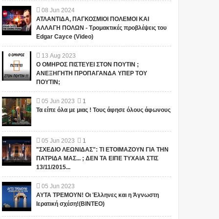
08
Jun
2024
ΑΤΛΑΝΤΙΔΑ, ΠΑΓΚΟΣΜΙΟΙ ΠΟΛΕΜΟΙ ΚΑΙ
ΑΛΛΑΓΗ ΠΟΛΩΝ - Τρομακτικές προβλέψεις του
Edgar Cayce (Video)
1
13
Aug
2023
Ο ΟΜΗΡΟΣ ΠΙΣΤΕΥΕΙ ΣΤΟΝ ΠΟΥΤΙΝ ;
ΑΝΕΞΗΓΗΤΗ ΠΡΟΠΑΓΑΝΔΑ ΥΠΕΡ ΤΟΥ
ΠΟΥΤΙΝ;
05
Jun
2023
1
Τα είπε όλα με μιας ! Τους άφησε όλους άφωνους
"ΣΧΕΔΙΟ ΛΕΩΝΙΔΑΣ": ΤΙ
ΑΥΤΑ ΤΡΕΜΟΥΝ! Οι
05
Jun
2023
1
ΕΤΟΙΜΑΖΟΥΝ ΓΙΑ ΤΗΝ
Έλληνες και η Άγνωστη
"ΣΧΕΔΙΟ ΛΕΩΝΙΔΑΣ": ΤΙ ΕΤΟΙΜΑΖΟΥΝ ΓΙΑ ΤΗΝ
ΠΑΤΡΙΔΑ ΜΑΣ... ; ΔΕΝ ΤΑ
Ιερατική σχέση!(ΒΙΝΤΕΟ)
ΠΑΤΡΙΔΑ ΜΑΣ... ; ΔΕΝ ΤΑ ΕΙΠΕ ΤΥΧΑΙΑ ΣΤΙΣ
ΕΙΠΕ ΤΥΧΑΙΑ ΣΤΙΣ
13/11/2015...
13/11/2015...
Το iokh.gr δημοσιεύει κάθε
Το iokh.gr δημοσιεύει κάθε
σχόλιο το οποίο είναι σχετικό
σχόλιο το οποίο είναι σχετικό
05
Jun
2023
με το θέμα. Ωστόσο, αυτό δεν
με το θέμα. Ωστόσο, αυτό δεν
ΑΥΤΑ ΤΡΕΜΟΥΝ! Οι Έλληνες και η Άγνωστη
σημαίνει ότι...
σημαίνει ότι...
Ιερατική σχέση!(ΒΙΝΤΕΟ)