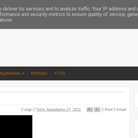
Συγγραφέας Νικόλαος Αργυρίου
deliver its services and to analyze traffic. Your IP address and
formance and security metrics to ensure quality of service, gen
 abuse.
Αρχαιολογία
Επιστήμη
Α.Τ.Ι.Α.
argy
Τρίτη, Δεκεμβρίου 27, 2011
A
+
A
-
Print
Email