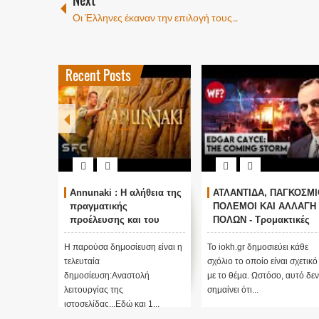
Next
Οι Έλληνες έκαναν την επιλογή τους…
Recent Posts
Annunaki : Η αλήθεια της
ΑΤΛΑΝΤΙΔΑ, ΠΑΓΚΟΣΜΙ
πραγματικής
ΠΟΛΕΜΟΙ ΚΑΙ ΑΛΛΑΓΗ
προέλευσης και του
ΠΟΛΩΝ - Τρομακτικές
σκοπού τους και
προβλέψεις του Edgar
αναστολή λειτουργίας
Cayce (Video)
Η παρούσα δημοσίευση είναι η
Το iokh.gr δημοσιεύει κάθε
μας ....
τελευταία
σχόλιο το οποίο είναι σχετικό
δημοσίευση:Αναστολή
με το θέμα. Ωστόσο, αυτό δεν
λειτουργίας της
σημαίνει ότι...
ιστοσελίδας...Εδώ και 1...