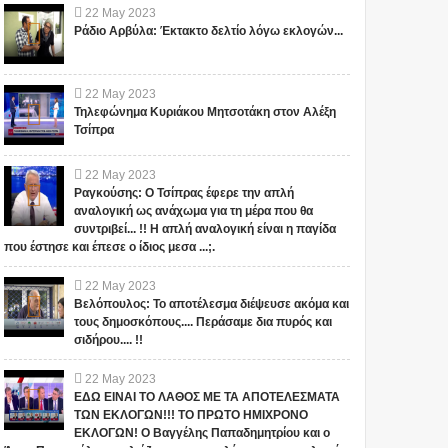
22
May
2023
Ράδιο Αρβύλα: Έκτακτο δελτίο λόγω εκλογών...
22
May
2023
Τηλεφώνημα Κυριάκου Μητσοτάκη στον Αλέξη
Τσίπρα
22
May
2023
Ραγκούσης: Ο Τσίπρας έφερε την απλή
αναλογική ως ανάχωμα για τη μέρα που θα
συντριβεί... !! Η απλή αναλογική είναι η παγίδα
που έστησε και έπεσε ο ίδιος μεσα ...;.
22
May
2023
Βελόπουλος: Το αποτέλεσμα διέψευσε ακόμα και
τους δημοσκόπους.... Περάσαμε δια πυρός και
σιδήρου.... !!
22
May
2023
ΕΔΩ ΕΙΝΑΙ ΤΟ ΛΑΘΟΣ ΜΕ ΤΑ ΑΠΟΤΕΛΕΣΜΑΤΑ
ΤΩΝ ΕΚΛΟΓΩΝ!!! ΤΟ ΠΡΩΤΟ ΗΜΙΧΡΟΝΟ
ΕΚΛΟΓΩΝ! Ο Βαγγέλης Παπαδημητρίου και ο