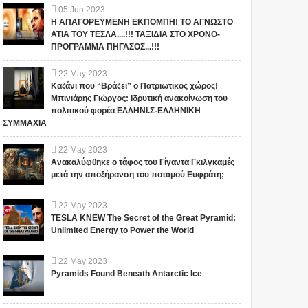
05
Jun
2023
Η ΑΠΑΓΟΡΕΥΜΕΝΗ ΕΚΠΟΜΠΗ! ΤΟ ΑΓΝΩΣΤΟ
ΑΤΙΑ ΤΟΥ ΤΕΣΛΑ....!!! ΤΑΞΙΔΙΑ ΣΤΟ ΧΡΟΝΟ-
ΠΡΟΓΡΑΜΜΑ ΠΗΓΑΣΟΣ...!!!
22
May
2023
Καζάνι που “Βράζει” ο Πατριωτικος χώρος!
Μπινιάρης Γιώργος: Ιδρυτική ανακοίνωση του
πολιτικού φορέα ΕΛΛΗΝΙ.Σ-ΕΛΛΗΝΙΚΗ
ΣΥΜΜΑΧΙΑ
22
May
2023
Ανακαλύφθηκε ο τάφος του Γίγαντα Γκιλγκαμές
μετά την αποξήρανση του ποταμού Ευφράτη;
22
May
2023
TESLA KNEW The Secret of the Great Pyramid:
Unlimited Energy to Power the World
22
May
2023
Pyramids Found Beneath Antarctic Ice