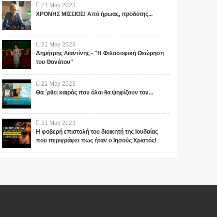
21
May
2023
ΧΡΟΝΗΣ ΜΙΣΣΙΟΣ! Από ήρωας, προδότης...
21
May
2023
Δημήτρης Λιαντίνης - "Η Φιλοσοφική Θεώρηση
του Θανάτου"
21
May
2023
Θα ΄ρθει καιρός που όλοι θα ψηφίζουν τον...
21
May
2023
Η φοβερή επιστολή του διοικητή της Ιουδαίας
που περιγράφει πως ήταν ο Ιησούς Χριστός!