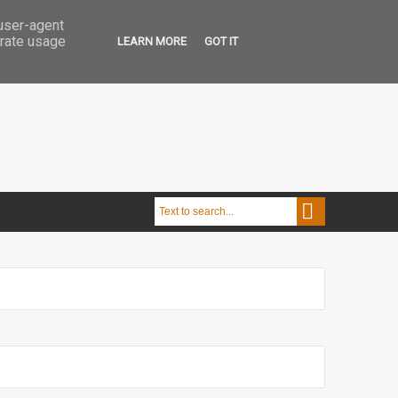
 user-agent
erate usage
LEARN MORE
GOT IT