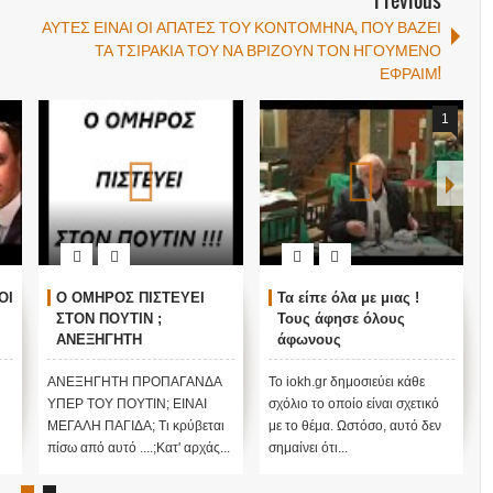
Previous
ΑΥΤΕΣ ΕΙΝΑΙ ΟΙ ΑΠΑΤΕΣ ΤΟΥ ΚΟΝΤΟΜΗΝΑ, ΠΟΥ ΒΑΖΕΙ
ΤΑ ΤΣΙΡΑΚΙΑ ΤΟΥ ΝΑ ΒΡΙΖΟΥΝ ΤΟΝ ΗΓΟΥΜΕΝΟ
ΕΦΡΑΙΜ!
1
ΟΙ
Ο ΟΜΗΡΟΣ ΠΙΣΤΕΥΕΙ
Τα είπε όλα με μιας !
ΣΤΟΝ ΠΟΥΤΙΝ ;
Τους άφησε όλους
ΑΝΕΞΗΓΗΤΗ
άφωνους
ΠΡΟΠΑΓΑΝΔΑ ΥΠΕΡ ΤΟΥ
ΠΟΥΤΙΝ;
ΑΝΕΞΗΓΗΤΗ ΠΡΟΠΑΓΑΝΔΑ
Το iokh.gr δημοσιεύει κάθε
ΥΠΕΡ ΤΟΥ ΠΟΥΤΙΝ; ΕΙΝΑΙ
σχόλιο το οποίο είναι σχετικό
ΜΕΓΑΛΗ ΠΑΓΙΔΑ; Τι κρύβεται
με το θέμα. Ωστόσο, αυτό δεν
πίσω από αυτό ....;Κατ' αρχάς...
σημαίνει ότι...