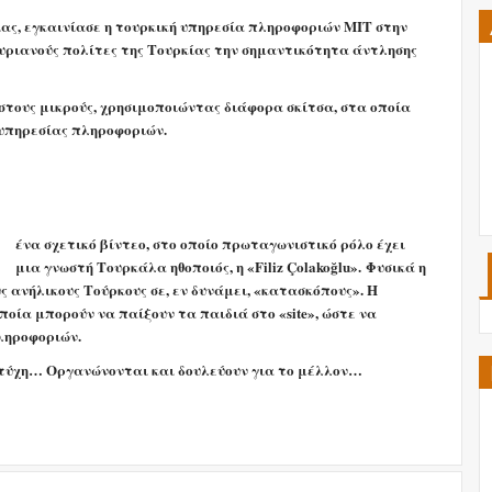
ίας, εγκαινίασε η τουρκική υπηρεσία πληροφοριών MIT στην
 αυριανούς πολίτες της Τουρκίας την σημαντικότητα άντλησης
στους μικρούς, χρησιμοποιώντας διάφορα σκίτσα, στα οποία
ς υπηρεσίας πληροφοριών.
ένα σχετικό βίντεο, στο οποίο πρωταγωνιστικό ρόλο έχει
μια γνωστή Τουρκάλα ηθοποιός, η «Filiz Çolakoğlu».
Φυσικά η
ς ανήλικους Τούρκους σε, εν δυνάμει, «κατασκόπους». Η
οποία μπορούν να παίξουν τα παιδιά στο «site», ώστε να
ληροφοριών.
 τύχη… Οργανώνονται και δουλεύουν για το μέλλον…