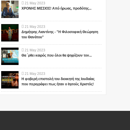
21
May
2023
ΧΡΟΝΗΣ ΜΙΣΣΙΟΣ! Από ήρωας, προδότης...
21
May
2023
Δημήτρης Λιαντίνης - "Η Φιλοσοφική Θεώρηση
του Θανάτου"
21
May
2023
Θα ΄ρθει καιρός που όλοι θα ψηφίζουν τον...
21
May
2023
Η φοβερή επιστολή του διοικητή της Ιουδαίας
που περιγράφει πως ήταν ο Ιησούς Χριστός!