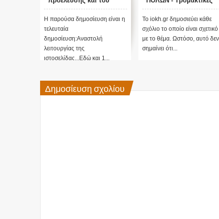
προέλευσης και του
ΠΟΛΩΝ - Τρομακτικές
σκοπού τους και
προβλέψεις του Edgar
αναστολή λειτουργίας
Cayce (Video)
Η παρούσα δημοσίευση είναι η
Το iokh.gr δημοσιεύει κάθε
μας ....
τελευταία
σχόλιο το οποίο είναι σχετικό
δημοσίευση:Αναστολή
με το θέμα. Ωστόσο, αυτό δεν
λειτουργίας της
σημαίνει ότι...
ιστοσελίδας...Εδώ και 1...
Δημοσίευση σχολίου