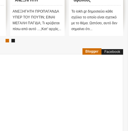
ΑΝΕΞΗΓΗΤΗ
άφωνους
ΠΡΟΠΑΓΑΝΔΑ ΥΠΕΡ ΤΟΥ
ΠΟΥΤΙΝ;
ΑΝΕΞΗΓΗΤΗ ΠΡΟΠΑΓΑΝΔΑ
Το iokh.gr δημοσιεύει κάθε
ΥΠΕΡ ΤΟΥ ΠΟΥΤΙΝ; ΕΙΝΑΙ
σχόλιο το οποίο είναι σχετικό
ΜΕΓΑΛΗ ΠΑΓΙΔΑ; Τι κρύβεται
με το θέμα. Ωστόσο, αυτό δεν
πίσω από αυτό ....;Κατ' αρχάς...
σημαίνει ότι...
Blogger
Facebook