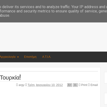
Συγγραφέας Νικόλαος Αργυρίου
deliver its services and to analyze traffic. Your IP address and
formance and security metrics to ensure quality of service, gen
 abuse.
Αρχαιολογία
Επιστήμη
Α.Τ.Ι.Α.
Τουρκία!
argy
Τρίτη, Ιανουαρίου 10, 2012
A
+
A
-
Print
Email