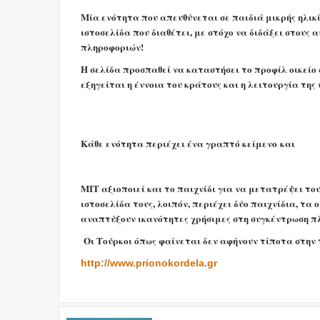
Μία ενότητα που απευθύνεται σε παιδιά μικρής ηλικ
ιστοσελίδα που διαθέτει, με στόχο να διδάξει στους
πληροφοριών!
Η σελίδα προσπαθεί να καταστήσει το προφίλ οικείο 
εξηγείται η έννοια του κράτους και η λειτουργία τη
Κάθε ενότητα περιέχει ένα γραπτό κείμενο
και
MIT αξιοποιεί και το παιχνίδι για να μετατρέψει του
ιστοσελίδα τους, λοιπόν, περιέχει δύο παιχνίδια, τα 
αναπτύξουν ικανότητες χρήσιμες στη συγκέντρωση π
Οι Τούρκοι όπως φαίνεται δεν αφήνουν τίποτα στην
http://www.prionokordela.gr