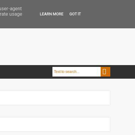
 user-agent
erate usage
LEARN MORE
GOT IT