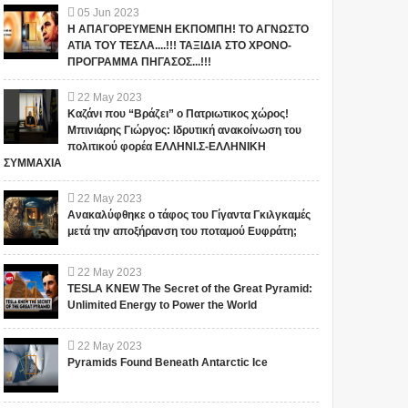
ΠΑΤΡΙΔΑ ΜΑΣ... ; ΔΕΝ ΤΑ
Ιερατική σχέση!(ΒΙΝΤΕΟ)
05
Jun
2023
ΕΙΠΕ ΤΥΧΑΙΑ ΣΤΙΣ
Η ΑΠΑΓΟΡΕΥΜΕΝΗ ΕΚΠΟΜΠΗ! ΤΟ ΑΓΝΩΣΤΟ
13/11/2015...
Το iokh.gr δημοσιεύει κάθε
Το iokh.gr δημοσιεύει κάθε
ΑΤΙΑ ΤΟΥ ΤΕΣΛΑ....!!! ΤΑΞΙΔΙΑ ΣΤΟ ΧΡΟΝΟ-
σχόλιο το οποίο είναι σχετικό
σχόλιο το οποίο είναι σχετικό
ΠΡΟΓΡΑΜΜΑ ΠΗΓΑΣΟΣ...!!!
με το θέμα. Ωστόσο, αυτό δεν
με το θέμα. Ωστόσο, αυτό δεν
σημαίνει ότι...
σημαίνει ότι...
22
May
2023
Καζάνι που “Βράζει” ο Πατριωτικος χώρος!
Μπινιάρης Γιώργος: Ιδρυτική ανακοίνωση του
πολιτικού φορέα ΕΛΛΗΝΙ.Σ-ΕΛΛΗΝΙΚΗ
ΣΥΜΜΑΧΙΑ
22
May
2023
Ανακαλύφθηκε ο τάφος του Γίγαντα Γκιλγκαμές
μετά την αποξήρανση του ποταμού Ευφράτη;
22
May
2023
TESLA KNEW The Secret of the Great Pyramid:
Unlimited Energy to Power the World
22
May
2023
Pyramids Found Beneath Antarctic Ice