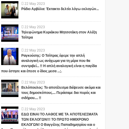
22
May
2023
Ράδιο Αρβύλα: Έκτακτο δελτίο λόγω εκλογών...
22
May
2023
Τηλεφώνημα Κυριάκου Μητσοτάκη στον Αλέξη
Τσίπρα
22
May
2023
Ραγκούσης: Ο Τσίπρας έφερε την απλή
αναλογική ως ανάχωμα για τη μέρα που θα
συντριβεί... !! Η απλή αναλογική είναι η παγίδα
που έστησε και έπεσε ο ίδιος μεσα ...;.
22
May
2023
Βελόπουλος: Το αποτέλεσμα διέψευσε ακόμα και
τους δημοσκόπους.... Περάσαμε δια πυρός και
σιδήρου.... !!
22
May
2023
ΕΔΩ ΕΙΝΑΙ ΤΟ ΛΑΘΟΣ ΜΕ ΤΑ ΑΠΟΤΕΛΕΣΜΑΤΑ
ΤΩΝ ΕΚΛΟΓΩΝ!!! ΤΟ ΠΡΩΤΟ ΗΜΙΧΡΟΝΟ
ΕΚΛΟΓΩΝ! Ο Βαγγέλης Παπαδημητρίου και ο