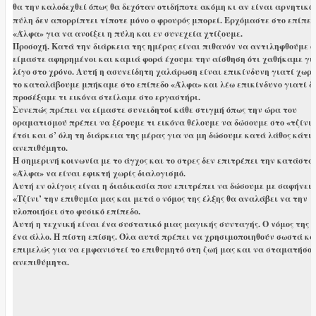
θα την καλοδεχθεί όπως θα δεχόταν οτιδήποτε ακόμη κι αν είναι αρνητικό.
πύλη δεν απορρίπτει τίποτε μόνο ο φρουρός μπορεί. Ερχόμαστε στο επίπεδ
«Άλφα» για να ανοίξει η πύλη και εν συνεχεία χτίζουμε.
Προσοχή. Κατά την διάρκεια της ημέρας είναι πιθανόν να αντιληφθούμε ό
είμαστε αφηρημένοι και καμιά φορά έχουμε την αίσθηση ότι χαθήκαμε γι
λίγο στο χρόνο. Αυτή η ασυνείδητη χαλάρωση είναι επικίνδυνη γιατί χωρί
το καταλάβουμε μπήκαμε στο επίπεδο «Άλφα» και λέω επικίνδυνο γιατί δ
προσέξαμε τι εικόνα στείλαμε στο εργαστήρι.
Συνεπώς πρέπει να είμαστε συνειδητοί κάθε στιγμή όπως την ώρα του
οραματισμού πρέπει να ξέρουμε τι εικόνα θέλουμε να δώσουμε στο «τζίνι»
έτσι και σ’ όλη τη διάρκεια της μέρας για να μη δώσουμε κατά λάθος κάτι
ανεπιθύμητο.
Η σημερινή κοινωνία με το άγχος και το στρες δεν επιτρέπει την κατάστα
«Άλφα» να είναι εφικτή χωρίς διαλογισμό.
Αυτή εν ολίγοις είναι η διαδικασία που επιτρέπει να δώσουμε με σαφήνει
«Τζίνι’ την επιθυμία μας και μετά ο νόμος της έλξης θα αναλάβει να την
υλοποιήσει στο φυσικό επίπεδο.
Αυτή η τεχνική είναι ένα συστατικό μιας μαγικής συνταγής. Ο νόμος της έ
ένα άλλο. Η πίστη επίσης. Όλα αυτά πρέπει να χρησιμοποιηθούν σωστά κα
επιμελώς για να εμφανιστεί το επιθυμητό στη ζωή μας και να σταματήσο
ανεπιθύμητα.