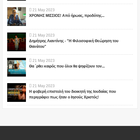
21
May
2023
ΧΡΟΝΗΣ ΜΙΣΣΙΟΣ! Από ήρωας, προδότης...
21
May
2023
Δημήτρης Λιαντίνης - "Η Φιλοσοφική Θεώρηση του
Θανάτου"
21
May
2023
Θα ΄ρθει καιρός που όλοι θα ψηφίζουν τον...
21
May
2023
Η φοβερή επιστολή του διοικητή της Ιουδαίας που
περιγράφει πως ήταν ο Ιησούς Χριστός!