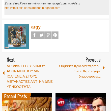
Σμιξιώτης Κωνσταντίνος για τις Αιχμές και απόψεις.
http://smixiotis-konstantinos.blogspot.com
argy
Next
Previous
ΑΠΟΦΑΣΗ ΤΟΥ ΔΗΜΟΥ
Θυμάστε πριν ένα περίπου
ΑΘΗΝΑΙΩΝ ΠΟΥ ΔΙΝΕΙ
μήνα τι θέμα είχαμε
ΙΘΑΓΕΝΕΙΑ ΣΤΟΥΣ
δημοσιεύσει....
ΜΕΤΑΝΑΣΤΕΣ ΑΝΤΙ ΝΑ ΔΙΝΕΙ
ΥΠΗΚΟΟΤΗΤΑ
Recent Posts