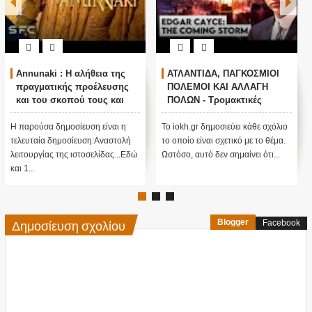
Annunaki : Η αλήθεια της
ΑΤΛΑΝΤΙΔΑ, ΠΑΓΚΟΣΜΙΟΙ
πραγματικής προέλευσης
ΠΟΛΕΜΟΙ ΚΑΙ ΑΛΛΑΓΗ
και του σκοπού τους και
ΠΟΛΩΝ - Τρομακτικές
αναστολή λειτουργίας μας
προβλέψεις του Edgar
....
Cayce (Video)
Η παρούσα δημοσίευση είναι η
Το iokh.gr δημοσιεύει κάθε σχόλιο
τελευταία δημοσίευση:Αναστολή
το οποίο είναι σχετικό με το θέμα.
λειτουργίας της ιστοσελίδας...Εδώ
Ωστόσο, αυτό δεν σημαίνει ότι...
και 1...
Δημοσίευση σχολίου
Blogger
Facebook