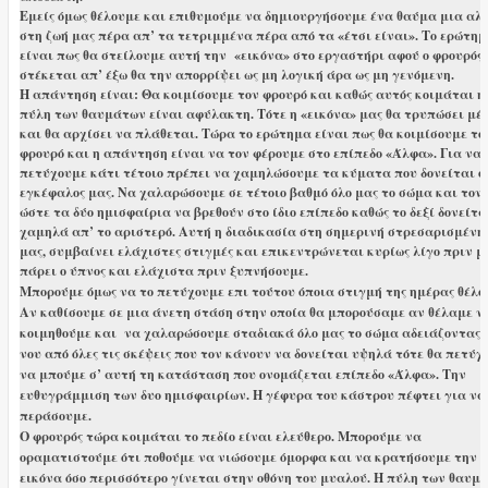
Εμείς όμως θέλουμε και επιθυμούμε να δημιουργήσουμε ένα θαύμα μια αλ
στη ζωή μας πέρα απ’ τα τετριμμένα πέρα από τα «έτσι είναι». Το ερώτη
είναι πως θα στείλουμε αυτή την «εικόνα» στο εργαστήρι αφού ο φρουρός
στέκεται απ’ έξω θα την απορρίψει ως μη λογική άρα ως μη γενόμενη.
Η απάντηση είναι: Θα κοιμίσουμε τον φρουρό και καθώς αυτός κοιμάται η
πύλη των θαυμάτων είναι αφύλακτη. Τότε η «εικόνα» μας θα τρυπώσει μέ
και θα αρχίσει να πλάθεται. Τώρα το ερώτημα είναι πως θα κοιμίσουμε το
φρουρό και η απάντηση είναι να τον φέρουμε στο επίπεδο «Άλφα». Για να
πετύχουμε κάτι τέτοιο πρέπει να χαμηλώσουμε τα κύματα που δονείται ο
εγκέφαλος μας. Να χαλαρώσουμε σε τέτοιο βαθμό όλο μας το σώμα και τον 
ώστε τα δύο ημισφαίρια να βρεθούν στο ίδιο επίπεδο καθώς το δεξί δονείτα
χαμηλά απ’ το αριστερό. Αυτή η διαδικασία στη σημερινή στρεσαρισμένη
μας, συμβαίνει ελάχιστες στιγμές και επικεντρώνεται κυρίως λίγο πριν μ
πάρει ο ύπνος και ελάχιστα πριν ξυπνήσουμε.
Μπορούμε όμως να το πετύχουμε επι τούτου όποια στιγμή της ημέρας θέλο
Αν καθίσουμε σε μια άνετη στάση στην οποία θα μπορούσαμε αν θέλαμε ν
κοιμηθούμε και να χαλαρώσουμε σταδιακά όλο μας το σώμα αδειάζοντας 
νου από όλες τις σκέψεις που τον κάνουν να δονείται υψηλά τότε θα πετύχ
να μπούμε σ’ αυτή τη κατάσταση που ονομάζεται επίπεδο «Άλφα». Την
ευθυγράμμιση των δυο ημισφαιρίων. Η γέφυρα του κάστρου πέφτει για να
περάσουμε.
Ο φρουρός τώρα κοιμάται το πεδίο είναι ελεύθερο. Μπορούμε να
οραματιστούμε ότι ποθούμε να νιώσουμε όμορφα και να κρατήσουμε την
εικόνα όσο περισσότερο γίνεται στην οθόνη του μυαλού. Η πύλη των θαυμ