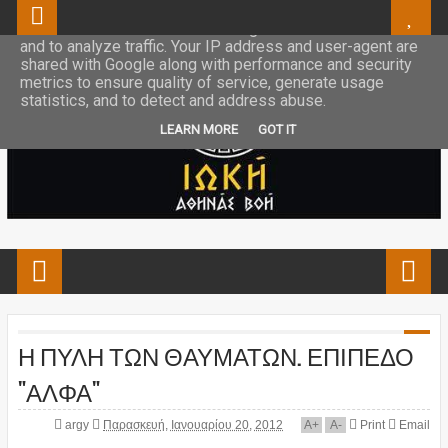
This site uses cookies from Google to deliver its services
and to analyze traffic. Your IP address and user-agent are
shared with Google along with performance and security
metrics to ensure quality of service, generate usage
statistics, and to detect and address abuse.
LEARN MORE
GOT IT
Η ΠΥΛΗ ΤΩΝ ΘΑΥΜΑΤΩΝ. ΕΠΙΠΕΔΟ
"ΑΛΦΑ"
argy
Παρασκευή, Ιανουαρίου 20, 2012
A
+
A
-
Print
Email