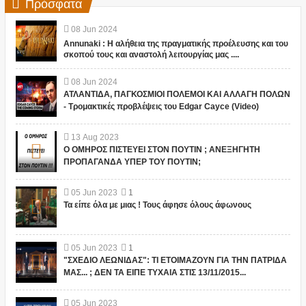
Πρόσφατα
08
Jun
2024
Annunaki : Η αλήθεια της πραγματικής προέλευσης και του
σκοπού τους και αναστολή λειτουργίας μας ....
08
Jun
2024
ΑΤΛΑΝΤΙΔΑ, ΠΑΓΚΟΣΜΙΟΙ ΠΟΛΕΜΟΙ ΚΑΙ ΑΛΛΑΓΗ ΠΟΛΩΝ
- Τρομακτικές προβλέψεις του Edgar Cayce (Video)
13
Aug
2023
Ο ΟΜΗΡΟΣ ΠΙΣΤΕΥΕΙ ΣΤΟΝ ΠΟΥΤΙΝ ; ΑΝΕΞΗΓΗΤΗ
ΠΡΟΠΑΓΑΝΔΑ ΥΠΕΡ ΤΟΥ ΠΟΥΤΙΝ;
05
Jun
2023
1
Τα είπε όλα με μιας ! Τους άφησε όλους άφωνους
05
Jun
2023
1
"ΣΧΕΔΙΟ ΛΕΩΝΙΔΑΣ": ΤΙ ΕΤΟΙΜΑΖΟΥΝ ΓΙΑ ΤΗΝ ΠΑΤΡΙΔΑ
ΜΑΣ... ; ΔΕΝ ΤΑ ΕΙΠΕ ΤΥΧΑΙΑ ΣΤΙΣ 13/11/2015...
05
Jun
2023