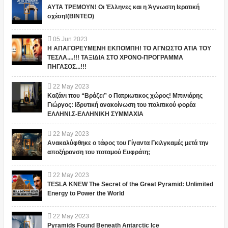
ΑΥΤΑ ΤΡΕΜΟΥΝ! Οι Έλληνες και η Άγνωστη Ιερατική
σχέση!(ΒΙΝΤΕΟ)
05
Jun
2023
Η ΑΠΑΓΟΡΕΥΜΕΝΗ ΕΚΠΟΜΠΗ! ΤΟ ΑΓΝΩΣΤΟ ΑΤΙΑ ΤΟΥ
ΤΕΣΛΑ....!!! ΤΑΞΙΔΙΑ ΣΤΟ ΧΡΟΝΟ-ΠΡΟΓΡΑΜΜΑ
ΠΗΓΑΣΟΣ...!!!
22
May
2023
Καζάνι που “Βράζει” ο Πατριωτικος χώρος! Μπινιάρης
Γιώργος: Ιδρυτική ανακοίνωση του πολιτικού φορέα
ΕΛΛΗΝΙ.Σ-ΕΛΛΗΝΙΚΗ ΣΥΜΜΑΧΙΑ
22
May
2023
Ανακαλύφθηκε ο τάφος του Γίγαντα Γκιλγκαμές μετά την
αποξήρανση του ποταμού Ευφράτη;
22
May
2023
TESLA KNEW The Secret of the Great Pyramid: Unlimited
Energy to Power the World
22
May
2023
Pyramids Found Beneath Antarctic Ice