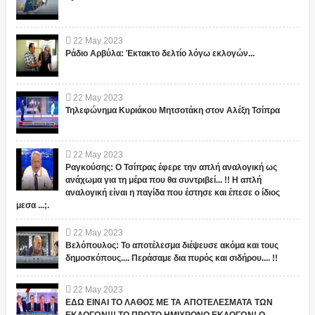
22
May
2023
Ράδιο Αρβύλα: Έκτακτο δελτίο λόγω εκλογών...
22
May
2023
Τηλεφώνημα Κυριάκου Μητσοτάκη στον Αλέξη Τσίπρα
22
May
2023
Ραγκούσης: Ο Τσίπρας έφερε την απλή αναλογική ως
ανάχωμα για τη μέρα που θα συντριβεί... !! Η απλή
αναλογική είναι η παγίδα που έστησε και έπεσε ο ίδιος
μεσα ...;.
22
May
2023
Βελόπουλος: Το αποτέλεσμα διέψευσε ακόμα και τους
δημοσκόπους.... Περάσαμε δια πυρός και σιδήρου.... !!
22
May
2023
ΕΔΩ ΕΙΝΑΙ ΤΟ ΛΑΘΟΣ ΜΕ ΤΑ ΑΠΟΤΕΛΕΣΜΑΤΑ ΤΩΝ