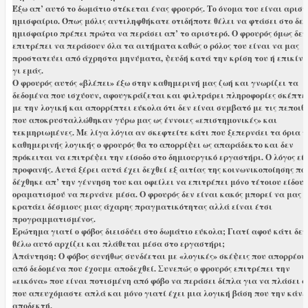
Έξω απ’ αυτό το δωμάτιο στέκεται ένας φρουρός. Το όνομα του είναι αριστ
ημισφαίριο. Όπως μόλις αντιληφθήκατε οτιδήποτε θέλει να φτάσει στο δεξ
ημισφαίριο πρέπει πρώτα να περάσει απ’ το αριστερό. Ο φρουρός όμως δεν
επιτρέπει να περάσουν όλα τα αιτήματα καθώς ο ρόλος του είναι να μας
προστατεύει από άχρηστα μηνύματα, ψευδή κατά την κρίση του ή επικίν
γι εμάς.
Ο φρουρός αυτός «βλέπει» έξω στην καθημερινή μας ζωή και γνωρίζει τα
δεδομένα που ισχύουν, αφουγκράζεται και φιλτράρει πληροφορίες σκέπτε
με την λογική και απορρίπτει εύκολα ότι δεν είναι συμβατό με τις πεποιθ
που αποκρυσταλλώθηκαν γύρω μας ως έννοιες «επιστημονικές» και
τεκμηριωμένες. Με λίγα λόγια αν σκεφτείτε κάτι που ξεπερνάει τα όρια τ
καθημερινής λογικής ο φρουρός θα το απορρίψει ως απαράδεκτο και δεν
πρόκειται να επιτρέψει την είσοδο στο δημιουργικό εργαστήρι. Ο λόγος εί
προφανής. Αυτά ξέρει αυτά έχει δεχθεί εξ αιτίας της κοινωνικοποίησης πο
δέχθηκε απ’ την γέννηση του και οφείλει να επιτρέπει μόνο τέτοιου είδους
οραματισμού να περνάνε μέσα. Ο φρουρός δεν είναι κακός μπορεί να μας
κρατάει δέσμιους μιας άχαρης πραγματικότητας αλλά είναι έτσι
προγραμματισμένος.
Ερώτημα γιατί ο φόβος διεισδύει στο δωμάτιο εύκολα; Γιατί αφού κάτι δεν
θέλω αυτό αρχίζει και πλάθεται μέσα στο εργαστήρι;
Απάντηση: Ο φόβος συνήθως συνδέεται με «λογικές» σκέψεις που απορρέου
από δεδομένα που έχουμε αποδεχθεί. Συνεπώς ο φρουρός επιτρέπει την
«εικόνα» που είναι ποτισμένη από φόβο να περάσει δίπλα για να πλάσει 
που απευχόμαστε απλά και μόνο γιατί έχει μια λογική βάση που την κάνε
αποδεκτή.