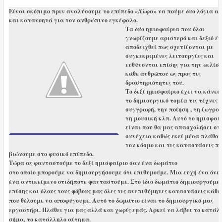
Είναι σκόπιμο πριν αναλύσουμε το επίπεδο «Άλφα» να πούμε δυο λόγια α
και κατανοητά για τον ανθρώπινο εγκέφαλο.
Τα δύο ημισφαίρια που όλοι
γνωρίζουμε αριστερό και δεξιό έχ
αποδειχθεί πως σχετίζονται με
συγκεκριμένες λειτουργίες και
ευθύνονται επίσης για την «κλίσ
κάθε ανθρώπου ως προς τις
δραστηριότητες του.
Το δεξί ημισφαίριο έχει να κάνει 
το δημιουργικό τομέα τις τέχνες 
συγγραφή, την ποίηση , τη ζωγρα
τη μουσική κλπ. Αυτό το ημισφαί
είναι που θα μας απασχολήσει στ
συνέχεια καθώς εκεί μέσα πλάθο
τον κόσμο και τις καταστάσεις π
βιώνουμε στο φυσικό επίπεδο.
Τώρα ας φανταστούμε το δεξί ημισφαίριο σαν ένα δωμάτιο
στο οποίο μπορούμε να δημιουργήσουμε ότι επιθυμούμε. Μια ευχή ένα όνε
ένα αντικείμενο οτιδήποτε φανταστούμε. Στο ίδιο δωμάτιο δημιουργούμε
επίσης και όλους τους φόβους μας όλες τις ανεπιθύμητες καταστάσεις κάθε 
που θέλουμε να αποφύγουμε. Αυτό το δωμάτιο είναι το δημιουργικό μας
εργαστήρι. Πλάθει για μας αλλά και χωρίς εμάς. Αρκεί να λάβει το κατάλ
σήμα, το κατάλληλο αίτημα.