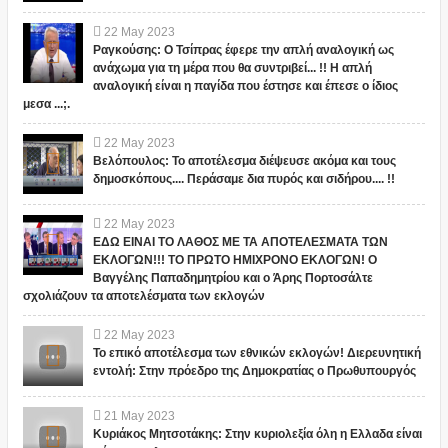
22
May
2023
Ραγκούσης: Ο Τσίπρας έφερε την απλή αναλογική ως
ανάχωμα για τη μέρα που θα συντριβεί... !! Η απλή
αναλογική είναι η παγίδα που έστησε και έπεσε ο ίδιος
μεσα ...;.
22
May
2023
Βελόπουλος: Το αποτέλεσμα διέψευσε ακόμα και τους
δημοσκόπους.... Περάσαμε δια πυρός και σιδήρου.... !!
22
May
2023
ΕΔΩ ΕΙΝΑΙ ΤΟ ΛΑΘΟΣ ΜΕ ΤΑ ΑΠΟΤΕΛΕΣΜΑΤΑ ΤΩΝ
ΕΚΛΟΓΩΝ!!! ΤΟ ΠΡΩΤΟ ΗΜΙΧΡΟΝΟ ΕΚΛΟΓΩΝ! Ο
Βαγγέλης Παπαδημητρίου και ο Άρης Πορτοσάλτε
σχολιάζουν τα αποτελέσματα των εκλογών
22
May
2023
Το επικό αποτέλεσμα των εθνικών εκλογών! Διερευνητική
εντολή: Στην πρόεδρο της Δημοκρατίας ο Πρωθυπουργός
21
May
2023
Κυριάκος Μητσοτάκης: Στην κυριολεξία όλη η Ελλαδα είναι