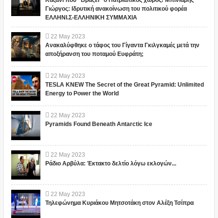
Καζάνι που “Βράζει” ο Πατριωτικος χώρος! Μπινιάρης
Γιώργος: Ιδρυτική ανακοίνωση του πολιτικού φορέα
ΕΛΛΗΝΙ.Σ-ΕΛΛΗΝΙΚΗ ΣΥΜΜΑΧΙΑ
22
May
2023
Ανακαλύφθηκε ο τάφος του Γίγαντα Γκιλγκαμές μετά την
αποξήρανση του ποταμού Ευφράτη;
22
May
2023
TESLA KNEW The Secret of the Great Pyramid: Unlimited
Energy to Power the World
22
May
2023
Pyramids Found Beneath Antarctic Ice
22
May
2023
Ράδιο Αρβύλα: Έκτακτο δελτίο λόγω εκλογών...
22
May
2023
Τηλεφώνημα Κυριάκου Μητσοτάκη στον Αλέξη Τσίπρα