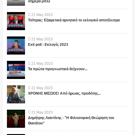
σήμερα μπλε
21
May
2023
Τσίπρας: Εξαιρετικά αρνητικό το εκλογικό αποτέλεσμα
21
May
2023
Exit poll : Εκλογές 2023
21
May
2023
Τα πρώτα προγνωστικά δείχνουν...
21
May
2023
ΧΡΟΝΗΣ ΜΙΣΣΙΟΣ! Από ήρωας, προδότης...
21
May
2023
Δημήτρης Λιαντίνης - "Η Φιλοσοφική Θεώρηση του
Θανάτου"