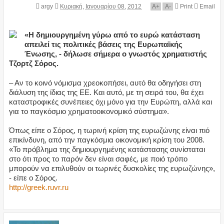
argy
Κυριακή, Ιανουαρίου 08, 2012
A
+
A
-
Print
Email
«Η δημιουργημένη γύρω από το ευρώ κατάσταση
απειλεί τις πολιτικές βάσεις της Ευρωπαϊκής
Ένωσης, - δήλωσε σήμερα ο γνωστός χρηματιστής
Τζορτζ Σόρος.
– Αν το κοινό νόμισμα χρεοκοπήσει, αυτό θα οδηγήσει στη
διάλυση της ίδιας της ΕΕ. Και αυτό, με τη σειρά του, θα έχει
καταστροφικές συνέπειες όχι μόνο για την Ευρώπη, αλλά και
για το παγκόσμιο χρηματοοικονομικό σύστημα».
Όπως είπε ο Σόρος, η τωρινή κρίση της ευρωζώνης είναι πιό
επικίνδυνη, από την παγκόσμια οικονομική κρίση του 2008.
«Το πρόβλημα της δημιουργημένης κατάστασης συνίσταται
στο ότι προς το παρόν δεν είναι σαφές, με ποιό τρόπο
μπορούν να επιλυθούν οι τωρινές δυσκολίες της ευρωζώνης»,
- είπε ο Σόρος.
http://greek.ruvr.ru