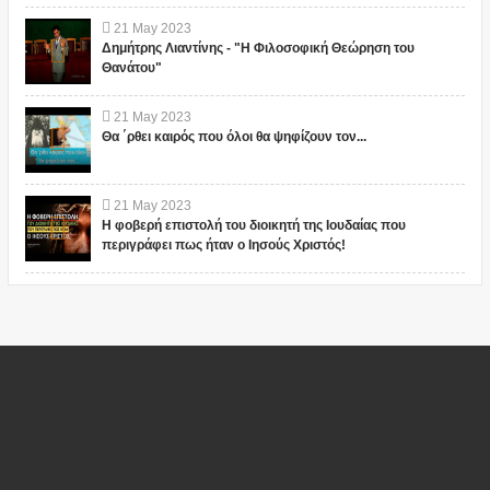
21
May
2023
Δημήτρης Λιαντίνης - "Η Φιλοσοφική Θεώρηση του
Θανάτου"
21
May
2023
Θα ΄ρθει καιρός που όλοι θα ψηφίζουν τον...
21
May
2023
Η φοβερή επιστολή του διοικητή της Ιουδαίας που
περιγράφει πως ήταν ο Ιησούς Χριστός!