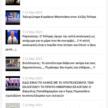
22
May
2023
Τηλεφώνημα Κυριάκου Μητσοτάκη στον Αλέξη Τσίπρα
22
May
2023
Ραγκούσης: Ο Τσίπρας έφερε την απλή αναλογική ως
ανάχωμα για τη μέρα που θα συντριβεί... !! Η απλή
αναλογική είναι η παγίδα που έστησε και έπεσε ο ίδιος
μεσα ...;.
22
May
2023
Βελόπουλος: Το αποτέλεσμα διέψευσε ακόμα και τους
δημοσκόπους.... Περάσαμε δια πυρός και σιδήρου.... !!
22
May
2023
ΕΔΩ ΕΙΝΑΙ ΤΟ ΛΑΘΟΣ ΜΕ ΤΑ ΑΠΟΤΕΛΕΣΜΑΤΑ ΤΩΝ
ΕΚΛΟΓΩΝ!!! ΤΟ ΠΡΩΤΟ ΗΜΙΧΡΟΝΟ ΕΚΛΟΓΩΝ! Ο
Βαγγέλης Παπαδημητρίου και ο Άρης Πορτοσάλτε
σχολιάζουν τα αποτελέσματα των εκλογών
22
May
2023