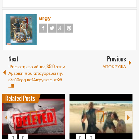
argy
Next
Previous
Ψηφίστηκε ο νόμος S510 στην
ΑΠΟΚΡΥΦΑ
Αμερική που απαγορεύει την
ελεύθερη καλλιέργεια φυτώv
...!!!
Related Posts