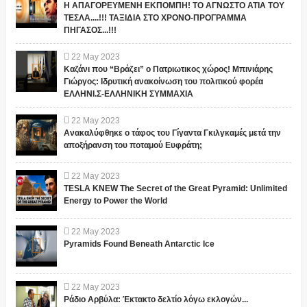
Η ΑΠΑΓΟΡΕΥΜΕΝΗ ΕΚΠΟΜΠΗ! ΤΟ ΑΓΝΩΣΤΟ ΑΤΙΑ ΤΟΥ
ΤΕΣΛΑ....!!! ΤΑΞΙΔΙΑ ΣΤΟ ΧΡΟΝΟ-ΠΡΟΓΡΑΜΜΑ
ΠΗΓΑΣΟΣ...!!!
22
May
2023
Καζάνι που “Βράζει” ο Πατριωτικος χώρος! Μπινιάρης
Γιώργος: Ιδρυτική ανακοίνωση του πολιτικού φορέα
ΕΛΛΗΝΙ.Σ-ΕΛΛΗΝΙΚΗ ΣΥΜΜΑΧΙΑ
22
May
2023
Ανακαλύφθηκε ο τάφος του Γίγαντα Γκιλγκαμές μετά την
αποξήρανση του ποταμού Ευφράτη;
22
May
2023
TESLA KNEW The Secret of the Great Pyramid: Unlimited
Energy to Power the World
22
May
2023
Pyramids Found Beneath Antarctic Ice
22
May
2023
Ράδιο Αρβύλα: Έκτακτο δελτίο λόγω εκλογών...