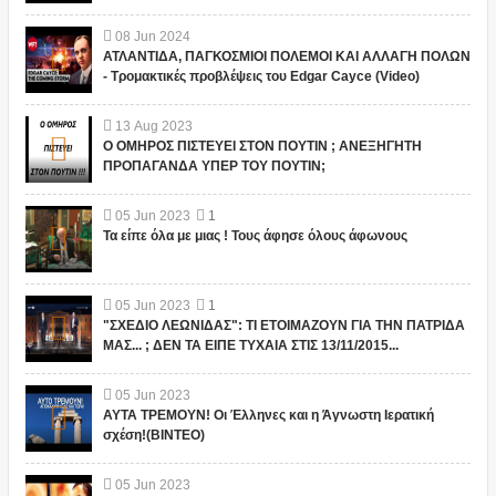
08
Jun
2024
ΑΤΛΑΝΤΙΔΑ, ΠΑΓΚΟΣΜΙΟΙ ΠΟΛΕΜΟΙ ΚΑΙ ΑΛΛΑΓΗ ΠΟΛΩΝ
- Τρομακτικές προβλέψεις του Edgar Cayce (Video)
13
Aug
2023
Ο ΟΜΗΡΟΣ ΠΙΣΤΕΥΕΙ ΣΤΟΝ ΠΟΥΤΙΝ ; ΑΝΕΞΗΓΗΤΗ
ΠΡΟΠΑΓΑΝΔΑ ΥΠΕΡ ΤΟΥ ΠΟΥΤΙΝ;
05
Jun
2023
1
Τα είπε όλα με μιας ! Τους άφησε όλους άφωνους
05
Jun
2023
1
"ΣΧΕΔΙΟ ΛΕΩΝΙΔΑΣ": ΤΙ ΕΤΟΙΜΑΖΟΥΝ ΓΙΑ ΤΗΝ ΠΑΤΡΙΔΑ
ΜΑΣ... ; ΔΕΝ ΤΑ ΕΙΠΕ ΤΥΧΑΙΑ ΣΤΙΣ 13/11/2015...
05
Jun
2023
ΑΥΤΑ ΤΡΕΜΟΥΝ! Οι Έλληνες και η Άγνωστη Ιερατική
σχέση!(ΒΙΝΤΕΟ)
05
Jun
2023