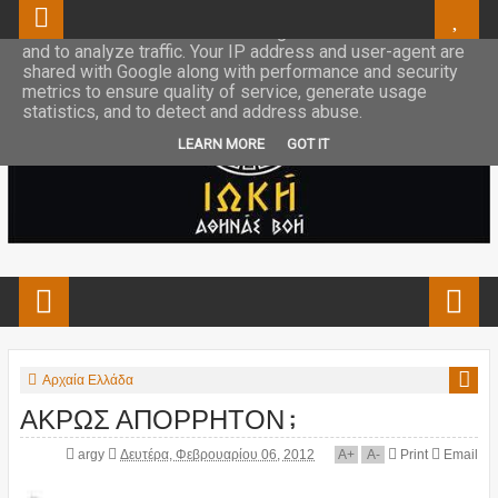
This site uses cookies from Google to deliver its services
and to analyze traffic. Your IP address and user-agent are
shared with Google along with performance and security
metrics to ensure quality of service, generate usage
statistics, and to detect and address abuse.
LEARN MORE
GOT IT
Αρχαία Ελλάδα
ΑΚΡΩΣ ΑΠΟΡΡΗΤΟΝ ;
argy
Δευτέρα, Φεβρουαρίου 06, 2012
A
+
A
-
Print
Email