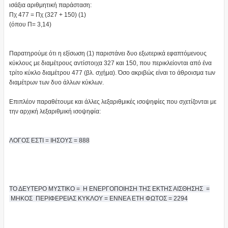
ισάξια αριθμητική παράσταση:
Πχ 477 = Πχ (327 + 150) (1)
(όπου Π= 3,14)
Παρατηρούμε ότι η εξίσωση (1) παριστάνει δυο εξωτερικά εφαπτόμενους
κύκλους με διαμέτρους αντίστοιχα 327 και 150, που περικλείονται από ένα
τρίτο κύκλο διαμέτρου 477 (βλ. σχήμα). Όσο ακριβώς είναι το άθροισμα των
διαμέτρων των δυο άλλων κύκλων.
Επιπλέον παραθέτουμε και άλλες λεξαριθμικές ισοψηφίες που σχετίζονται με
την αρχική λεξαριθμική ισοψηφία:
ΛΟΓΟΣ ΕΣΤΙ = ΙΗΣΟΥΣ = 888
ΤΟ ΔΕΥΤΕΡΟ ΜΥΣΤΙΚΟ = Η ΕΝΕΡΓΟΠΟΙΗΣΗ ΤΗΣ ΕΚΤΗΣ ΑΙΣΘΗΣΗΣ =
ΜΗΚΟΣ ΠΕΡΙΦΕΡΕΙΑΣ ΚΥΚΛΟΥ = ΕΝΝΕΑ ΕΤΗ ΦΩΤΟΣ = 2294