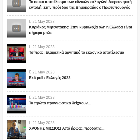
Το επικό αποτέλεσμα των εθνικών εκλογών! Διερευνητική
εντολή: Στην πρόεδρο της Δημοκρατίας ο Πρωθυπουργός
21
May
2023
Κυριάκος Μητσοτάκης: Στην κυριολεξία όλη η Ελλαδα είναι
σήμερα μπλε
21
May
2023
Τσίπρας: Εξαιρετικά αρνητικό το εκλογικό αποτέλεσμα
21
May
2023
Exit poll : Εκλογές 2023
21
May
2023
Τα πρώτα προγνωστικά δείχνουν...
21
May
2023
ΧΡΟΝΗΣ ΜΙΣΣΙΟΣ! Από ήρωας, προδότης...