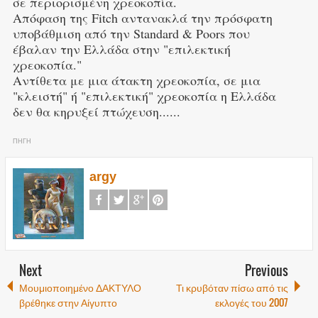
σε περιο
ρισμένη χρεοκοπία.
Απόφαση της Fitch αντανακλά την πρόσφατη
υποβάθμιση από την Standard & Poors που
έβαλαν την Ελλάδα στην "επιλεκτική
χρεοκοπία."
Αντίθετα με μια άτακτη χρεοκοπία, σε μια
"κλειστή" ή "επιλεκτική" χρεοκοπία η Ελλάδα
δεν θα κηρυξεί πτώχευση......
ΠΗΓΗ
argy
Next
Previous
Μουμιοποιημένο ΔΑΚΤΥΛΟ
Τι κρυβόταν πίσω από τις
βρέθηκε στην Αίγυπτο
εκλογές του 2007