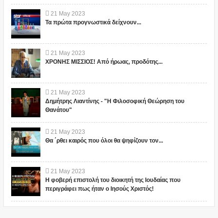
21
May
2023
Τα πρώτα προγνωστικά δείχνουν...
21
May
2023
ΧΡΟΝΗΣ ΜΙΣΣΙΟΣ! Από ήρωας, προδότης...
21
May
2023
Δημήτρης Λιαντίνης - "Η Φιλοσοφική Θεώρηση του
Θανάτου"
21
May
2023
Θα ΄ρθει καιρός που όλοι θα ψηφίζουν τον...
21
May
2023
Η φοβερή επιστολή του διοικητή της Ιουδαίας που
περιγράφει πως ήταν ο Ιησούς Χριστός!