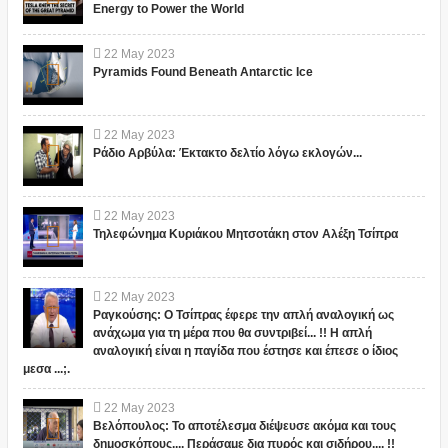
Energy to Power the World
22
May
2023
Pyramids Found Beneath Antarctic Ice
22
May
2023
Ράδιο Αρβύλα: Έκτακτο δελτίο λόγω εκλογών...
22
May
2023
Τηλεφώνημα Κυριάκου Μητσοτάκη στον Αλέξη Τσίπρα
22
May
2023
Ραγκούσης: Ο Τσίπρας έφερε την απλή αναλογική ως
ανάχωμα για τη μέρα που θα συντριβεί... !! Η απλή
αναλογική είναι η παγίδα που έστησε και έπεσε ο ίδιος
μεσα ...;.
22
May
2023
Βελόπουλος: Το αποτέλεσμα διέψευσε ακόμα και τους
δημοσκόπους.... Περάσαμε δια πυρός και σιδήρου.... !!