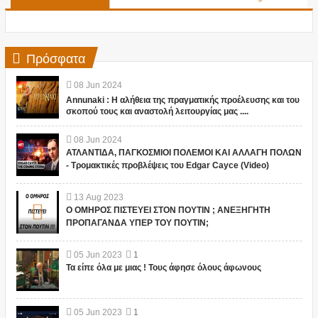
Πρόσφατα
08
Jun
2024
Annunaki : Η αλήθεια της πραγματικής προέλευσης και του
σκοπού τους και αναστολή λειτουργίας μας ....
08
Jun
2024
ΑΤΛΑΝΤΙΔΑ, ΠΑΓΚΟΣΜΙΟΙ ΠΟΛΕΜΟΙ ΚΑΙ ΑΛΛΑΓΗ ΠΟΛΩΝ
- Τρομακτικές προβλέψεις του Edgar Cayce (Video)
13
Aug
2023
Ο ΟΜΗΡΟΣ ΠΙΣΤΕΥΕΙ ΣΤΟΝ ΠΟΥΤΙΝ ; ΑΝΕΞΗΓΗΤΗ
ΠΡΟΠΑΓΑΝΔΑ ΥΠΕΡ ΤΟΥ ΠΟΥΤΙΝ;
05
Jun
2023
1
Τα είπε όλα με μιας ! Τους άφησε όλους άφωνους
05
Jun
2023
1