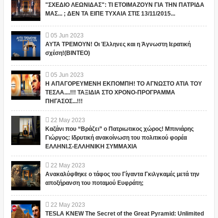
"ΣΧΕΔΙΟ ΛΕΩΝΙΔΑΣ": ΤΙ ΕΤΟΙΜΑΖΟΥΝ ΓΙΑ ΤΗΝ ΠΑΤΡΙΔΑ
ΜΑΣ... ; ΔΕΝ ΤΑ ΕΙΠΕ ΤΥΧΑΙΑ ΣΤΙΣ 13/11/2015...
05
Jun
2023
ΑΥΤΑ ΤΡΕΜΟΥΝ! Οι Έλληνες και η Άγνωστη Ιερατική
σχέση!(ΒΙΝΤΕΟ)
05
Jun
2023
Η ΑΠΑΓΟΡΕΥΜΕΝΗ ΕΚΠΟΜΠΗ! ΤΟ ΑΓΝΩΣΤΟ ΑΤΙΑ ΤΟΥ
ΤΕΣΛΑ....!!! ΤΑΞΙΔΙΑ ΣΤΟ ΧΡΟΝΟ-ΠΡΟΓΡΑΜΜΑ
ΠΗΓΑΣΟΣ...!!!
22
May
2023
Καζάνι που “Βράζει” ο Πατριωτικος χώρος! Μπινιάρης
Γιώργος: Ιδρυτική ανακοίνωση του πολιτικού φορέα
ΕΛΛΗΝΙ.Σ-ΕΛΛΗΝΙΚΗ ΣΥΜΜΑΧΙΑ
22
May
2023
Ανακαλύφθηκε ο τάφος του Γίγαντα Γκιλγκαμές μετά την
αποξήρανση του ποταμού Ευφράτη;
22
May
2023
TESLA KNEW The Secret of the Great Pyramid: Unlimited