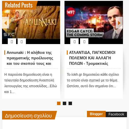
Related Posts
Annunaki : Η αλήθεια της
ΑΤΛΑΝΤΙΔΑ, ΠΑΓΚΟΣΜΙΟΙ
πραγματικής προέλευσης
ΠΟΛΕΜΟΙ ΚΑΙ ΑΛΛΑΓΗ
και του σκοπού τους και
ΠΟΛΩΝ - Τρομακτικές
αναστολή λειτουργίας μας
προβλέψεις του Edgar
....
Cayce (Video)
Η παρούσα δημοσίευση είναι η
Το iokh.gr δημοσιεύει κάθε σχόλιο
τελευταία δημοσίευση:Αναστολή
το οποίο είναι σχετικό με το θέμα.
λειτουργίας της ιστοσελίδας...Εδώ
Ωστόσο, αυτό δεν σημαίνει ότι...
και 1...
Δημοσίευση σχολίου
Blogger
Facebook