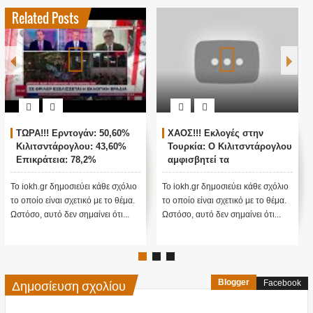
Related Posts
ΤΩΡΑ!!! Ερντογάν: 50,60%
ΧΑΟΣ!!! Εκλογές στην
Κιλιτσντάρογλου: 43,60%
Τουρκία: Ο Κιλιτσντάρογλου
Επικράτεια: 78,2%
αμφισβητεί τα
αποτελέσματα θα γίνουν
ενστάσεις...
Το iokh.gr δημοσιεύει κάθε σχόλιο
Το iokh.gr δημοσιεύει κάθε σχόλιο
το οποίο είναι σχετικό με το θέμα.
το οποίο είναι σχετικό με το θέμα.
Ωστόσο, αυτό δεν σημαίνει ότι...
Ωστόσο, αυτό δεν σημαίνει ότι...
Δημοσίευση σχολίου
Blogger
Facebook