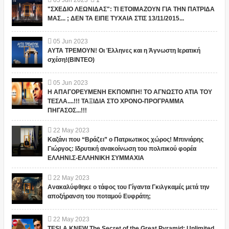
05
Jun
2023
1
"ΣΧΕΔΙΟ ΛΕΩΝΙΔΑΣ": ΤΙ ΕΤΟΙΜΑΖΟΥΝ ΓΙΑ ΤΗΝ ΠΑΤΡΙΔΑ
ΜΑΣ... ; ΔΕΝ ΤΑ ΕΙΠΕ ΤΥΧΑΙΑ ΣΤΙΣ 13/11/2015...
05
Jun
2023
ΑΥΤΑ ΤΡΕΜΟΥΝ! Οι Έλληνες και η Άγνωστη Ιερατική
σχέση!(ΒΙΝΤΕΟ)
05
Jun
2023
Η ΑΠΑΓΟΡΕΥΜΕΝΗ ΕΚΠΟΜΠΗ! ΤΟ ΑΓΝΩΣΤΟ ΑΤΙΑ ΤΟΥ
ΤΕΣΛΑ....!!! ΤΑΞΙΔΙΑ ΣΤΟ ΧΡΟΝΟ-ΠΡΟΓΡΑΜΜΑ
ΠΗΓΑΣΟΣ...!!!
22
May
2023
Καζάνι που “Βράζει” ο Πατριωτικος χώρος! Μπινιάρης
Γιώργος: Ιδρυτική ανακοίνωση του πολιτικού φορέα
ΕΛΛΗΝΙ.Σ-ΕΛΛΗΝΙΚΗ ΣΥΜΜΑΧΙΑ
22
May
2023
Ανακαλύφθηκε ο τάφος του Γίγαντα Γκιλγκαμές μετά την
αποξήρανση του ποταμού Ευφράτη;
22
May
2023
TESLA KNEW The Secret of the Great Pyramid: Unlimited