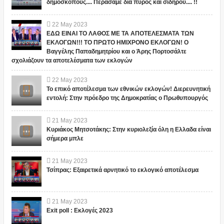
δημοσκόπους.... Περάσαμε δια πυρός και σιδήρου.... !!
22
May
2023
ΕΔΩ ΕΙΝΑΙ ΤΟ ΛΑΘΟΣ ΜΕ ΤΑ ΑΠΟΤΕΛΕΣΜΑΤΑ ΤΩΝ
ΕΚΛΟΓΩΝ!!! ΤΟ ΠΡΩΤΟ ΗΜΙΧΡΟΝΟ ΕΚΛΟΓΩΝ! Ο
Βαγγέλης Παπαδημητρίου και ο Άρης Πορτοσάλτε
σχολιάζουν τα αποτελέσματα των εκλογών
22
May
2023
Το επικό αποτέλεσμα των εθνικών εκλογών! Διερευνητική
εντολή: Στην πρόεδρο της Δημοκρατίας ο Πρωθυπουργός
21
May
2023
Κυριάκος Μητσοτάκης: Στην κυριολεξία όλη η Ελλαδα είναι
σήμερα μπλε
21
May
2023
Τσίπρας: Εξαιρετικά αρνητικό το εκλογικό αποτέλεσμα
21
May
2023
Exit poll : Εκλογές 2023