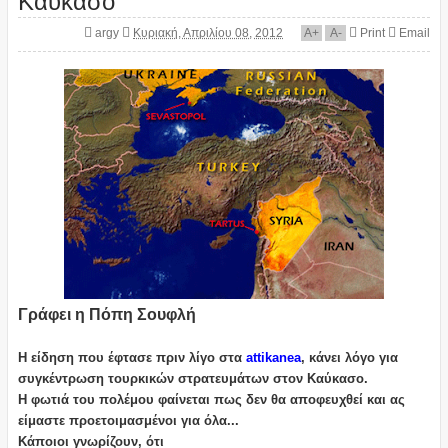
argy
Κυριακή, Απριλίου 08, 2012
A
+
A
-
Print
Email
Γράφει η Πόπη Σουφλή
Η είδηση που έφτασε πριν λίγο στα
attikanea
, κάνει λόγο για
συγκέντρωση τουρκικών στρατευμάτων στον Καύκασο.
Η φωτιά του πολέμου φαίνεται πως δεν θα αποφευχθεί και ας
είμαστε προετοιμασμένοι για όλα...
Κάποιοι γνωρίζουν, ότι