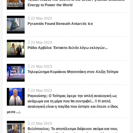
Energy to Power the World
22
May
2023
Pyramids Found Beneath Antarctic Ice
22
May
2023
Ράδιο Αρβύλα: Έκτακτο δελτίο λόγω εκλογών...
22
May
2023
Τηλεφώνημα Κυριάκου Μητσοτάκη στον Αλέξη Τσίπρα
22
May
2023
Ραγκούσης: Ο Τσίπρας έφερε την απλή αναλογική ως
ανάχωμα για τη μέρα που θα συντριβεί... !! Η απλή
αναλογική είναι η παγίδα που έστησε και έπεσε ο ίδιος
μεσα ...;.
22
May
2023
Βελόπουλος: Το αποτέλεσμα διέψευσε ακόμα και τους