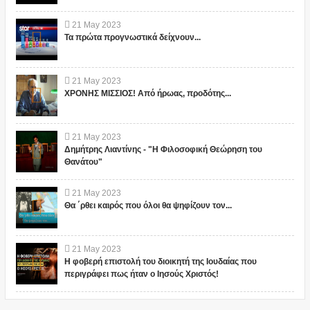
21
May
2023
Τα πρώτα προγνωστικά δείχνουν...
21
May
2023
ΧΡΟΝΗΣ ΜΙΣΣΙΟΣ! Από ήρωας, προδότης...
21
May
2023
Δημήτρης Λιαντίνης - "Η Φιλοσοφική Θεώρηση του
Θανάτου"
21
May
2023
Θα ΄ρθει καιρός που όλοι θα ψηφίζουν τον...
21
May
2023
Η φοβερή επιστολή του διοικητή της Ιουδαίας που
περιγράφει πως ήταν ο Ιησούς Χριστός!