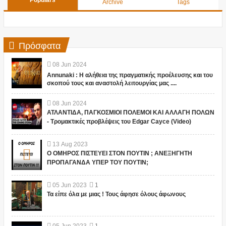
Populars
Archive
Tags
Πρόσφατα
08
Jun
2024
Annunaki : Η αλήθεια της πραγματικής προέλευσης και του
σκοπού τους και αναστολή λειτουργίας μας ....
08
Jun
2024
ΑΤΛΑΝΤΙΔΑ, ΠΑΓΚΟΣΜΙΟΙ ΠΟΛΕΜΟΙ ΚΑΙ ΑΛΛΑΓΗ ΠΟΛΩΝ
- Τρομακτικές προβλέψεις του Edgar Cayce (Video)
13
Aug
2023
Ο ΟΜΗΡΟΣ ΠΙΣΤΕΥΕΙ ΣΤΟΝ ΠΟΥΤΙΝ ; ΑΝΕΞΗΓΗΤΗ
ΠΡΟΠΑΓΑΝΔΑ ΥΠΕΡ ΤΟΥ ΠΟΥΤΙΝ;
05
Jun
2023
1
Τα είπε όλα με μιας ! Τους άφησε όλους άφωνους